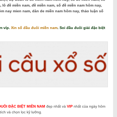
, lô đề miền nam, đề miền nam, số đề miền nam hôm nay,
ôm nay mien nam, dàn de miền nam hôm nay, thảo luận số
m víp.
Xin số đầu đuôi miền nam
. Soi đầu đuôi giải đặc biệt
ĐUÔI ĐẶC BIỆT MIỀN NAM
đẹp nhất và
VIP
nhất của ngày hôm
ích và chọn lọc kỹ lưỡng.