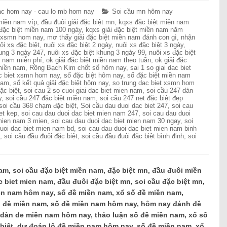
ac hom nay - cau lo mb hom nay
Categories:
Soi cầu mn hôm nay
 miền nam víp
,
đầu đuôi giải đặc biệt mn
,
kqxs đặc biệt miền nam
 đặc biệt miền nam 100 ngày
,
kqxs giải đặc biệt miền nam năm
et xsmn hom nay
,
mơ thấy giải đặc biệt miền nam đánh con gì
,
nhận
ôi xs đặc biệt
,
nuôi xs đặc biệt 2 ngày
,
nuôi xs đặc biệt 3 ngày
,
hung 3 ngày 247
,
nuôi xs đặc biệt khung 3 ngày 99
,
nuôi xs đặc biệt
n nam miễn phí
,
ok giải đặc biệt miền nam theo tuần
,
ok giải đặc
 miền nam
,
Rồng Bạch Kim chốt số hôm nay
,
sai 1 so giai dac biet
c biet xsmn hom nay
,
số đặc biệt hôm nay
,
số đặc biệt miền nam
nam
,
sổ kết quả giải đặc biệt hôm nay
,
so trung dac biet xsmn hom
ặc biệt
,
soi cau 2 so cuoi giai dac biet mien nam
,
soi cầu 247 dàn
y
,
soi cầu 247 đặc biệt miền nam
,
soi cầu 247 net đặc biệt đẹp
soi cầu 368 chạm đặc biệt
,
Soi cầu dau duoi dac biet 247
,
soi cau
et kep
,
soi cau dau duoi dac biet mien nam 247
,
soi cau dau duoi
 mien nam 3 mien
,
soi cau dau duoi dac biet mien nam 30 ngay
,
soi
duoi dac biet mien nam bd
,
soi cau dau duoi dac biet mien nam binh
,
soi cầu đầu đuôi đặc biệt
,
soi cầu đầu đuôi đặc biệt bình định
,
soi
am, soi cầu đặc biệt miền nam, đặc biệt mn, đầu đuôi miền
 biet mien nam, đầu đuôi đặc biệt mn, soi cầu đặc biệt mn,
iền nam hôm nay, số đề miền nam, xổ số đề miền nam,
, đề miền nam, số đề miền nam hôm nay, hôm nay đánh đề
dàn de miền nam hôm nay, thảo luận số đề miền nam, xổ số
 biệt, dự đoán lô đề miền nam hôm nay, số đề miền nam, xổ