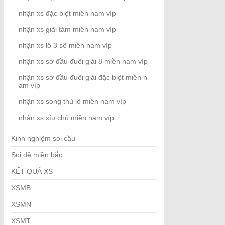
nhận xs đặc biệt miền nam víp
nhận xs giải tám miền nam víp
nhận xs lô 3 số miền nam víp
nhận xs sớ đầu đuôi giải 8 miền nam víp
nhận xs sớ đầu đuôi giải đặc biệt miền n
am víp
nhận xs song thủ lô miền nam víp
nhận xs xíu chủ miền nam víp
Kinh nghiệm soi cầu
Soi đề miền bắc
KẾT QUẢ XS
XSMB
XSMN
XSMT