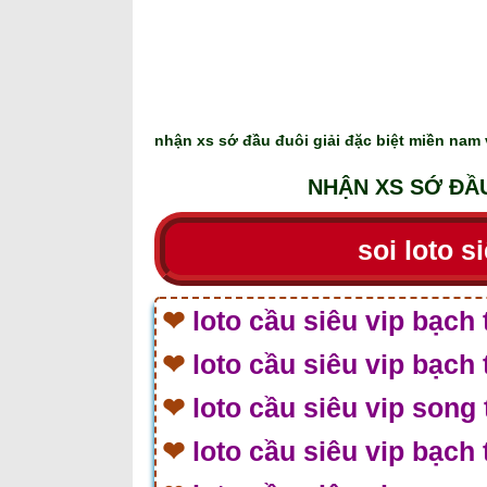
nhận xs sớ đầu đuôi giải đặc biệt miền nam 
NHẬN XS SỚ ĐẦU
soi loto s
❤
loto cầu siêu vip bạch
❤
loto cầu siêu vip bạch
❤
loto cầu siêu vip song
❤
loto cầu siêu vip bạch