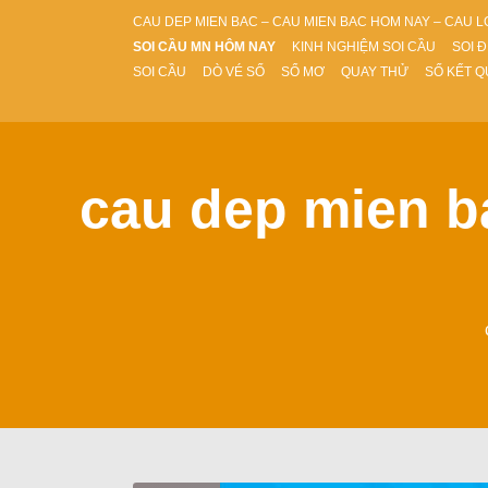
Skip
CAU DEP MIEN BAC – CAU MIEN BAC HOM NAY – CAU L
to
content
SOI CẦU MN HÔM NAY
KINH NGHIỆM SOI CẦU
SOI 
SOI CẦU
DÒ VÉ SỐ
SỔ MƠ
QUAY THỬ
SỐ KẾT Q
cau dep mien ba