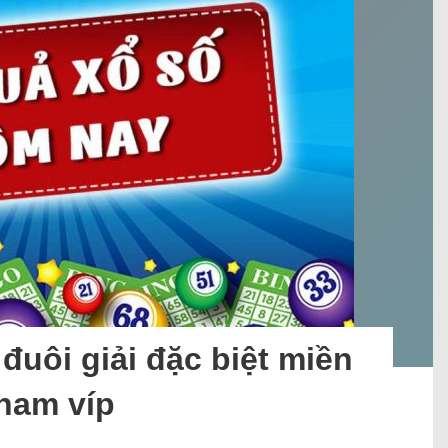
đuôi giải đặc biệt miền
nam víp