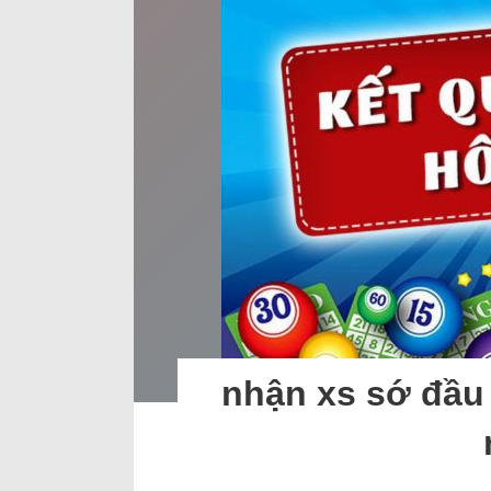
nhận xs sớ đầu 