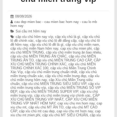
Posted
08/08/2026
08/08/2026
on:
Author:
cau dep mien bac - cau mien bac hom nay - cau lo mb
hom nay
Categories:
Soi cầu mt hôm nay
Tags:
cặp xỉu chủ hôm nay víp
,
cặp xỉu chủ là gì
,
cặp xỉu chủ
lô đề chính xác
,
cặp xỉu chủ lô đề đẳng cấp
,
cặp xỉu chủ lô
đề hôm nay
,
cặp xỉu chủ lô đề là gì
,
cặp xỉu chủ miền nam
,
cặp xỉu chủ miền Nam hôm nay
,
cap xiu chu mien phi
,
cặp
xỉu chủ MIỀN TRUNG
,
cặp xỉu chủ miền trung ăn bao nhiêu
,
cặp xỉu chủ MIỀN TRUNG ĂN CHẮC
,
cặp xỉu chủ MIỀN
TRUNG ĂN TO
,
cặp xỉu chủ MIỀN TRUNG CAO CẤP
,
CẶP
XÍU CHỦ MIỀN TRUNG CHÍNH XÁC
,
cặp xỉu chủ MIỀN
TRUNG CHÍNH XÁC 100
,
cặp xỉu chủ Miền Trung Chính
Xác Víp
,
cặp xỉu chủ miền trung chuẩn nhất
,
cặp xỉu chủ
miền trung chuẩn xác
,
cặp xỉu chủ miền trung đẹp
,
cặp xỉu
chủ miền trung hôm nay
,
cặp Xíu chủ Miền Trung siêu
chuẩn
,
cặp xỉu chủ MIỀN TRUNG SIÊU SIÊU VÍP
,
cặp xíu
chủ miền trung siêu víp
,
cặp xỉu chủ MIỀN TRUNG SỐ VIP
ĐẸP
,
cặp xỉu chủ MIỀN TRUNG SUPER VIP
,
cặp xíu chủ
miền trung víp
,
cặp xíu chủ miền trung víp chính xác
,
CẶP
XÍU CHỦ MIỀN TRUNG VÍP NHẤT
,
CẶP XÍU CHỦ MIỀN
TRUNG VÍP NHẤT HÔM NAY
,
cap xiu chu mn hom nay
,
cap
xiu chu mt
,
cặp xỉu chủ MT ĂN TO
,
cặp xỉu chủ MT CAO
CẤP
,
cặp xỉu chủ mt cau dẹp
,
cap xiu chu mt hom nay
,
cap
xiu chu mt mien phi
,
cặp xỉu chủ MT SIÊU CHUẨN
,
cặp xỉu