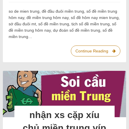
nhận
xs
đặc
so de mien trung, đề đầu đuôi miền trung, số đề miền trung
biệt
hôm nay, đề miền trung hôm nay, số đề hôm nay mien trung,
miền
trung
sớ đầu đuôi mt, số đề miền trung, tịch số đề miền trung, số
víp
đề miền trung hôm nay, dự đoán số đề miền trung, số đề
miền trung…
Continue Reading
nhận
xs
đặc
biệt
miền
trung
víp
nhận xs cặp xíu
chủ miền trung víp