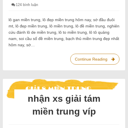
124 bình luận
ở
nhận
xs
bao
lô gan miền trung, lô đẹp miền trung hôm nay, sớ đầu đuôi
lô
mt, lô đẹp miền trung, lô miền trung, lô đề miền trung, nghiên
miền
trung
cứu đánh lô de miền trung, lô to miền trung, lô tô quảng
víp
nam, soi cầu số đề miền trung, bạch thủ miền trung đẹp nhất
hôm nay, sớ…
Continue Reading
nhận
xs
bao
lô
miền
trung
nhận xs giải tám
víp
miền trung víp