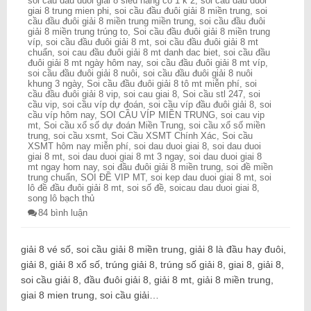
soi cau dau duoi giai 8 sieu hang co 1 k 2
,
soi cau dau duoi
giai 8 trung mien phi
,
soi cầu đầu đuôi giải 8 miền trung
,
soi
cầu đầu đuôi giải 8 miền trung miền trung
,
soi cầu đầu đuôi
giải 8 miền trung trúng to
,
Soi cầu đầu đuôi giải 8 miền trung
víp
,
soi cầu đầu đuôi giải 8 mt
,
soi cầu đầu đuôi giải 8 mt
chuẩn
,
soi cau đầu đuôi giải 8 mt danh dac biet
,
soi cầu đầu
đuôi giải 8 mt ngày hôm nay
,
soi cầu đầu đuôi giải 8 mt víp
,
soi cầu đầu đuôi giải 8 nuôi
,
soi cầu đầu đuôi giải 8 nuôi
khung 3 ngày
,
Soi cầu đầu đuôi giải 8 tô mt miễn phí
,
soi
cầu đầu đuôi giải 8 vip
,
soi cau giai 8
,
Soi cầu stl 247
,
soi
cầu vip
,
soi cầu víp dự đoán
,
soi cầu víp đầu đuôi giải 8
,
soi
cầu víp hôm nay
,
SOI CẦU VÍP MIỀN TRUNG
,
soi cau vip
mt
,
Soi cầu xổ số dự đoán Miền Trung
,
soi cầu xổ số miền
trung
,
soi cầu xsmt
,
Soi Cầu XSMT Chính Xác
,
Soi cầu
XSMT hôm nay miễn phí
,
soi dau duoi giai 8
,
soi dau duoi
giai 8 mt
,
soi dau duoi giai 8 mt 3 ngay
,
soi dau duoi giai 8
mt ngay hom nay
,
soi đầu đuôi giải 8 miền trung
,
soi đề miền
trung chuẩn
,
SOI ĐỀ VIP MT
,
soi kep dau duoi giai 8 mt
,
soi
lô đề đầu đuôi giải 8 mt
,
soi số đề
,
soicau dau duoi giai 8
,
song lô bạch thủ
84 bình luận
ở
nhận
xs
sớ
giải 8 vé số, soi cầu giải 8 miền trung, giải 8 là đầu hay đuôi,
đầu
giải 8, giải 8 xổ số, trúng giải 8, trúng số giải 8, giai 8, giải 8,
đuôi
giải
soi cầu giải 8, đầu đuôi giải 8, giải 8 mt, giải 8 miền trung,
8
giai 8 mien trung, soi cầu giải…
miền
trung