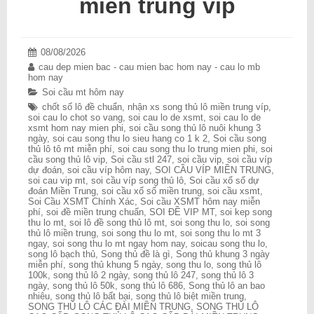
miền trung víp
Posted
08/08/2026
08/08/2026
on:
Author:
cau dep mien bac - cau mien bac hom nay - cau lo mb
hom nay
Categories:
Soi cầu mt hôm nay
Tags:
chốt số lô đề chuẩn
,
nhận xs song thủ lô miền trung víp
,
soi cau lo chot so vang
,
soi cau lo de xsmt
,
soi cau lo de
xsmt hom nay mien phi
,
soi cầu song thủ lô nuôi khung 3
ngày
,
soi cau song thu lo sieu hang co 1 k 2
,
Soi cầu song
thủ lô tô mt miễn phí
,
soi cau song thu lo trung mien phi
,
soi
cầu song thủ lô vip
,
Soi cầu stl 247
,
soi cầu vip
,
soi cầu víp
dự đoán
,
soi cầu víp hôm nay
,
SOI CẦU VÍP MIỀN TRUNG
,
soi cau vip mt
,
soi cầu víp song thủ lô
,
Soi cầu xổ số dự
đoán Miền Trung
,
soi cầu xổ số miền trung
,
soi cầu xsmt
,
Soi Cầu XSMT Chính Xác
,
Soi cầu XSMT hôm nay miễn
phí
,
soi đề miền trung chuẩn
,
SOI ĐỀ VIP MT
,
soi kep song
thu lo mt
,
soi lô đề song thủ lô mt
,
soi song thu lo
,
soi song
thủ lô miền trung
,
soi song thu lo mt
,
soi song thu lo mt 3
ngay
,
soi song thu lo mt ngay hom nay
,
soicau song thu lo
,
song lô bạch thủ
,
Song thủ đề là gì
,
Song thủ khung 3 ngày
miễn phí
,
song thủ khung 5 ngày
,
song thu lo
,
song thủ lô
100k
,
song thủ lô 2 ngày
,
song thủ lô 247
,
song thủ lô 3
ngày
,
song thủ lô 50k
,
song thủ lô 686
,
Song thủ lô an bao
nhiêu
,
song thủ lô bất bại
,
song thủ lô biệt miền trung
,
SONG THỦ LÔ CÁC ĐÀI MIỀN TRUNG
,
SONG THỦ LÔ