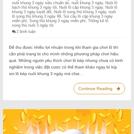
nuôi khung 3 ngày siêu chuẩn ăn
,
nuôi khung 3 ngày
,
Nuôi lô
bạch thủ khung 3 ngày tôi
,
Nuôi lô cặp khung 3 ngày
,
Nuôi lô
khung 3 ngày tuyệt đối
,
Nuôi lô song thủ khung 3 ngày
,
nuôi
lô song thủ khung 3 ngày 99
,
Soi cầu lô cặp khung 3 ngày
miễn phí
,
Song thủ khung 3 ngày miễn phí
,
Thống kê lô
song thủ nuôi 3 ngày tôi
2 bình luận
ở
kinh
nghiệm
bắt
Để thu được nhiều lợi nhuận trong khi tham gia chơi lô thì
lô
cần phải trang bị cho mình những phương pháp chơi hiệu
kép
nuôi
quả. Những người yêu thích chơi lô kép nhưng chưa có kinh
khung
nghiệm trong việc đặt cược có thể tham khảo ngay bí kíp
3
ngày
soi lô kép nuôi khung 3 ngày mà chia…
siêu
chuẩn
ăn
Continue Reading
kinh
năm
2026
nghiệm
bắt
lô
kép
nuôi
khung