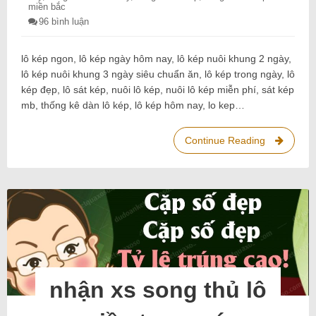
miền bắc
96 bình luận
ở
nhận
xs
song
lô kép ngon, lô kép ngày hôm nay, lô kép nuôi khung 2 ngày,
thủ
lô kép nuôi khung 3 ngày siêu chuẩn ăn, lô kép trong ngày, lô
lô
kép
kép đẹp, lô sát kép, nuôi lô kép, nuôi lô kép miễn phí, sát kép
miền
mb, thống kê dàn lô kép, lô kép hôm nay, lo kep…
bắc
víp
Continue Reading
nhận
xs
song
thủ
lô
kép
miền
bắc
víp
nhận xs song thủ lô