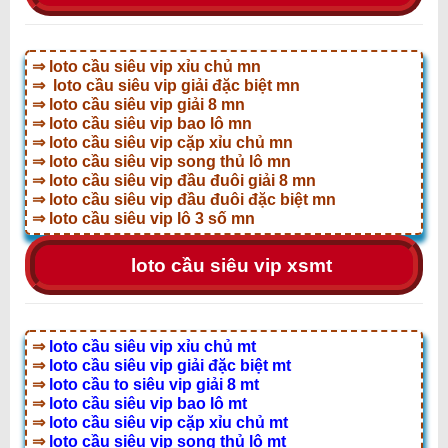
⇒
loto cầu siêu vip xỉu chủ mn
⇒
loto cầu siêu vip giải đặc biệt mn
⇒
loto cầu siêu vip giải 8 mn
⇒
loto cầu siêu vip bao lô mn
⇒
loto cầu siêu vip cặp xỉu chủ mn
⇒
loto cầu siêu vip song thủ lô mn
⇒
loto cầu siêu vip đầu đuôi giải 8 mn
⇒
loto cầu siêu vip đầu đuôi đặc biệt mn
⇒
loto cầu siêu vip lô 3 số mn
loto cầu siêu vip xsmt
⇒
loto cầu siêu vip xỉu chủ mt
⇒
loto cầu siêu vip giải đặc biệt mt
⇒
loto cầu to siêu vip giải 8 mt
⇒
loto cầu siêu vip bao lô mt
⇒
loto cầu siêu vip cặp xỉu chủ mt
⇒
loto cầu siêu vip song thủ lô mt