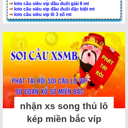
⇒
loto cầu siêu vip đầu đuôi giải 8 mt
⇒
loto cầu siêu vip đầu đuôi đặc biệt mt
⇒
loto cầu siêu vip lô 3 số mt
nhận xs song thủ lô
kép miền bắc víp