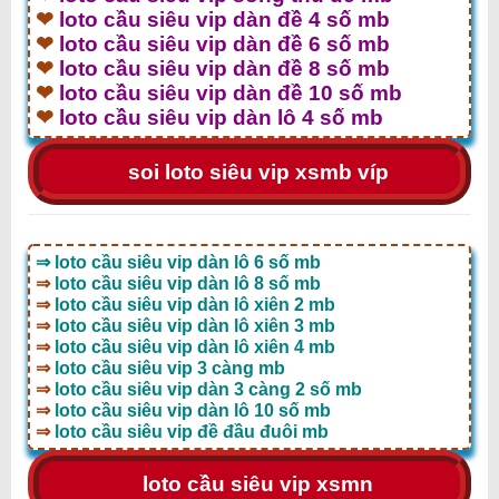
❤
loto cầu siêu vip dàn đề 4 số mb
❤
loto cầu siêu vip dàn đề 6 số mb
❤
loto cầu siêu vip dàn đề 8 số mb
❤
loto cầu siêu vip dàn đề 10 số mb
❤
loto cầu siêu vip dàn lô 4 số mb
soi loto siêu vip xsmb víp
⇒
loto cầu siêu vip dàn lô 6 số mb
⇒
loto cầu siêu vip dàn lô 8 số mb
⇒
loto cầu siêu vip dàn lô xiên 2 mb
⇒
loto cầu siêu vip dàn lô xiên 3 mb
⇒
loto cầu siêu vip dàn lô xiên 4 mb
⇒
loto cầu siêu vip 3 càng mb
⇒
loto cầu siêu vip dàn 3 càng 2 số mb
⇒
loto cầu siêu vip dàn lô 10 số mb
⇒
loto cầu siêu vip đề đầu đuôi mb
loto cầu siêu vip xsmn