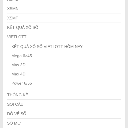
XSMN
XSMT
KẾT QUẢ XỔ SỐ
VIETLOTT
KẾT QUẢ XỔ SỐ VIETLOTT HÔM NAY
Mega 6×45
Max 3D
Max 4D
Power 6/55
THỐNG KÊ
SOI CẦU
DÒ VÉ SỐ
SỔ MƠ