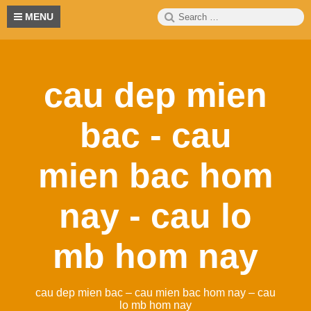
Skip
Search
S
MENU
to
for:
content
cau dep mien
bac - cau
mien bac hom
nay - cau lo
mb hom nay
cau dep mien bac – cau mien bac hom nay – cau
lo mb hom nay