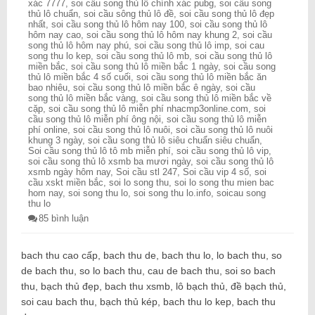
xác 7777
,
soi cầu song thủ lô chính xác pubg
,
soi cầu song
thủ lô chuẩn
,
soi cầu sông thủ lô đề
,
soi cầu song thủ lô đẹp
nhất
,
soi cầu song thủ lô hôm nay 100
,
soi cầu song thủ lô
hôm nay cao
,
soi cầu song thủ lô hôm nay khung 2
,
soi cầu
song thủ lô hôm nay phú
,
soi cầu song thủ lô imp
,
soi cau
song thu lo kep
,
soi cầu song thủ lô mb
,
soi cầu song thủ lô
miền bắc
,
soi cầu song thủ lô miền bắc 1 ngày
,
soi cầu song
thủ lô miền bắc 4 số cuối
,
soi cầu song thủ lô miền bắc ăn
bao nhiêu
,
soi cầu song thủ lô miền bắc ê ngày
,
soi cầu
song thủ lô miền bắc vàng
,
soi cầu song thủ lô miền bắc về
cặp
,
soi cầu song thủ lô miễn phí nhacmp3online.com
,
soi
cầu song thủ lô miễn phí ông nội
,
soi cầu song thủ lô miễn
phí online
,
soi cầu song thủ lô nuôi
,
soi cầu song thủ lô nuôi
khung 3 ngày
,
soi cầu song thủ lô siêu chuẩn siêu chuẩn
,
Soi cầu song thủ lô tô mb miễn phí
,
soi cầu song thủ lô vip
,
soi cầu song thủ lô xsmb ba mươi ngày
,
soi cầu song thủ lô
xsmb ngày hôm nay
,
Soi cầu stl 247
,
Soi cầu vip 4 số
,
soi
cầu xskt miền bắc
,
soi lo song thu
,
soi lo song thu mien bac
hom nay
,
soi song thu lo
,
soi song thu lo.info
,
soicau song
thu lo
85 bình luận
ở
nhận
xs
song
bach thu cao cấp, bach thu de, bach thu lo, lo bach thu, so
thủ
de bach thu, so lo bach thu, cau de bach thu, soi so bach
lô
miền
thu, bạch thủ đẹp, bach thu xsmb, lô bạch thủ, đề bạch thủ,
bắc
soi cau bach thu, bạch thủ kép, bach thu lo kep, bach thu
víp