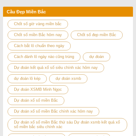
Cầu Đẹp Miền Bắc
Chốt số giờ vàng miền bắc
Chốt số miền Bắc hôm nay
Chốt số đẹp miền Bắc
Cách bắt lô chuẩn theo ngày
Cách đánh lô ngày nào cũng trúng
dự đoán
Dự đoán kết quả xổ số siêu chính xác hôm nay
dự đoán lô kép
dự đoán xsmb
Dự đoán XSMB Minh Ngọc
Dự đoán xổ số miền Bắc
Dự đoán xổ số miền Bắc chính xác hôm nay
Dự đoán xổ số miền Bắc thứ sáu Dự đoán xsmb kết quả xổ
số miền bắc siêu chính xác