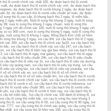
h thủ lô xsmb chính xác nhất 100
,
dự đoán bạch thủ lô xsmb
 suất
,
dự đoán bạch thủ lô xsmb chính xác ướt
,
dự đoán bạch thủ
vergreen
,
dự đoán bạch thủ lô xsmb khung 2 ngày
,
dự đoán bạch
huẩn 3d
,
dự đoán bạch thủ lô xsmb siêu chuẩn an toàn
,
dự đoán
số song thủ lô cao cấp
,
lô khung bạch thủ 2 ngày
,
lô miền bắc
,
ung 2 ngày miễn phí
,
Nuôi lô song thủ khung 3 ngày
,
nuôi lô song
ày 99
,
nuoi lo song thu khung 3 ngay chuan
,
nuôi lô song thủ
ng 3 ngày với độ chính xác 100
,
nuôi lô song thủ khung 3 ngày với
gay xo so 368 com
,
nuoi lo song thu khung 5 ngay
,
nuôi lô song thủ
gày
,
nuôi song thủ lô khung 2 ngay
,
Rồng Bạch Kim chốt số hôm
 lo song thu khung 3 ngay
,
soi cau 9/9
,
soi cầu bạch thủ lô 2 ngày
,
hính xác 300
,
soi cầu bạch thủ lô chính xác 5p20
,
soi cầu bạch thủ
ền bắc
,
soi cầu bạch thủ lô chính xác soi cầu 247
,
soi cầu bạch
com
,
soi cầu bạch thủ lô hôm nay giá bao nhiêu
,
soi cau bach thu lô
13
,
soi cầu bạch thủ lô ngày mai galaxy
,
soi cầu bạch thủ lô ngày
i cầu bạch thủ lô siêu chuẩn 24h
,
soi cầu bạch thủ lô siêu chuẩn
soi cầu bạch thủ lô siêu vip 3s
,
soi cầu bạch thủ lô siêu vip dương
,
lô siêu vip quảng nam
,
soi cầu bạch thủ lô siêu vip trung
,
soi cầu
lô siêu vip vũng tàu
,
soi cầu bạch thủ lô siêu vip youtube
,
soi cầu
lô xổ số chính xác en
,
soi cầu bạch thủ lô xổ số chính xác
soi cầu bạch thủ lô xổ số siêu chuẩn êm
,
soi cầu bạch thủ lô xsmb
 bạch thủ lô xsmb chính xác tuấn
,
soi cầu bạch thủ lô xsmb chính
 bạch thủ lô xsmb e số
,
soi cầu bạch thủ lô xsmb indonesia
,
soi
ạch thủ lô xsmb siêu chuẩn 365
,
soi cầu bạch thủ lô xsmb siêu
ẩn phí
,
soi cầu bạch thủ lô xsmb tt hôm nay
,
soi cầu bạch thủ lô
oi cầu btl miền bắc
,
Soi cầu lô chính xác 100 đánh lô không lỗ
,
soi
soi cầu lô song thủ miền bắc
,
soi cau lo song thu nuoi khung 3
ong thủ lô
,
soi cầu song thủ lô 00
,
soi cầu song thủ lô 90 ngày
,
soi
h xác 7777
,
soi cầu song thủ lô chính xác pubg
,
soi cầu song thủ lô
 đẹp nhất
,
soi cầu song thủ lô hôm nay 100
,
soi cầu song thủ lô