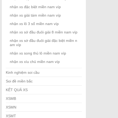
nhận xs đặc biệt miền nam víp
nhận xs giải tám miền nam víp
nhận xs lô 3 số miền nam víp
nhận xs sớ đầu đuôi giải 8 miền nam víp
nhận xs sớ đầu đuôi giải đặc biệt miền n
am víp
nhận xs song thủ lô miền nam víp
nhận xs xíu chủ miền nam víp
Kinh nghiệm soi cầu
Soi đề miền bắc
KẾT QUẢ XS
XSMB
XSMN
XSMT