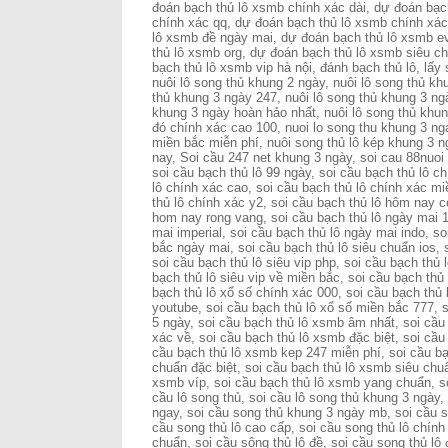
đoán bạch thủ lô xsmb chính xác dài
,
dự đoán bạc
chính xác qq
,
dự đoán bạch thủ lô xsmb chính xác
lô xsmb đề ngày mai
,
dự đoán bạch thủ lô xsmb e
thủ lô xsmb org
,
dự đoán bạch thủ lô xsmb siêu c
bạch thủ lô xsmb vip hà nội
,
đánh bạch thủ lô
,
lấy 
nuôi lô song thủ khung 2 ngày
,
nuôi lô song thủ kh
thủ khung 3 ngày 247
,
nuôi lô song thủ khung 3 ng
khung 3 ngày hoàn hảo nhất
,
nuôi lô song thủ khu
đó chính xác cao 100
,
nuoi lo song thu khung 3 n
miền bắc miễn phí
,
nuôi song thủ lô kép khung 3 n
nay
,
Soi cầu 247 net khung 3 ngày
,
soi cau 88nuoi
soi cầu bạch thủ lô 99 ngày
,
soi cầu bạch thủ lô c
lô chính xác cao
,
soi cầu bạch thủ lô chính xác mi
thủ lô chính xác y2
,
soi cầu bạch thủ lô hôm nay 
hom nay rong vang
,
soi cầu bạch thủ lô ngày mai 
mai imperial
,
soi cầu bạch thủ lô ngày mai indo
,
so
bắc ngày mai
,
soi cầu bạch thủ lô siêu chuẩn ios
,
soi cầu bạch thủ lô siêu vip php
,
soi cầu bạch thủ 
bạch thủ lô siêu vip về miền bắc
,
soi cầu bạch thủ 
bạch thủ lô xổ số chính xác 000
,
soi cầu bạch thủ 
youtube
,
soi cầu bạch thủ lô xổ số miền bắc 777
,
5 ngày
,
soi cầu bạch thủ lô xsmb âm nhất
,
soi cầu
xác về
,
soi cầu bạch thủ lô xsmb đặc biệt
,
soi cầu
cầu bạch thủ lô xsmb kep 247 miễn phí
,
soi cầu b
chuẩn đặc biệt
,
soi cầu bạch thủ lô xsmb siêu chu
xsmb víp
,
soi cầu bạch thủ lô xsmb yang chuẩn
,
s
cầu lô song thủ
,
soi cầu lô song thủ khung 3 ngày
,
ngay
,
soi cầu song thủ khung 3 ngày mb
,
soi cầu s
cầu song thủ lô cao cấp
,
soi cầu song thủ lô chín
chuẩn
,
soi cầu sông thủ lô đề
,
soi cầu song thủ lô