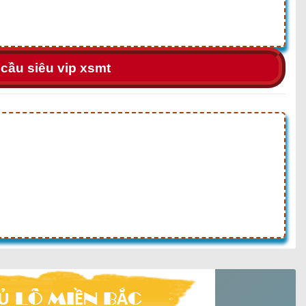
 cầu siêu vip xsmt