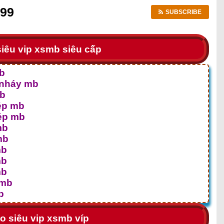
99
SUBSCRIBE
 siêu vip xsmb siêu cấp
mb
2 nháy mb
mb
kép mb
kép mb
mb
mb
mb
mb
mb
 mb
b
to siêu vip xsmb víp