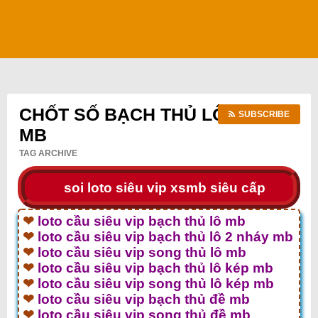
CHỐT SỐ BẠCH THỦ LÔ CẦU
SUBSCRIBE
MB
TAG ARCHIVE
soi loto siêu vip xsmb siêu cấp
❤
loto cầu siêu vip bạch thủ lô mb
❤
loto cầu siêu vip bạch thủ lô 2 nháy mb
❤
loto cầu siêu vip song thủ lô mb
❤
loto cầu siêu vip bạch thủ lô kép mb
❤
loto cầu siêu vip song thủ lô kép mb
❤
loto cầu siêu vip bạch thủ đề mb
❤
loto cầu siêu vip song thủ đề mb