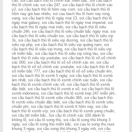
cao
,
soi cầu bạch thủ lô chính xác miền bắc
,
soi cầu bạch
thủ lô chính xác soi cầu 247
,
soi cầu bạch thủ lô chính xác
y2
,
soi cầu bạch thủ lô hôm nay com
,
soi cầu bạch thủ lô
hôm nay giá bao nhiêu
,
soi cau bach thu lô hom nay rong
vang
,
soi cầu bạch thủ lô ngày mai 13
,
soi cầu bạch thủ lô
ngày mai galaxy
,
soi cầu bạch thủ lô ngày mai imperial
,
soi
cầu bạch thủ lô ngày mai indo
,
soi cầu bạch thủ lô siêu
chuẩn 24h
,
soi cầu bạch thủ lô siêu chuẩn bắc ngày mai
,
soi
cầu bạch thủ lô siêu chuẩn ios
,
soi cầu bạch thủ lô siêu vip
3s
,
soi cầu bạch thủ lô siêu vip dương
,
soi cầu bạch thủ lô
siêu vip php
,
soi cầu bạch thủ lô siêu vip quảng nam
,
soi
cầu bạch thủ lô siêu vip trung
,
soi cầu bạch thủ lô siêu vip
về miền bắc
,
soi cầu bạch thủ lô siêu vip vũng tàu
,
soi cầu
bạch thủ lô siêu vip youtube
,
soi cầu bạch thủ lô xổ số chính
xác 000
,
soi cầu bạch thủ lô xổ số chính xác en
,
soi cầu
bạch thủ lô xổ số chính xác youtube
,
soi cầu bạch thủ lô xổ
số miền bắc 777
,
soi cầu bạch thủ lô xổ số siêu chuẩn êm
,
soi cầu bạch thủ lô xsmb 5 ngày
,
soi cầu bạch thủ lô xsmb
âm nhất
,
soi cầu bạch thủ lô xsmb chính xác tuấn
,
soi cầu
bạch thủ lô xsmb chính xác về
,
soi cầu bạch thủ lô xsmb
đặc biệt
,
soi cầu bạch thủ lô xsmb e số
,
soi cầu bạch thủ lô
xsmb indonesia
,
soi cầu bạch thủ lô xsmb kep 247 miễn phí
,
soi cầu bạch thủ lô xsmb siêu chuẩn 365
,
soi cầu bạch thủ
lô xsmb siêu chuẩn đặc biệt
,
soi cầu bạch thủ lô xsmb siêu
chuẩn phí
,
soi cầu bạch thủ lô xsmb tt hôm nay
,
soi cầu
bạch thủ lô xsmb víp
,
soi cầu bạch thủ lô xsmb yang chuẩn
,
soi cầu btl miền bắc
,
Soi cầu lô chính xác 100 đánh lô
không lỗ
,
soi cầu lô song thủ
,
soi cầu lô song thủ khung 3
ngày
,
soi cầu lô song thủ miền bắc
,
soi cau lo song thu nuoi
khung 3 ngay
,
soi cầu song thủ khung 3 ngày mb
,
soi cầu