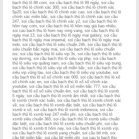
bạch thủ lô 88 com
,
soi cầu bạch thủ lô 99 ngày
,
soi cầu
bạch thủ lô chính xác 300
,
soi cầu bạch thủ lô chính xác
5p20
,
soi cầu bạch thủ lô chính xác cao
,
soi cầu bạch thủ lô
chính xác miền bắc
,
soi cầu bạch thủ lô chính xác soi cầu
247
,
soi cầu bạch thủ lô chính xác y2
,
soi cầu bạch thủ lô
hôm nay com
,
soi cầu bạch thủ lô hôm nay giá bao nhiêu
,
soi cau bach thu lô hom nay rong vang
,
soi cầu bạch thủ lô
ngày mai 13
,
soi cầu bạch thủ lô ngày mai galaxy
,
soi cầu
bạch thủ lô ngày mai imperial
,
soi cầu bạch thủ lô ngày mai
indo
,
soi cầu bạch thủ lô siêu chuẩn 24h
,
soi cầu bạch thủ lô
siêu chuẩn bắc ngày mai
,
soi cầu bạch thủ lô siêu chuẩn
ios
,
soi cầu bạch thủ lô siêu vip 3s
,
soi cầu bạch thủ lô siêu
vip dương
,
soi cầu bạch thủ lô siêu vip php
,
soi cầu bạch
thủ lô siêu vip quảng nam
,
soi cầu bạch thủ lô siêu vip trung
,
soi cầu bạch thủ lô siêu vip về miền bắc
,
soi cầu bạch thủ lô
siêu vip vũng tàu
,
soi cầu bạch thủ lô siêu vip youtube
,
soi
cầu bạch thủ lô xổ số chính xác 000
,
soi cầu bạch thủ lô xổ
số chính xác en
,
soi cầu bạch thủ lô xổ số chính xác
youtube
,
soi cầu bạch thủ lô xổ số miền bắc 777
,
soi cầu
bạch thủ lô xổ số siêu chuẩn êm
,
soi cầu bạch thủ lô xsmb
5 ngày
,
soi cầu bạch thủ lô xsmb âm nhất
,
soi cầu bạch thủ
lô xsmb chính xác tuấn
,
soi cầu bạch thủ lô xsmb chính xác
về
,
soi cầu bạch thủ lô xsmb đặc biệt
,
soi cầu bạch thủ lô
xsmb e số
,
soi cầu bạch thủ lô xsmb indonesia
,
soi cầu
bạch thủ lô xsmb kep 247 miễn phí
,
soi cầu bạch thủ lô
xsmb siêu chuẩn 365
,
soi cầu bạch thủ lô xsmb siêu chuẩn
đặc biệt
,
soi cầu bạch thủ lô xsmb siêu chuẩn phí
,
soi cầu
bạch thủ lô xsmb tt hôm nay
,
soi cầu bạch thủ lô xsmb víp
,
soi cầu bạch thủ lô xsmb yang chuẩn
,
soi cầu btl mb
,
soi
cầu btl miền bắc
,
soi cầu btl miễn phí
,
soi cau lo bach thu