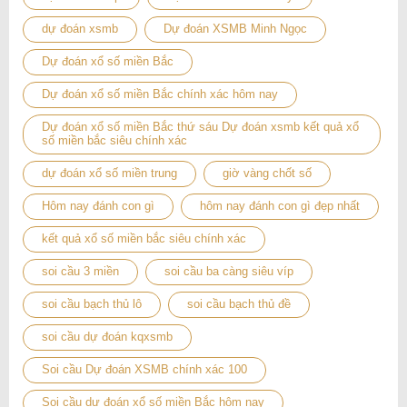
dự đoán xsmb
Dự đoán XSMB Minh Ngọc
Dự đoán xổ số miền Bắc
Dự đoán xổ số miền Bắc chính xác hôm nay
Dự đoán xổ số miền Bắc thứ sáu Dự đoán xsmb kết quả xổ
số miền bắc siêu chính xác
dự đoán xổ số miền trung
giờ vàng chốt số
Hôm nay đánh con gì
hôm nay đánh con gì đẹp nhất
kết quả xổ số miền bắc siêu chính xác
soi cầu 3 miền
soi cầu ba càng siêu víp
soi cầu bạch thủ lô
soi cầu bạch thủ đề
soi cầu dự đoán kqxsmb
Soi cầu Dự đoán XSMB chính xác 100
Soi cầu dự đoán xổ số miền Bắc hôm nay