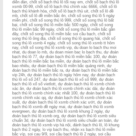
diễn đàn
,
chốt số bạch thủ lô tối nay em
,
chốt số bạch thủ lô
xsmb 00-99
,
chốt số lô bạch thủ chính xác 6666
,
chốt số lô
bạch thủ khánh hòa
,
chốt số lô bạch thủ uit
,
chốt số lô đề
mb
,
chốt số lô đề miền bắc ên
,
chốt số song thủ lô 5 ngày
miễn phí
,
chốt số song thủ lô 999
,
chốt số song thủ lô bất
bại
,
chốt số song thủ lô miền bắc 500 ngày
,
chốt số song
thủ lô miền bắc 99 ngày
,
chốt số song thủ lô miền bắc gần
đây
,
chốt số song thủ lô miền bắc soi cầu bạch
,
chốt số
song thủ lô ông địa
,
chốt số song thủ lô quang hải
,
chốt số
song thủ lô xsmb 4 ngày
,
chốt số song thủ lô xsmb tt hôm
nay
,
chốt số song thủ lô xsmb vip
,
du doan lo bach thu moi
nhat
,
du doan lo mb
,
du doan mien bac lo bach thu
,
dự đoán
bạch thủ lô 77
,
dự đoán bạch thủ lô miền bắc 100
,
dự đoán
bạch thủ lô miền bắc ba miền
,
dự đoán bạch thủ lô miền bắc
bao nhiêu
,
dự đoán bạch thủ lô miền bắc quảng ninh
,
dự
đoán bạch thủ lô miền bắc ra
,
dự đoán bạch thủ lô miền bắc
vip 24h
,
dự đoán bạch thủ lô ngày hôm nay
,
dự đoán bạch
thủ lô xổ số 247
,
dự đoán bạch thủ lô xổ số 999
,
dự đoán
bạch thủ lô xổ số vietlott
,
dự đoán bạch thủ lô xsmb chính
xác ăn
,
dự đoán bạch thủ lô xsmb chính xác dài
,
dự đoán
bạch thủ lô xsmb chính xác nhất 100
,
dự đoán bạch thủ lô
xsmb chính xác qq
,
dự đoán bạch thủ lô xsmb chính xác
suất
,
dự đoán bạch thủ lô xsmb chính xác ướt
,
dự đoán
bạch thủ lô xsmb đề ngày mai
,
dự đoán bạch thủ lô xsmb
evergreen
,
dự đoán bạch thủ lô xsmb khung 2 ngày
,
dự
đoán bạch thủ lô xsmb org
,
dự đoán bạch thủ lô xsmb siêu
chuẩn 3d
,
dự đoán bạch thủ lô xsmb siêu chuẩn an toàn
,
dự
đoán bạch thủ lô xsmb vip hà nội
,
đánh bạch thủ lô
,
lô khung
bạch thủ 2 ngày
,
lo vip bach thu
,
nhận xs bạch thủ lô miền
bắc víp
,
soi cau 9/9
,
soi cầu bạch thủ lô 2 ngày
,
soi cầu