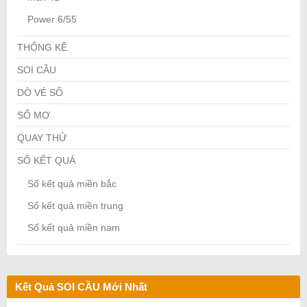
Power 6/55
THỐNG KÊ
SOI CẦU
DÒ VÉ SỐ
SỔ MƠ
QUAY THỬ
SỐ KẾT QUẢ
Số kết quả miền bắc
Số kết quả miền trung
Số kết quả miền nam
Kết Quả SOI CẦU Mới Nhất