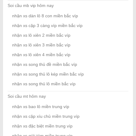
Soi cầu mb vip hôm nay
nhận xs dàn lô 8 con miền bắc víp
nhận xs cặp 3 càng víp miền bắc víp
nhận xs lô xiên 2 miền bắc víp
nhận xs lô xiên 3 miền bắc víp
nhận xs lô xiên 4 miền bắc víp
nhận xs song thủ đề miền bắc víp
nhận xs song thủ lô kép miền bắc víp
nhận xs song thủ lô miền bắc víp
Soi cầu mt hôm nay
nhận xs bao lô miền trung víp
nhận xs cặp xíu chủ miền trung víp
nhận xs đặc biệt miền trung víp
nhận xs giải tám miền trung víp