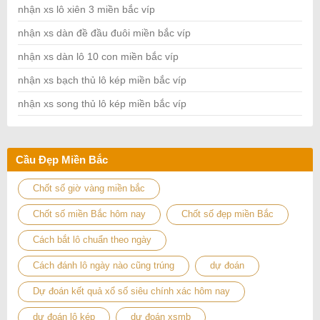
nhận xs lô xiên 3 miền bắc víp
nhận xs dàn đề đầu đuôi miền bắc víp
nhận xs dàn lô 10 con miền bắc víp
nhận xs bạch thủ lô kép miền bắc víp
nhận xs song thủ lô kép miền bắc víp
Cầu Đẹp Miền Bắc
Chốt số giờ vàng miền bắc
Chốt số miền Bắc hôm nay
Chốt số đẹp miền Bắc
Cách bắt lô chuẩn theo ngày
Cách đánh lô ngày nào cũng trúng
dự đoán
Dự đoán kết quả xổ số siêu chính xác hôm nay
dự đoán lô kép
dự đoán xsmb