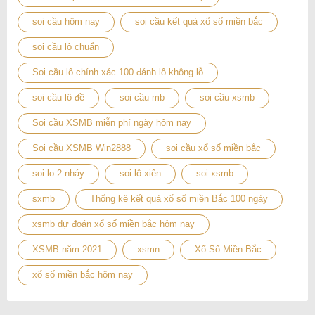
soi cầu hôm nay
soi cầu kết quả xổ số miền bắc
soi cầu lô chuẩn
Soi cầu lô chính xác 100 đánh lô không lỗ
soi cầu lô đề
soi cầu mb
soi cầu xsmb
Soi cầu XSMB miễn phí ngày hôm nay
Soi cầu XSMB Win2888
soi cầu xổ số miền bắc
soi lo 2 nháy
soi lô xiên
soi xsmb
sxmb
Thống kê kết quả xổ số miền Bắc 100 ngày
xsmb dự đoán xổ số miền bắc hôm nay
XSMB năm 2021
xsmn
Xổ Số Miền Bắc
xổ số miền bắc hôm nay