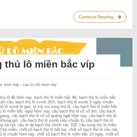
Continue Reading
nhận
xs
bạch
thủ
lô
miền
bắc
 thủ lô miền bắc víp
víp
ac hom nay - cau lo mb hom nay
thủ lô đề hôm nay
,
bạch thủ lô miền bắc 86
,
bạch thủ lô miền bắc
huẩn cầu
,
bạch thủ lô xsmb 26/5
,
bạch thủ lô xsmb 3 ngày chuẩn
hủ lô xsmb lô gan
,
bí kíp soi song thủ lô
,
cầu bạch thủ lô miền bắc
ủ lô miền bắc ngày hôm nay
,
cầu bạch thủ lô xổ số âm
,
cầu bạch
giang
,
cầu bạch thủ lô xổ số quảng ngãi hôm nay
,
cầu bạch thủ lô
 khung giờ
,
cầu bạch thủ lô xsmb siêu chuẩn lô
,
cầu bạch thủ lô
ip hà nội
,
cầu lô de bạch thủ chính xác 100
,
cầu song thủ lô miền
lô ba miền
,
chốt số bạch thủ lô bất bại
,
chốt số bạch thủ lô cầu mb
,
hủ lô chuẩn hôm nay
,
chốt số bạch thủ lô miền bắc 10 ngày
,
chốt số