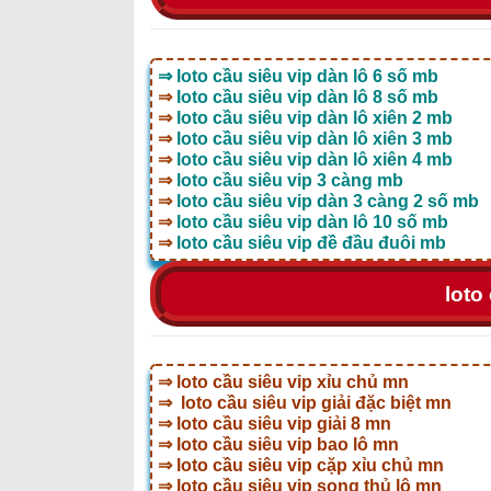
⇒
loto cầu siêu vip dàn lô 6 số mb
⇒
loto cầu siêu vip dàn lô 8 số mb
⇒
loto cầu siêu vip dàn lô xiên 2 mb
⇒
loto cầu siêu vip dàn lô xiên 3 mb
⇒
loto cầu siêu vip dàn lô xiên 4 mb
⇒
loto cầu siêu vip 3 càng mb
⇒
loto cầu siêu vip dàn 3 càng 2 số mb
⇒
loto cầu siêu vip dàn lô 10 số mb
⇒
loto cầu siêu vip đề đầu đuôi mb
loto
⇒
loto cầu siêu vip xỉu chủ mn
⇒
loto cầu siêu vip giải đặc biệt mn
⇒
loto cầu siêu vip giải 8 mn
⇒
loto cầu siêu vip bao lô mn
⇒
loto cầu siêu vip cặp xỉu chủ mn
⇒
loto cầu siêu vip song thủ lô mn