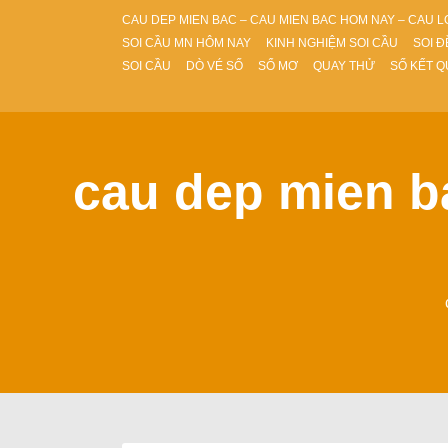
Skip
CAU DEP MIEN BAC – CAU MIEN BAC HOM NAY – CAU L
to
content
SOI CẦU MN HÔM NAY
KINH NGHIỆM SOI CẦU
SOI Đ
SOI CẦU
DÒ VÉ SỐ
SỔ MƠ
QUAY THỬ
SỐ KẾT Q
cau dep mien ba