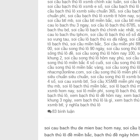
soi cầu bạch thủ lô xsmb chính xác tuấn
,
soi cầu 
soi cầu bạch thủ lô xsmb e số
,
soi cầu bạch thủ l
cầu bạch thủ lô xsmb siêu chuẩn 365
,
soi cầu bạc
chuẩn phí
,
soi cầu bạch thủ lô xsmb tt hôm nay
,
so
soi cầu btl mb
,
soi cầu btl miền bắc
,
soi cầu btl mi
cau lo bach thu 3 ngay
,
soi cầu lô bạch thủ 8785
,
s
bach thu bd
,
soi cầu lô bạch thủ chính xác nhất
,
s
cau lo bach thu tphcm
,
soi cầu lô bạch thủ xổ số đ
so vung tau
,
soi cầu lô bạch thủ xs đà nẵng
,
soi c
tô bạch thủ
,
soi cầu miền bắc
,
Soi cầu miễn phí 8
00
,
soi cầu song thủ lô 90 ngày
,
soi cầu song thủ 
sông thủ lô đề
,
soi cầu song thủ lô hôm nay 100
,
s
khung 2
,
soi cầu song thủ lô hôm nay phú
,
soi cầu
song thủ lô miền bắc 4 số cuối
,
soi cầu song thủ l
cầu song thủ lô miền bắc vàng
,
soi cầu song thủ l
nhacmp3online.com
,
soi cầu song thủ lô miễn phí 
siêu chuẩn siêu chuẩn
,
soi cầu song thủ lô xsmb 
4 số
,
soi cau xsmb btl
,
Soi cầu XSMB miễn phí ng
thu mb
,
soi lô bạch thủ miền bắc
,
soi lô bạch thủ 
xsmb hom nay
,
soi lô miễn phí
,
song lô bạch thủ
,
t
bạch thủ lô
,
xem bạch thủ lô đề hôm nay
,
xem bạch
khung 3 ngày
,
xem bạch thủ lô là gì
,
xem bạch thủ
xsmb btl
,
ý nghĩa bạch thủ lô
83 bình luận
ở
nhận
xs
bạch
soi cau bach thu de mien bac hom nay, soi cầu b
thủ
bạch thủ lô đề miền bắc, bạch thủ đề ngày hôm n
lô
miền