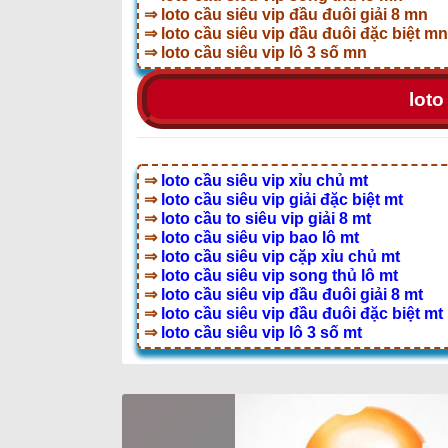
⇒
loto cầu siêu vip đầu đuôi giải 8 mn
⇒
loto cầu siêu vip đầu đuôi đặc biệt mn
⇒
loto cầu siêu vip lô 3 số mn
loto
⇒
loto cầu siêu vip xỉu chủ mt
⇒
loto cầu siêu vip giải đặc biệt mt
⇒
loto cầu to siêu vip giải 8 mt
⇒
loto cầu siêu vip bao lô mt
⇒
loto cầu siêu vip cặp xỉu chủ mt
⇒
loto cầu siêu vip song thủ lô mt
⇒
loto cầu siêu vip đầu đuôi giải 8 mt
⇒
loto cầu siêu vip đầu đuôi đặc biệt mt
⇒
loto cầu siêu vip lô 3 số mt