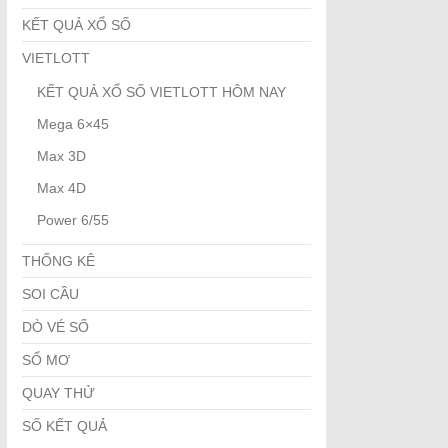
KẾT QUẢ XỔ SỐ
VIETLOTT
KẾT QUẢ XỔ SỐ VIETLOTT HÔM NAY
Mega 6×45
Max 3D
Max 4D
Power 6/55
THỐNG KÊ
SOI CẦU
DÒ VÉ SỐ
SỔ MƠ
QUAY THỬ
SỐ KẾT QUẢ