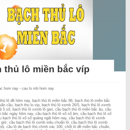
 thủ lô miền bắc víp
ac hom nay - cau lo mb hom nay
thủ lô đề hôm nay
,
bạch thủ lô miền bắc 86
,
bạch thủ lô miền bắc
huẩn cầu
,
bach thu lo vip
,
bạch thủ lô xsmb 26/5
,
bạch thủ lô xsmb
b 5 số
,
bạch thủ lô xsmb lô gan
,
cầu bạch thủ lô miền bắc âu
,
cầu
ền bắc ngày hôm nay
,
cầu bạch thủ lô xổ số âm
,
cầu bạch thủ lô xổ
u bạch thủ lô xổ số quảng ngãi hôm nay
,
cầu bạch thủ lô xsmb
 giờ
,
cầu bạch thủ lô xsmb siêu chuẩn lô
,
cầu bạch thủ lô xsmb
nội
,
cầu lô de bạch thủ chính xác 100
,
chốt lô đề miền bắc chuẩn
,