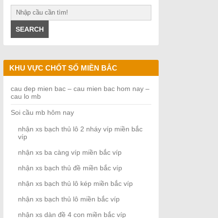
SEARCH
KHU VỰC CHỐT SỐ MIỀN BẮC
cau dep mien bac – cau mien bac hom nay –
cau lo mb
Soi cầu mb hôm nay
nhận xs bạch thủ lô 2 nháy víp miền bắc
víp
nhận xs ba càng víp miền bắc víp
nhận xs bạch thủ đề miền bắc víp
nhận xs bạch thủ lô kép miền bắc víp
nhận xs bạch thủ lô miền bắc víp
nhận xs dàn đề 4 con miền bắc víp