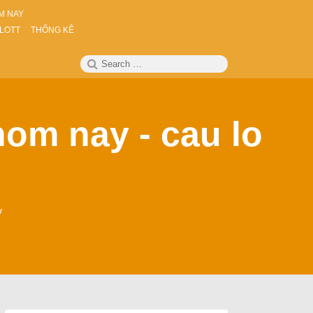
M NAY
TLOTT
THỐNG KÊ
Search
SEARCH
for:
hom nay - cau lo
y