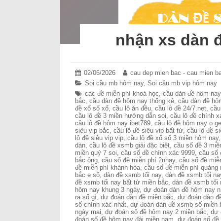
nhận xs dàn đ
Posted
02/06/2026
02/06/2026
Author:
cau dep mien bac - cau mien b
on:
Categories:
Soi cầu mb hôm nay
,
Soi cầu mb vip hôm nay
Tags:
các đề miễn phí khoá học
,
cầu dàn đề hôm nay
bắc
,
cầu dàn đề hôm nay thống kê
,
cầu dàn đề hô
đề xổ số xổ
,
cầu lô ăn đều
,
cầu lô đề 24/7.net
,
cầu
cầu lô đề 3 miền hướng dẫn soi
,
cầu lô đề chính 
cầu lô đề hôm nay ibet789
,
cầu lô đề hôm nay o ge
siêu vip bắc
,
cầu lô đề siêu vip bất tử
,
cầu lô đề s
lô đề siêu vip vip
,
cầu lô đề xổ số 3 miền hôm nay
dàn
,
cầu lô đề xsmb giải đặc biệt
,
cầu số đề 3 miề
miền quý 7 soi
,
cầu số đề chính xác 9999
,
cầu số 
bắc ông
,
cầu số đề miễn phí 2nhay
,
cầu số đề miễ
đề miễn phí khánh hòa
,
cầu số đề miễn phí quảng 
bắc e số
,
dàn đề xsmb tối nay
,
dàn đề xsmb tối na
đề xsmb tối nay bất tử miền bắc
,
dàn đề xsmb tối
hôm nay khung 3 ngày
,
dự đoán dàn đề hôm nay n
ra số gì
,
dự đoán dàn đề miền bắc
,
dự đoán dàn đ
số chính xác nhất
,
dự đoán dàn đề xsmb số miền 
ngày mai
,
dự đoán số đề hôm nay 2 miền bắc
,
dự 
đoán số đề hôm nay đài miền nam
,
dự đoán số đề