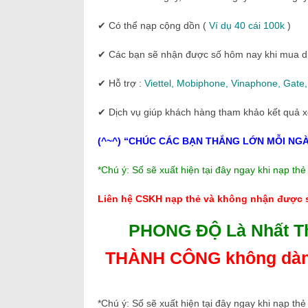
✔ Có thể nạp cộng dồn (
Ví dụ 40 cái 100k
)
✔ Các bạn sẽ nhận được số hôm nay khi mua d
✔ Hỗ trợ :
Viettel, Mobiphone, Vinaphone, Gat
✔ Dịch vụ giúp khách hàng tham khảo kết quả xổ
(^~^) “CHÚC CÁC BẠN THẮNG LỚN MỖI NGÀY
*Chú ý: Số sẽ xuất hiện tại đây ngay khi nạp thẻ
Liên hệ CSKH nạp thẻ và không nhận được 
PHONG ĐỘ Là Nhất Th
THÀNH CÔNG không dành
*Chú ý: Số sẽ xuất hiện tại đây ngay khi nạp thẻ