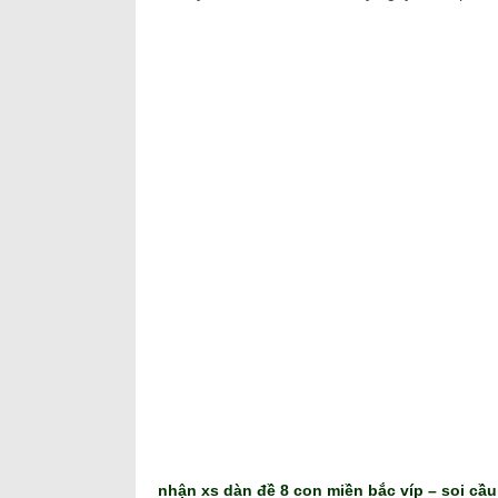
nhận xs dàn đề 8 con miền bắc víp – soi cầ