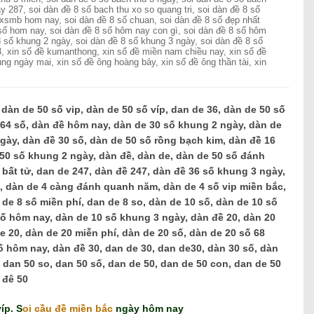
ay 287
,
soi dàn đề 8 số bach thu xo so quang tri
,
soi dàn đề 8 số
u xsmb hom nay
,
soi dàn đề 8 số chuan
,
soi dàn đề 8 số đẹp nhất
 số hom nay
,
soi dàn đề 8 số hôm nay con gì
,
soi dàn đề 8 số hôm
8 số khung 2 ngày
,
soi dàn đề 8 số khung 3 ngày
,
soi dàn đề 8 số
3
,
xin số đề kumanthong
,
xin số đề miền nam chiều nay
,
xin số đề
rung ngày mai
,
xin số đề ông hoàng bảy
,
xin số đề ông thần tài
,
xin
 dàn de 50 số vip, dàn de 50 số víp, dan de 36, dàn de 50 số
e 64 số, dàn đề hôm nay, dàn de 30 số khung 2 ngày, dàn de
ngày, dàn đề 30 số, dàn de 50 số rồng bạch kim, dàn đề 16
 50 số khung 2 ngày, dàn đề, dàn de, dàn de 50 số đánh
bất tử, dan de 247, dàn đề 247, dàn đề 36 số khung 3 ngày,
í, dàn de 4 càng đánh quanh năm, dàn de 4 số vip miền bắc,
 de 8 số miền phí, dan de 8 so, dàn de 10 số, dàn de 10 số
số hôm nay, dàn de 10 số khung 3 ngày, dàn đề 20, dàn 20
e 20, dàn de 20 miễn phí, dàn de 20 số, dàn de 20 số 68
 hôm nay, dàn đề 30, dan de 30, dan de30, dàn 30 số, dàn
 dan 50 so, dan 50 số, dan de 50, dan de 50 con, dan de 50
 đê 50
íp. S
oi cầu đề miền bắc
ngày hôm nay