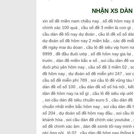
NHẬN XS DÀN 
xin số đề miền nam chiều nay , số đề hôm nay ở
chính xác 100 quả , cầu số đề 3 miền là con gì ,
cầu dàn đề tối nay dự đoán , cầu lô đề xổ số dà
dự đoán số đề hôm nay 2 miền bắc , các đề miễn
đề ngày mai du doan , cầu lô đề siêu vip hom nay 
9999 , đề đầu đuôi ướp , số đề hôm nay gia lai 
trước , dàn đề miền bắc e số , soi cầu dàn đề 
đuôi phú yên hôm nay , cầu số đề 3 miền 02 , s
đề hôm nay , dự đoán số đề miễn phí 247 , soi 
cầu số đề miễn phí 789 , soi cầu lô đề vũng tàu
dàn đề xổ số 100 , cầu dàn đề xổ số hà nội , k
dàn đề hôm nay ra số gì , cầu lô đề siêu vip ướ
, soi cầu dàn đề siêu chuẩn euro 5 , cầu dàn đề
chuẩn nhất miền bắc hôm nay , soi cầu dàn đề 
số 204 , dự đoán số đề hôm nay đầu , soi cầu lô
khánh hòa , soi cầu dàn đề chính xác youtube , s
số đề chính xác âm , dàn đề xsmb tối nay minh 
phí ông nội , lô 02 , cầu dàn đề hôm nay thống k