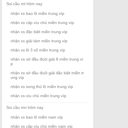
Soi cầu mt hôm nay
nhận xs bao lô miền trung víp
nhận xs cặp xíu chủ miền trung víp
nhận xs đặc biệt miền trung víp
nhận xs giải tám miền trung víp
nhận xs lô 3 số miền trung víp
nhận xs sớ đầu đuôi giải 8 miền trung ví
p
nhận xs sớ đầu đuôi giải đặc biệt miền tr
ung víp
nhận xs song thủ lô miền trung víp
nhận xs xíu chủ miền trung víp
Soi cầu mn hôm nay
nhận xs bao lô miền nam víp
nhận xs cặp xíu chủ miền nam víp