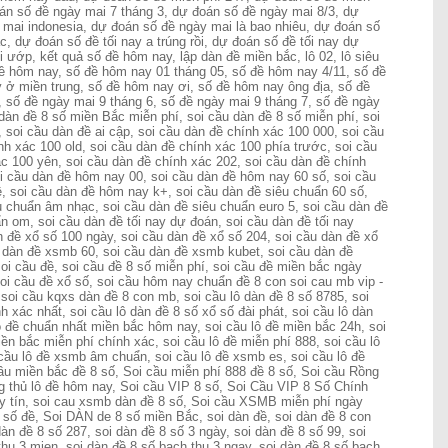
án số đề ngày mai 7 tháng 3
,
dự đoán số đề ngày mai 8/3
,
dự
 mai indonesia
,
dự đoán số đề ngày mai là bao nhiêu
,
dự đoán số
ắc
,
dự đoán số đề tối nay a trúng rồi
,
dự đoán số đề tối nay dự
i ướp
,
kết quả số đề hôm nay
,
lập dàn đề miền bắc
,
lô 02
,
lô siêu
ề hôm nay
,
số đề hôm nay 01 tháng 05
,
số đề hôm nay 4/11
,
số đề
 ở miền trung
,
số đề hôm nay ơi
,
số đề hôm nay ông địa
,
số đề
,
số đề ngày mai 9 tháng 6
,
số đề ngày mai 9 tháng 7
,
số đề ngày
dàn đề 8 số miền Bắc miễn phí
,
soi cầu dàn đề 8 số miễn phí
,
soi
,
soi cầu dàn đề ai cập
,
soi cầu dàn đề chính xác 100 000
,
soi cầu
nh xác 100 old
,
soi cầu dàn đề chính xác 100 phía trước
,
soi cầu
ác 100 yên
,
soi cầu dàn đề chính xác 202
,
soi cầu dàn đề chính
i cầu dàn đề hôm nay 00
,
soi cầu dàn đề hôm nay 60 số
,
soi cầu
ê
,
soi cầu dàn đề hôm nay k+
,
soi cầu dàn đề siêu chuẩn 60 số
,
êu chuẩn âm nhạc
,
soi cầu dàn đề siêu chuẩn euro 5
,
soi cầu dàn đề
ẩn om
,
soi cầu dàn đề tối nay dự đoán
,
soi cầu dàn đề tối nay
n đề xổ số 100 ngày
,
soi cầu dàn đề xổ số 204
,
soi cầu dàn đề xổ
u dàn đề xsmb 60
,
soi cầu dàn đề xsmb kubet
,
soi cầu dàn đề
oi cầu đề
,
soi cầu đề 8 số miễn phí
,
soi cầu đề miền bắc ngày
oi cầu đề xổ số
,
soi cầu hôm nay chuẩn đề 8 con soi cau mb vip -
,
soi cầu kqxs dàn đề 8 con mb
,
soi cầu lô dàn đề 8 số 8785
,
soi
nh xác nhất
,
soi cầu lô dàn đề 8 số xổ số đài phát
,
soi cầu lô dàn
lô đề chuẩn nhất miền bắc hôm nay
,
soi cầu lô đề miền bắc 24h
,
soi
iền bắc miễn phí chính xác
,
soi cầu lô đề miễn phí 888
,
soi cầu lô
 cầu lô đề xsmb âm chuẩn
,
soi cầu lô đề xsmb es
,
soi cầu lô đề
ầu miền bắc đề 8 số
,
Soi cầu miễn phí 888 đề 8 số
,
Soi cầu Rồng
g thủ lô đề hôm nay
,
Soi cầu VIP 8 số
,
Soi Cầu VIP 8 Số Chính
y tín
,
soi cau xsmb dàn đề 8 số
,
Soi cầu XSMB miễn phí ngày
 số đề
,
Soi DÀN de 8 số miền Bắc
,
soi dàn đề
,
soi dàn đề 8 con
dàn đề 8 số 287
,
soi dàn đề 8 số 3 ngày
,
soi dàn đề 8 số 99
,
soi
thu 3 mien
,
soi dàn đề 8 số bach thu 3 ngay
,
soi dàn đề 8 số bach