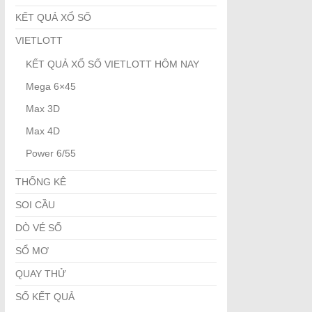
KẾT QUẢ XỔ SỐ
VIETLOTT
KẾT QUẢ XỔ SỐ VIETLOTT HÔM NAY
Mega 6×45
Max 3D
Max 4D
Power 6/55
THỐNG KÊ
SOI CẦU
DÒ VÉ SỐ
SỔ MƠ
QUAY THỬ
SỐ KẾT QUẢ