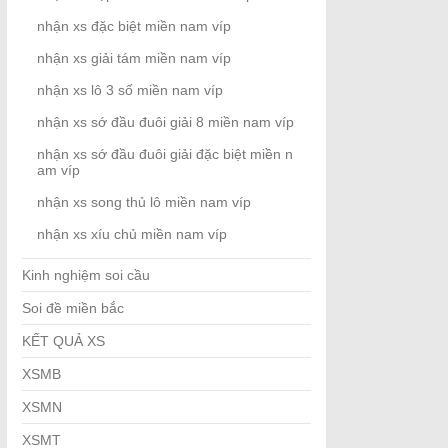
nhận xs đặc biệt miền nam víp
nhận xs giải tám miền nam víp
nhận xs lô 3 số miền nam víp
nhận xs sớ đầu đuôi giải 8 miền nam víp
nhận xs sớ đầu đuôi giải đặc biệt miền n
am víp
nhận xs song thủ lô miền nam víp
nhận xs xíu chủ miền nam víp
Kinh nghiệm soi cầu
Soi đề miền bắc
KẾT QUẢ XS
XSMB
XSMN
XSMT