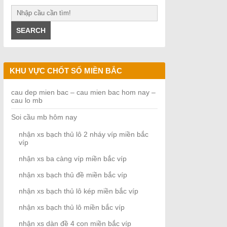
SEARCH
KHU VỰC CHỐT SỐ MIỀN BẮC
cau dep mien bac – cau mien bac hom nay –
cau lo mb
Soi cầu mb hôm nay
nhận xs bạch thủ lô 2 nháy víp miền bắc
víp
nhận xs ba càng víp miền bắc víp
nhận xs bạch thủ đề miền bắc víp
nhận xs bạch thủ lô kép miền bắc víp
nhận xs bạch thủ lô miền bắc víp
nhận xs dàn đề 4 con miền bắc víp