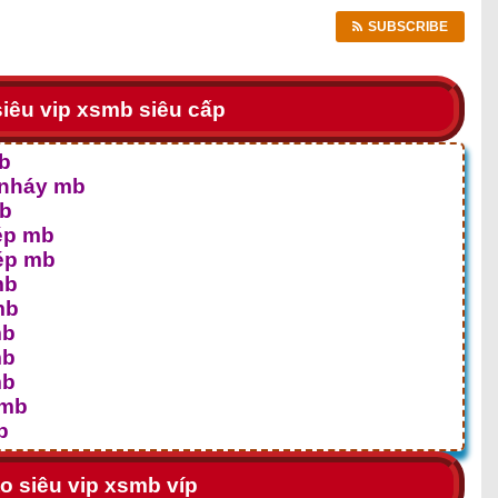
SUBSCRIBE
 siêu vip xsmb siêu cấp
mb
2 nháy mb
mb
kép mb
kép mb
mb
mb
mb
mb
mb
 mb
b
to siêu vip xsmb víp