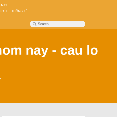
 NAY
TLOTT
THỐNG KÊ
Search
SEARCH
for:
hom nay - cau lo
y