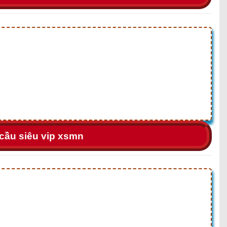
 cầu siêu vip xsmn