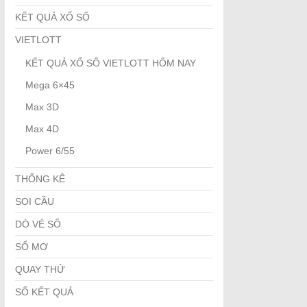
KẾT QUẢ XỔ SỐ
VIETLOTT
KẾT QUẢ XỔ SỐ VIETLOTT HÔM NAY
Mega 6×45
Max 3D
Max 4D
Power 6/55
THỐNG KÊ
SOI CẦU
DÒ VÉ SỐ
SỔ MƠ
QUAY THỬ
SỐ KẾT QUẢ