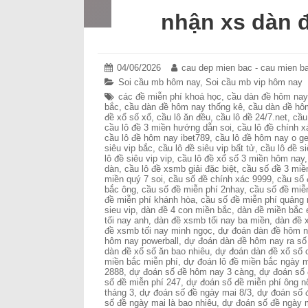
nhận xs dàn đ
Posted
04/06/2026
04/06/2026
Author:
cau dep mien bac - cau mien b
on:
Categories:
Soi cầu mb hôm nay
,
Soi cầu mb vip hôm nay
Tags:
các đề miễn phí khoá học
,
cầu dàn đề hôm nay
bắc
,
cầu dàn đề hôm nay thống kê
,
cầu dàn đề hô
đề xổ số xổ
,
cầu lô ăn đều
,
cầu lô đề 24/7.net
,
cầu
cầu lô đề 3 miền hướng dẫn soi
,
cầu lô đề chính 
cầu lô đề hôm nay ibet789
,
cầu lô đề hôm nay o ge
siêu vip bắc
,
cầu lô đề siêu vip bất tử
,
cầu lô đề s
lô đề siêu vip vip
,
cầu lô đề xổ số 3 miền hôm nay
dàn
,
cầu lô đề xsmb giải đặc biệt
,
cầu số đề 3 miề
miền quý 7 soi
,
cầu số đề chính xác 9999
,
cầu số 
bắc ông
,
cầu số đề miễn phí 2nhay
,
cầu số đề miễ
đề miễn phí khánh hòa
,
cầu số đề miễn phí quảng 
sieu vip
,
dàn đề 4 con miền bắc
,
dàn đề miền bắc 
tối nay anh
,
dàn đề xsmb tối nay ba miền
,
dàn đề 
đề xsmb tối nay minh ngọc
,
dự đoán dàn đề hôm n
hôm nay powerball
,
dự đoán dàn đề hôm nay ra số
dàn đề xổ số ăn bao nhiêu
,
dự đoán dàn đề xổ số 
miền bắc miễn phí
,
dự đoán lô đề miền bắc ngày 
2888
,
dự đoán số đề hôm nay 3 càng
,
dự đoán số
số đề miễn phí 247
,
dự đoán số đề miễn phí ông n
tháng 3
,
dự đoán số đề ngày mai 8/3
,
dự đoán số 
số đề ngày mai là bao nhiêu
,
dự đoán số đề ngày 