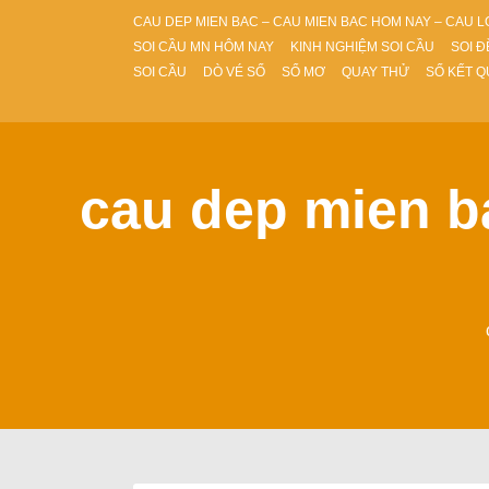
Skip
CAU DEP MIEN BAC – CAU MIEN BAC HOM NAY – CAU L
to
content
SOI CẦU MN HÔM NAY
KINH NGHIỆM SOI CẦU
SOI Đ
SOI CẦU
DÒ VÉ SỐ
SỔ MƠ
QUAY THỬ
SỐ KẾT Q
cau dep mien ba