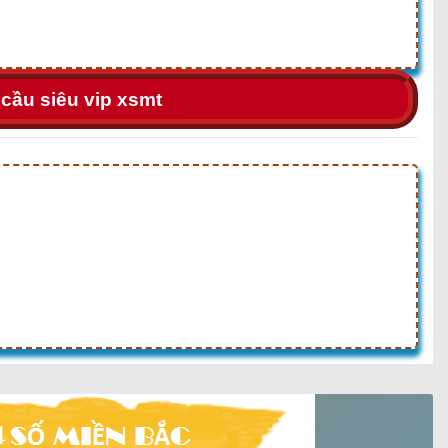
 cầu siêu vip xsmt