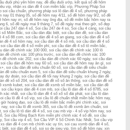
đầu đuôi phú yên hôm nay
,
đề đầu đuôi ướp
,
kết quả số đề hôm
iêu vip
,
nhận xs dàn đề 4 con miền bắc víp
,
Phương Pháp Soi
 soi cầu chuẩn
,
phương pháp soi lô dàn đề 4 số
,
phương pháp
m nay 01 tháng 05
,
số đề hôm nay 4/11
,
số đề hôm nay 9/2
,
số đề
ề hôm nay ơi
,
số đề hôm nay ông địa
,
số đề miền bắc hôm nay ra
áng 6
,
số đề ngày mai 9 tháng 7
,
số đề ngày mai theo giờ
,
số đẹp
oi cầu 247 dàn 4 số
,
Soi cầu 247 de 4 so
,
Soi cầu 4 càng
,
soi câu
4 số Miền Bắc
,
soi cầu dàn đặc biệt
,
soi cầu dàn đề
,
soi cầu dàn
ề 4 số 88 com
,
soi cầu dàn đề 4 số an giang
,
soi cầu dàn đề 4 số
àn đề 4 số hôm nay
,
soi cầu dàn đề 4 số mb
,
soi cầu dàn đề 4 số
,
soi cầu dàn đề 4 số miễn phí
,
soi cầu dàn đề 4 số tô miền bắc
,
ầu dàn đề chính xác 100 000
,
soi cầu dàn đề chính xác 100 lô
dàn đề chính xác 100 phía trước
,
soi cầu dàn đề chính xác 100
n đề chính xác 202
,
soi cầu dàn đề chính xác 60 ngày
,
soi cầu dàn
,
soi cầu dàn đề hôm nay 60 số
,
soi cầu dàn đề hôm nay ăn gì
,
soi
 k+
,
soi cầu dàn đề siêu chuẩn 60 số
,
soi cầu dàn đề siêu chuẩn
dàn đề siêu chuẩn euro 5
,
soi cầu dàn đề siêu chuẩn khung 2 ngày
,
nay dự đoán
,
soi cầu dàn đề tối nay khung 2 ngày
,
soi cầu dàn đề
dàn đề xổ số 204
,
soi cầu dàn đề xổ số ăn thông
,
soi cầu dàn đề xổ
đề xsmb kubet
,
soi cầu dàn đề xsmb số miền bắc
,
soi cầu dàn đề
,
soi cầu kqxs dàn đề 4 con mb
,
soi cầu lô dàn đề 4 số 8785
,
soi
nh xác nhất
,
soi cầu lô dàn đề 4 số xổ số đài phát
,
soi cầu lô dàn
soi cầu lô đề 4 số vip
,
soi cầu lô đề chuẩn nhất miền bắc hôm nay
,
c giờ hoàng đạo
,
soi cầu lô đề miền bắc miễn phí chính xác
,
soi
m nay
,
soi cầu lô đề xsmb 365
,
soi cầu lô đề xsmb âm chuẩn
,
soi
t
,
soi cầu lô tô dàn đề 4 số
,
soi cau mb vip - 4 số vip hôm nay
,
soi
số
,
Soi cầu Rồng Bạch Kim miễn phí chính xác 4 số đề
,
soi cầu
y
,
Soi cầu vip 4 số
,
Soi Cầu VIP 4 Số Chính Xác Nhất
,
Soi cầu vip
 xs dàn đề 4 con mb chính xác uy tín
,
soi cau xsmb dàn đề 4 số
,
c biệt
,
soi dàn đề 4 số
,
soi so de sieu vip
,
tìm số đề hôm nay
,
xin