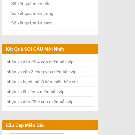
Số kết quả miền bắc
Số kết quả miền trung
Số kết quả miền nam
Kết Quả SOI CẦU Mới Nhất
nhận xs dàn đề 4 con miền bắc víp
nhận xs cặp 3 càng víp miền bắc víp
nhận xs bạch thủ lô kép miền bắc víp
nhận xs lô xiên 4 miền bắc víp
nhận xs dàn đề 8 con miền bắc víp
Cầu Đẹp Miền Bắc