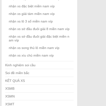
nhận xs đặc biệt miền nam víp
nhận xs giải tám miền nam víp
nhận xs lô 3 số miền nam víp
nhận xs sớ đầu đuôi giải 8 miền nam víp
nhận xs sớ đầu đuôi giải đặc biệt miền n
am víp
nhận xs song thủ lô miền nam víp
nhận xs xíu chủ miền nam víp
Kinh nghiệm soi cầu
Soi đề miền bắc
KẾT QUẢ XS
XSMB
XSMN
XSMT