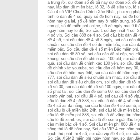
a trúng rồi
,
dự đoán số đề tối nay dự đoán xổ
,
đề 
nay
,
lập dàn đề miền bắc
,
lô 02
,
lô đề siêu vip
,
lô s
Cầu 4 số VIP Chuẩn Chính Xác Nhất
,
phương pháp
tính lô dàn đề 4 số
,
quay số đề hôm nay
,
số đề hô
hôm nay gia lai
,
số đề hôm nay ở miền trung
,
số đ
con gì
,
số đề miễn phí online
,
số đề ngày mai 9 th
ngày hôm nay lô đề
,
Soi cầu 1 số duy nhất 4 số
,
S
4 số vip
,
Soi cầu 888 de 4 so
,
Soi cầu bắt dàn đề 
đề 4 số
,
soi cầu dàn đề 4 số 3 ngày
,
soi cầu dàn đ
chuẩn
,
soi cầu dàn đề 4 số de miền bắc
,
soi cầu d
miền bắc
,
Soi cầu dàn đề 4 số miền Bắc miễn phí
soi cầu dàn đề 80 số
,
soi cầu dàn đề ai cập
,
soi c
khung
,
soi cầu dàn đề chính xác 100 old
,
soi cầu 
quả
,
soi cầu dàn đề chính xác 100 yên
,
soi cầu dà
đề chính xác youtube
,
soi cầu dàn đề hôm nay 00
cầu dàn đề hôm nay êđê
,
soi cầu dàn đề hôm nay
777
,
soi cầu dàn đề siêu chuẩn âm nhạc
,
soi cầu 
soi cầu dàn đề siêu chuẩn om
,
soi cầu dàn đề tối 
xổ số 00
,
soi cầu dàn đề xổ số 100 ngày
,
soi cầu 
số phát tài
,
soi cầu dàn đề xsmb 60
,
soi cầu dàn 
xsmb yên bái
,
soi cầu đề 4 số
,
soi cau đề 4 số vip
cầu lô dàn đề 4 số 888
,
soi cầu lô dàn đề 4 số chí
đề 4 số xs đà nẵng
,
soi cầu lô dàn đề 4 số xsmb
,
soi cầu lô đề miền bắc 24h
,
soi cầu lô đề miền bắ
cầu lô đề miễn phí 888
,
soi cầu lô đề vũng tàu hô
cầu lô đề xsmb es
,
soi cầu lô đề xsmb giải đặc biệ
cầu miền bắc đề 4 số
,
Soi cầu miễn phí 888 đề 4 
sông thủ lô đề hôm nay
,
Soi cầu VIP 4 con hôm na
bạch thủ phát tài 4 số
,
soi cầu vip đề 4 số
,
soi cầu
Soi cầu XSMB miễn phí ngày hôm nay
,
soi dàn đặ