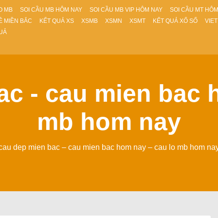
O MB
SOI CẦU MB HÔM NAY
SOI CẦU MB VIP HÔM NAY
SOI CẦU MT HÔM
Ề MIỀN BẮC
KẾT QUẢ XS
XSMB
XSMN
XSMT
KẾT QUẢ XỔ SỐ
VIE
UẢ
c - cau mien bac 
mb hom nay
cau dep mien bac – cau mien bac hom nay – cau lo mb hom na