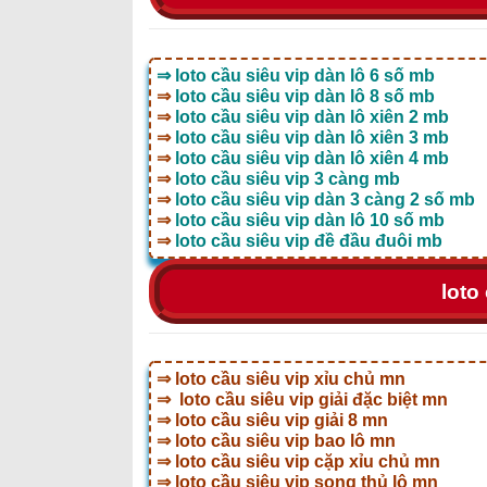
⇒
loto cầu siêu vip dàn lô 6 số mb
⇒
loto cầu siêu vip dàn lô 8 số mb
⇒
loto cầu siêu vip dàn lô xiên 2 mb
⇒
loto cầu siêu vip dàn lô xiên 3 mb
⇒
loto cầu siêu vip dàn lô xiên 4 mb
⇒
loto cầu siêu vip 3 càng mb
⇒
loto cầu siêu vip dàn 3 càng 2 số mb
⇒
loto cầu siêu vip dàn lô 10 số mb
⇒
loto cầu siêu vip đề đầu đuôi mb
loto
⇒
loto cầu siêu vip xỉu chủ mn
⇒
loto cầu siêu vip giải đặc biệt mn
⇒
loto cầu siêu vip giải 8 mn
⇒
loto cầu siêu vip bao lô mn
⇒
loto cầu siêu vip cặp xỉu chủ mn
⇒
loto cầu siêu vip song thủ lô mn