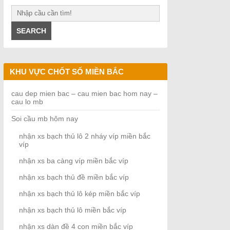
SEARCH
KHU VỰC CHỐT SỐ MIỀN BẮC
cau dep mien bac – cau mien bac hom nay –
cau lo mb
Soi cầu mb hôm nay
nhận xs bạch thủ lô 2 nháy víp miền bắc
víp
nhận xs ba càng víp miền bắc víp
nhận xs bạch thủ đề miền bắc víp
nhận xs bạch thủ lô kép miền bắc víp
nhận xs bạch thủ lô miền bắc víp
nhận xs dàn đề 4 con miền bắc víp