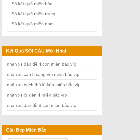
Số kết quả miền bắc
Số kết quả miền trung
Số kết quả miền nam
Kết Quả SOI CẦU Mới Nhất
nhận xs dàn đề 4 con miền bắc víp
nhận xs cặp 3 càng víp miền bắc víp
nhận xs bạch thủ lô kép miền bắc víp
nhận xs lô xiên 4 miền bắc víp
nhận xs dàn đề 8 con miền bắc víp
Cầu Đẹp Miền Bắc