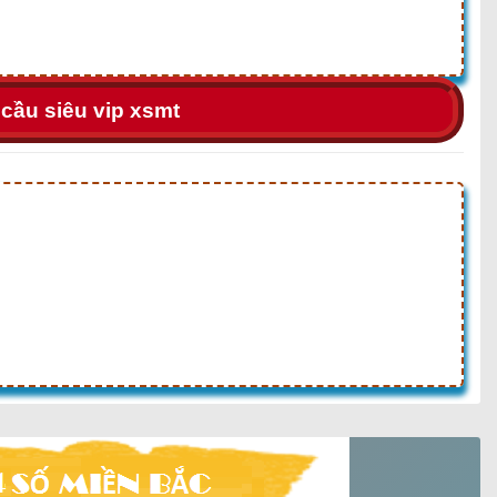
 cầu siêu vip xsmt