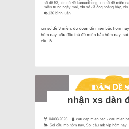
số đề 53
,
xin số đề kumanthong
,
xin số đề miền n
miền trung ngày mai
,
xin số đề ông hoàng bảy
,
xin
136 bình luận
ở
nhận
xs
dàn
xin số đề 3 miền, dự đoán đề miền bắc hôm nay
đề
hôm nay, cầu độc thủ đề miền bắc hôm nay, soi 
4
con
cầu lô…
miền
bắc
víp
nhận xs dàn đ
Posted
04/06/2026
04/06/2026
Author:
cau dep mien bac - cau mien b
on:
Categories:
Soi cầu mb hôm nay
,
Soi cầu mb vip hôm nay