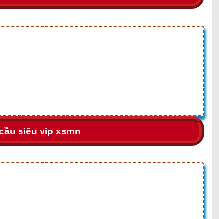
 cầu siêu vip xsmn