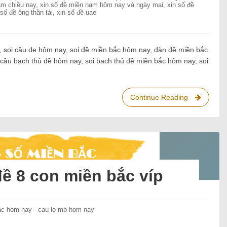
am chiều nay
,
xin số đề miền nam hôm nay và ngày mai
,
xin số đề
 số đề ông thần tài
,
xin số đề uae
, soi cầu de hôm nay, soi đề miền bắc hôm nay, dàn đề miền bắc
cầu bạch thủ đề hôm nay, soi bạch thủ đề miền bắc hôm nay, soi
Continue Reading
nhận
xs
dàn
đề
4
con
miền
ề 8 con miền bắc víp
bắc
víp
ac hom nay - cau lo mb hom nay