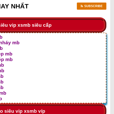
NAY NHẤT
SUBSCRIBE
 siêu vip xsmb siêu cấp
mb
2 nháy mb
mb
kép mb
kép mb
mb
mb
mb
mb
mb
 mb
b
to siêu vip xsmb víp