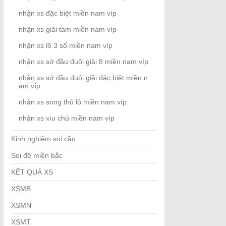
nhận xs đặc biệt miền nam víp
nhận xs giải tám miền nam víp
nhận xs lô 3 số miền nam víp
nhận xs sớ đầu đuôi giải 8 miền nam víp
nhận xs sớ đầu đuôi giải đặc biệt miền n
am víp
nhận xs song thủ lô miền nam víp
nhận xs xíu chủ miền nam víp
Kinh nghiệm soi cầu
Soi đề miền bắc
KẾT QUẢ XS
XSMB
XSMN
XSMT