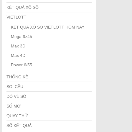
KẾT QUẢ XỔ SỐ
VIETLOTT
KẾT QUẢ XỔ SỐ VIETLOTT HÔM NAY
Mega 6×45
Max 3D
Max 4D
Power 6/55
THỐNG KÊ
SOI CẦU
DÒ VÉ SỐ
SỔ MƠ
QUAY THỬ
SỐ KẾT QUẢ