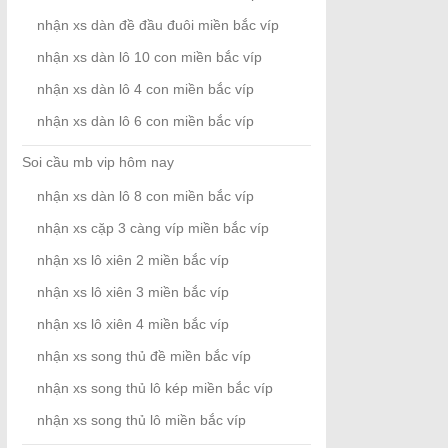
nhận xs dàn đề đầu đuôi miền bắc víp
nhận xs dàn lô 10 con miền bắc víp
nhận xs dàn lô 4 con miền bắc víp
nhận xs dàn lô 6 con miền bắc víp
Soi cầu mb vip hôm nay
nhận xs dàn lô 8 con miền bắc víp
nhận xs cặp 3 càng víp miền bắc víp
nhận xs lô xiên 2 miền bắc víp
nhận xs lô xiên 3 miền bắc víp
nhận xs lô xiên 4 miền bắc víp
nhận xs song thủ đề miền bắc víp
nhận xs song thủ lô kép miền bắc víp
nhận xs song thủ lô miền bắc víp