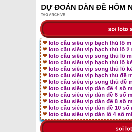
DỰ ĐOÁN DÀN ĐỀ HÔM 
TAG ARCHIVE
soi loto
❤
loto cầu siêu vip bạch thủ lô 
❤
loto cầu siêu vip bạch thủ lô 
❤
loto cầu siêu vip song thủ lô 
❤
loto cầu siêu vip bạch thủ lô 
❤
loto cầu siêu vip song thủ lô 
❤
loto cầu siêu vip bạch thủ đề 
❤
loto cầu siêu vip song thủ đề 
❤
loto cầu siêu vip dàn đề 4 số 
❤
loto cầu siêu vip dàn đề 6 số 
❤
loto cầu siêu vip dàn đề 8 số 
❤
loto cầu siêu vip dàn đề 10 số
❤
loto cầu siêu vip dàn lô 4 số m
soi lo