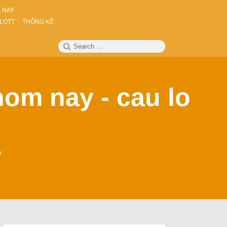
 NAY
TLOTT
THỐNG KÊ
Search
SEARCH
for:
hom nay - cau lo
y