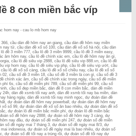
ề 8 con miền bắc víp
ac hom nay - cau lo mb hom nay
 366
,
cầu dàn đề hôm nay an giang
,
cầu dàn đề hôm nay miền
m nay tử
,
cầu dàn đề xổ số 100
,
cầu dàn đề xổ số hà nội
,
cầu dàn
 lô đề 3 miền 777
,
cầu lô đề 3 miền 9999
,
cầu lô đề 3 miền easy
,
xác âm hôm nay
,
cầu lô đề chính xác em
,
cầu lô đề hôm nay ăn gì
,
orgia
,
cầu lô đề siêu vip 2888
,
cầu lô đề siêu vip 888.vn
,
cầu lô đề
iêu vip hom nay
,
cầu lô đề siêu vip php
,
cầu lô đề siêu vip ướt
,
cầu
,
cầu lô đề xổ số càng
,
cầu lô đề xổ số chiều nay
,
cầu lô đề xổ số
n 02
,
cầu số đề 3 miền 18
,
cầu số đề 3 miền là con gì
,
cầu số đề 3
đề chính xác âm
,
cầu số đề chính xác trong ngày
,
cầu số đề miền
n phí 6s
,
cầu số đề miễn phí 789
,
cầu số đề miễn phí 99
,
cầu số
ninh
,
cầu số đẹp miền bắc
,
dàn đề 8 con miền bắc
,
dàn đề miền
y 24h
,
dàn đề xsmb tối nay anh
,
dàn đề xsmb tối nay ba miền
,
dàn
 nay hàng ngày
,
dàn đề xsmb tối nay minh ngọc
,
dự đoán dàn đề
hất
,
dự đoán dàn đề hôm nay powerball
,
dự đoán dàn đề hôm nay
ề xổ số 99
,
dự đoán dàn đề xổ số ăn bao nhiêu
,
dự đoán dàn đề xổ
bắc
,
dự đoán lô đề miền bắc miễn phí
,
dự đoán lô đề miền bắc
đoán số đề hôm nay 2888
,
dự đoán số đề hôm nay 3 càng
,
dự
 hôm nay đầu
,
dự đoán số đề miễn phí 247
,
dự đoán số đề miễn
án số đề ngày mai 7 tháng 3
,
dự đoán số đề ngày mai 8/3
,
dự
 mai indonesia
,
dự đoán số đề ngày mai là bao nhiêu
,
dự đoán số
ắc
,
dự đoán số đề tối nay a trúng rồi
,
dự đoán số đề tối nay dự