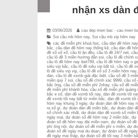
nhận xs dàn đ
Posted
03/06/2026
03/06/2026
Author:
cau dep mien bac - cau mien b
on:
Categories:
Soi cầu mb hôm nay
,
Soi cầu mb vip hôm nay
Tags:
các đề miễn phí khoá học
,
cầu dàn đề hôm nay
bắc
,
cầu dàn đề hôm nay thống kê
,
cầu dàn đề hô
đề xổ số xổ
,
cầu lô ăn đều
,
cầu lô đề 24/7.net
,
cầu
cầu lô đề 3 miền hướng dẫn soi
,
cầu lô đề chính 
cầu lô đề hôm nay ibet789
,
cầu lô đề hôm nay o ge
siêu vip bắc
,
cầu lô đề siêu vip bất tử
,
cầu lô đề s
lô đề siêu vip vip
,
cầu lô đề xổ số 3 miền hôm nay
dàn
,
cầu lô đề xsmb giải đặc biệt
,
cầu số đề 3 miề
miền quý 7 soi
,
cầu số đề chính xác 9999
,
cầu số 
bắc ông
,
cầu số đề miễn phí 2nhay
,
cầu số đề miễ
đề miễn phí khánh hòa
,
cầu số đề miễn phí quảng 
bắc e số
,
dàn đề xsmb tối nay
,
dàn đề xsmb tối na
đề xsmb tối nay bất tử miền bắc
,
dàn đề xsmb tối
hôm nay khung 3 ngày
,
dự đoán dàn đề hôm nay n
ra số gì
,
dự đoán dàn đề miền bắc
,
dự đoán dàn đ
số chính xác nhất
,
dự đoán dàn đề xsmb số miền 
ngày mai
,
dự đoán số đề hôm nay 2 miền bắc
,
dự 
đoán số đề hôm nay đài miền nam
,
dự đoán số đề
phí ông nội
,
dự đoán số đề miễn phí s miền
,
dự đo
đoán số đề ngày mai du doan
,
dự đoán số đề ngày
đề ngày mai tháp
,
dự đoán số đề tối nay 3 miền b