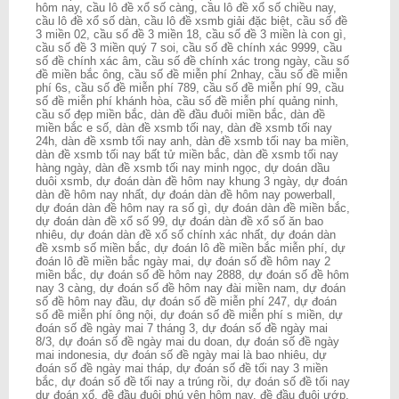
hôm nay
,
cầu lô đề xổ số càng
,
cầu lô đề xổ số chiều nay
,
cầu lô đề xổ số dàn
,
cầu lô đề xsmb giải đặc biệt
,
cầu số đề
3 miền 02
,
cầu số đề 3 miền 18
,
cầu số đề 3 miền là con gì
,
cầu số đề 3 miền quý 7 soi
,
cầu số đề chính xác 9999
,
cầu
số đề chính xác âm
,
cầu số đề chính xác trong ngày
,
cầu số
đề miền bắc ông
,
cầu số đề miễn phí 2nhay
,
cầu số đề miễn
phí 6s
,
cầu số đề miễn phí 789
,
cầu số đề miễn phí 99
,
cầu
số đề miễn phí khánh hòa
,
cầu số đề miễn phí quảng ninh
,
cầu số đẹp miền bắc
,
dàn đề đầu đuôi miền bắc
,
dàn đề
miền bắc e số
,
dàn đề xsmb tối nay
,
dàn đề xsmb tối nay
24h
,
dàn đề xsmb tối nay anh
,
dàn đề xsmb tối nay ba miền
,
dàn đề xsmb tối nay bất tử miền bắc
,
dàn đề xsmb tối nay
hàng ngày
,
dàn đề xsmb tối nay minh ngọc
,
dự doán dầu
duôi xsmb
,
dự đoán dàn đề hôm nay khung 3 ngày
,
dự đoán
dàn đề hôm nay nhất
,
dự đoán dàn đề hôm nay powerball
,
dự đoán dàn đề hôm nay ra số gì
,
dự đoán dàn đề miền bắc
,
dự đoán dàn đề xổ số 99
,
dự đoán dàn đề xổ số ăn bao
nhiêu
,
dự đoán dàn đề xổ số chính xác nhất
,
dự đoán dàn
đề xsmb số miền bắc
,
dự đoán lô đề miền bắc miễn phí
,
dự
đoán lô đề miền bắc ngày mai
,
dự đoán số đề hôm nay 2
miền bắc
,
dự đoán số đề hôm nay 2888
,
dự đoán số đề hôm
nay 3 càng
,
dự đoán số đề hôm nay đài miền nam
,
dự đoán
số đề hôm nay đầu
,
dự đoán số đề miễn phí 247
,
dự đoán
số đề miễn phí ông nội
,
dự đoán số đề miễn phí s miền
,
dự
đoán số đề ngày mai 7 tháng 3
,
dự đoán số đề ngày mai
8/3
,
dự đoán số đề ngày mai du doan
,
dự đoán số đề ngày
mai indonesia
,
dự đoán số đề ngày mai là bao nhiêu
,
dự
đoán số đề ngày mai tháp
,
dự đoán số đề tối nay 3 miền
bắc
,
dự đoán số đề tối nay a trúng rồi
,
dự đoán số đề tối nay
dự đoán xổ
,
đề đầu đuôi phú yên hôm nay
,
đề đầu đuôi ướp
,