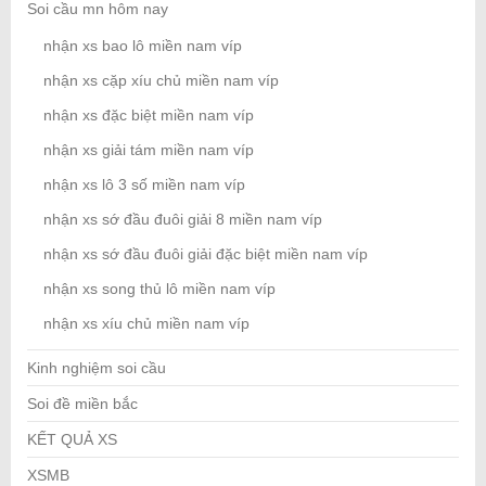
Soi cầu mn hôm nay
nhận xs bao lô miền nam víp
nhận xs cặp xíu chủ miền nam víp
nhận xs đặc biệt miền nam víp
nhận xs giải tám miền nam víp
nhận xs lô 3 số miền nam víp
nhận xs sớ đầu đuôi giải 8 miền nam víp
nhận xs sớ đầu đuôi giải đặc biệt miền nam víp
nhận xs song thủ lô miền nam víp
nhận xs xíu chủ miền nam víp
Kinh nghiệm soi cầu
Soi đề miền bắc
KẾT QUẢ XS
XSMB