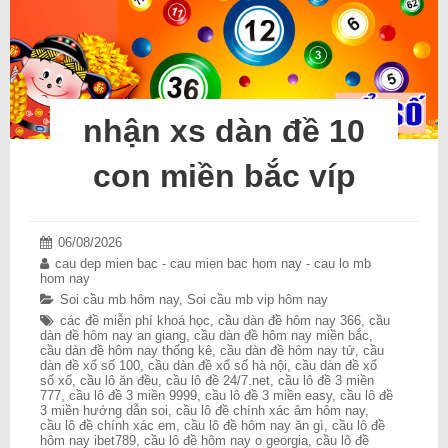
bắc
víp
nhận xs dàn đề 10
con miền bắc víp
Posted
06/08/2026
06/08/2026
on:
Author:
cau dep mien bac - cau mien bac hom nay - cau lo mb
hom nay
Categories:
Soi cầu mb hôm nay
,
Soi cầu mb vip hôm nay
Tags:
các đề miễn phí khoá học
,
cầu dàn đề hôm nay 366
,
cầu
dàn đề hôm nay an giang
,
cầu dàn đề hôm nay miền bắc
,
cầu dàn đề hôm nay thống kê
,
cầu dàn đề hôm nay tử
,
cầu
dàn đề xổ số 100
,
cầu dàn đề xổ số hà nội
,
cầu dàn đề xổ
số xổ
,
cầu lô ăn đều
,
cầu lô đề 24/7.net
,
cầu lô đề 3 miền
777
,
cầu lô đề 3 miền 9999
,
cầu lô đề 3 miền easy
,
cầu lô đề
3 miền hướng dẫn soi
,
cầu lô đề chính xác âm hôm nay
,
cầu lô đề chính xác em
,
cầu lô đề hôm nay ăn gì
,
cầu lô đề
hôm nay ibet789
,
cầu lô đề hôm nay o georgia
,
cầu lô đề