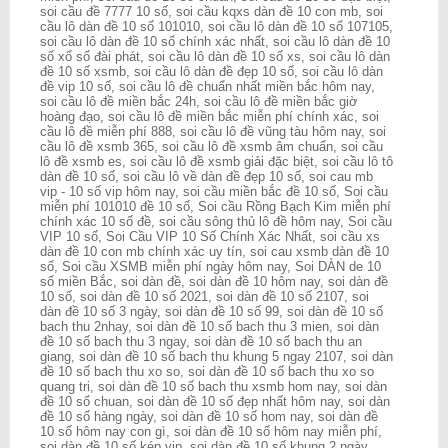
soi cầu đề 7777 10 số
,
soi cầu kqxs dàn đề 10 con mb
,
soi
cầu lô dàn đề 10 số 101010
,
soi cầu lô dàn đề 10 số 107105
,
soi cầu lô dàn đề 10 số chính xác nhất
,
soi cầu lô dàn đề 10
số xổ số đài phát
,
soi cầu lô dàn đề 10 số xs
,
soi cầu lô dàn
đề 10 số xsmb
,
soi cầu lô dàn đề đẹp 10 số
,
soi cầu lô dàn
đề vip 10 số
,
soi cầu lô đề chuẩn nhất miền bắc hôm nay
,
soi cầu lô đề miền bắc 24h
,
soi cầu lô đề miền bắc giờ
hoàng đạo
,
soi cầu lô đề miền bắc miễn phí chính xác
,
soi
cầu lô đề miễn phí 888
,
soi cầu lô đề vũng tàu hôm nay
,
soi
cầu lô đề xsmb 365
,
soi cầu lô đề xsmb âm chuẩn
,
soi cầu
lô đề xsmb es
,
soi cầu lô đề xsmb giải đặc biệt
,
soi cầu lô tô
dàn đề 10 số
,
soi cầu lô về dàn đề đẹp 10 số
,
soi cau mb
vip - 10 số vip hôm nay
,
soi cầu miền bắc đề 10 số
,
Soi cầu
miễn phí 101010 đề 10 số
,
Soi cầu Rồng Bạch Kim miễn phí
chính xác 10 số đề
,
soi cầu sông thủ lô đề hôm nay
,
Soi cầu
VIP 10 số
,
Soi Cầu VIP 10 Số Chính Xác Nhất
,
soi cầu xs
dàn đề 10 con mb chính xác uy tín
,
soi cau xsmb dàn đề 10
số
,
Soi cầu XSMB miễn phí ngày hôm nay
,
Soi DÀN de 10
số miền Bắc
,
soi dàn đề
,
soi dàn đề 10 hôm nay
,
soi dàn đề
10 số
,
soi dàn đề 10 số 2021
,
soi dàn đề 10 số 2107
,
soi
dàn đề 10 số 3 ngày
,
soi dàn đề 10 số 99
,
soi dàn đề 10 số
bach thu 2nhay
,
soi dàn đề 10 số bach thu 3 mien
,
soi dàn
đề 10 số bach thu 3 ngay
,
soi dàn đề 10 số bach thu an
giang
,
soi dàn đề 10 số bach thu khung 5 ngay 2107
,
soi dàn
đề 10 số bach thu xo so
,
soi dàn đề 10 số bach thu xo so
quang tri
,
soi dàn đề 10 số bach thu xsmb hom nay
,
soi dàn
đề 10 số chuan
,
soi dàn đề 10 số đẹp nhất hôm nay
,
soi dàn
đề 10 số hàng ngày
,
soi dàn đề 10 số hom nay
,
soi dàn đề
10 số hôm nay con gì
,
soi dàn đề 10 số hôm nay miễn phí
,
soi dàn đề 10 số kép vip
,
soi dàn đề 10 số khung 2 ngày
,