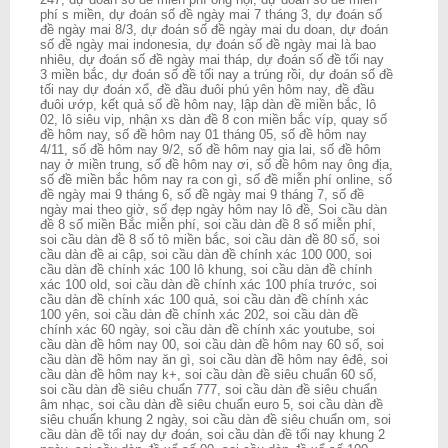
phí s miền
,
dự đoán số đề ngày mai 7 tháng 3
,
dự đoán số
đề ngày mai 8/3
,
dự đoán số đề ngày mai du doan
,
dự đoán
số đề ngày mai indonesia
,
dự đoán số đề ngày mai là bao
nhiêu
,
dự đoán số đề ngày mai tháp
,
dự đoán số đề tối nay
3 miền bắc
,
dự đoán số đề tối nay a trúng rồi
,
dự đoán số đề
tối nay dự đoán xổ
,
đề đầu đuôi phú yên hôm nay
,
đề đầu
đuôi ướp
,
kết quả số đề hôm nay
,
lập dàn đề miền bắc
,
lô
02
,
lô siêu vip
,
nhận xs dàn đề 8 con miền bắc víp
,
quay số
đề hôm nay
,
số đề hôm nay 01 tháng 05
,
số đề hôm nay
4/11
,
số đề hôm nay 9/2
,
số đề hôm nay gia lai
,
số đề hôm
nay ở miền trung
,
số đề hôm nay ơi
,
số đề hôm nay ông địa
,
số đề miền bắc hôm nay ra con gì
,
số đề miễn phí online
,
số
đề ngày mai 9 tháng 6
,
số đề ngày mai 9 tháng 7
,
số đề
ngày mai theo giờ
,
số đẹp ngày hôm nay lô đề
,
Soi cầu dàn
đề 8 số miền Bắc miễn phí
,
soi cầu dàn đề 8 số miễn phí
,
soi cầu dàn đề 8 số tô miền bắc
,
soi cầu dàn đề 80 số
,
soi
cầu dàn đề ai cập
,
soi cầu dàn đề chính xác 100 000
,
soi
cầu dàn đề chính xác 100 lô khung
,
soi cầu dàn đề chính
xác 100 old
,
soi cầu dàn đề chính xác 100 phía trước
,
soi
cầu dàn đề chính xác 100 quả
,
soi cầu dàn đề chính xác
100 yên
,
soi cầu dàn đề chính xác 202
,
soi cầu dàn đề
chính xác 60 ngày
,
soi cầu dàn đề chính xác youtube
,
soi
cầu dàn đề hôm nay 00
,
soi cầu dàn đề hôm nay 60 số
,
soi
cầu dàn đề hôm nay ăn gì
,
soi cầu dàn đề hôm nay êđê
,
soi
cầu dàn đề hôm nay k+
,
soi cầu dàn đề siêu chuẩn 60 số
,
soi cầu dàn đề siêu chuẩn 777
,
soi cầu dàn đề siêu chuẩn
âm nhạc
,
soi cầu dàn đề siêu chuẩn euro 5
,
soi cầu dàn đề
siêu chuẩn khung 2 ngày
,
soi cầu dàn đề siêu chuẩn om
,
soi
cầu dàn đề tối nay dự đoán
,
soi cầu dàn đề tối nay khung 2