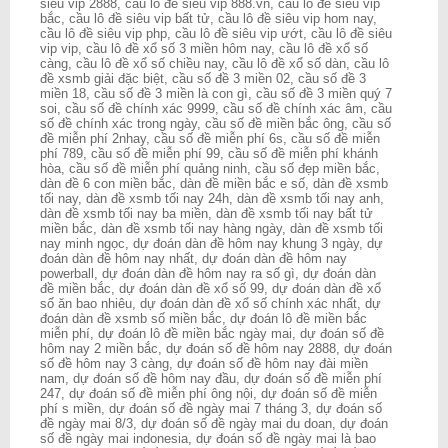
siêu vip 2888
,
cầu lô đề siêu vip 888.vn
,
cầu lô đề siêu vip
bắc
,
cầu lô đề siêu vip bất tử
,
cầu lô đề siêu vip hom nay
,
cầu lô đề siêu vip php
,
cầu lô đề siêu vip ướt
,
cầu lô đề siêu
vip vip
,
cầu lô đề xổ số 3 miền hôm nay
,
cầu lô đề xổ số
càng
,
cầu lô đề xổ số chiều nay
,
cầu lô đề xổ số dàn
,
cầu lô
đề xsmb giải đặc biệt
,
cầu số đề 3 miền 02
,
cầu số đề 3
miền 18
,
cầu số đề 3 miền là con gì
,
cầu số đề 3 miền quý 7
soi
,
cầu số đề chính xác 9999
,
cầu số đề chính xác âm
,
cầu
số đề chính xác trong ngày
,
cầu số đề miền bắc ông
,
cầu số
đề miễn phí 2nhay
,
cầu số đề miễn phí 6s
,
cầu số đề miễn
phí 789
,
cầu số đề miễn phí 99
,
cầu số đề miễn phí khánh
hòa
,
cầu số đề miễn phí quảng ninh
,
cầu số đẹp miền bắc
,
dàn đề 6 con miền bắc
,
dàn đề miền bắc e số
,
dàn đề xsmb
tối nay
,
dàn đề xsmb tối nay 24h
,
dàn đề xsmb tối nay anh
,
dàn đề xsmb tối nay ba miền
,
dàn đề xsmb tối nay bất tử
miền bắc
,
dàn đề xsmb tối nay hàng ngày
,
dàn đề xsmb tối
nay minh ngọc
,
dự đoán dàn đề hôm nay khung 3 ngày
,
dự
đoán dàn đề hôm nay nhất
,
dự đoán dàn đề hôm nay
powerball
,
dự đoán dàn đề hôm nay ra số gì
,
dự đoán dàn
đề miền bắc
,
dự đoán dàn đề xổ số 99
,
dự đoán dàn đề xổ
số ăn bao nhiêu
,
dự đoán dàn đề xổ số chính xác nhất
,
dự
đoán dàn đề xsmb số miền bắc
,
dự đoán lô đề miền bắc
miễn phí
,
dự đoán lô đề miền bắc ngày mai
,
dự đoán số đề
hôm nay 2 miền bắc
,
dự đoán số đề hôm nay 2888
,
dự đoán
số đề hôm nay 3 càng
,
dự đoán số đề hôm nay đài miền
nam
,
dự đoán số đề hôm nay đầu
,
dự đoán số đề miễn phí
247
,
dự đoán số đề miễn phí ông nội
,
dự đoán số đề miễn
phí s miền
,
dự đoán số đề ngày mai 7 tháng 3
,
dự đoán số
đề ngày mai 8/3
,
dự đoán số đề ngày mai du doan
,
dự đoán
số đề ngày mai indonesia
,
dự đoán số đề ngày mai là bao