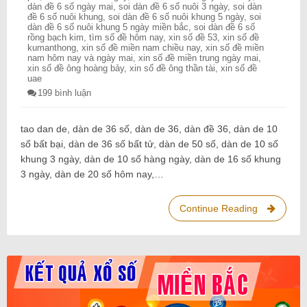
dàn đề 6 số ngày mai
,
soi dàn đề 6 số nuôi 3 ngày
,
soi dàn
đề 6 số nuôi khung
,
soi dàn đề 6 số nuôi khung 5 ngày
,
soi
dàn đề 6 số nuôi khung 5 ngày miền bắc
,
soi dàn đề 6 số
rồng bạch kim
,
tìm số đề hôm nay
,
xin số đề 53
,
xin số đề
kumanthong
,
xin số đề miền nam chiều nay
,
xin số đề miền
nam hôm nay và ngày mai
,
xin số đề miền trung ngày mai
,
xin số đề ông hoàng bảy
,
xin số đề ông thần tài
,
xin số đề
uae
199 bình luận
ở
nhận
xs
dàn
tao dan de, dàn de 36 số, dàn de 36, dàn đề 36, dàn de 10
đề
số bất bại, dàn de 36 số bất tử, dàn de 50 số, dàn de 10 số
6
con
khung 3 ngày, dàn de 10 số hàng ngày, dàn de 16 số khung
miền
3 ngày, dàn de 20 số hôm nay,…
bắc
víp
Continue Reading
nhận
xs
dàn
đề
6
con
miền