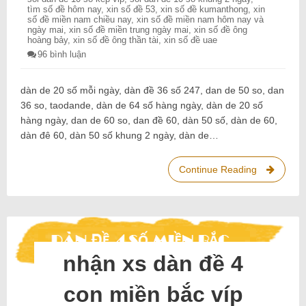
tìm số đề hôm nay
,
xin số đề 53
,
xin số đề kumanthong
,
xin
số đề miền nam chiều nay
,
xin số đề miền nam hôm nay và
ngày mai
,
xin số đề miền trung ngày mai
,
xin số đề ông
hoàng bảy
,
xin số đề ông thần tài
,
xin số đề uae
96 bình luận
ở
nhận
xs
dàn
dàn de 20 số mỗi ngày, dàn đề 36 số 247, dan de 50 so, dan
đề
36 so, taodande, dàn de 64 số hàng ngày, dàn de 20 số
10
con
hàng ngày, dan de 60 so, dan đề 60, dàn 50 số, dàn de 60,
miền
dàn đê 60, dàn 50 số khung 2 ngày, dàn de…
bắc
víp
Continue Reading
nhận
xs
dàn
đề
10
con
nhận xs dàn đề 4
miền
bắc
con miền bắc víp
víp