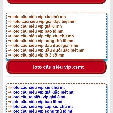
⇒
loto cầu siêu vip xỉu chủ mn
⇒
loto cầu siêu vip giải đặc biệt mn
⇒
loto cầu siêu vip giải 8 mn
⇒
loto cầu siêu vip bao lô mn
⇒
loto cầu siêu vip cặp xỉu chủ mn
⇒
loto cầu siêu vip song thủ lô mn
⇒
loto cầu siêu vip đầu đuôi giải 8 mn
⇒
loto cầu siêu vip đầu đuôi đặc biệt mn
⇒
loto cầu siêu vip lô 3 số mn
loto cầu siêu vip xsmt
⇒
loto cầu siêu vip xỉu chủ mt
⇒
loto cầu siêu vip giải đặc biệt mt
⇒
loto cầu to siêu vip giải 8 mt
⇒
loto cầu siêu vip bao lô mt
⇒
loto cầu siêu vip cặp xỉu chủ mt
⇒
loto cầu siêu vip song thủ lô mt