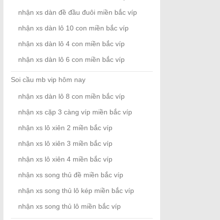
nhận xs dàn đề đầu đuôi miền bắc víp
nhận xs dàn lô 10 con miền bắc víp
nhận xs dàn lô 4 con miền bắc víp
nhận xs dàn lô 6 con miền bắc víp
Soi cầu mb vip hôm nay
nhận xs dàn lô 8 con miền bắc víp
nhận xs cặp 3 càng víp miền bắc víp
nhận xs lô xiên 2 miền bắc víp
nhận xs lô xiên 3 miền bắc víp
nhận xs lô xiên 4 miền bắc víp
nhận xs song thủ đề miền bắc víp
nhận xs song thủ lô kép miền bắc víp
nhận xs song thủ lô miền bắc víp