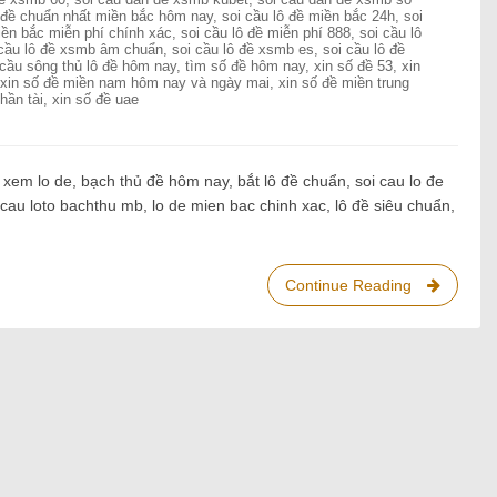
ô đề chuẩn nhất miền bắc hôm nay
,
soi cầu lô đề miền bắc 24h
,
soi
iền bắc miễn phí chính xác
,
soi cầu lô đề miễn phí 888
,
soi cầu lô
 cầu lô đề xsmb âm chuẩn
,
soi cầu lô đề xsmb es
,
soi cầu lô đề
 cầu sông thủ lô đề hôm nay
,
tìm số đề hôm nay
,
xin số đề 53
,
xin
xin số đề miền nam hôm nay và ngày mai
,
xin số đề miền trung
hần tài
,
xin số đề uae
xem lo de, bạch thủ đề hôm nay, bắt lô đề chuẩn, soi cau lo đe
 cau loto bachthu mb, lo de mien bac chinh xac, lô đề siêu chuẩn,
Continue Reading
nhận
xs
dàn
đề
đầu
đuôi
miền
bắc
víp