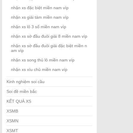
nhận xs đặc biệt miền nam víp
nhận xs giải tám miền nam víp
nhận xs lô 3 số miền nam víp
nhận xs sớ đầu đuôi giải 8 miền nam víp
nhận xs sớ đầu đuôi giải đặc biệt miền n
am víp
nhận xs song thủ lô miền nam víp
nhận xs xíu chủ miền nam víp
Kinh nghiệm soi cầu
Soi đề miền bắc
KẾT QUẢ XS
XSMB
XSMN
XSMT