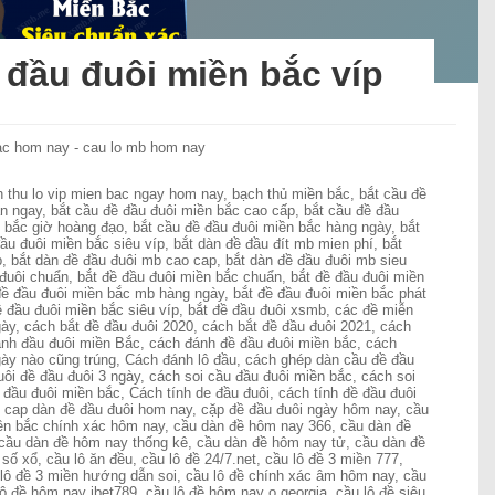
 đầu đuôi miền bắc víp
ac hom nay - cau lo mb hom nay
 thu lo vip mien bac ngay hom nay
,
bạch thủ miền bắc
,
bắt cầu đề
ăn ngay
,
bắt cầu đề đầu đuôi miền bắc cao cấp
,
bắt cầu đề đầu
n bắc giờ hoàng đạo
,
bắt cầu đề đầu đuôi miền bắc hàng ngày
,
bắt
ầu đuôi miền bắc siêu víp
,
bắt dàn đề đầu đít mb mien phí
,
bắt
b
,
bắt dàn đề đầu đuôi mb cao cap
,
bắt dàn đề đầu đuôi mb sieu
 đuôi chuẩn
,
bắt đề đầu đuôi miền bắc chuẩn
,
bắt đề đầu đuôi miền
đề đầu đuôi miền bắc mb hàng ngày
,
bắt đề đầu đuôi miền bắc phát
ề đầu đuôi miền bắc siêu víp
,
bắt đề đầu đuôi xsmb
,
các đề miễn
gày
,
cách bắt đề đầu đuôi 2020
,
cách bắt đề đầu đuôi 2021
,
cách
nh đầu đuôi miền Bắc
,
cách đánh đề đầu đuôi miền bắc
,
cách
ày nào cũng trúng
,
Cách đánh lô đầu
,
cách ghép dàn cầu đề đầu
uôi đề đầu đuôi 3 ngày
,
cách soi cầu đầu đuôi miền bắc
,
cách soi
 đầu đuôi miền bắc
,
Cách tính de đầu đuôi
,
cách tính đề đầu đuôi
,
cap dàn đề đầu đuôi hom nay
,
cặp đề đầu đuôi ngày hôm nay
,
cầu
ền bắc chính xác hôm nay
,
cầu dàn đề hôm nay 366
,
cầu dàn đề
cầu dàn đề hôm nay thống kê
,
cầu dàn đề hôm nay tử
,
cầu dàn đề
 số xổ
,
cầu lô ăn đều
,
cầu lô đề 24/7.net
,
cầu lô đề 3 miền 777
,
lô đề 3 miền hướng dẫn soi
,
cầu lô đề chính xác âm hôm nay
,
cầu
lô đề hôm nay ibet789
,
cầu lô đề hôm nay o georgia
,
cầu lô đề siêu