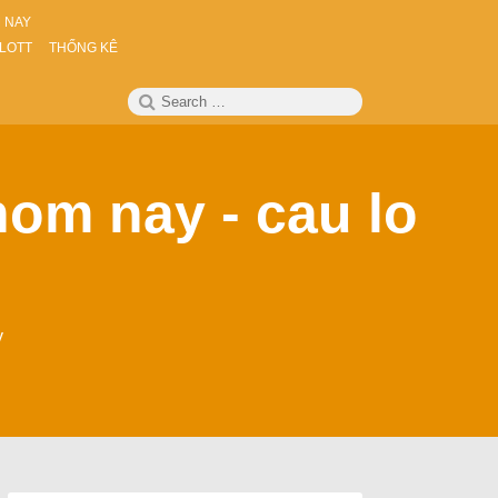
 NAY
TLOTT
THỐNG KÊ
Search
SEARCH
for:
hom nay - cau lo
y