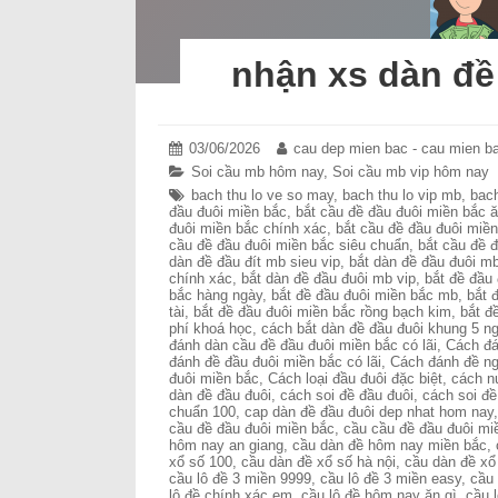
nhận xs dàn đề
Posted
03/06/2026
03/06/2026
Author:
cau dep mien bac - cau mien b
on:
Categories:
Soi cầu mb hôm nay
,
Soi cầu mb vip hôm nay
Tags:
bach thu lo ve so may
,
bach thu lo vip mb
,
bach
đầu đuôi miền bắc
,
bắt cầu đề đầu đuôi miền bắc 
đuôi miền bắc chính xác
,
bắt cầu đề đầu đuôi miề
cầu đề đầu đuôi miền bắc siêu chuẩn
,
bắt cầu đề đ
dàn đề đầu đít mb sieu vip
,
bắt dàn đề đầu đuôi m
chính xác
,
bắt dàn đề đầu đuôi mb vip
,
bắt đề đầu
bắc hàng ngày
,
bắt đề đầu đuôi miền bắc mb
,
bắt 
tài
,
bắt đề đầu đuôi miền bắc rồng bạch kim
,
bắt đ
phí khoá học
,
cách bắt dàn đề đầu đuôi khung 5 n
đánh dàn cầu đề đầu đuôi miền bắc có lãi
,
Cách đá
đánh đề đầu đuôi miền bắc có lãi
,
Cách đánh đề ng
đuôi miền bắc
,
Cách loại đầu đuôi đặc biệt
,
cách n
dàn đề đầu đuôi
,
cách soi đề đầu đuôi
,
cách soi đề
chuẩn 100
,
cap dàn đề đầu đuôi dep nhat hom nay
cầu đề đầu đuôi miền bắc
,
cầu cầu đề đầu đuôi mi
hôm nay an giang
,
cầu dàn đề hôm nay miền bắc
,
xổ số 100
,
cầu dàn đề xổ số hà nội
,
cầu dàn đề xổ
cầu lô đề 3 miền 9999
,
cầu lô đề 3 miền easy
,
cầu 
lô đề chính xác em
,
cầu lô đề hôm nay ăn gì
,
cầu 