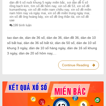
dàn đề 6 số nuôi khung 5 ngày miền bắc
,
soi dàn đề 6 số
rồng bạch kim
,
tìm số đề hôm nay
,
xin số đề 53
,
xin số đề
kumanthong
,
xin số đề miền nam chiều nay
,
xin số đề miền
nam hôm nay và ngày mai
,
xin số đề miền trung ngày mai
,
xin số đề ông hoàng bảy
,
xin số đề ông thần tài
,
xin số đề
uae
199 bình luận
ở
nhận
xs
dàn
tao dan de, dàn de 36 số, dàn de 36, dàn đề 36, dàn de 10
đề
số bất bại, dàn de 36 số bất tử, dàn de 50 số, dàn de 10 số
6
con
khung 3 ngày, dàn de 10 số hàng ngày, dàn de 16 số khung
miền
3 ngày, dàn de 20 số hôm nay,…
bắc
víp
Continue Reading
nhận
xs
dàn
đề
6
con
miền
bắc