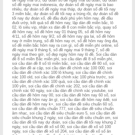
đề ngày mai 8/3
,
dự đoán số đề ngày mai du doan
,
dự đoán
số đề ngày mai indonesia
,
dự đoán số đề ngày mai là bao
nhiêu
,
dự đoán số đề ngày mai tháp
,
dự đoán số đề tối nay
3 miền bắc
,
dự đoán số đề tối nay a trúng rồi
,
dự đoán số đề
tối nay dự đoán xổ
,
đề đầu đuôi phú yên hôm nay
,
đề đầu
đuôi ướp
,
kết quả số đề hôm nay
,
lập dàn đề miền bắc
,
lô
02
,
lô siêu vip
,
nhận xs dàn đề 8 con miền bắc víp
,
quay số
đề hôm nay
,
số đề hôm nay 01 tháng 05
,
số đề hôm nay
4/11
,
số đề hôm nay 9/2
,
số đề hôm nay gia lai
,
số đề hôm
nay ở miền trung
,
số đề hôm nay ơi
,
số đề hôm nay ông địa
,
số đề miền bắc hôm nay ra con gì
,
số đề miễn phí online
,
số
đề ngày mai 9 tháng 6
,
số đề ngày mai 9 tháng 7
,
số đề
ngày mai theo giờ
,
số đẹp ngày hôm nay lô đề
,
Soi cầu dàn
đề 8 số miền Bắc miễn phí
,
soi cầu dàn đề 8 số miễn phí
,
soi cầu dàn đề 8 số tô miền bắc
,
soi cầu dàn đề 80 số
,
soi
cầu dàn đề ai cập
,
soi cầu dàn đề chính xác 100 000
,
soi
cầu dàn đề chính xác 100 lô khung
,
soi cầu dàn đề chính
xác 100 old
,
soi cầu dàn đề chính xác 100 phía trước
,
soi
cầu dàn đề chính xác 100 quả
,
soi cầu dàn đề chính xác
100 yên
,
soi cầu dàn đề chính xác 202
,
soi cầu dàn đề
chính xác 60 ngày
,
soi cầu dàn đề chính xác youtube
,
soi
cầu dàn đề hôm nay 00
,
soi cầu dàn đề hôm nay 60 số
,
soi
cầu dàn đề hôm nay ăn gì
,
soi cầu dàn đề hôm nay êđê
,
soi
cầu dàn đề hôm nay k+
,
soi cầu dàn đề siêu chuẩn 60 số
,
soi cầu dàn đề siêu chuẩn 777
,
soi cầu dàn đề siêu chuẩn
âm nhạc
,
soi cầu dàn đề siêu chuẩn euro 5
,
soi cầu dàn đề
siêu chuẩn khung 2 ngày
,
soi cầu dàn đề siêu chuẩn om
,
soi
cầu dàn đề tối nay dự đoán
,
soi cầu dàn đề tối nay khung 2
ngày
,
soi cầu dàn đề xổ số 00
,
soi cầu dàn đề xổ số 100
ngày
,
soi cầu dàn đề xổ số 204
,
soi cầu dàn đề xổ số ăn