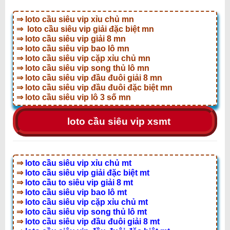
⇒
loto cầu siêu vip xỉu chủ mn
⇒
loto cầu siêu vip giải đặc biệt mn
⇒
loto cầu siêu vip giải 8 mn
⇒
loto cầu siêu vip bao lô mn
⇒
loto cầu siêu vip cặp xỉu chủ mn
⇒
loto cầu siêu vip song thủ lô mn
⇒
loto cầu siêu vip đầu đuôi giải 8 mn
⇒
loto cầu siêu vip đầu đuôi đặc biệt mn
⇒
loto cầu siêu vip lô 3 số mn
loto cầu siêu vip xsmt
⇒
loto cầu siêu vip xỉu chủ mt
⇒
loto cầu siêu vip giải đặc biệt mt
⇒
loto cầu to siêu vip giải 8 mt
⇒
loto cầu siêu vip bao lô mt
⇒
loto cầu siêu vip cặp xỉu chủ mt
⇒
loto cầu siêu vip song thủ lô mt
⇒
loto cầu siêu vip đầu đuôi giải 8 mt