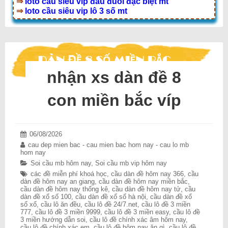
⇒
loto cầu siêu vip đầu đuôi đặc biệt mt
⇒
loto cầu siêu vip lô 3 số mt
nhận xs dàn đề 8
con miền bắc víp
Posted
06/08/2026
06/08/2026
on:
Author:
cau dep mien bac - cau mien bac hom nay - cau lo mb
hom nay
Categories:
Soi cầu mb hôm nay
,
Soi cầu mb vip hôm nay
Tags:
các đề miễn phí khoá học
,
cầu dàn đề hôm nay 366
,
cầu
dàn đề hôm nay an giang
,
cầu dàn đề hôm nay miền bắc
,
cầu dàn đề hôm nay thống kê
,
cầu dàn đề hôm nay tử
,
cầu
dàn đề xổ số 100
,
cầu dàn đề xổ số hà nội
,
cầu dàn đề xổ
số xổ
,
cầu lô ăn đều
,
cầu lô đề 24/7.net
,
cầu lô đề 3 miền
777
,
cầu lô đề 3 miền 9999
,
cầu lô đề 3 miền easy
,
cầu lô đề
3 miền hướng dẫn soi
,
cầu lô đề chính xác âm hôm nay
,
cầu lô đề chính xác em
,
cầu lô đề hôm nay ăn gì
,
cầu lô đề