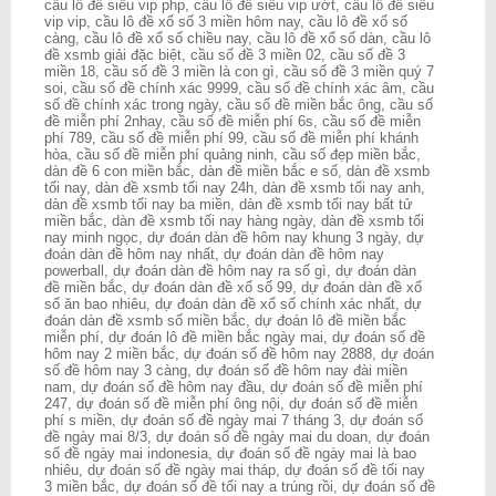
cầu lô đề siêu vip php
,
cầu lô đề siêu vip ướt
,
cầu lô đề siêu
vip vip
,
cầu lô đề xổ số 3 miền hôm nay
,
cầu lô đề xổ số
càng
,
cầu lô đề xổ số chiều nay
,
cầu lô đề xổ số dàn
,
cầu lô
đề xsmb giải đặc biệt
,
cầu số đề 3 miền 02
,
cầu số đề 3
miền 18
,
cầu số đề 3 miền là con gì
,
cầu số đề 3 miền quý 7
soi
,
cầu số đề chính xác 9999
,
cầu số đề chính xác âm
,
cầu
số đề chính xác trong ngày
,
cầu số đề miền bắc ông
,
cầu số
đề miễn phí 2nhay
,
cầu số đề miễn phí 6s
,
cầu số đề miễn
phí 789
,
cầu số đề miễn phí 99
,
cầu số đề miễn phí khánh
hòa
,
cầu số đề miễn phí quảng ninh
,
cầu số đẹp miền bắc
,
dàn đề 6 con miền bắc
,
dàn đề miền bắc e số
,
dàn đề xsmb
tối nay
,
dàn đề xsmb tối nay 24h
,
dàn đề xsmb tối nay anh
,
dàn đề xsmb tối nay ba miền
,
dàn đề xsmb tối nay bất tử
miền bắc
,
dàn đề xsmb tối nay hàng ngày
,
dàn đề xsmb tối
nay minh ngọc
,
dự đoán dàn đề hôm nay khung 3 ngày
,
dự
đoán dàn đề hôm nay nhất
,
dự đoán dàn đề hôm nay
powerball
,
dự đoán dàn đề hôm nay ra số gì
,
dự đoán dàn
đề miền bắc
,
dự đoán dàn đề xổ số 99
,
dự đoán dàn đề xổ
số ăn bao nhiêu
,
dự đoán dàn đề xổ số chính xác nhất
,
dự
đoán dàn đề xsmb số miền bắc
,
dự đoán lô đề miền bắc
miễn phí
,
dự đoán lô đề miền bắc ngày mai
,
dự đoán số đề
hôm nay 2 miền bắc
,
dự đoán số đề hôm nay 2888
,
dự đoán
số đề hôm nay 3 càng
,
dự đoán số đề hôm nay đài miền
nam
,
dự đoán số đề hôm nay đầu
,
dự đoán số đề miễn phí
247
,
dự đoán số đề miễn phí ông nội
,
dự đoán số đề miễn
phí s miền
,
dự đoán số đề ngày mai 7 tháng 3
,
dự đoán số
đề ngày mai 8/3
,
dự đoán số đề ngày mai du doan
,
dự đoán
số đề ngày mai indonesia
,
dự đoán số đề ngày mai là bao
nhiêu
,
dự đoán số đề ngày mai tháp
,
dự đoán số đề tối nay
3 miền bắc
,
dự đoán số đề tối nay a trúng rồi
,
dự đoán số đề