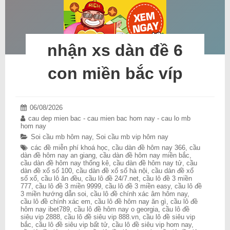
víp
nhận xs dàn đề 6
con miền bắc víp
Posted
06/08/2026
06/08/2026
on:
Author:
cau dep mien bac - cau mien bac hom nay - cau lo mb
hom nay
Categories:
Soi cầu mb hôm nay
,
Soi cầu mb vip hôm nay
Tags:
các đề miễn phí khoá học
,
cầu dàn đề hôm nay 366
,
cầu
dàn đề hôm nay an giang
,
cầu dàn đề hôm nay miền bắc
,
cầu dàn đề hôm nay thống kê
,
cầu dàn đề hôm nay tử
,
cầu
dàn đề xổ số 100
,
cầu dàn đề xổ số hà nội
,
cầu dàn đề xổ
số xổ
,
cầu lô ăn đều
,
cầu lô đề 24/7.net
,
cầu lô đề 3 miền
777
,
cầu lô đề 3 miền 9999
,
cầu lô đề 3 miền easy
,
cầu lô đề
3 miền hướng dẫn soi
,
cầu lô đề chính xác âm hôm nay
,
cầu lô đề chính xác em
,
cầu lô đề hôm nay ăn gì
,
cầu lô đề
hôm nay ibet789
,
cầu lô đề hôm nay o georgia
,
cầu lô đề
siêu vip 2888
,
cầu lô đề siêu vip 888.vn
,
cầu lô đề siêu vip
bắc
,
cầu lô đề siêu vip bất tử
,
cầu lô đề siêu vip hom nay
,