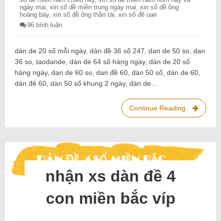
ngày mai
,
xin số đề miền trung ngày mai
,
xin số đề ông
hoàng bảy
,
xin số đề ông thần tài
,
xin số đề uae
96 bình luận
ở
nhận
xs
dàn
dàn de 20 số mỗi ngày, dàn đề 36 số 247, dan de 50 so, dan
đề
36 so, taodande, dàn de 64 số hàng ngày, dàn de 20 số
10
con
hàng ngày, dan de 60 so, dan đề 60, dàn 50 số, dàn de 60,
miền
dàn đê 60, dàn 50 số khung 2 ngày, dàn de…
bắc
víp
Continue Reading
nhận
xs
dàn
đề
10
con
nhận xs dàn đề 4
miền
bắc
con miền bắc víp
víp