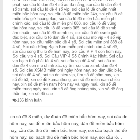
phát
,
soi cầu lô dàn đề 4 số xs đà nẵng
,
soi cầu lô dàn đề 4
số xsmb
,
soi cầu lô đề 4 số vip
,
soi cầu lô đề chuẩn nhất
miền bắc hôm nay
,
soi cầu lô đề miền bắc 24h
,
soi cầu lô đề
miền bắc giờ hoàng đạo
,
soi cầu lô đề miền bắc miễn phí
chính xác
,
soi cầu lô đề miễn phí 888
,
soi cầu lô đề vũng
tàu hôm nay
,
soi cầu lô đề xsmb 365
,
soi cầu lô đề xsmb
âm chuẩn
,
soi cầu lô đề xsmb es
,
soi cầu lô đề xsmb giải
đặc biệt
,
soi cầu lô tô dàn đề 4 số
,
soi cau mb vip - 4 số vip
hôm nay
,
soi cầu miền bắc đề 4 số
,
Soi cầu miễn phí 888 đề
4 số
,
Soi cầu Rồng Bạch Kim miễn phí chính xác 4 số đề
,
soi cầu sông thủ lô đề hôm nay
,
Soi cầu VIP 4 con hôm nay
,
Soi cầu vip 4 số
,
Soi Cầu VIP 4 Số Chính Xác Nhất
,
Soi cầu
vip bạch thủ phát tài 4 số
,
soi cầu vip đề 4 số
,
soi cầu xs
dàn đề 4 con mb chính xác uy tín
,
soi cau xsmb dàn đề 4
số
,
Soi cầu XSMB miễn phí ngày hôm nay
,
soi dàn đặc biệt
,
soi dàn đề 4 số
,
soi so de sieu vip
,
tìm số đề hôm nay
,
xin
số đề 53
,
xin số đề kumanthong
,
xin số đề miền nam chiều
nay
,
xin số đề miền nam hôm nay và ngày mai
,
xin số đề
miền trung ngày mai
,
xin số đề ông hoàng bảy
,
xin số đề ông
thần tài
,
xin số đề uae
136 bình luận
ở
nhận
xs
dàn
xin số đề 3 miền, dự đoán đề miền bắc hôm nay, soi cầu de
đề
hôm nay, soi đề miền bắc hôm nay, dàn đề miền bắc hôm
4
con
nay, cầu độc thủ đề miền bắc hôm nay, soi cầu bạch thủ đề
miền
hôm nay, soi bạch thủ đề miền bắc hôm nay, soi cầu lô…
bắc