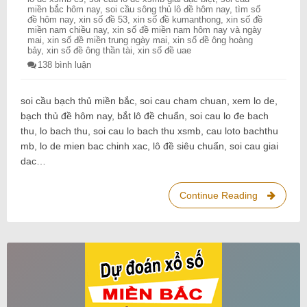
miền bắc hôm nay
,
soi cầu sông thủ lô đề hôm nay
,
tìm số
đề hôm nay
,
xin số đề 53
,
xin số đề kumanthong
,
xin số đề
miền nam chiều nay
,
xin số đề miền nam hôm nay và ngày
mai
,
xin số đề miền trung ngày mai
,
xin số đề ông hoàng
bảy
,
xin số đề ông thần tài
,
xin số đề uae
138 bình luận
ở
nhận
xs
dàn
soi cầu bạch thủ miền bắc, soi cau cham chuan, xem lo de,
đề
bạch thủ đề hôm nay, bắt lô đề chuẩn, soi cau lo đe bach
đầu
đuôi
thu, lo bach thu, soi cau lo bach thu xsmb, cau loto bachthu
miền
mb, lo de mien bac chinh xac, lô đề siêu chuẩn, soi cau giai
bắc
víp
dac…
Continue Reading
nhận
xs
dàn
đề
đầu
đuôi
miền
bắc