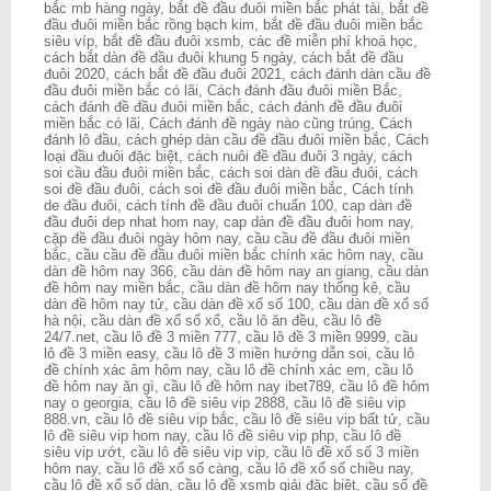
bắc mb hàng ngày
,
bắt đề đầu đuôi miền bắc phát tài
,
bắt đề
đầu đuôi miền bắc rồng bạch kim
,
bắt đề đầu đuôi miền bắc
siêu víp
,
bắt đề đầu đuôi xsmb
,
các đề miễn phí khoá học
,
cách bắt dàn đề đầu đuôi khung 5 ngày
,
cách bắt đề đầu
đuôi 2020
,
cách bắt đề đầu đuôi 2021
,
cách đánh dàn cầu đề
đầu đuôi miền bắc có lãi
,
Cách đánh đầu đuôi miền Bắc
,
cách đánh đề đầu đuôi miền bắc
,
cách đánh đề đầu đuôi
miền bắc có lãi
,
Cách đánh đề ngày nào cũng trúng
,
Cách
đánh lô đầu
,
cách ghép dàn cầu đề đầu đuôi miền bắc
,
Cách
loại đầu đuôi đặc biệt
,
cách nuôi đề đầu đuôi 3 ngày
,
cách
soi cầu đầu đuôi miền bắc
,
cách soi dàn đề đầu đuôi
,
cách
soi đề đầu đuôi
,
cách soi đề đầu đuôi miền bắc
,
Cách tính
de đầu đuôi
,
cách tính đề đầu đuôi chuẩn 100
,
cap dàn đề
đầu đuôi dep nhat hom nay
,
cap dàn đề đầu đuôi hom nay
,
cặp đề đầu đuôi ngày hôm nay
,
cầu cầu đề đầu đuôi miền
bắc
,
cầu cầu đề đầu đuôi miền bắc chính xác hôm nay
,
cầu
dàn đề hôm nay 366
,
cầu dàn đề hôm nay an giang
,
cầu dàn
đề hôm nay miền bắc
,
cầu dàn đề hôm nay thống kê
,
cầu
dàn đề hôm nay tử
,
cầu dàn đề xổ số 100
,
cầu dàn đề xổ số
hà nội
,
cầu dàn đề xổ số xổ
,
cầu lô ăn đều
,
cầu lô đề
24/7.net
,
cầu lô đề 3 miền 777
,
cầu lô đề 3 miền 9999
,
cầu
lô đề 3 miền easy
,
cầu lô đề 3 miền hướng dẫn soi
,
cầu lô
đề chính xác âm hôm nay
,
cầu lô đề chính xác em
,
cầu lô
đề hôm nay ăn gì
,
cầu lô đề hôm nay ibet789
,
cầu lô đề hôm
nay o georgia
,
cầu lô đề siêu vip 2888
,
cầu lô đề siêu vip
888.vn
,
cầu lô đề siêu vip bắc
,
cầu lô đề siêu vip bất tử
,
cầu
lô đề siêu vip hom nay
,
cầu lô đề siêu vip php
,
cầu lô đề
siêu vip ướt
,
cầu lô đề siêu vip vip
,
cầu lô đề xổ số 3 miền
hôm nay
,
cầu lô đề xổ số càng
,
cầu lô đề xổ số chiều nay
,
cầu lô đề xổ số dàn
,
cầu lô đề xsmb giải đặc biệt
,
cầu số đề