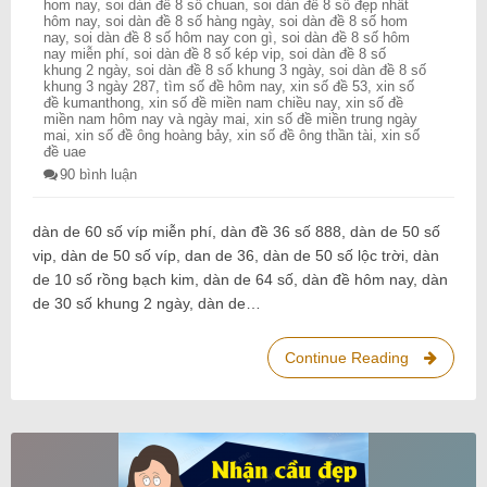
hom nay
,
soi dàn đề 8 số chuan
,
soi dàn đề 8 số đẹp nhất
hôm nay
,
soi dàn đề 8 số hàng ngày
,
soi dàn đề 8 số hom
nay
,
soi dàn đề 8 số hôm nay con gì
,
soi dàn đề 8 số hôm
nay miễn phí
,
soi dàn đề 8 số kép vip
,
soi dàn đề 8 số
khung 2 ngày
,
soi dàn đề 8 số khung 3 ngày
,
soi dàn đề 8 số
khung 3 ngày 287
,
tìm số đề hôm nay
,
xin số đề 53
,
xin số
đề kumanthong
,
xin số đề miền nam chiều nay
,
xin số đề
miền nam hôm nay và ngày mai
,
xin số đề miền trung ngày
mai
,
xin số đề ông hoàng bảy
,
xin số đề ông thần tài
,
xin số
đề uae
90 bình luận
ở
nhận
xs
dàn
dàn de 60 số víp miễn phí, dàn đề 36 số 888, dàn de 50 số
đề
vip, dàn de 50 số víp, dan de 36, dàn de 50 số lộc trời, dàn
8
con
de 10 số rồng bạch kim, dàn de 64 số, dàn đề hôm nay, dàn
miền
de 30 số khung 2 ngày, dàn de…
bắc
víp
Continue Reading
nhận
xs
dàn
đề
8
con