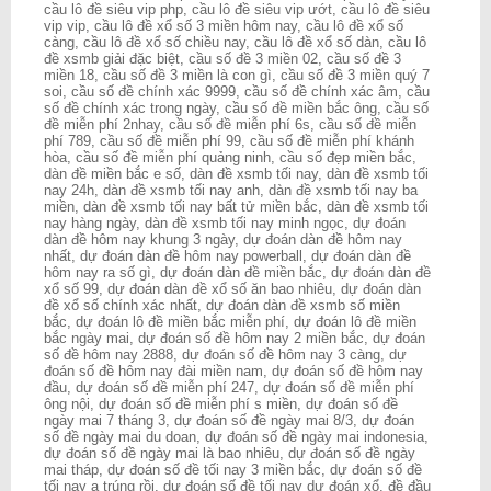
cầu lô đề siêu vip php
,
cầu lô đề siêu vip ướt
,
cầu lô đề siêu
vip vip
,
cầu lô đề xổ số 3 miền hôm nay
,
cầu lô đề xổ số
càng
,
cầu lô đề xổ số chiều nay
,
cầu lô đề xổ số dàn
,
cầu lô
đề xsmb giải đặc biệt
,
cầu số đề 3 miền 02
,
cầu số đề 3
miền 18
,
cầu số đề 3 miền là con gì
,
cầu số đề 3 miền quý 7
soi
,
cầu số đề chính xác 9999
,
cầu số đề chính xác âm
,
cầu
số đề chính xác trong ngày
,
cầu số đề miền bắc ông
,
cầu số
đề miễn phí 2nhay
,
cầu số đề miễn phí 6s
,
cầu số đề miễn
phí 789
,
cầu số đề miễn phí 99
,
cầu số đề miễn phí khánh
hòa
,
cầu số đề miễn phí quảng ninh
,
cầu số đẹp miền bắc
,
dàn đề miền bắc e số
,
dàn đề xsmb tối nay
,
dàn đề xsmb tối
nay 24h
,
dàn đề xsmb tối nay anh
,
dàn đề xsmb tối nay ba
miền
,
dàn đề xsmb tối nay bất tử miền bắc
,
dàn đề xsmb tối
nay hàng ngày
,
dàn đề xsmb tối nay minh ngọc
,
dự đoán
dàn đề hôm nay khung 3 ngày
,
dự đoán dàn đề hôm nay
nhất
,
dự đoán dàn đề hôm nay powerball
,
dự đoán dàn đề
hôm nay ra số gì
,
dự đoán dàn đề miền bắc
,
dự đoán dàn đề
xổ số 99
,
dự đoán dàn đề xổ số ăn bao nhiêu
,
dự đoán dàn
đề xổ số chính xác nhất
,
dự đoán dàn đề xsmb số miền
bắc
,
dự đoán lô đề miền bắc miễn phí
,
dự đoán lô đề miền
bắc ngày mai
,
dự đoán số đề hôm nay 2 miền bắc
,
dự đoán
số đề hôm nay 2888
,
dự đoán số đề hôm nay 3 càng
,
dự
đoán số đề hôm nay đài miền nam
,
dự đoán số đề hôm nay
đầu
,
dự đoán số đề miễn phí 247
,
dự đoán số đề miễn phí
ông nội
,
dự đoán số đề miễn phí s miền
,
dự đoán số đề
ngày mai 7 tháng 3
,
dự đoán số đề ngày mai 8/3
,
dự đoán
số đề ngày mai du doan
,
dự đoán số đề ngày mai indonesia
,
dự đoán số đề ngày mai là bao nhiêu
,
dự đoán số đề ngày
mai tháp
,
dự đoán số đề tối nay 3 miền bắc
,
dự đoán số đề
tối nay a trúng rồi
,
dự đoán số đề tối nay dự đoán xổ
,
đề đầu