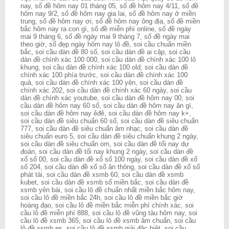
nay
,
số đề hôm nay 01 tháng 05
,
số đề hôm nay 4/11
,
số đề
hôm nay 9/2
,
số đề hôm nay gia lai
,
số đề hôm nay ở miền
trung
,
số đề hôm nay ơi
,
số đề hôm nay ông địa
,
số đề miền
bắc hôm nay ra con gì
,
số đề miễn phí online
,
số đề ngày
mai 9 tháng 6
,
số đề ngày mai 9 tháng 7
,
số đề ngày mai
theo giờ
,
số đẹp ngày hôm nay lô đề
,
soi cầu chuẩn miền
bắc
,
soi cầu dàn đề 80 số
,
soi cầu dàn đề ai cập
,
soi cầu
dàn đề chính xác 100 000
,
soi cầu dàn đề chính xác 100 lô
khung
,
soi cầu dàn đề chính xác 100 old
,
soi cầu dàn đề
chính xác 100 phía trước
,
soi cầu dàn đề chính xác 100
quả
,
soi cầu dàn đề chính xác 100 yên
,
soi cầu dàn đề
chính xác 202
,
soi cầu dàn đề chính xác 60 ngày
,
soi cầu
dàn đề chính xác youtube
,
soi cầu dàn đề hôm nay 00
,
soi
cầu dàn đề hôm nay 60 số
,
soi cầu dàn đề hôm nay ăn gì
,
soi cầu dàn đề hôm nay êđê
,
soi cầu dàn đề hôm nay k+
,
soi cầu dàn đề siêu chuẩn 60 số
,
soi cầu dàn đề siêu chuẩn
777
,
soi cầu dàn đề siêu chuẩn âm nhạc
,
soi cầu dàn đề
siêu chuẩn euro 5
,
soi cầu dàn đề siêu chuẩn khung 2 ngày
,
soi cầu dàn đề siêu chuẩn om
,
soi cầu dàn đề tối nay dự
đoán
,
soi cầu dàn đề tối nay khung 2 ngày
,
soi cầu dàn đề
xổ số 00
,
soi cầu dàn đề xổ số 100 ngày
,
soi cầu dàn đề xổ
số 204
,
soi cầu dàn đề xổ số ăn thông
,
soi cầu dàn đề xổ số
phát tài
,
soi cầu dàn đề xsmb 60
,
soi cầu dàn đề xsmb
kubet
,
soi cầu dàn đề xsmb số miền bắc
,
soi cầu dàn đề
xsmb yên bái
,
soi cầu lô đề chuẩn nhất miền bắc hôm nay
,
soi cầu lô đề miền bắc 24h
,
soi cầu lô đề miền bắc giờ
hoàng đạo
,
soi cầu lô đề miền bắc miễn phí chính xác
,
soi
cầu lô đề miễn phí 888
,
soi cầu lô đề vũng tàu hôm nay
,
soi
cầu lô đề xsmb 365
,
soi cầu lô đề xsmb âm chuẩn
,
soi cầu
lô đề xsmb es
,
soi cầu lô đề xsmb giải đặc biệt
,
soi cầu