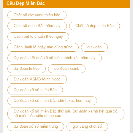
Cầu Đẹp Miền Bắc
Chốt số giờ vàng miền bắc
Chốt số miền Bắc hôm nay
Chốt số đẹp miền Bắc
Cách bắt lô chuẩn theo ngày
Cách đánh lô ngày nào cũng trúng
dự đoán
Dự đoán kết quả xổ số siêu chính xác hôm nay
dự đoán lô kép
dự đoán xsmb
Dự đoán XSMB Minh Ngọc
Dự đoán xổ số miền Bắc
Dự đoán xổ số miền Bắc chính xác hôm nay
Dự đoán xổ số miền Bắc thứ sáu Dự đoán xsmb kết quả xổ
số miền bắc siêu chính xác
dự đoán xổ số miền trung
giờ vàng chốt số