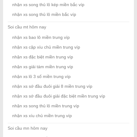
nhận xs song thủ lô kép miền bắc víp
nhận xs song thủ lô miền bắc víp
Soi cầu mt hôm nay
nhận xs bao lô miền trung víp
nhận xs cặp xíu chủ miền trung víp
nhận xs đặc biệt miền trung víp
nhận xs giải tám miền trung víp
nhận xs lô 3 số miền trung víp
nhận xs sớ đầu đuôi giải 8 miền trung víp
nhận xs sớ đầu đuôi giải đặc biệt miền trung víp
nhận xs song thủ lô miền trung víp
nhận xs xíu chủ miền trung víp
Soi cầu mn hôm nay