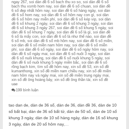
ngay 267
,
soi dàn đề 6 số bach thu xo so
,
soi dàn đề 6 số
bach thu xsmb hom nay
,
soi dàn đề 6 số chuan
,
soi dàn đề
6 số đẹp nhất hôm nay
,
soi dàn đề 6 số hàng ngày
,
soi dàn
đề 6 số hom nay
,
soi dàn đề 6 số hôm nay con gì
,
soi dàn
đề 6 số hôm nay miễn phí
,
soi dàn đề 6 số kép vip
,
soi dàn
đề 6 số khung 2 ngày
,
soi dàn đề 6 số khung 3 ngày
,
soi dàn
đề 6 số khung 3 ngày 267
,
soi dàn đề 6 số khung 5 ngày
,
soi
dàn đề 6 số khung 7 ngày
,
soi dàn đề 6 số là gì
,
soi dàn đề
6 số là mấy con
,
soi dàn đề 6 số là như thế nào
,
soi dàn đề
6 số mb
,
soi dàn đề 6 số mb hôm nay
,
soi dàn đề 6 số miền
,
soi dàn đề 6 số miền nam hôm nay
,
soi dàn đề 6 số miễn
phí
,
soi dàn đề 6 số ngày
,
soi dàn đề 6 số ngày hôm nay
,
soi
dàn đề 6 số ngày mai
,
soi dàn đề 6 số nuôi 3 ngày
,
soi dàn
đề 6 số nuôi khung
,
soi dàn đề 6 số nuôi khung 5 ngày
,
soi
dàn đề 6 số nuôi khung 5 ngày miền bắc
,
soi dàn đề 6 số
rồng bạch kim
,
tìm số đề hôm nay
,
xin số đề 53
,
xin số đề
kumanthong
,
xin số đề miền nam chiều nay
,
xin số đề miền
nam hôm nay và ngày mai
,
xin số đề miền trung ngày mai
,
xin số đề ông hoàng bảy
,
xin số đề ông thần tài
,
xin số đề
uae
199 bình luận
ở
nhận
xs
dàn
tao dan de, dàn de 36 số, dàn de 36, dàn đề 36, dàn de 10
đề
số bất bại, dàn de 36 số bất tử, dàn de 50 số, dàn de 10 số
6
con
khung 3 ngày, dàn de 10 số hàng ngày, dàn de 16 số khung
miền
3 ngày, dàn de 20 số hôm nay,…
bắc
víp