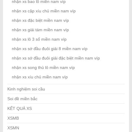
nhận xs bao lô miền nam víp
nhận xs cặp xíu chủ miền nam víp
nhận xs đặc biệt miền nam víp
nhận xs giải tám miền nam víp
nhận xs lô 3 số miền nam víp
nhận xs sớ đầu đuôi giải 8 miền nam víp
nhận xs sớ đầu đuôi giải đặc biệt miền nam víp
nhận xs song thủ lô miền nam víp
nhận xs xíu chủ miền nam víp
Kinh nghiệm soi cầu
Soi đề miền bắc
KẾT QUẢ XS
XSMB
XSMN