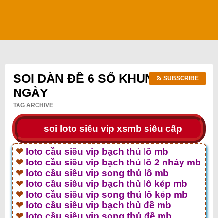
SOI DÀN ĐỀ 6 SỐ KHUNG 2
SUBSCRIBE
NGÀY
TAG ARCHIVE
soi loto siêu vip xsmb siêu cấp
❤
loto cầu siêu vip bạch thủ lô mb
❤
loto cầu siêu vip bạch thủ lô 2 nháy mb
❤
loto cầu siêu vip song thủ lô mb
❤
loto cầu siêu vip bạch thủ lô kép mb
❤
loto cầu siêu vip song thủ lô kép mb
❤
loto cầu siêu vip bạch thủ đề mb
❤
loto cầu siêu vip song thủ đề mb