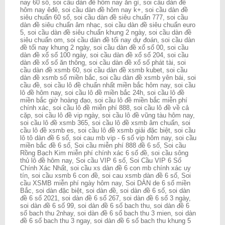
nay 60 số
,
soi cầu dàn đề hôm nay ăn gì
,
soi cầu dàn đề
hôm nay êđê
,
soi cầu dàn đề hôm nay k+
,
soi cầu dàn đề
siêu chuẩn 60 số
,
soi cầu dàn đề siêu chuẩn 777
,
soi cầu
dàn đề siêu chuẩn âm nhạc
,
soi cầu dàn đề siêu chuẩn euro
5
,
soi cầu dàn đề siêu chuẩn khung 2 ngày
,
soi cầu dàn đề
siêu chuẩn om
,
soi cầu dàn đề tối nay dự đoán
,
soi cầu dàn
đề tối nay khung 2 ngày
,
soi cầu dàn đề xổ số 00
,
soi cầu
dàn đề xổ số 100 ngày
,
soi cầu dàn đề xổ số 204
,
soi cầu
dàn đề xổ số ăn thông
,
soi cầu dàn đề xổ số phát tài
,
soi
cầu dàn đề xsmb 60
,
soi cầu dàn đề xsmb kubet
,
soi cầu
dàn đề xsmb số miền bắc
,
soi cầu dàn đề xsmb yên bái
,
soi
cầu đề
,
soi cầu lô đề chuẩn nhất miền bắc hôm nay
,
soi cầu
lô đề hôm nay
,
soi cầu lô đề miền bắc 24h
,
soi cầu lô đề
miền bắc giờ hoàng đạo
,
soi cầu lô đề miền bắc miễn phí
chính xác
,
soi cầu lô đề miễn phí 888
,
soi cầu lô đề về cả
cặp
,
soi cầu lô đề vip ngày
,
soi cầu lô đề vũng tàu hôm nay
,
soi cầu lô đề xsmb 365
,
soi cầu lô đề xsmb âm chuẩn
,
soi
cầu lô đề xsmb es
,
soi cầu lô đề xsmb giải đặc biệt
,
soi cầu
lô tô dàn đề 6 số
,
soi cau mb vip - 6 số vip hôm nay
,
soi cầu
miền bắc đề 6 số
,
Soi cầu miễn phí 888 đề 6 số
,
Soi cầu
Rồng Bạch Kim miễn phí chính xác 6 số đề
,
soi cầu sông
thủ lô đề hôm nay
,
Soi cầu VIP 6 số
,
Soi Cầu VIP 6 Số
Chính Xác Nhất
,
soi cầu xs dàn đề 6 con mb chính xác uy
tín
,
soi cầu xsmb 6 con đề
,
soi cau xsmb dàn đề 6 số
,
Soi
cầu XSMB miễn phí ngày hôm nay
,
Soi DÀN de 6 số miền
Bắc
,
soi dàn đặc biệt
,
soi dàn đề
,
soi dàn đề 6 số
,
soi dàn
đề 6 số 2021
,
soi dàn đề 6 số 267
,
soi dàn đề 6 số 3 ngày
,
soi dàn đề 6 số 99
,
soi dàn đề 6 số bach thu
,
soi dàn đề 6
số bach thu 2nhay
,
soi dàn đề 6 số bach thu 3 mien
,
soi dàn
đề 6 số bach thu 3 ngay
,
soi dàn đề 6 số bach thu khung 5