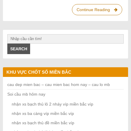
Continue Reading
nhận
xs
dàn
đề
6
con
miền
SEARCH
bắc
víp
KHU VỰC CHỐT SỐ MIỀN BẮC
cau dep mien bac – cau mien bac hom nay – cau lo mb
Soi cầu mb hôm nay
nhận xs bạch thủ lô 2 nháy víp miền bắc víp
nhận xs ba càng víp miền bắc víp
nhận xs bạch thủ đề miền bắc víp