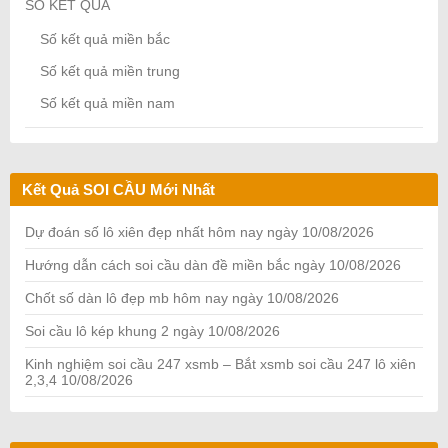
SỐ KẾT QUẢ
Số kết quả miền bắc
Số kết quả miền trung
Số kết quả miền nam
Kết Quả SOI CẦU Mới Nhất
Dự đoán số lô xiên đẹp nhất hôm nay ngày 10/08/2026
Hướng dẫn cách soi cầu dàn đề miền bắc ngày 10/08/2026
Chốt số dàn lô đẹp mb hôm nay ngày 10/08/2026
Soi cầu lô kép khung 2 ngày 10/08/2026
Kinh nghiệm soi cầu 247 xsmb – Bắt xsmb soi cầu 247 lô xiên
2,3,4 10/08/2026