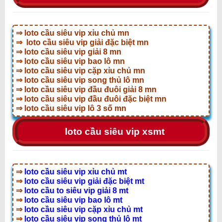
⇒
loto cầu siêu vip xỉu chủ mn
⇒
loto cầu siêu vip giải đặc biệt mn
⇒
loto cầu siêu vip giải 8 mn
⇒
loto cầu siêu vip bao lô mn
⇒
loto cầu siêu vip cặp xỉu chủ mn
⇒
loto cầu siêu vip song thủ lô mn
⇒
loto cầu siêu vip đầu đuôi giải 8 mn
⇒
loto cầu siêu vip đầu đuôi đặc biệt mn
⇒
loto cầu siêu vip lô 3 số mn
loto cầu siêu vip xsmt
⇒
loto cầu siêu vip xỉu chủ mt
⇒
loto cầu siêu vip giải đặc biệt mt
⇒
loto cầu to siêu vip giải 8 mt
⇒
loto cầu siêu vip bao lô mt
⇒
loto cầu siêu vip cặp xỉu chủ mt
⇒
loto cầu siêu vip song thủ lô mt