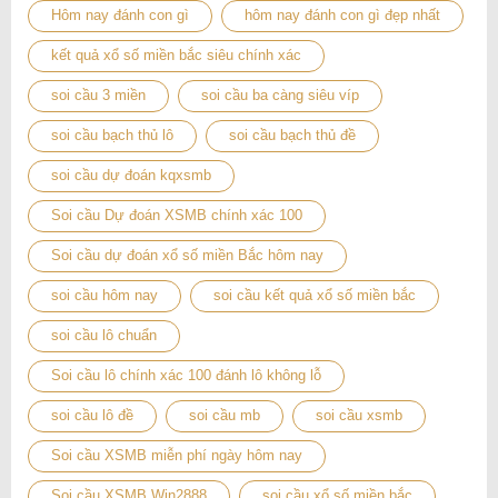
Hôm nay đánh con gì
hôm nay đánh con gì đẹp nhất
kết quả xổ số miền bắc siêu chính xác
soi cầu 3 miền
soi cầu ba càng siêu víp
soi cầu bạch thủ lô
soi cầu bạch thủ đề
soi cầu dự đoán kqxsmb
Soi cầu Dự đoán XSMB chính xác 100
Soi cầu dự đoán xổ số miền Bắc hôm nay
soi cầu hôm nay
soi cầu kết quả xổ số miền bắc
soi cầu lô chuẩn
Soi cầu lô chính xác 100 đánh lô không lỗ
soi cầu lô đề
soi cầu mb
soi cầu xsmb
Soi cầu XSMB miễn phí ngày hôm nay
Soi cầu XSMB Win2888
soi cầu xổ số miền bắc