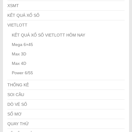
XSMT
KẾT QUẢ XỔ SỐ
VIETLOTT
KẾT QUẢ XỔ SỐ VIETLOTT HÔM NAY
Mega 6×45
Max 3D
Max 4D
Power 6/55
THỐNG KÊ
SOI CẦU
DÒ VÉ SỐ
SỔ MƠ
QUAY THỬ