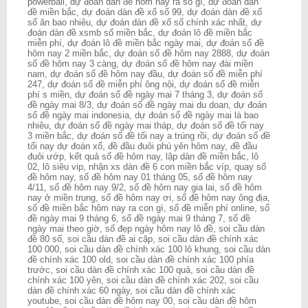
powerball
,
dự đoán dàn đề hôm nay ra số gì
,
dự đoán dàn
đề miền bắc
,
dự đoán dàn đề xổ số 99
,
dự đoán dàn đề xổ
số ăn bao nhiêu
,
dự đoán dàn đề xổ số chính xác nhất
,
dự
đoán dàn đề xsmb số miền bắc
,
dự đoán lô đề miền bắc
miễn phí
,
dự đoán lô đề miền bắc ngày mai
,
dự đoán số đề
hôm nay 2 miền bắc
,
dự đoán số đề hôm nay 2888
,
dự đoán
số đề hôm nay 3 càng
,
dự đoán số đề hôm nay đài miền
nam
,
dự đoán số đề hôm nay đầu
,
dự đoán số đề miễn phí
247
,
dự đoán số đề miễn phí ông nội
,
dự đoán số đề miễn
phí s miền
,
dự đoán số đề ngày mai 7 tháng 3
,
dự đoán số
đề ngày mai 8/3
,
dự đoán số đề ngày mai du doan
,
dự đoán
số đề ngày mai indonesia
,
dự đoán số đề ngày mai là bao
nhiêu
,
dự đoán số đề ngày mai tháp
,
dự đoán số đề tối nay
3 miền bắc
,
dự đoán số đề tối nay a trúng rồi
,
dự đoán số đề
tối nay dự đoán xổ
,
đề đầu đuôi phú yên hôm nay
,
đề đầu
đuôi ướp
,
kết quả số đề hôm nay
,
lập dàn đề miền bắc
,
lô
02
,
lô siêu vip
,
nhận xs dàn đề 6 con miền bắc víp
,
quay số
đề hôm nay
,
số đề hôm nay 01 tháng 05
,
số đề hôm nay
4/11
,
số đề hôm nay 9/2
,
số đề hôm nay gia lai
,
số đề hôm
nay ở miền trung
,
số đề hôm nay ơi
,
số đề hôm nay ông địa
,
số đề miền bắc hôm nay ra con gì
,
số đề miễn phí online
,
số
đề ngày mai 9 tháng 6
,
số đề ngày mai 9 tháng 7
,
số đề
ngày mai theo giờ
,
số đẹp ngày hôm nay lô đề
,
soi cầu dàn
đề 80 số
,
soi cầu dàn đề ai cập
,
soi cầu dàn đề chính xác
100 000
,
soi cầu dàn đề chính xác 100 lô khung
,
soi cầu dàn
đề chính xác 100 old
,
soi cầu dàn đề chính xác 100 phía
trước
,
soi cầu dàn đề chính xác 100 quả
,
soi cầu dàn đề
chính xác 100 yên
,
soi cầu dàn đề chính xác 202
,
soi cầu
dàn đề chính xác 60 ngày
,
soi cầu dàn đề chính xác
youtube
,
soi cầu dàn đề hôm nay 00
,
soi cầu dàn đề hôm