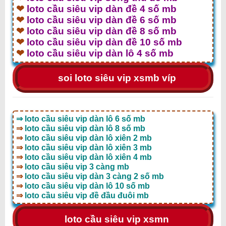
❤
loto cầu siêu vip dàn đề 4 số mb
❤
loto cầu siêu vip dàn đề 6 số mb
❤
loto cầu siêu vip dàn đề 8 số mb
❤
loto cầu siêu vip dàn đề 10 số mb
❤
loto cầu siêu vip dàn lô 4 số mb
soi loto siêu vip xsmb víp
⇒
loto cầu siêu vip dàn lô 6 số mb
⇒
loto cầu siêu vip dàn lô 8 số mb
⇒
loto cầu siêu vip dàn lô xiên 2 mb
⇒
loto cầu siêu vip dàn lô xiên 3 mb
⇒
loto cầu siêu vip dàn lô xiên 4 mb
⇒
loto cầu siêu vip 3 càng mb
⇒
loto cầu siêu vip dàn 3 càng 2 số mb
⇒
loto cầu siêu vip dàn lô 10 số mb
⇒
loto cầu siêu vip đề đầu đuôi mb
loto cầu siêu vip xsmn