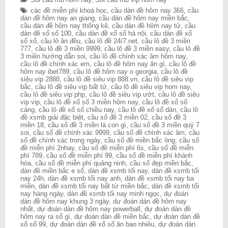
Tags:
các đề miễn phí khoá học
,
cầu dàn đề hôm nay 366
,
cầu
dàn đề hôm nay an giang
,
cầu dàn đề hôm nay miền bắc
,
cầu dàn đề hôm nay thống kê
,
cầu dàn đề hôm nay tử
,
cầu
dàn đề xổ số 100
,
cầu dàn đề xổ số hà nội
,
cầu dàn đề xổ
số xổ
,
cầu lô ăn đều
,
cầu lô đề 24/7.net
,
cầu lô đề 3 miền
777
,
cầu lô đề 3 miền 9999
,
cầu lô đề 3 miền easy
,
cầu lô đề
3 miền hướng dẫn soi
,
cầu lô đề chính xác âm hôm nay
,
cầu lô đề chính xác em
,
cầu lô đề hôm nay ăn gì
,
cầu lô đề
hôm nay ibet789
,
cầu lô đề hôm nay o georgia
,
cầu lô đề
siêu vip 2888
,
cầu lô đề siêu vip 888.vn
,
cầu lô đề siêu vip
bắc
,
cầu lô đề siêu vip bất tử
,
cầu lô đề siêu vip hom nay
,
cầu lô đề siêu vip php
,
cầu lô đề siêu vip ướt
,
cầu lô đề siêu
vip vip
,
cầu lô đề xổ số 3 miền hôm nay
,
cầu lô đề xổ số
càng
,
cầu lô đề xổ số chiều nay
,
cầu lô đề xổ số dàn
,
cầu lô
đề xsmb giải đặc biệt
,
cầu số đề 3 miền 02
,
cầu số đề 3
miền 18
,
cầu số đề 3 miền là con gì
,
cầu số đề 3 miền quý 7
soi
,
cầu số đề chính xác 9999
,
cầu số đề chính xác âm
,
cầu
số đề chính xác trong ngày
,
cầu số đề miền bắc ông
,
cầu số
đề miễn phí 2nhay
,
cầu số đề miễn phí 6s
,
cầu số đề miễn
phí 789
,
cầu số đề miễn phí 99
,
cầu số đề miễn phí khánh
hòa
,
cầu số đề miễn phí quảng ninh
,
cầu số đẹp miền bắc
,
dàn đề miền bắc e số
,
dàn đề xsmb tối nay
,
dàn đề xsmb tối
nay 24h
,
dàn đề xsmb tối nay anh
,
dàn đề xsmb tối nay ba
miền
,
dàn đề xsmb tối nay bất tử miền bắc
,
dàn đề xsmb tối
nay hàng ngày
,
dàn đề xsmb tối nay minh ngọc
,
dự đoán
dàn đề hôm nay khung 3 ngày
,
dự đoán dàn đề hôm nay
nhất
,
dự đoán dàn đề hôm nay powerball
,
dự đoán dàn đề
hôm nay ra số gì
,
dự đoán dàn đề miền bắc
,
dự đoán dàn đề
xổ số 99
,
dự đoán dàn đề xổ số ăn bao nhiêu
,
dự đoán dàn