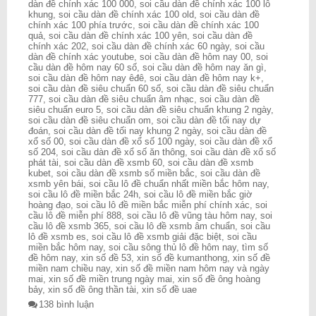
dàn đề chính xác 100 000
,
soi cầu dàn đề chính xác 100 lô
khung
,
soi cầu dàn đề chính xác 100 old
,
soi cầu dàn đề
chính xác 100 phía trước
,
soi cầu dàn đề chính xác 100
quả
,
soi cầu dàn đề chính xác 100 yên
,
soi cầu dàn đề
chính xác 202
,
soi cầu dàn đề chính xác 60 ngày
,
soi cầu
dàn đề chính xác youtube
,
soi cầu dàn đề hôm nay 00
,
soi
cầu dàn đề hôm nay 60 số
,
soi cầu dàn đề hôm nay ăn gì
,
soi cầu dàn đề hôm nay êđê
,
soi cầu dàn đề hôm nay k+
,
soi cầu dàn đề siêu chuẩn 60 số
,
soi cầu dàn đề siêu chuẩn
777
,
soi cầu dàn đề siêu chuẩn âm nhạc
,
soi cầu dàn đề
siêu chuẩn euro 5
,
soi cầu dàn đề siêu chuẩn khung 2 ngày
,
soi cầu dàn đề siêu chuẩn om
,
soi cầu dàn đề tối nay dự
đoán
,
soi cầu dàn đề tối nay khung 2 ngày
,
soi cầu dàn đề
xổ số 00
,
soi cầu dàn đề xổ số 100 ngày
,
soi cầu dàn đề xổ
số 204
,
soi cầu dàn đề xổ số ăn thông
,
soi cầu dàn đề xổ số
phát tài
,
soi cầu dàn đề xsmb 60
,
soi cầu dàn đề xsmb
kubet
,
soi cầu dàn đề xsmb số miền bắc
,
soi cầu dàn đề
xsmb yên bái
,
soi cầu lô đề chuẩn nhất miền bắc hôm nay
,
soi cầu lô đề miền bắc 24h
,
soi cầu lô đề miền bắc giờ
hoàng đạo
,
soi cầu lô đề miền bắc miễn phí chính xác
,
soi
cầu lô đề miễn phí 888
,
soi cầu lô đề vũng tàu hôm nay
,
soi
cầu lô đề xsmb 365
,
soi cầu lô đề xsmb âm chuẩn
,
soi cầu
lô đề xsmb es
,
soi cầu lô đề xsmb giải đặc biệt
,
soi cầu
miền bắc hôm nay
,
soi cầu sông thủ lô đề hôm nay
,
tìm số
đề hôm nay
,
xin số đề 53
,
xin số đề kumanthong
,
xin số đề
miền nam chiều nay
,
xin số đề miền nam hôm nay và ngày
mai
,
xin số đề miền trung ngày mai
,
xin số đề ông hoàng
bảy
,
xin số đề ông thần tài
,
xin số đề uae
138 bình luận
ở
nhận