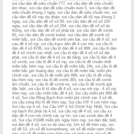
soi cầu dàn đề siêu chuẩn 777
,
soi cầu dàn đề siêu chuẩn
âm nhạc
,
soi cầu dàn đề siêu chuẩn euro 5
,
soi cầu dàn đề
siêu chuẩn khung 2 ngày
,
soi cầu dàn đề siêu chuẩn om
,
soi
cầu dàn đề tối nay dự đoán
,
soi cầu dàn đề tối nay khung 2
ngày
,
soi cầu dàn đề xổ số 00
,
soi cầu dàn đề xổ số 100
ngày
,
soi cầu dàn đề xổ số 204
,
soi cầu dàn đề xổ số ăn
thông
,
soi cầu dàn đề xổ số phát tài
,
soi cầu dàn đề xsmb
60
,
soi cầu dàn đề xsmb kubet
,
soi cầu dàn đề xsmb số
miền bắc
,
soi cầu dàn đề xsmb yên bái
,
soi cầu đề 4 số
,
soi
cau đề 4 số vip
,
soi cầu kqxs dàn đề 4 con mb
,
soi cầu lô
dàn đề 4 số 8785
,
soi cầu lô dàn đề 4 số 888
,
soi cầu lô dàn
đề 4 số chính xác nhất
,
soi cầu lô dàn đề 4 số xổ số đài
phát
,
soi cầu lô dàn đề 4 số xs đà nẵng
,
soi cầu lô dàn đề 4
số xsmb
,
soi cầu lô đề 4 số vip
,
soi cầu lô đề chuẩn nhất
miền bắc hôm nay
,
soi cầu lô đề miền bắc 24h
,
soi cầu lô đề
miền bắc giờ hoàng đạo
,
soi cầu lô đề miền bắc miễn phí
chính xác
,
soi cầu lô đề miễn phí 888
,
soi cầu lô đề vũng
tàu hôm nay
,
soi cầu lô đề xsmb 365
,
soi cầu lô đề xsmb
âm chuẩn
,
soi cầu lô đề xsmb es
,
soi cầu lô đề xsmb giải
đặc biệt
,
soi cầu lô tô dàn đề 4 số
,
soi cau mb vip - 4 số vip
hôm nay
,
soi cầu miền bắc đề 4 số
,
Soi cầu miễn phí 888 đề
4 số
,
Soi cầu Rồng Bạch Kim miễn phí chính xác 4 số đề
,
soi cầu sông thủ lô đề hôm nay
,
Soi cầu VIP 4 con hôm nay
,
Soi cầu vip 4 số
,
Soi Cầu VIP 4 Số Chính Xác Nhất
,
Soi cầu
vip bạch thủ phát tài 4 số
,
soi cầu vip đề 4 số
,
soi cầu xs
dàn đề 4 con mb chính xác uy tín
,
soi cau xsmb dàn đề 4
số
,
Soi cầu XSMB miễn phí ngày hôm nay
,
soi dàn đặc biệt
,
soi dàn đề 4 số
,
soi so de sieu vip
,
tìm số đề hôm nay
,
xin
số đề 53
,
xin số đề kumanthong
,
xin số đề miền nam chiều
nay
,
xin số đề miền nam hôm nay và ngày mai
,
xin số đề