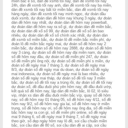
miền bắc e số
,
dàn đề xsmb tối nay
,
dàn đề xsmb tối nay
24h
,
dàn đề xsmb tối nay anh
,
dàn đề xsmb tối nay ba miền
,
dàn đề xsmb tối nay bất tử miền bắc
,
dàn đề xsmb tối nay
hàng ngày
,
dàn đề xsmb tối nay minh ngọc
,
dự doán dầu
duôi xsmb
,
dự đoán dàn đề hôm nay khung 3 ngày
,
dự đoán
dàn đề hôm nay nhất
,
dự đoán dàn đề hôm nay powerball
,
dự đoán dàn đề hôm nay ra số gì
,
dự đoán dàn đề miền bắc
,
dự đoán dàn đề xổ số 99
,
dự đoán dàn đề xổ số ăn bao
nhiêu
,
dự đoán dàn đề xổ số chính xác nhất
,
dự đoán dàn
đề xsmb số miền bắc
,
dự đoán lô đề miền bắc miễn phí
,
dự
đoán lô đề miền bắc ngày mai
,
dự đoán số đề hôm nay 2
miền bắc
,
dự đoán số đề hôm nay 2888
,
dự đoán số đề hôm
nay 3 càng
,
dự đoán số đề hôm nay đài miền nam
,
dự đoán
số đề hôm nay đầu
,
dự đoán số đề miễn phí 247
,
dự đoán
số đề miễn phí ông nội
,
dự đoán số đề miễn phí s miền
,
dự
đoán số đề ngày mai 7 tháng 3
,
dự đoán số đề ngày mai
8/3
,
dự đoán số đề ngày mai du doan
,
dự đoán số đề ngày
mai indonesia
,
dự đoán số đề ngày mai là bao nhiêu
,
dự
đoán số đề ngày mai tháp
,
dự đoán số đề tối nay 3 miền
bắc
,
dự đoán số đề tối nay a trúng rồi
,
dự đoán số đề tối nay
dự đoán xổ
,
đề đầu đuôi phú yên hôm nay
,
đề đầu đuôi ướp
,
kết quả số đề hôm nay
,
lập dàn đề miền bắc
,
lô 02
,
lô siêu
vip
,
nhận xs dàn đề đầu đuôi miền bắc víp
,
quay số đề hôm
nay
,
số đề hôm nay 01 tháng 05
,
số đề hôm nay 4/11
,
số đề
hôm nay 9/2
,
số đề hôm nay gia lai
,
số đề hôm nay ở miền
trung
,
số đề hôm nay ơi
,
số đề hôm nay ông địa
,
số đề miền
bắc hôm nay ra con gì
,
số đề miễn phí online
,
số đề ngày
mai 9 tháng 6
,
số đề ngày mai 9 tháng 7
,
số đề ngày mai
theo giờ
,
số đẹp ngày hôm nay lô đề
,
soi cầu chuẩn miền
bắc
,
soi cầu dàn đề 80 số
,
soi cầu dàn đề ai cập
,
soi cầu