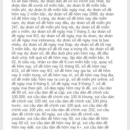
số ăn bao nhiêu
,
dự đoán dàn đề xổ số chính xác nhất
,
dự
đoán dàn đề xsmb số miền bắc
,
dự đoán lô đề miền bắc
miễn phí
,
dự đoán lô đề miền bắc ngày mai
,
dự đoán số đề
hôm nay 2 miền bắc
,
dự đoán số đề hôm nay 2888
,
dự đoán
số đề hôm nay 3 càng
,
dự đoán số đề hôm nay đài miền
nam
,
dự đoán số đề hôm nay đầu
,
dự đoán số đề miễn phí
247
,
dự đoán số đề miễn phí ông nội
,
dự đoán số đề miễn
phí s miền
,
dự đoán số đề ngày mai 7 tháng 3
,
dự đoán số
đề ngày mai 8/3
,
dự đoán số đề ngày mai du doan
,
dự đoán
số đề ngày mai indonesia
,
dự đoán số đề ngày mai là bao
nhiêu
,
dự đoán số đề ngày mai tháp
,
dự đoán số đề tối nay
3 miền bắc
,
dự đoán số đề tối nay a trúng rồi
,
dự đoán số đề
tối nay dự đoán xổ
,
đề đầu đuôi phú yên hôm nay
,
đề đầu
đuôi ướp
,
kết quả số đề hôm nay
,
lập dàn đề miền bắc
,
lô
02
,
lô siêu vip
,
nhận xs dàn đề 6 con miền bắc víp
,
quay số
đề hôm nay
,
số đề hôm nay 01 tháng 05
,
số đề hôm nay
4/11
,
số đề hôm nay 9/2
,
số đề hôm nay gia lai
,
số đề hôm
nay ở miền trung
,
số đề hôm nay ơi
,
số đề hôm nay ông địa
,
số đề miền bắc hôm nay ra con gì
,
số đề miễn phí online
,
số
đề ngày mai 9 tháng 6
,
số đề ngày mai 9 tháng 7
,
số đề
ngày mai theo giờ
,
số đẹp ngày hôm nay lô đề
,
soi cầu dàn
đề 80 số
,
soi cầu dàn đề ai cập
,
soi cầu dàn đề chính xác
100 000
,
soi cầu dàn đề chính xác 100 lô khung
,
soi cầu dàn
đề chính xác 100 old
,
soi cầu dàn đề chính xác 100 phía
trước
,
soi cầu dàn đề chính xác 100 quả
,
soi cầu dàn đề
chính xác 100 yên
,
soi cầu dàn đề chính xác 202
,
soi cầu
dàn đề chính xác 60 ngày
,
soi cầu dàn đề chính xác
youtube
,
soi cầu dàn đề hôm nay 00
,
soi cầu dàn đề hôm
nay 60 số
,
soi cầu dàn đề hôm nay ăn gì
,
soi cầu dàn đề
hôm nay êđê
,
soi cầu dàn đề hôm nay k+
,
soi cầu dàn đề