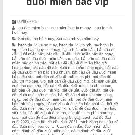
đuôi miền bắc víp
Posted
09/08/2026
09/08/2026
on:
Author:
cau dep mien bac - cau mien bac hom nay - cau lo mb
hom nay
Categories:
Soi cầu mb hôm nay
,
Soi cầu mb vip hôm nay
Tags:
bach thu lo ve so may
,
bach thu lo vip mb
,
bach thu lo
vip mien bac ngay hom nay
,
bạch thủ miền bắc
,
bắt cầu đề
đầu đuôi miền bắc
,
bắt cầu đề đầu đuôi miền bắc ăn ngay
,
bắt cầu đề đầu đuôi miền bắc cao cấp
,
bắt cầu đề đầu đuôi
miền bắc chính xác
,
bắt cầu đề đầu đuôi miền bắc giờ
hoàng đạo
,
bắt cầu đề đầu đuôi miền bắc hàng ngày
,
bắt cầu
đề đầu đuôi miền bắc siêu chuẩn
,
bắt cầu đề đầu đuôi miền
bắc siêu víp
,
bắt dàn đề đầu đít mb mien phí
,
bắt dàn đề
đầu đít mb sieu vip
,
bắt dàn đề đầu đuôi mb
,
bắt dàn đề đầu
đuôi mb cao cap
,
bắt dàn đề đầu đuôi mb sieu chính xác
,
bắt dàn đề đầu đuôi mb vip
,
bắt đề đầu đuôi chuẩn
,
bắt đề
đầu đuôi miền bắc chuẩn
,
bắt đề đầu đuôi miền bắc hàng
ngày
,
bắt đề đầu đuôi miền bắc mb
,
bắt đề đầu đuôi miền
bắc mb hàng ngày
,
bắt đề đầu đuôi miền bắc phát tài
,
bắt đề
đầu đuôi miền bắc rồng bạch kim
,
bắt đề đầu đuôi miền bắc
siêu víp
,
bắt đề đầu đuôi xsmb
,
các đề miễn phí khoá học
,
cách bắt dàn đề đầu đuôi khung 5 ngày
,
cách bắt đề đầu
đuôi 2020
,
cách bắt đề đầu đuôi 2021
,
cách đánh dàn cầu đề
đầu đuôi miền bắc có lãi
,
Cách đánh đầu đuôi miền Bắc
,
cách đánh đề đầu đuôi miền bắc
,
cách đánh đề đầu đuôi