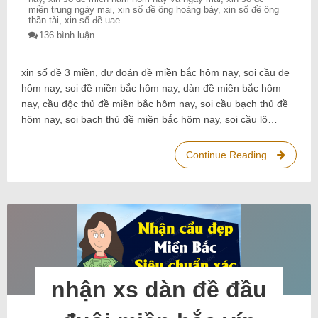
miền trung ngày mai
,
xin số đề ông hoàng bảy
,
xin số đề ông
thần tài
,
xin số đề uae
136 bình luận
ở
nhận
xs
dàn
xin số đề 3 miền, dự đoán đề miền bắc hôm nay, soi cầu de
đề
hôm nay, soi đề miền bắc hôm nay, dàn đề miền bắc hôm
4
con
nay, cầu độc thủ đề miền bắc hôm nay, soi cầu bạch thủ đề
miền
hôm nay, soi bạch thủ đề miền bắc hôm nay, soi cầu lô…
bắc
víp
Continue Reading
nhận
xs
dàn
đề
4
con
miền
bắc
víp
nhận xs dàn đề đầu