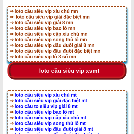
⇒
loto cầu siêu vip xỉu chủ mn
⇒
loto cầu siêu vip giải đặc biệt mn
⇒
loto cầu siêu vip giải 8 mn
⇒
loto cầu siêu vip bao lô mn
⇒
loto cầu siêu vip cặp xỉu chủ mn
⇒
loto cầu siêu vip song thủ lô mn
⇒
loto cầu siêu vip đầu đuôi giải 8 mn
⇒
loto cầu siêu vip đầu đuôi đặc biệt mn
⇒
loto cầu siêu vip lô 3 số mn
loto cầu siêu vip xsmt
⇒
loto cầu siêu vip xỉu chủ mt
⇒
loto cầu siêu vip giải đặc biệt mt
⇒
loto cầu to siêu vip giải 8 mt
⇒
loto cầu siêu vip bao lô mt
⇒
loto cầu siêu vip cặp xỉu chủ mt
⇒
loto cầu siêu vip song thủ lô mt
⇒
loto cầu siêu vip đầu đuôi giải 8 mt