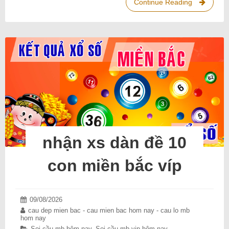
Continue Reading
nhận
xs
dàn
đề
6
con
miền
bắc
víp
nhận xs dàn đề 10
con miền bắc víp
Posted
09/08/2026
09/08/2026
on:
Author:
cau dep mien bac - cau mien bac hom nay - cau lo mb
hom nay
Categories:
Soi cầu mb hôm nay
,
Soi cầu mb vip hôm nay