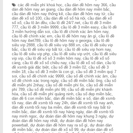
Tags:
các đề miễn phí khoá học
,
cầu dàn đề hôm nay 366
,
cầu
dàn đề hôm nay an giang
,
cầu dàn đề hôm nay miền bắc
,
cầu dàn đề hôm nay thống kê
,
cầu dàn đề hôm nay tử
,
cầu
dàn đề xổ số 100
,
cầu dàn đề xổ số hà nội
,
cầu dàn đề xổ
số xổ
,
cầu lô ăn đều
,
cầu lô đề 24/7.net
,
cầu lô đề 3 miền
777
,
cầu lô đề 3 miền 9999
,
cầu lô đề 3 miền easy
,
cầu lô đề
3 miền hướng dẫn soi
,
cầu lô đề chính xác âm hôm nay
,
cầu lô đề chính xác em
,
cầu lô đề hôm nay ăn gì
,
cầu lô đề
hôm nay ibet789
,
cầu lô đề hôm nay o georgia
,
cầu lô đề
siêu vip 2888
,
cầu lô đề siêu vip 888.vn
,
cầu lô đề siêu vip
bắc
,
cầu lô đề siêu vip bất tử
,
cầu lô đề siêu vip hom nay
,
cầu lô đề siêu vip php
,
cầu lô đề siêu vip ướt
,
cầu lô đề siêu
vip vip
,
cầu lô đề xổ số 3 miền hôm nay
,
cầu lô đề xổ số
càng
,
cầu lô đề xổ số chiều nay
,
cầu lô đề xổ số dàn
,
cầu lô
đề xsmb giải đặc biệt
,
cầu số đề 3 miền 02
,
cầu số đề 3
miền 18
,
cầu số đề 3 miền là con gì
,
cầu số đề 3 miền quý 7
soi
,
cầu số đề chính xác 9999
,
cầu số đề chính xác âm
,
cầu
số đề chính xác trong ngày
,
cầu số đề miền bắc ông
,
cầu số
đề miễn phí 2nhay
,
cầu số đề miễn phí 6s
,
cầu số đề miễn
phí 789
,
cầu số đề miễn phí 99
,
cầu số đề miễn phí khánh
hòa
,
cầu số đề miễn phí quảng ninh
,
cầu số đẹp miền bắc
,
dàn đề 6 con miền bắc
,
dàn đề miền bắc e số
,
dàn đề xsmb
tối nay
,
dàn đề xsmb tối nay 24h
,
dàn đề xsmb tối nay anh
,
dàn đề xsmb tối nay ba miền
,
dàn đề xsmb tối nay bất tử
miền bắc
,
dàn đề xsmb tối nay hàng ngày
,
dàn đề xsmb tối
nay minh ngọc
,
dự đoán dàn đề hôm nay khung 3 ngày
,
dự
đoán dàn đề hôm nay nhất
,
dự đoán dàn đề hôm nay
powerball
,
dự đoán dàn đề hôm nay ra số gì
,
dự đoán dàn
đề miền bắc
,
dự đoán dàn đề xổ số 99
,
dự đoán dàn đề xổ