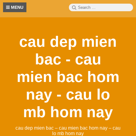
Skip
Search
S
MENU
to
for:
content
cau dep mien
bac - cau
mien bac hom
nay - cau lo
mb hom nay
cau dep mien bac – cau mien bac hom nay – cau
lo mb hom nay