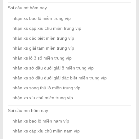
Soi cầu mt hôm nay
nhận xs bao lô miền trung víp
nhận xs cặp xíu chủ miền trung víp
nhận xs đặc biệt miền trung víp
nhận xs giải tám miền trung víp
nhận xs lô 3 số miền trung víp
nhận xs sớ đầu đuôi giải 8 miền trung víp
nhận xs sớ đầu đuôi giải đặc biệt miền trung víp
nhận xs song thủ lô miền trung víp
nhận xs xíu chủ miền trung víp
Soi cầu mn hôm nay
nhận xs bao lô miền nam víp
nhận xs cặp xíu chủ miền nam víp