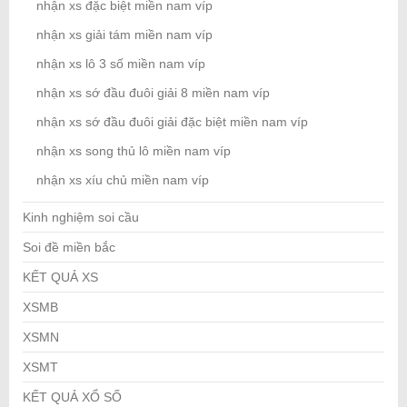
nhận xs đặc biệt miền nam víp
nhận xs giải tám miền nam víp
nhận xs lô 3 số miền nam víp
nhận xs sớ đầu đuôi giải 8 miền nam víp
nhận xs sớ đầu đuôi giải đặc biệt miền nam víp
nhận xs song thủ lô miền nam víp
nhận xs xíu chủ miền nam víp
Kinh nghiệm soi cầu
Soi đề miền bắc
KẾT QUẢ XS
XSMB
XSMN
XSMT
KẾT QUẢ XỔ SỐ