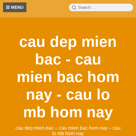
Skip
Search
S
MENU
to
for:
content
cau dep mien
bac - cau
mien bac hom
nay - cau lo
mb hom nay
cau dep mien bac – cau mien bac hom nay – cau
lo mb hom nay