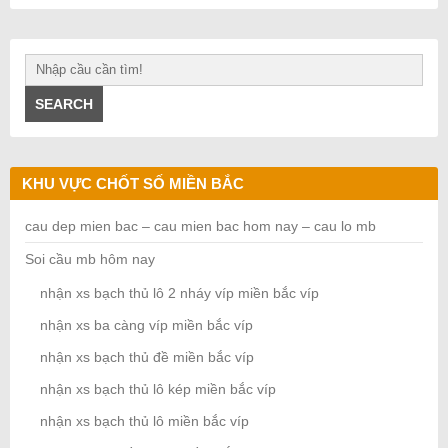
dàn
đề
đầu
đuôi
miền
SEARCH
bắc
víp
KHU VỰC CHỐT SỐ MIỀN BẮC
cau dep mien bac – cau mien bac hom nay – cau lo mb
Soi cầu mb hôm nay
nhận xs bạch thủ lô 2 nháy víp miền bắc víp
nhận xs ba càng víp miền bắc víp
nhận xs bạch thủ đề miền bắc víp
nhận xs bạch thủ lô kép miền bắc víp
nhận xs bạch thủ lô miền bắc víp