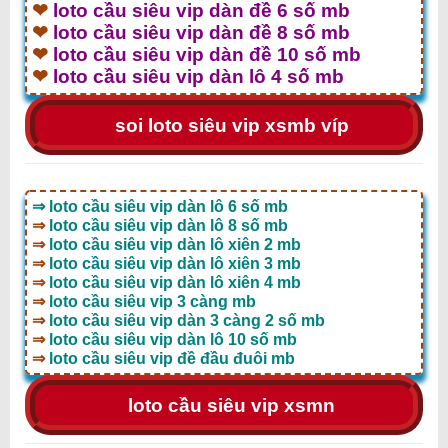
❤
loto cầu siêu vip dàn đề 6 số mb
❤
loto cầu siêu vip dàn đề 8 số mb
❤
loto cầu siêu vip dàn đề 10 số mb
❤
loto cầu siêu vip dàn lô 4 số mb
soi loto siêu vip xsmb víp
⇒
loto cầu siêu vip dàn lô 6 số mb
⇒
loto cầu siêu vip dàn lô 8 số mb
⇒
loto cầu siêu vip dàn lô xiên 2 mb
⇒
loto cầu siêu vip dàn lô xiên 3 mb
⇒
loto cầu siêu vip dàn lô xiên 4 mb
⇒
loto cầu siêu vip 3 càng mb
⇒
loto cầu siêu vip dàn 3 càng 2 số mb
⇒
loto cầu siêu vip dàn lô 10 số mb
⇒
loto cầu siêu vip đề đầu đuôi mb
loto cầu siêu vip xsmn