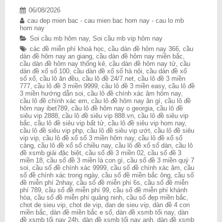
Posted
06/08/2026
06/08/2026
on:
Author:
cau dep mien bac - cau mien bac hom nay - cau lo mb
hom nay
Categories:
Soi cầu mb hôm nay
,
Soi cầu mb vip hôm nay
Tags:
các đề miễn phí khoá học
,
cầu dàn đề hôm nay 366
,
cầu
dàn đề hôm nay an giang
,
cầu dàn đề hôm nay miền bắc
,
cầu dàn đề hôm nay thống kê
,
cầu dàn đề hôm nay tử
,
cầu
dàn đề xổ số 100
,
cầu dàn đề xổ số hà nội
,
cầu dàn đề xổ
số xổ
,
cầu lô ăn đều
,
cầu lô đề 24/7.net
,
cầu lô đề 3 miền
777
,
cầu lô đề 3 miền 9999
,
cầu lô đề 3 miền easy
,
cầu lô đề
3 miền hướng dẫn soi
,
cầu lô đề chính xác âm hôm nay
,
cầu lô đề chính xác em
,
cầu lô đề hôm nay ăn gì
,
cầu lô đề
hôm nay ibet789
,
cầu lô đề hôm nay o georgia
,
cầu lô đề
siêu vip 2888
,
cầu lô đề siêu vip 888.vn
,
cầu lô đề siêu vip
bắc
,
cầu lô đề siêu vip bất tử
,
cầu lô đề siêu vip hom nay
,
cầu lô đề siêu vip php
,
cầu lô đề siêu vip ướt
,
cầu lô đề siêu
vip vip
,
cầu lô đề xổ số 3 miền hôm nay
,
cầu lô đề xổ số
càng
,
cầu lô đề xổ số chiều nay
,
cầu lô đề xổ số dàn
,
cầu lô
đề xsmb giải đặc biệt
,
cầu số đề 3 miền 02
,
cầu số đề 3
miền 18
,
cầu số đề 3 miền là con gì
,
cầu số đề 3 miền quý 7
soi
,
cầu số đề chính xác 9999
,
cầu số đề chính xác âm
,
cầu
số đề chính xác trong ngày
,
cầu số đề miền bắc ông
,
cầu số
đề miễn phí 2nhay
,
cầu số đề miễn phí 6s
,
cầu số đề miễn
phí 789
,
cầu số đề miễn phí 99
,
cầu số đề miễn phí khánh
hòa
,
cầu số đề miễn phí quảng ninh
,
cầu số đẹp miền bắc
,
chot de sieu vip
,
chot de vip
,
dan de sieu vip
,
dàn đề 4 con
miền bắc
,
dàn đề miền bắc e số
,
dàn đề xsmb tối nay
,
dàn
đề xsmb tối nay 24h
,
dàn đề xsmb tối nay anh
,
dàn đề xsmb