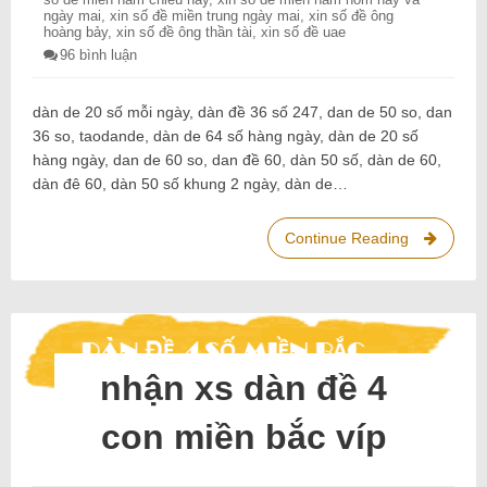
ngày mai
,
xin số đề miền trung ngày mai
,
xin số đề ông
hoàng bảy
,
xin số đề ông thần tài
,
xin số đề uae
96 bình luận
ở
nhận
xs
dàn
dàn de 20 số mỗi ngày, dàn đề 36 số 247, dan de 50 so, dan
đề
36 so, taodande, dàn de 64 số hàng ngày, dàn de 20 số
10
con
hàng ngày, dan de 60 so, dan đề 60, dàn 50 số, dàn de 60,
miền
dàn đê 60, dàn 50 số khung 2 ngày, dàn de…
bắc
víp
Continue Reading
nhận
xs
dàn
đề
10
con
nhận xs dàn đề 4
miền
bắc
con miền bắc víp
víp