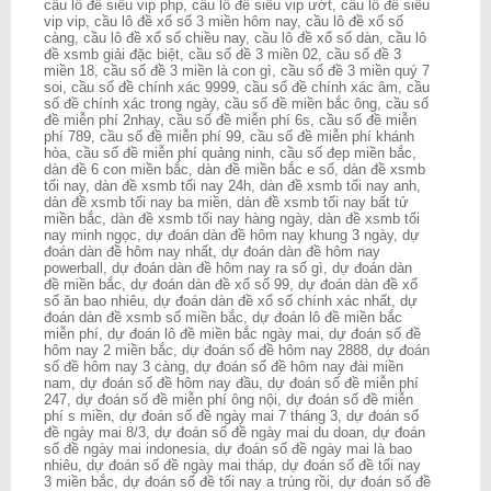
cầu lô đề siêu vip php
,
cầu lô đề siêu vip ướt
,
cầu lô đề siêu
vip vip
,
cầu lô đề xổ số 3 miền hôm nay
,
cầu lô đề xổ số
càng
,
cầu lô đề xổ số chiều nay
,
cầu lô đề xổ số dàn
,
cầu lô
đề xsmb giải đặc biệt
,
cầu số đề 3 miền 02
,
cầu số đề 3
miền 18
,
cầu số đề 3 miền là con gì
,
cầu số đề 3 miền quý 7
soi
,
cầu số đề chính xác 9999
,
cầu số đề chính xác âm
,
cầu
số đề chính xác trong ngày
,
cầu số đề miền bắc ông
,
cầu số
đề miễn phí 2nhay
,
cầu số đề miễn phí 6s
,
cầu số đề miễn
phí 789
,
cầu số đề miễn phí 99
,
cầu số đề miễn phí khánh
hòa
,
cầu số đề miễn phí quảng ninh
,
cầu số đẹp miền bắc
,
dàn đề 6 con miền bắc
,
dàn đề miền bắc e số
,
dàn đề xsmb
tối nay
,
dàn đề xsmb tối nay 24h
,
dàn đề xsmb tối nay anh
,
dàn đề xsmb tối nay ba miền
,
dàn đề xsmb tối nay bất tử
miền bắc
,
dàn đề xsmb tối nay hàng ngày
,
dàn đề xsmb tối
nay minh ngọc
,
dự đoán dàn đề hôm nay khung 3 ngày
,
dự
đoán dàn đề hôm nay nhất
,
dự đoán dàn đề hôm nay
powerball
,
dự đoán dàn đề hôm nay ra số gì
,
dự đoán dàn
đề miền bắc
,
dự đoán dàn đề xổ số 99
,
dự đoán dàn đề xổ
số ăn bao nhiêu
,
dự đoán dàn đề xổ số chính xác nhất
,
dự
đoán dàn đề xsmb số miền bắc
,
dự đoán lô đề miền bắc
miễn phí
,
dự đoán lô đề miền bắc ngày mai
,
dự đoán số đề
hôm nay 2 miền bắc
,
dự đoán số đề hôm nay 2888
,
dự đoán
số đề hôm nay 3 càng
,
dự đoán số đề hôm nay đài miền
nam
,
dự đoán số đề hôm nay đầu
,
dự đoán số đề miễn phí
247
,
dự đoán số đề miễn phí ông nội
,
dự đoán số đề miễn
phí s miền
,
dự đoán số đề ngày mai 7 tháng 3
,
dự đoán số
đề ngày mai 8/3
,
dự đoán số đề ngày mai du doan
,
dự đoán
số đề ngày mai indonesia
,
dự đoán số đề ngày mai là bao
nhiêu
,
dự đoán số đề ngày mai tháp
,
dự đoán số đề tối nay
3 miền bắc
,
dự đoán số đề tối nay a trúng rồi
,
dự đoán số đề