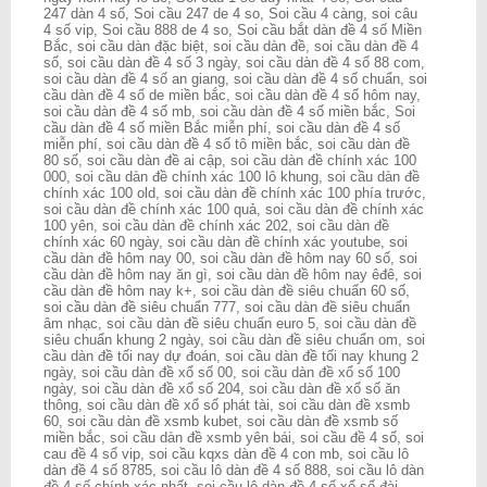
247 dàn 4 số
,
Soi cầu 247 de 4 so
,
Soi cầu 4 càng
,
soi câu
4 số vip
,
Soi cầu 888 de 4 so
,
Soi cầu bắt dàn đề 4 số Miền
Bắc
,
soi cầu dàn đặc biệt
,
soi cầu dàn đề
,
soi cầu dàn đề 4
số
,
soi cầu dàn đề 4 số 3 ngày
,
soi cầu dàn đề 4 số 88 com
,
soi cầu dàn đề 4 số an giang
,
soi cầu dàn đề 4 số chuẩn
,
soi
cầu dàn đề 4 số de miền bắc
,
soi cầu dàn đề 4 số hôm nay
,
soi cầu dàn đề 4 số mb
,
soi cầu dàn đề 4 số miền bắc
,
Soi
cầu dàn đề 4 số miền Bắc miễn phí
,
soi cầu dàn đề 4 số
miễn phí
,
soi cầu dàn đề 4 số tô miền bắc
,
soi cầu dàn đề
80 số
,
soi cầu dàn đề ai cập
,
soi cầu dàn đề chính xác 100
000
,
soi cầu dàn đề chính xác 100 lô khung
,
soi cầu dàn đề
chính xác 100 old
,
soi cầu dàn đề chính xác 100 phía trước
,
soi cầu dàn đề chính xác 100 quả
,
soi cầu dàn đề chính xác
100 yên
,
soi cầu dàn đề chính xác 202
,
soi cầu dàn đề
chính xác 60 ngày
,
soi cầu dàn đề chính xác youtube
,
soi
cầu dàn đề hôm nay 00
,
soi cầu dàn đề hôm nay 60 số
,
soi
cầu dàn đề hôm nay ăn gì
,
soi cầu dàn đề hôm nay êđê
,
soi
cầu dàn đề hôm nay k+
,
soi cầu dàn đề siêu chuẩn 60 số
,
soi cầu dàn đề siêu chuẩn 777
,
soi cầu dàn đề siêu chuẩn
âm nhạc
,
soi cầu dàn đề siêu chuẩn euro 5
,
soi cầu dàn đề
siêu chuẩn khung 2 ngày
,
soi cầu dàn đề siêu chuẩn om
,
soi
cầu dàn đề tối nay dự đoán
,
soi cầu dàn đề tối nay khung 2
ngày
,
soi cầu dàn đề xổ số 00
,
soi cầu dàn đề xổ số 100
ngày
,
soi cầu dàn đề xổ số 204
,
soi cầu dàn đề xổ số ăn
thông
,
soi cầu dàn đề xổ số phát tài
,
soi cầu dàn đề xsmb
60
,
soi cầu dàn đề xsmb kubet
,
soi cầu dàn đề xsmb số
miền bắc
,
soi cầu dàn đề xsmb yên bái
,
soi cầu đề 4 số
,
soi
cau đề 4 số vip
,
soi cầu kqxs dàn đề 4 con mb
,
soi cầu lô
dàn đề 4 số 8785
,
soi cầu lô dàn đề 4 số 888
,
soi cầu lô dàn
đề 4 số chính xác nhất
,
soi cầu lô dàn đề 4 số xổ số đài