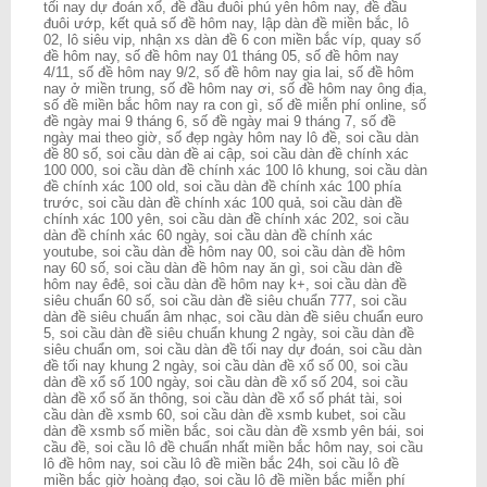
tối nay dự đoán xổ
,
đề đầu đuôi phú yên hôm nay
,
đề đầu
đuôi ướp
,
kết quả số đề hôm nay
,
lập dàn đề miền bắc
,
lô
02
,
lô siêu vip
,
nhận xs dàn đề 6 con miền bắc víp
,
quay số
đề hôm nay
,
số đề hôm nay 01 tháng 05
,
số đề hôm nay
4/11
,
số đề hôm nay 9/2
,
số đề hôm nay gia lai
,
số đề hôm
nay ở miền trung
,
số đề hôm nay ơi
,
số đề hôm nay ông địa
,
số đề miền bắc hôm nay ra con gì
,
số đề miễn phí online
,
số
đề ngày mai 9 tháng 6
,
số đề ngày mai 9 tháng 7
,
số đề
ngày mai theo giờ
,
số đẹp ngày hôm nay lô đề
,
soi cầu dàn
đề 80 số
,
soi cầu dàn đề ai cập
,
soi cầu dàn đề chính xác
100 000
,
soi cầu dàn đề chính xác 100 lô khung
,
soi cầu dàn
đề chính xác 100 old
,
soi cầu dàn đề chính xác 100 phía
trước
,
soi cầu dàn đề chính xác 100 quả
,
soi cầu dàn đề
chính xác 100 yên
,
soi cầu dàn đề chính xác 202
,
soi cầu
dàn đề chính xác 60 ngày
,
soi cầu dàn đề chính xác
youtube
,
soi cầu dàn đề hôm nay 00
,
soi cầu dàn đề hôm
nay 60 số
,
soi cầu dàn đề hôm nay ăn gì
,
soi cầu dàn đề
hôm nay êđê
,
soi cầu dàn đề hôm nay k+
,
soi cầu dàn đề
siêu chuẩn 60 số
,
soi cầu dàn đề siêu chuẩn 777
,
soi cầu
dàn đề siêu chuẩn âm nhạc
,
soi cầu dàn đề siêu chuẩn euro
5
,
soi cầu dàn đề siêu chuẩn khung 2 ngày
,
soi cầu dàn đề
siêu chuẩn om
,
soi cầu dàn đề tối nay dự đoán
,
soi cầu dàn
đề tối nay khung 2 ngày
,
soi cầu dàn đề xổ số 00
,
soi cầu
dàn đề xổ số 100 ngày
,
soi cầu dàn đề xổ số 204
,
soi cầu
dàn đề xổ số ăn thông
,
soi cầu dàn đề xổ số phát tài
,
soi
cầu dàn đề xsmb 60
,
soi cầu dàn đề xsmb kubet
,
soi cầu
dàn đề xsmb số miền bắc
,
soi cầu dàn đề xsmb yên bái
,
soi
cầu đề
,
soi cầu lô đề chuẩn nhất miền bắc hôm nay
,
soi cầu
lô đề hôm nay
,
soi cầu lô đề miền bắc 24h
,
soi cầu lô đề
miền bắc giờ hoàng đạo
,
soi cầu lô đề miền bắc miễn phí