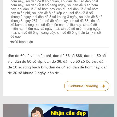
hom nay
,
soi dàn đề 8 số chuan
,
soi dàn đề 8 số đẹp nhất
hôm nay
,
soi dàn đề 8 số hàng ngày
,
soi dàn đề 8 số hom
nay
,
soi dàn đề 8 số hôm nay con gì
,
soi dàn đề 8 số hôm
nay miễn phí
,
soi dàn đề 8 số kép vip
,
soi dàn đề 8 số
khung 2 ngày
,
soi dàn đề 8 số khung 3 ngày
,
soi dàn đề 8 số
khung 3 ngày 287
,
tìm số đề hôm nay
,
xin số đề 53
,
xin số
đề kumanthong
,
xin số đề miền nam chiều nay
,
xin số đề
miền nam hôm nay và ngày mai
,
xin số đề miền trung ngày
mai
,
xin số đề ông hoàng bảy
,
xin số đề ông thần tài
,
xin số
đề uae
90 bình luận
ở
nhận
xs
dàn
dàn de 60 số víp miễn phí, dàn đề 36 số 888, dàn de 50 số
đề
vip, dàn de 50 số víp, dan de 36, dàn de 50 số lộc trời, dàn
8
con
de 10 số rồng bạch kim, dàn de 64 số, dàn đề hôm nay, dàn
miền
de 30 số khung 2 ngày, dàn de…
bắc
víp
Continue Reading
nhận
xs
dàn
đề
8
con