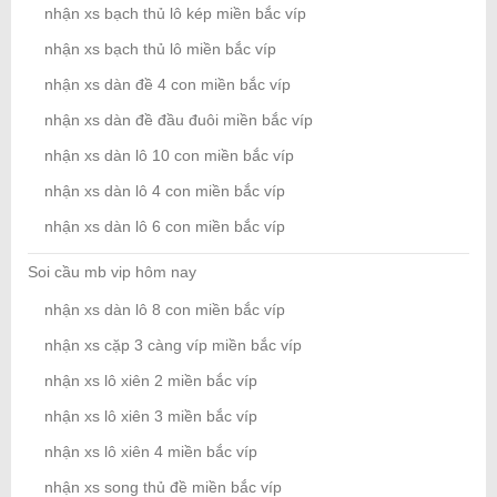
nhận xs bạch thủ lô kép miền bắc víp
nhận xs bạch thủ lô miền bắc víp
nhận xs dàn đề 4 con miền bắc víp
nhận xs dàn đề đầu đuôi miền bắc víp
nhận xs dàn lô 10 con miền bắc víp
nhận xs dàn lô 4 con miền bắc víp
nhận xs dàn lô 6 con miền bắc víp
Soi cầu mb vip hôm nay
nhận xs dàn lô 8 con miền bắc víp
nhận xs cặp 3 càng víp miền bắc víp
nhận xs lô xiên 2 miền bắc víp
nhận xs lô xiên 3 miền bắc víp
nhận xs lô xiên 4 miền bắc víp
nhận xs song thủ đề miền bắc víp