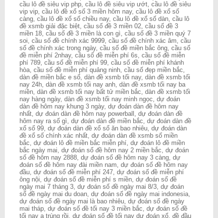
cầu lô đề siêu vip php
,
cầu lô đề siêu vip ướt
,
cầu lô đề siêu
vip vip
,
cầu lô đề xổ số 3 miền hôm nay
,
cầu lô đề xổ số
càng
,
cầu lô đề xổ số chiều nay
,
cầu lô đề xổ số dàn
,
cầu lô
đề xsmb giải đặc biệt
,
cầu số đề 3 miền 02
,
cầu số đề 3
miền 18
,
cầu số đề 3 miền là con gì
,
cầu số đề 3 miền quý 7
soi
,
cầu số đề chính xác 9999
,
cầu số đề chính xác âm
,
cầu
số đề chính xác trong ngày
,
cầu số đề miền bắc ông
,
cầu số
đề miễn phí 2nhay
,
cầu số đề miễn phí 6s
,
cầu số đề miễn
phí 789
,
cầu số đề miễn phí 99
,
cầu số đề miễn phí khánh
hòa
,
cầu số đề miễn phí quảng ninh
,
cầu số đẹp miền bắc
,
dàn đề miền bắc e số
,
dàn đề xsmb tối nay
,
dàn đề xsmb tối
nay 24h
,
dàn đề xsmb tối nay anh
,
dàn đề xsmb tối nay ba
miền
,
dàn đề xsmb tối nay bất tử miền bắc
,
dàn đề xsmb tối
nay hàng ngày
,
dàn đề xsmb tối nay minh ngọc
,
dự đoán
dàn đề hôm nay khung 3 ngày
,
dự đoán dàn đề hôm nay
nhất
,
dự đoán dàn đề hôm nay powerball
,
dự đoán dàn đề
hôm nay ra số gì
,
dự đoán dàn đề miền bắc
,
dự đoán dàn đề
xổ số 99
,
dự đoán dàn đề xổ số ăn bao nhiêu
,
dự đoán dàn
đề xổ số chính xác nhất
,
dự đoán dàn đề xsmb số miền
bắc
,
dự đoán lô đề miền bắc miễn phí
,
dự đoán lô đề miền
bắc ngày mai
,
dự đoán số đề hôm nay 2 miền bắc
,
dự đoán
số đề hôm nay 2888
,
dự đoán số đề hôm nay 3 càng
,
dự
đoán số đề hôm nay đài miền nam
,
dự đoán số đề hôm nay
đầu
,
dự đoán số đề miễn phí 247
,
dự đoán số đề miễn phí
ông nội
,
dự đoán số đề miễn phí s miền
,
dự đoán số đề
ngày mai 7 tháng 3
,
dự đoán số đề ngày mai 8/3
,
dự đoán
số đề ngày mai du doan
,
dự đoán số đề ngày mai indonesia
,
dự đoán số đề ngày mai là bao nhiêu
,
dự đoán số đề ngày
mai tháp
,
dự đoán số đề tối nay 3 miền bắc
,
dự đoán số đề
tối nay a trúng rồi
,
dự đoán số đề tối nay dự đoán xổ
,
đề đầu