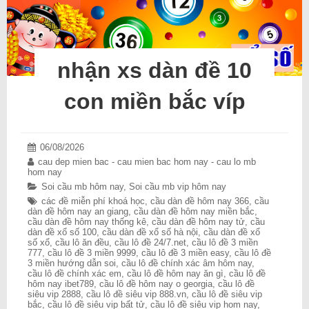
víp
nhận xs dàn đề 10
con miền bắc víp
Posted
06/08/2026
06/08/2026
on:
Author:
cau dep mien bac - cau mien bac hom nay - cau lo mb
hom nay
Categories:
Soi cầu mb hôm nay
,
Soi cầu mb vip hôm nay
Tags:
các đề miễn phí khoá học
,
cầu dàn đề hôm nay 366
,
cầu
dàn đề hôm nay an giang
,
cầu dàn đề hôm nay miền bắc
,
cầu dàn đề hôm nay thống kê
,
cầu dàn đề hôm nay tử
,
cầu
dàn đề xổ số 100
,
cầu dàn đề xổ số hà nội
,
cầu dàn đề xổ
số xổ
,
cầu lô ăn đều
,
cầu lô đề 24/7.net
,
cầu lô đề 3 miền
777
,
cầu lô đề 3 miền 9999
,
cầu lô đề 3 miền easy
,
cầu lô đề
3 miền hướng dẫn soi
,
cầu lô đề chính xác âm hôm nay
,
cầu lô đề chính xác em
,
cầu lô đề hôm nay ăn gì
,
cầu lô đề
hôm nay ibet789
,
cầu lô đề hôm nay o georgia
,
cầu lô đề
siêu vip 2888
,
cầu lô đề siêu vip 888.vn
,
cầu lô đề siêu vip
bắc
,
cầu lô đề siêu vip bất tử
,
cầu lô đề siêu vip hom nay
,