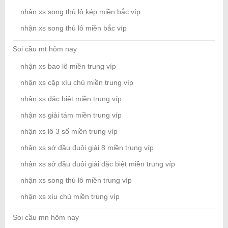
nhận xs song thủ lô kép miền bắc víp
nhận xs song thủ lô miền bắc víp
Soi cầu mt hôm nay
nhận xs bao lô miền trung víp
nhận xs cặp xíu chủ miền trung víp
nhận xs đặc biệt miền trung víp
nhận xs giải tám miền trung víp
nhận xs lô 3 số miền trung víp
nhận xs sớ đầu đuôi giải 8 miền trung víp
nhận xs sớ đầu đuôi giải đặc biệt miền trung víp
nhận xs song thủ lô miền trung víp
nhận xs xíu chủ miền trung víp
Soi cầu mn hôm nay