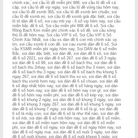
chính xác
,
soi cầu lô đề miễn phí 888
,
soi cầu lô đề về cả
cặp
,
soi cầu lô đề vip ngày
,
soi cầu lô đề vũng tàu hôm nay
,
soi cầu lô đề xsmb 365
,
soi cầu lô đề xsmb âm chuẩn
,
soi
cầu lô đề xsmb es
,
soi cầu lô đề xsmb giải đặc biệt
,
soi cầu
lô tô dàn đề 6 số
,
soi cau mb vip - 6 số vip hôm nay
,
soi cầu
miền bắc đề 6 số
,
Soi cầu miễn phí 888 đề 6 số
,
Soi cầu
Rồng Bạch Kim miễn phí chính xác 6 số đề
,
soi cầu sông
thủ lô đề hôm nay
,
Soi cầu VIP 6 số
,
Soi Cầu VIP 6 Số
Chính Xác Nhất
,
soi cầu xs dàn đề 6 con mb chính xác uy
tín
,
soi cầu xsmb 6 con đề
,
soi cau xsmb dàn đề 6 số
,
Soi
cầu XSMB miễn phí ngày hôm nay
,
Soi DÀN de 6 số miền
Bắc
,
soi dàn đặc biệt
,
soi dàn đề
,
soi dàn đề 6 số
,
soi dàn
đề 6 số 2021
,
soi dàn đề 6 số 267
,
soi dàn đề 6 số 3 ngày
,
soi dàn đề 6 số 99
,
soi dàn đề 6 số bach thu
,
soi dàn đề 6
số bach thu 2nhay
,
soi dàn đề 6 số bach thu 3 mien
,
soi dàn
đề 6 số bach thu 3 ngay
,
soi dàn đề 6 số bach thu khung 5
ngay 267
,
soi dàn đề 6 số bach thu xo so
,
soi dàn đề 6 số
bach thu xsmb hom nay
,
soi dàn đề 6 số chuan
,
soi dàn đề
6 số đẹp nhất hôm nay
,
soi dàn đề 6 số hàng ngày
,
soi dàn
đề 6 số hom nay
,
soi dàn đề 6 số hôm nay con gì
,
soi dàn
đề 6 số hôm nay miễn phí
,
soi dàn đề 6 số kép vip
,
soi dàn
đề 6 số khung 2 ngày
,
soi dàn đề 6 số khung 3 ngày
,
soi dàn
đề 6 số khung 3 ngày 267
,
soi dàn đề 6 số khung 5 ngày
,
soi
dàn đề 6 số khung 7 ngày
,
soi dàn đề 6 số là gì
,
soi dàn đề
6 số là mấy con
,
soi dàn đề 6 số là như thế nào
,
soi dàn đề
6 số mb
,
soi dàn đề 6 số mb hôm nay
,
soi dàn đề 6 số miền
,
soi dàn đề 6 số miền nam hôm nay
,
soi dàn đề 6 số miễn
phí
,
soi dàn đề 6 số ngày
,
soi dàn đề 6 số ngày hôm nay
,
soi
dàn đề 6 số ngày mai
,
soi dàn đề 6 số nuôi 3 ngày
,
soi dàn
đề 6 số nuôi khung
,
soi dàn đề 6 số nuôi khung 5 ngày
,
soi