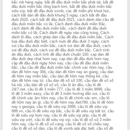
bắc mb hàng ngày
,
bắt đề đầu đuôi miền bắc phát tài
,
bắt đề
đầu đuôi miền bắc rồng bạch kim
,
bắt đề đầu đuôi miền bắc
siêu víp
,
bắt đề đầu đuôi xsmb
,
các đề miễn phí khoá học
,
cách bắt dàn đề đầu đuôi khung 5 ngày
,
cách bắt đề đầu
đuôi 2020
,
cách bắt đề đầu đuôi 2021
,
cách đánh dàn cầu đề
đầu đuôi miền bắc có lãi
,
Cách đánh đầu đuôi miền Bắc
,
cách đánh đề đầu đuôi miền bắc
,
cách đánh đề đầu đuôi
miền bắc có lãi
,
Cách đánh đề ngày nào cũng trúng
,
Cách
đánh lô đầu
,
cách ghép dàn cầu đề đầu đuôi miền bắc
,
Cách
loại đầu đuôi đặc biệt
,
cách nuôi đề đầu đuôi 3 ngày
,
cách
soi cầu đầu đuôi miền bắc
,
cách soi dàn đề đầu đuôi
,
cách
soi đề đầu đuôi
,
cách soi đề đầu đuôi miền bắc
,
Cách tính
de đầu đuôi
,
cách tính đề đầu đuôi chuẩn 100
,
cap dàn đề
đầu đuôi dep nhat hom nay
,
cap dàn đề đầu đuôi hom nay
,
cặp đề đầu đuôi ngày hôm nay
,
cầu cầu đề đầu đuôi miền
bắc
,
cầu cầu đề đầu đuôi miền bắc chính xác hôm nay
,
cầu
dàn đề hôm nay 366
,
cầu dàn đề hôm nay an giang
,
cầu dàn
đề hôm nay miền bắc
,
cầu dàn đề hôm nay thống kê
,
cầu
dàn đề hôm nay tử
,
cầu dàn đề xổ số 100
,
cầu dàn đề xổ số
hà nội
,
cầu dàn đề xổ số xổ
,
cầu lô ăn đều
,
cầu lô đề
24/7.net
,
cầu lô đề 3 miền 777
,
cầu lô đề 3 miền 9999
,
cầu
lô đề 3 miền easy
,
cầu lô đề 3 miền hướng dẫn soi
,
cầu lô
đề chính xác âm hôm nay
,
cầu lô đề chính xác em
,
cầu lô
đề hôm nay ăn gì
,
cầu lô đề hôm nay ibet789
,
cầu lô đề hôm
nay o georgia
,
cầu lô đề siêu vip 2888
,
cầu lô đề siêu vip
888.vn
,
cầu lô đề siêu vip bắc
,
cầu lô đề siêu vip bất tử
,
cầu
lô đề siêu vip hom nay
,
cầu lô đề siêu vip php
,
cầu lô đề
siêu vip ướt
,
cầu lô đề siêu vip vip
,
cầu lô đề xổ số 3 miền
hôm nay
,
cầu lô đề xổ số càng
,
cầu lô đề xổ số chiều nay
,
cầu lô đề xổ số dàn
,
cầu lô đề xsmb giải đặc biệt
,
cầu số đề