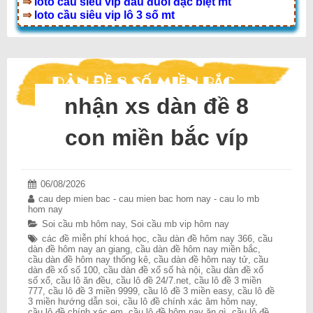
⇒
loto cầu siêu vip đầu đuôi đặc biệt mt
⇒
loto cầu siêu vip lô 3 số mt
nhận xs dàn đề 8
con miền bắc víp
Posted
06/08/2026
06/08/2026
on:
Author:
cau dep mien bac - cau mien bac hom nay - cau lo mb
hom nay
Categories:
Soi cầu mb hôm nay
,
Soi cầu mb vip hôm nay
Tags:
các đề miễn phí khoá học
,
cầu dàn đề hôm nay 366
,
cầu
dàn đề hôm nay an giang
,
cầu dàn đề hôm nay miền bắc
,
cầu dàn đề hôm nay thống kê
,
cầu dàn đề hôm nay tử
,
cầu
dàn đề xổ số 100
,
cầu dàn đề xổ số hà nội
,
cầu dàn đề xổ
số xổ
,
cầu lô ăn đều
,
cầu lô đề 24/7.net
,
cầu lô đề 3 miền
777
,
cầu lô đề 3 miền 9999
,
cầu lô đề 3 miền easy
,
cầu lô đề
3 miền hướng dẫn soi
,
cầu lô đề chính xác âm hôm nay
,
cầu lô đề chính xác em
,
cầu lô đề hôm nay ăn gì
,
cầu lô đề