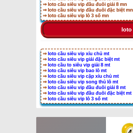
⇒
loto cầu siêu vip đầu đuôi giải 8 mn
⇒
loto cầu siêu vip đầu đuôi đặc biệt mn
⇒
loto cầu siêu vip lô 3 số mn
loto
⇒
loto cầu siêu vip xỉu chủ mt
⇒
loto cầu siêu vip giải đặc biệt mt
⇒
loto cầu to siêu vip giải 8 mt
⇒
loto cầu siêu vip bao lô mt
⇒
loto cầu siêu vip cặp xỉu chủ mt
⇒
loto cầu siêu vip song thủ lô mt
⇒
loto cầu siêu vip đầu đuôi giải 8 mt
⇒
loto cầu siêu vip đầu đuôi đặc biệt mt
⇒
loto cầu siêu vip lô 3 số mt