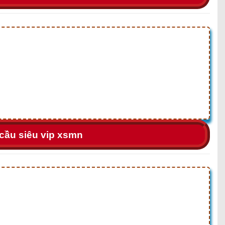
 cầu siêu vip xsmn