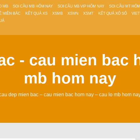
O MB
SOI CẦU MB HÔM NAY
SOI CẦU MB VIP HÔM NAY
SOI CẦU MT HÔM
Ề MIỀN BẮC
KẾT QUẢ XS
XSMB
XSMN
XSMT
KẾT QUẢ XỔ SỐ
VIE
UẢ
c - cau mien bac 
mb hom nay
cau dep mien bac – cau mien bac hom nay – cau lo mb hom na