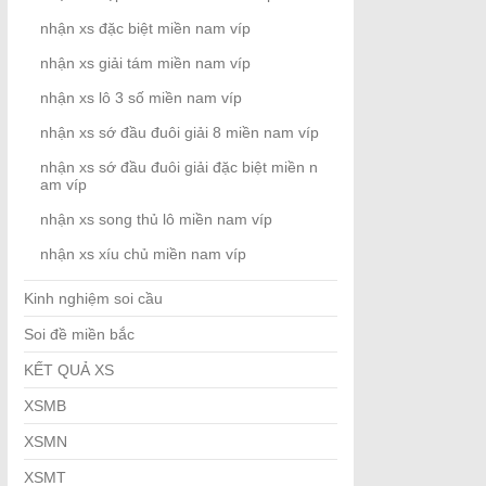
nhận xs đặc biệt miền nam víp
nhận xs giải tám miền nam víp
nhận xs lô 3 số miền nam víp
nhận xs sớ đầu đuôi giải 8 miền nam víp
nhận xs sớ đầu đuôi giải đặc biệt miền n
am víp
nhận xs song thủ lô miền nam víp
nhận xs xíu chủ miền nam víp
Kinh nghiệm soi cầu
Soi đề miền bắc
KẾT QUẢ XS
XSMB
XSMN
XSMT