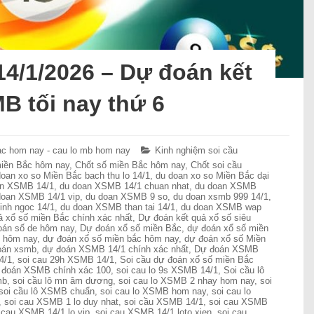
thứ
4
4/1/2026 – Dự đoán kết
B tối nay thứ 6
ac hom nay - cau lo mb hom nay
Categories:
Kinh nghiệm soi cầu
miền Bắc hôm nay
,
Chốt số miền Bắc hôm nay
,
Chốt soi cầu
doan xo so Miền Bắc bach thu lo 14/1
,
du doan xo so Miền Bắc dại
an XSMB 14/1
,
du doan XSMB 14/1 chuan nhat
,
du doan XSMB
doan XSMB 14/1 vip
,
du doan XSMB 9 so
,
du doan xsmb 999 14/1
,
nh ngoc 14/1
,
du doan XSMB than tai 14/1
,
du doan XSMB wap
ả xổ số miền Bắc chính xác nhất
,
Dự đoán kết quả xổ số siêu
oán số de hôm nay
,
Dự đoán xổ số miền Bắc
,
dự đoán xổ số miền
c hôm nay
,
dự đoán xổ số miền bắc hôm nay
,
dự đoán xổ số Miền
oán xsmb
,
dự đoán XSMB 14/1 chính xác nhất
,
Dự đoán XSMB
4/1
,
soi cau 29h XSMB 14/1
,
Soi cầu dự đoán xổ số miền Bắc
 đoán XSMB chính xác 100
,
soi cau lo 9s XSMB 14/1
,
Soi cầu lô
mb
,
soi cầu lô mn âm dương
,
soi cau lo XSMB 2 nhay hom nay
,
soi
soi cầu lô XSMB chuẩn
,
soi cau lo XSMB hom nay
,
soi cau lo
,
soi cau XSMB 1 lo duy nhat
,
soi cầu XSMB 14/1
,
soi cau XSMB
 cau XSMB 14/1 lo vip
,
soi cau XSMB 14/1 loto xien
,
soi cau