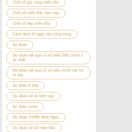
Chốt số giờ vàng miền bắc
Chốt số miền Bắc hôm nay
Chốt số đẹp miền Bắc
Cách đánh lô ngày nào cũng trúng
dự đoán
Dự đoán kết quả xổ số miền Bắc chính x
ác nhất
Dự đoán kết quả xổ số siêu chính xác hô
m nay
dự đoán lô kép
Dự đoán số de hôm nay
dự đoán xsmb
Dự đoán XSMB Minh Ngọc
Dự đoán xổ số miền Bắc