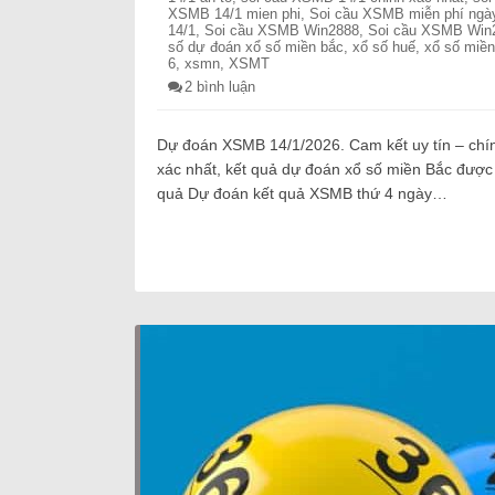
XSMB 14/1 mien phi
,
Soi cầu XSMB miễn phí ngà
14/1
,
Soi cầu XSMB Win2888
,
Soi cầu XSMB Win2
số dự đoán xổ số miền bắc
,
xổ số huế
,
xổ số miền
6
,
xsmn
,
XSMT
2 bình luận
ở
Dự
đoán
XSMB
Dự đoán XSMB 14/1/2026. Cam kết uy tín – chí
14/1/2026
xác nhất, kết quả dự đoán xổ số miền Bắc đượ
–
Dự
quả Dự đoán kết quả XSMB thứ 4 ngày…
đoán
kết
quả
XSMB tối
nay
thứ
6