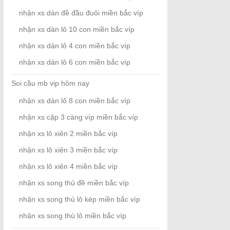
nhận xs dàn đề đầu đuôi miền bắc víp
nhận xs dàn lô 10 con miền bắc víp
nhận xs dàn lô 4 con miền bắc víp
nhận xs dàn lô 6 con miền bắc víp
Soi cầu mb vip hôm nay
nhận xs dàn lô 8 con miền bắc víp
nhận xs cặp 3 càng víp miền bắc víp
nhận xs lô xiên 2 miền bắc víp
nhận xs lô xiên 3 miền bắc víp
nhận xs lô xiên 4 miền bắc víp
nhận xs song thủ đề miền bắc víp
nhận xs song thủ lô kép miền bắc víp
nhận xs song thủ lô miền bắc víp