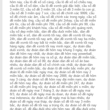
hôm nay
,
cầu lô đề xổ số càng
,
cầu lô đề xổ số chiều nay
,
cầu lô đề xổ số dàn
,
cầu lô đề xsmb giải đặc biệt
,
cầu số đề
3 miền 02
,
cầu số đề 3 miền 18
,
cầu số đề 3 miền là con gì
,
cầu số đề 3 miền quý 7 soi
,
cầu số đề chính xác 9999
,
cầu
số đề chính xác âm
,
cầu số đề chính xác trong ngày
,
cầu số
đề miền bắc ông
,
cầu số đề miễn phí 2nhay
,
cầu số đề miễn
phí 6s
,
cầu số đề miễn phí 789
,
cầu số đề miễn phí 99
,
cầu
số đề miễn phí khánh hòa
,
cầu số đề miễn phí quảng ninh
,
cầu số đẹp miền bắc
,
dàn đề đầu đuôi miền bắc
,
dàn đề
miền bắc e số
,
dàn đề xsmb tối nay
,
dàn đề xsmb tối nay
24h
,
dàn đề xsmb tối nay anh
,
dàn đề xsmb tối nay ba miền
,
dàn đề xsmb tối nay bất tử miền bắc
,
dàn đề xsmb tối nay
hàng ngày
,
dàn đề xsmb tối nay minh ngọc
,
dự doán dầu
duôi xsmb
,
dự đoán dàn đề hôm nay khung 3 ngày
,
dự đoán
dàn đề hôm nay nhất
,
dự đoán dàn đề hôm nay powerball
,
dự đoán dàn đề hôm nay ra số gì
,
dự đoán dàn đề miền bắc
,
dự đoán dàn đề xổ số 99
,
dự đoán dàn đề xổ số ăn bao
nhiêu
,
dự đoán dàn đề xổ số chính xác nhất
,
dự đoán dàn
đề xsmb số miền bắc
,
dự đoán lô đề miền bắc miễn phí
,
dự
đoán lô đề miền bắc ngày mai
,
dự đoán số đề hôm nay 2
miền bắc
,
dự đoán số đề hôm nay 2888
,
dự đoán số đề hôm
nay 3 càng
,
dự đoán số đề hôm nay đài miền nam
,
dự đoán
số đề hôm nay đầu
,
dự đoán số đề miễn phí 247
,
dự đoán
số đề miễn phí ông nội
,
dự đoán số đề miễn phí s miền
,
dự
đoán số đề ngày mai 7 tháng 3
,
dự đoán số đề ngày mai
8/3
,
dự đoán số đề ngày mai du doan
,
dự đoán số đề ngày
mai indonesia
,
dự đoán số đề ngày mai là bao nhiêu
,
dự
đoán số đề ngày mai tháp
,
dự đoán số đề tối nay 3 miền
bắc
,
dự đoán số đề tối nay a trúng rồi
,
dự đoán số đề tối nay
dự đoán xổ
,
đề đầu đuôi phú yên hôm nay
,
đề đầu đuôi ướp
,