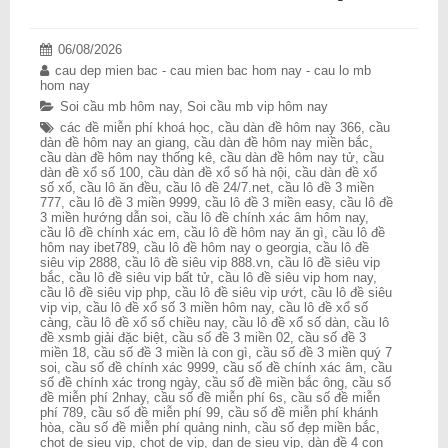
Posted
06/08/2026
06/08/2026
on:
Author:
cau dep mien bac - cau mien bac hom nay - cau lo mb
hom nay
Categories:
Soi cầu mb hôm nay
,
Soi cầu mb vip hôm nay
Tags:
các đề miễn phí khoá học
,
cầu dàn đề hôm nay 366
,
cầu
dàn đề hôm nay an giang
,
cầu dàn đề hôm nay miền bắc
,
cầu dàn đề hôm nay thống kê
,
cầu dàn đề hôm nay tử
,
cầu
dàn đề xổ số 100
,
cầu dàn đề xổ số hà nội
,
cầu dàn đề xổ
số xổ
,
cầu lô ăn đều
,
cầu lô đề 24/7.net
,
cầu lô đề 3 miền
777
,
cầu lô đề 3 miền 9999
,
cầu lô đề 3 miền easy
,
cầu lô đề
3 miền hướng dẫn soi
,
cầu lô đề chính xác âm hôm nay
,
cầu lô đề chính xác em
,
cầu lô đề hôm nay ăn gì
,
cầu lô đề
hôm nay ibet789
,
cầu lô đề hôm nay o georgia
,
cầu lô đề
siêu vip 2888
,
cầu lô đề siêu vip 888.vn
,
cầu lô đề siêu vip
bắc
,
cầu lô đề siêu vip bất tử
,
cầu lô đề siêu vip hom nay
,
cầu lô đề siêu vip php
,
cầu lô đề siêu vip ướt
,
cầu lô đề siêu
vip vip
,
cầu lô đề xổ số 3 miền hôm nay
,
cầu lô đề xổ số
càng
,
cầu lô đề xổ số chiều nay
,
cầu lô đề xổ số dàn
,
cầu lô
đề xsmb giải đặc biệt
,
cầu số đề 3 miền 02
,
cầu số đề 3
miền 18
,
cầu số đề 3 miền là con gì
,
cầu số đề 3 miền quý 7
soi
,
cầu số đề chính xác 9999
,
cầu số đề chính xác âm
,
cầu
số đề chính xác trong ngày
,
cầu số đề miền bắc ông
,
cầu số
đề miễn phí 2nhay
,
cầu số đề miễn phí 6s
,
cầu số đề miễn
phí 789
,
cầu số đề miễn phí 99
,
cầu số đề miễn phí khánh
hòa
,
cầu số đề miễn phí quảng ninh
,
cầu số đẹp miền bắc
,
chot de sieu vip
,
chot de vip
,
dan de sieu vip
,
dàn đề 4 con