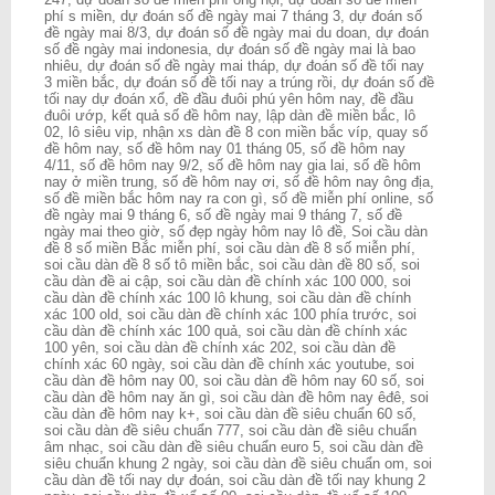
phí s miền
,
dự đoán số đề ngày mai 7 tháng 3
,
dự đoán số
đề ngày mai 8/3
,
dự đoán số đề ngày mai du doan
,
dự đoán
số đề ngày mai indonesia
,
dự đoán số đề ngày mai là bao
nhiêu
,
dự đoán số đề ngày mai tháp
,
dự đoán số đề tối nay
3 miền bắc
,
dự đoán số đề tối nay a trúng rồi
,
dự đoán số đề
tối nay dự đoán xổ
,
đề đầu đuôi phú yên hôm nay
,
đề đầu
đuôi ướp
,
kết quả số đề hôm nay
,
lập dàn đề miền bắc
,
lô
02
,
lô siêu vip
,
nhận xs dàn đề 8 con miền bắc víp
,
quay số
đề hôm nay
,
số đề hôm nay 01 tháng 05
,
số đề hôm nay
4/11
,
số đề hôm nay 9/2
,
số đề hôm nay gia lai
,
số đề hôm
nay ở miền trung
,
số đề hôm nay ơi
,
số đề hôm nay ông địa
,
số đề miền bắc hôm nay ra con gì
,
số đề miễn phí online
,
số
đề ngày mai 9 tháng 6
,
số đề ngày mai 9 tháng 7
,
số đề
ngày mai theo giờ
,
số đẹp ngày hôm nay lô đề
,
Soi cầu dàn
đề 8 số miền Bắc miễn phí
,
soi cầu dàn đề 8 số miễn phí
,
soi cầu dàn đề 8 số tô miền bắc
,
soi cầu dàn đề 80 số
,
soi
cầu dàn đề ai cập
,
soi cầu dàn đề chính xác 100 000
,
soi
cầu dàn đề chính xác 100 lô khung
,
soi cầu dàn đề chính
xác 100 old
,
soi cầu dàn đề chính xác 100 phía trước
,
soi
cầu dàn đề chính xác 100 quả
,
soi cầu dàn đề chính xác
100 yên
,
soi cầu dàn đề chính xác 202
,
soi cầu dàn đề
chính xác 60 ngày
,
soi cầu dàn đề chính xác youtube
,
soi
cầu dàn đề hôm nay 00
,
soi cầu dàn đề hôm nay 60 số
,
soi
cầu dàn đề hôm nay ăn gì
,
soi cầu dàn đề hôm nay êđê
,
soi
cầu dàn đề hôm nay k+
,
soi cầu dàn đề siêu chuẩn 60 số
,
soi cầu dàn đề siêu chuẩn 777
,
soi cầu dàn đề siêu chuẩn
âm nhạc
,
soi cầu dàn đề siêu chuẩn euro 5
,
soi cầu dàn đề
siêu chuẩn khung 2 ngày
,
soi cầu dàn đề siêu chuẩn om
,
soi
cầu dàn đề tối nay dự đoán
,
soi cầu dàn đề tối nay khung 2