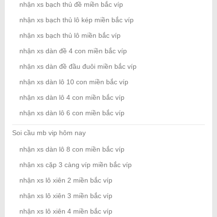
nhận xs bạch thủ đề miền bắc víp
nhận xs bạch thủ lô kép miền bắc víp
nhận xs bạch thủ lô miền bắc víp
nhận xs dàn đề 4 con miền bắc víp
nhận xs dàn đề đầu đuôi miền bắc víp
nhận xs dàn lô 10 con miền bắc víp
nhận xs dàn lô 4 con miền bắc víp
nhận xs dàn lô 6 con miền bắc víp
Soi cầu mb vip hôm nay
nhận xs dàn lô 8 con miền bắc víp
nhận xs cặp 3 càng víp miền bắc víp
nhận xs lô xiên 2 miền bắc víp
nhận xs lô xiên 3 miền bắc víp
nhận xs lô xiên 4 miền bắc víp