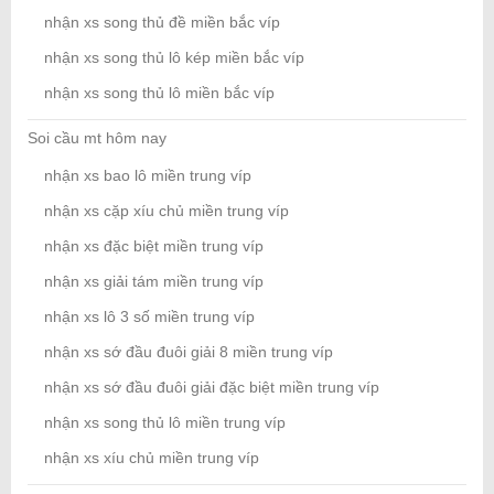
nhận xs song thủ đề miền bắc víp
nhận xs song thủ lô kép miền bắc víp
nhận xs song thủ lô miền bắc víp
Soi cầu mt hôm nay
nhận xs bao lô miền trung víp
nhận xs cặp xíu chủ miền trung víp
nhận xs đặc biệt miền trung víp
nhận xs giải tám miền trung víp
nhận xs lô 3 số miền trung víp
nhận xs sớ đầu đuôi giải 8 miền trung víp
nhận xs sớ đầu đuôi giải đặc biệt miền trung víp
nhận xs song thủ lô miền trung víp
nhận xs xíu chủ miền trung víp