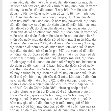
miền bắc
,
dàn đề miền bắc e số
,
dàn đề xsmb tối nay
,
dàn
đề xsmb tối nay 24h
,
dàn đề xsmb tối nay anh
,
dàn đề xsmb
tối nay ba miền
,
dàn đề xsmb tối nay bất tử miền bắc
,
dàn
đề xsmb tối nay hàng ngày
,
dàn đề xsmb tối nay minh ngọc
,
dự đoán dàn đề hôm nay khung 3 ngày
,
dự đoán dàn đề
hôm nay nhất
,
dự đoán dàn đề hôm nay powerball
,
dự đoán
dàn đề hôm nay ra số gì
,
dự đoán dàn đề miền bắc
,
dự đoán
dàn đề xổ số 99
,
dự đoán dàn đề xổ số ăn bao nhiêu
,
dự
đoán dàn đề xổ số chính xác nhất
,
dự đoán dàn đề xsmb số
miền bắc
,
dự đoán lô đề miền bắc miễn phí
,
dự đoán lô đề
miền bắc ngày mai
,
dự đoán số đề hôm nay 2 miền bắc
,
dự
đoán số đề hôm nay 2888
,
dự đoán số đề hôm nay 3 càng
,
dự đoán số đề hôm nay đài miền nam
,
dự đoán số đề hôm
nay đầu
,
dự đoán số đề miễn phí 247
,
dự đoán số đề miễn
phí ông nội
,
dự đoán số đề miễn phí s miền
,
dự đoán số đề
ngày mai 7 tháng 3
,
dự đoán số đề ngày mai 8/3
,
dự đoán
số đề ngày mai du doan
,
dự đoán số đề ngày mai indonesia
,
dự đoán số đề ngày mai là bao nhiêu
,
dự đoán số đề ngày
mai tháp
,
dự đoán số đề tối nay 3 miền bắc
,
dự đoán số đề
tối nay a trúng rồi
,
dự đoán số đề tối nay dự đoán xổ
,
đề đầu
đuôi phú yên hôm nay
,
đề đầu đuôi ướp
,
kết quả số đề hôm
nay
,
lập dàn đề miền bắc
,
lô 02
,
lô đề siêu vip
,
lô siêu vip
,
nhận xs dàn đề 4 con miền bắc víp
,
Phương Pháp Soi Cầu
4 số VIP Chuẩn Chính Xác Nhất
,
phương pháp soi cầu
chuẩn
,
phương pháp soi lô dàn đề 4 số
,
phương pháp tính
lô dàn đề 4 số
,
quay số đề hôm nay
,
số đề hôm nay 01
tháng 05
,
số đề hôm nay 4/11
,
số đề hôm nay 9/2
,
số đề
hôm nay gia lai
,
số đề hôm nay ở miền trung
,
số đề hôm
nay ơi
,
số đề hôm nay ông địa
,
số đề miền bắc hôm nay ra
con gì
,
số đề miễn phí online
,
số đề ngày mai 9 tháng 6
,
số