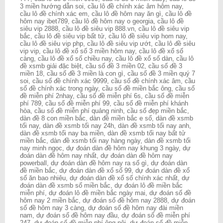
3 miền hướng dẫn soi
,
cầu lô đề chính xác âm hôm nay
,
cầu lô đề chính xác em
,
cầu lô đề hôm nay ăn gì
,
cầu lô đề
hôm nay ibet789
,
cầu lô đề hôm nay o georgia
,
cầu lô đề
siêu vip 2888
,
cầu lô đề siêu vip 888.vn
,
cầu lô đề siêu vip
bắc
,
cầu lô đề siêu vip bất tử
,
cầu lô đề siêu vip hom nay
,
cầu lô đề siêu vip php
,
cầu lô đề siêu vip ướt
,
cầu lô đề siêu
vip vip
,
cầu lô đề xổ số 3 miền hôm nay
,
cầu lô đề xổ số
càng
,
cầu lô đề xổ số chiều nay
,
cầu lô đề xổ số dàn
,
cầu lô
đề xsmb giải đặc biệt
,
cầu số đề 3 miền 02
,
cầu số đề 3
miền 18
,
cầu số đề 3 miền là con gì
,
cầu số đề 3 miền quý 7
soi
,
cầu số đề chính xác 9999
,
cầu số đề chính xác âm
,
cầu
số đề chính xác trong ngày
,
cầu số đề miền bắc ông
,
cầu số
đề miễn phí 2nhay
,
cầu số đề miễn phí 6s
,
cầu số đề miễn
phí 789
,
cầu số đề miễn phí 99
,
cầu số đề miễn phí khánh
hòa
,
cầu số đề miễn phí quảng ninh
,
cầu số đẹp miền bắc
,
dàn đề 8 con miền bắc
,
dàn đề miền bắc e số
,
dàn đề xsmb
tối nay
,
dàn đề xsmb tối nay 24h
,
dàn đề xsmb tối nay anh
,
dàn đề xsmb tối nay ba miền
,
dàn đề xsmb tối nay bất tử
miền bắc
,
dàn đề xsmb tối nay hàng ngày
,
dàn đề xsmb tối
nay minh ngọc
,
dự đoán dàn đề hôm nay khung 3 ngày
,
dự
đoán dàn đề hôm nay nhất
,
dự đoán dàn đề hôm nay
powerball
,
dự đoán dàn đề hôm nay ra số gì
,
dự đoán dàn
đề miền bắc
,
dự đoán dàn đề xổ số 99
,
dự đoán dàn đề xổ
số ăn bao nhiêu
,
dự đoán dàn đề xổ số chính xác nhất
,
dự
đoán dàn đề xsmb số miền bắc
,
dự đoán lô đề miền bắc
miễn phí
,
dự đoán lô đề miền bắc ngày mai
,
dự đoán số đề
hôm nay 2 miền bắc
,
dự đoán số đề hôm nay 2888
,
dự đoán
số đề hôm nay 3 càng
,
dự đoán số đề hôm nay đài miền
nam
,
dự đoán số đề hôm nay đầu
,
dự đoán số đề miễn phí
247
,
dự đoán số đề miễn phí ông nội
,
dự đoán số đề miễn