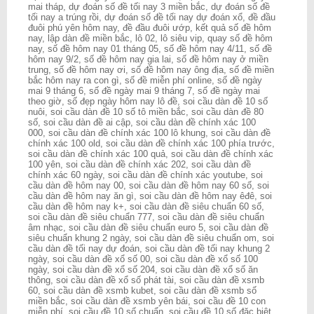
mai tháp
,
dự đoán số đề tối nay 3 miền bắc
,
dự đoán số đề
tối nay a trúng rồi
,
dự đoán số đề tối nay dự đoán xổ
,
đề đầu
đuôi phú yên hôm nay
,
đề đầu đuôi ướp
,
kết quả số đề hôm
nay
,
lập dàn đề miền bắc
,
lô 02
,
lô siêu vip
,
quay số đề hôm
nay
,
số đề hôm nay 01 tháng 05
,
số đề hôm nay 4/11
,
số đề
hôm nay 9/2
,
số đề hôm nay gia lai
,
số đề hôm nay ở miền
trung
,
số đề hôm nay ơi
,
số đề hôm nay ông địa
,
số đề miền
bắc hôm nay ra con gì
,
số đề miễn phí online
,
số đề ngày
mai 9 tháng 6
,
số đề ngày mai 9 tháng 7
,
số đề ngày mai
theo giờ
,
số đẹp ngày hôm nay lô đề
,
soi cầu dàn đề 10 số
nuôi
,
soi cầu dàn đề 10 số tô miền bắc
,
soi cầu dàn đề 80
số
,
soi cầu dàn đề ai cập
,
soi cầu dàn đề chính xác 100
000
,
soi cầu dàn đề chính xác 100 lô khung
,
soi cầu dàn đề
chính xác 100 old
,
soi cầu dàn đề chính xác 100 phía trước
,
soi cầu dàn đề chính xác 100 quả
,
soi cầu dàn đề chính xác
100 yên
,
soi cầu dàn đề chính xác 202
,
soi cầu dàn đề
chính xác 60 ngày
,
soi cầu dàn đề chính xác youtube
,
soi
cầu dàn đề hôm nay 00
,
soi cầu dàn đề hôm nay 60 số
,
soi
cầu dàn đề hôm nay ăn gì
,
soi cầu dàn đề hôm nay êđê
,
soi
cầu dàn đề hôm nay k+
,
soi cầu dàn đề siêu chuẩn 60 số
,
soi cầu dàn đề siêu chuẩn 777
,
soi cầu dàn đề siêu chuẩn
âm nhạc
,
soi cầu dàn đề siêu chuẩn euro 5
,
soi cầu dàn đề
siêu chuẩn khung 2 ngày
,
soi cầu dàn đề siêu chuẩn om
,
soi
cầu dàn đề tối nay dự đoán
,
soi cầu dàn đề tối nay khung 2
ngày
,
soi cầu dàn đề xổ số 00
,
soi cầu dàn đề xổ số 100
ngày
,
soi cầu dàn đề xổ số 204
,
soi cầu dàn đề xổ số ăn
thông
,
soi cầu dàn đề xổ số phát tài
,
soi cầu dàn đề xsmb
60
,
soi cầu dàn đề xsmb kubet
,
soi cầu dàn đề xsmb số
miền bắc
,
soi cầu dàn đề xsmb yên bái
,
soi cầu đề 10 con
miễn phí
,
soi cầu đề 10 số chuẩn
,
soi cầu đề 10 số đặc biệt
,