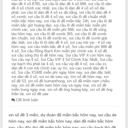
dàn đề 4 số 8785
,
soi cầu lô dàn đề 4 số 888
,
soi cầu lô dàn
đề 4 số chính xác nhất
,
soi cầu lô dàn đề 4 số xổ số đài
phát
,
soi cầu lô dàn đề 4 số xs đà nẵng
,
soi cầu lô dàn đề 4
số xsmb
,
soi cầu lô đề 4 số vip
,
soi cầu lô đề chuẩn nhất
miền bắc hôm nay
,
soi cầu lô đề miền bắc 24h
,
soi cầu lô đề
miền bắc giờ hoàng đạo
,
soi cầu lô đề miền bắc miễn phí
chính xác
,
soi cầu lô đề miễn phí 888
,
soi cầu lô đề vũng
tàu hôm nay
,
soi cầu lô đề xsmb 365
,
soi cầu lô đề xsmb
âm chuẩn
,
soi cầu lô đề xsmb es
,
soi cầu lô đề xsmb giải
đặc biệt
,
soi cầu lô tô dàn đề 4 số
,
soi cau mb vip - 4 số vip
hôm nay
,
soi cầu miền bắc đề 4 số
,
Soi cầu miễn phí 888 đề
4 số
,
Soi cầu Rồng Bạch Kim miễn phí chính xác 4 số đề
,
soi cầu sông thủ lô đề hôm nay
,
Soi cầu VIP 4 con hôm nay
,
Soi cầu vip 4 số
,
Soi Cầu VIP 4 Số Chính Xác Nhất
,
Soi cầu
vip bạch thủ phát tài 4 số
,
soi cầu vip đề 4 số
,
soi cầu xs
dàn đề 4 con mb chính xác uy tín
,
soi cau xsmb dàn đề 4
số
,
Soi cầu XSMB miễn phí ngày hôm nay
,
soi dàn đặc biệt
,
soi dàn đề 4 số
,
soi so de sieu vip
,
tìm số đề hôm nay
,
xin
số đề 53
,
xin số đề kumanthong
,
xin số đề miền nam chiều
nay
,
xin số đề miền nam hôm nay và ngày mai
,
xin số đề
miền trung ngày mai
,
xin số đề ông hoàng bảy
,
xin số đề ông
thần tài
,
xin số đề uae
136 bình luận
ở
nhận
xs
dàn
xin số đề 3 miền, dự đoán đề miền bắc hôm nay, soi cầu de
đề
hôm nay, soi đề miền bắc hôm nay, dàn đề miền bắc hôm
4
con
nay, cầu độc thủ đề miền bắc hôm nay, soi cầu bạch thủ đề