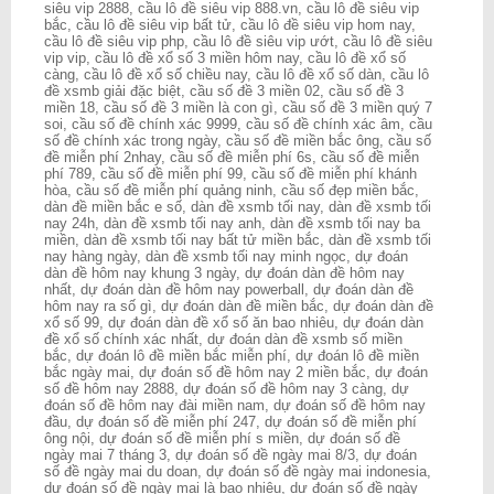
siêu vip 2888
,
cầu lô đề siêu vip 888.vn
,
cầu lô đề siêu vip
bắc
,
cầu lô đề siêu vip bất tử
,
cầu lô đề siêu vip hom nay
,
cầu lô đề siêu vip php
,
cầu lô đề siêu vip ướt
,
cầu lô đề siêu
vip vip
,
cầu lô đề xổ số 3 miền hôm nay
,
cầu lô đề xổ số
càng
,
cầu lô đề xổ số chiều nay
,
cầu lô đề xổ số dàn
,
cầu lô
đề xsmb giải đặc biệt
,
cầu số đề 3 miền 02
,
cầu số đề 3
miền 18
,
cầu số đề 3 miền là con gì
,
cầu số đề 3 miền quý 7
soi
,
cầu số đề chính xác 9999
,
cầu số đề chính xác âm
,
cầu
số đề chính xác trong ngày
,
cầu số đề miền bắc ông
,
cầu số
đề miễn phí 2nhay
,
cầu số đề miễn phí 6s
,
cầu số đề miễn
phí 789
,
cầu số đề miễn phí 99
,
cầu số đề miễn phí khánh
hòa
,
cầu số đề miễn phí quảng ninh
,
cầu số đẹp miền bắc
,
dàn đề miền bắc e số
,
dàn đề xsmb tối nay
,
dàn đề xsmb tối
nay 24h
,
dàn đề xsmb tối nay anh
,
dàn đề xsmb tối nay ba
miền
,
dàn đề xsmb tối nay bất tử miền bắc
,
dàn đề xsmb tối
nay hàng ngày
,
dàn đề xsmb tối nay minh ngọc
,
dự đoán
dàn đề hôm nay khung 3 ngày
,
dự đoán dàn đề hôm nay
nhất
,
dự đoán dàn đề hôm nay powerball
,
dự đoán dàn đề
hôm nay ra số gì
,
dự đoán dàn đề miền bắc
,
dự đoán dàn đề
xổ số 99
,
dự đoán dàn đề xổ số ăn bao nhiêu
,
dự đoán dàn
đề xổ số chính xác nhất
,
dự đoán dàn đề xsmb số miền
bắc
,
dự đoán lô đề miền bắc miễn phí
,
dự đoán lô đề miền
bắc ngày mai
,
dự đoán số đề hôm nay 2 miền bắc
,
dự đoán
số đề hôm nay 2888
,
dự đoán số đề hôm nay 3 càng
,
dự
đoán số đề hôm nay đài miền nam
,
dự đoán số đề hôm nay
đầu
,
dự đoán số đề miễn phí 247
,
dự đoán số đề miễn phí
ông nội
,
dự đoán số đề miễn phí s miền
,
dự đoán số đề
ngày mai 7 tháng 3
,
dự đoán số đề ngày mai 8/3
,
dự đoán
số đề ngày mai du doan
,
dự đoán số đề ngày mai indonesia
,
dự đoán số đề ngày mai là bao nhiêu
,
dự đoán số đề ngày