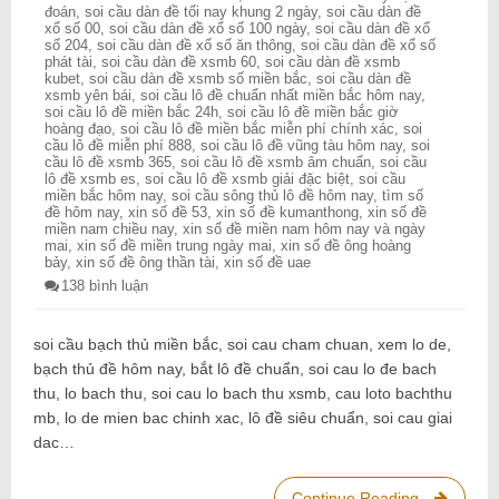
đoán
,
soi cầu dàn đề tối nay khung 2 ngày
,
soi cầu dàn đề
xổ số 00
,
soi cầu dàn đề xổ số 100 ngày
,
soi cầu dàn đề xổ
số 204
,
soi cầu dàn đề xổ số ăn thông
,
soi cầu dàn đề xổ số
phát tài
,
soi cầu dàn đề xsmb 60
,
soi cầu dàn đề xsmb
kubet
,
soi cầu dàn đề xsmb số miền bắc
,
soi cầu dàn đề
xsmb yên bái
,
soi cầu lô đề chuẩn nhất miền bắc hôm nay
,
soi cầu lô đề miền bắc 24h
,
soi cầu lô đề miền bắc giờ
hoàng đạo
,
soi cầu lô đề miền bắc miễn phí chính xác
,
soi
cầu lô đề miễn phí 888
,
soi cầu lô đề vũng tàu hôm nay
,
soi
cầu lô đề xsmb 365
,
soi cầu lô đề xsmb âm chuẩn
,
soi cầu
lô đề xsmb es
,
soi cầu lô đề xsmb giải đặc biệt
,
soi cầu
miền bắc hôm nay
,
soi cầu sông thủ lô đề hôm nay
,
tìm số
đề hôm nay
,
xin số đề 53
,
xin số đề kumanthong
,
xin số đề
miền nam chiều nay
,
xin số đề miền nam hôm nay và ngày
mai
,
xin số đề miền trung ngày mai
,
xin số đề ông hoàng
bảy
,
xin số đề ông thần tài
,
xin số đề uae
138 bình luận
ở
nhận
xs
dàn
soi cầu bạch thủ miền bắc, soi cau cham chuan, xem lo de,
đề
bạch thủ đề hôm nay, bắt lô đề chuẩn, soi cau lo đe bach
đầu
đuôi
thu, lo bach thu, soi cau lo bach thu xsmb, cau loto bachthu
miền
mb, lo de mien bac chinh xac, lô đề siêu chuẩn, soi cau giai
bắc
víp
dac…
Continue Reading
nhận