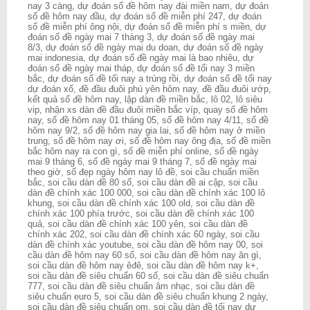
nay 3 càng
,
dự đoán số đề hôm nay đài miền nam
,
dự đoán
số đề hôm nay đầu
,
dự đoán số đề miễn phí 247
,
dự đoán
số đề miễn phí ông nội
,
dự đoán số đề miễn phí s miền
,
dự
đoán số đề ngày mai 7 tháng 3
,
dự đoán số đề ngày mai
8/3
,
dự đoán số đề ngày mai du doan
,
dự đoán số đề ngày
mai indonesia
,
dự đoán số đề ngày mai là bao nhiêu
,
dự
đoán số đề ngày mai tháp
,
dự đoán số đề tối nay 3 miền
bắc
,
dự đoán số đề tối nay a trúng rồi
,
dự đoán số đề tối nay
dự đoán xổ
,
đề đầu đuôi phú yên hôm nay
,
đề đầu đuôi ướp
,
kết quả số đề hôm nay
,
lập dàn đề miền bắc
,
lô 02
,
lô siêu
vip
,
nhận xs dàn đề đầu đuôi miền bắc víp
,
quay số đề hôm
nay
,
số đề hôm nay 01 tháng 05
,
số đề hôm nay 4/11
,
số đề
hôm nay 9/2
,
số đề hôm nay gia lai
,
số đề hôm nay ở miền
trung
,
số đề hôm nay ơi
,
số đề hôm nay ông địa
,
số đề miền
bắc hôm nay ra con gì
,
số đề miễn phí online
,
số đề ngày
mai 9 tháng 6
,
số đề ngày mai 9 tháng 7
,
số đề ngày mai
theo giờ
,
số đẹp ngày hôm nay lô đề
,
soi cầu chuẩn miền
bắc
,
soi cầu dàn đề 80 số
,
soi cầu dàn đề ai cập
,
soi cầu
dàn đề chính xác 100 000
,
soi cầu dàn đề chính xác 100 lô
khung
,
soi cầu dàn đề chính xác 100 old
,
soi cầu dàn đề
chính xác 100 phía trước
,
soi cầu dàn đề chính xác 100
quả
,
soi cầu dàn đề chính xác 100 yên
,
soi cầu dàn đề
chính xác 202
,
soi cầu dàn đề chính xác 60 ngày
,
soi cầu
dàn đề chính xác youtube
,
soi cầu dàn đề hôm nay 00
,
soi
cầu dàn đề hôm nay 60 số
,
soi cầu dàn đề hôm nay ăn gì
,
soi cầu dàn đề hôm nay êđê
,
soi cầu dàn đề hôm nay k+
,
soi cầu dàn đề siêu chuẩn 60 số
,
soi cầu dàn đề siêu chuẩn
777
,
soi cầu dàn đề siêu chuẩn âm nhạc
,
soi cầu dàn đề
siêu chuẩn euro 5
,
soi cầu dàn đề siêu chuẩn khung 2 ngày
,
soi cầu dàn đề siêu chuẩn om
,
soi cầu dàn đề tối nay dự