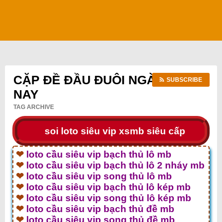
CẶP ĐỀ ĐẦU ĐUÔI NGÀY HÔM
SUBSCRIBE
NAY
TAG ARCHIVE
soi loto siêu vip xsmb siêu cấp
❤
loto cầu siêu vip bạch thủ lô mb
❤
loto cầu siêu vip bạch thủ lô 2 nháy mb
❤
loto cầu siêu vip song thủ lô mb
❤
loto cầu siêu vip bạch thủ lô kép mb
❤
loto cầu siêu vip song thủ lô kép mb
❤
loto cầu siêu vip bạch thủ đề mb
❤
loto cầu siêu vip song thủ đề mb