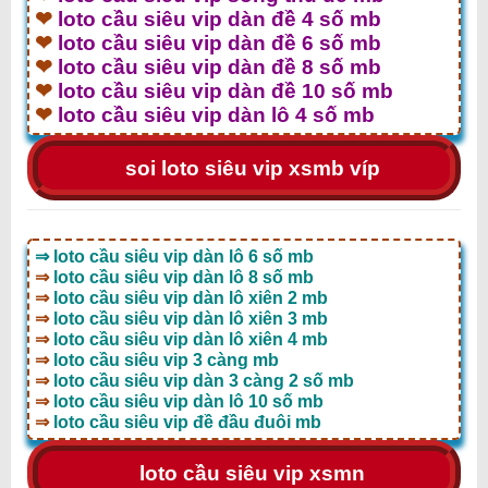
❤
loto cầu siêu vip dàn đề 4 số mb
❤
loto cầu siêu vip dàn đề 6 số mb
❤
loto cầu siêu vip dàn đề 8 số mb
❤
loto cầu siêu vip dàn đề 10 số mb
❤
loto cầu siêu vip dàn lô 4 số mb
soi loto siêu vip xsmb víp
⇒
loto cầu siêu vip dàn lô 6 số mb
⇒
loto cầu siêu vip dàn lô 8 số mb
⇒
loto cầu siêu vip dàn lô xiên 2 mb
⇒
loto cầu siêu vip dàn lô xiên 3 mb
⇒
loto cầu siêu vip dàn lô xiên 4 mb
⇒
loto cầu siêu vip 3 càng mb
⇒
loto cầu siêu vip dàn 3 càng 2 số mb
⇒
loto cầu siêu vip dàn lô 10 số mb
⇒
loto cầu siêu vip đề đầu đuôi mb
loto cầu siêu vip xsmn