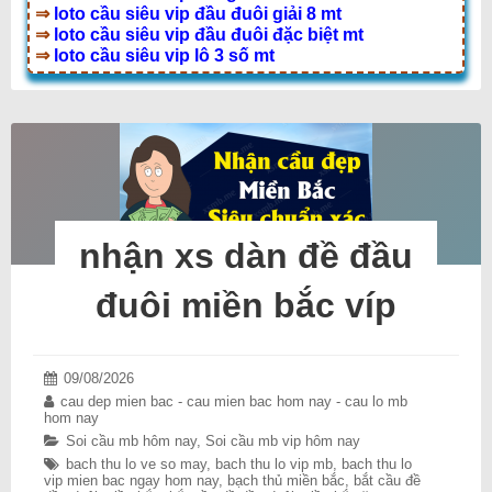
⇒
loto cầu siêu vip đầu đuôi giải 8 mt
⇒
loto cầu siêu vip đầu đuôi đặc biệt mt
⇒
loto cầu siêu vip lô 3 số mt
nhận xs dàn đề đầu
đuôi miền bắc víp
Posted
09/08/2026
09/08/2026
on:
Author:
cau dep mien bac - cau mien bac hom nay - cau lo mb
hom nay
Categories:
Soi cầu mb hôm nay
,
Soi cầu mb vip hôm nay
Tags:
bach thu lo ve so may
,
bach thu lo vip mb
,
bach thu lo
vip mien bac ngay hom nay
,
bạch thủ miền bắc
,
bắt cầu đề