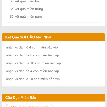
Số kết quả miền bắc
Số kết quả miền trung
Số kết quả miền nam
Kết Quả SOI CẦU Mới Nhất
nhận xs dàn lô 4 con miền bắc víp
nhận xs dàn đề 6 con miền bắc víp
nhận xs dàn đề 10 con miền bắc víp
nhận xs dàn đề 4 con miền bắc víp
nhận xs dàn lô 10 con miền bắc víp
Cầu Đẹp Miền Bắc