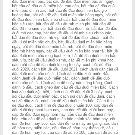
đầu đuôi miền bắc
,
bắt cầu đề đầu đuôi miền bắc ăn ngay
,
bắt cầu đề đầu đuôi miền bắc cao cấp
,
bắt cầu đề đầu đuôi
miền bắc chính xác
,
bắt cầu đề đầu đuôi miền bắc giờ
hoàng đạo
,
bắt cầu đề đầu đuôi miền bắc hàng ngày
,
bắt cầu
đề đầu đuôi miền bắc siêu chuẩn
,
bắt cầu đề đầu đuôi miền
bắc siêu víp
,
bắt dàn đề đầu đít mb mien phí
,
bắt dàn đề
đầu đít mb sieu vip
,
bắt dàn đề đầu đuôi mb
,
bắt dàn đề đầu
đuôi mb cao cap
,
bắt dàn đề đầu đuôi mb sieu chính xác
,
bắt dàn đề đầu đuôi mb vip
,
bắt đề đầu đuôi chuẩn
,
bắt đề
đầu đuôi miền bắc chuẩn
,
bắt đề đầu đuôi miền bắc hàng
ngày
,
bắt đề đầu đuôi miền bắc mb
,
bắt đề đầu đuôi miền
bắc mb hàng ngày
,
bắt đề đầu đuôi miền bắc phát tài
,
bắt đề
đầu đuôi miền bắc rồng bạch kim
,
bắt đề đầu đuôi miền bắc
siêu víp
,
bắt đề đầu đuôi xsmb
,
các đề miễn phí khoá học
,
cách bắt dàn đề đầu đuôi khung 5 ngày
,
cách bắt đề đầu
đuôi 2020
,
cách bắt đề đầu đuôi 2021
,
cách đánh dàn cầu đề
đầu đuôi miền bắc có lãi
,
Cách đánh đầu đuôi miền Bắc
,
cách đánh đề đầu đuôi miền bắc
,
cách đánh đề đầu đuôi
miền bắc có lãi
,
Cách đánh đề ngày nào cũng trúng
,
Cách
đánh lô đầu
,
cách ghép dàn cầu đề đầu đuôi miền bắc
,
Cách
loại đầu đuôi đặc biệt
,
cách nuôi đề đầu đuôi 3 ngày
,
cách
soi cầu đầu đuôi miền bắc
,
cách soi dàn đề đầu đuôi
,
cách
soi đề đầu đuôi
,
cách soi đề đầu đuôi miền bắc
,
Cách tính
de đầu đuôi
,
cách tính đề đầu đuôi chuẩn 100
,
cap dàn đề
đầu đuôi dep nhat hom nay
,
cap dàn đề đầu đuôi hom nay
,
cặp đề đầu đuôi ngày hôm nay
,
cầu cầu đề đầu đuôi miền
bắc
,
cầu cầu đề đầu đuôi miền bắc chính xác hôm nay
,
cầu
dàn đề hôm nay 366
,
cầu dàn đề hôm nay an giang
,
cầu dàn
đề hôm nay miền bắc
,
cầu dàn đề hôm nay thống kê
,
cầu
dàn đề hôm nay tử
,
cầu dàn đề xổ số 100
,
cầu dàn đề xổ số