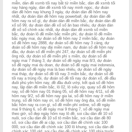
miền
,
dàn đề xsmb tối nay bất tử miền bắc
,
dàn đề xsmb tối
nay hàng ngày
,
dàn đề xsmb tối nay minh ngọc
,
dự đoán
dàn đề hôm nay khung 3 ngày
,
dự đoán dàn đề hôm nay
nhất
,
dự đoán dàn đề hôm nay powerball
,
dự đoán dàn đề
hôm nay ra số gì
,
dự đoán dàn đề miền bắc
,
dự đoán dàn đề
xổ số 99
,
dự đoán dàn đề xổ số ăn bao nhiêu
,
dự đoán dàn
đề xổ số chính xác nhất
,
dự đoán dàn đề xsmb số miền
bắc
,
dự đoán lô đề miền bắc miễn phí
,
dự đoán lô đề miền
bắc ngày mai
,
dự đoán số đề hôm nay 2 miền bắc
,
dự đoán
số đề hôm nay 2888
,
dự đoán số đề hôm nay 3 càng
,
dự
đoán số đề hôm nay đài miền nam
,
dự đoán số đề hôm nay
đầu
,
dự đoán số đề miễn phí 247
,
dự đoán số đề miễn phí
ông nội
,
dự đoán số đề miễn phí s miền
,
dự đoán số đề
ngày mai 7 tháng 3
,
dự đoán số đề ngày mai 8/3
,
dự đoán
số đề ngày mai du doan
,
dự đoán số đề ngày mai indonesia
,
dự đoán số đề ngày mai là bao nhiêu
,
dự đoán số đề ngày
mai tháp
,
dự đoán số đề tối nay 3 miền bắc
,
dự đoán số đề
tối nay a trúng rồi
,
dự đoán số đề tối nay dự đoán xổ
,
đề đầu
đuôi phú yên hôm nay
,
đề đầu đuôi ướp
,
kết quả số đề hôm
nay
,
lập dàn đề miền bắc
,
lô 02
,
lô siêu vip
,
quay số đề hôm
nay
,
số đề hôm nay 01 tháng 05
,
số đề hôm nay 4/11
,
số đề
hôm nay 9/2
,
số đề hôm nay gia lai
,
số đề hôm nay ở miền
trung
,
số đề hôm nay ơi
,
số đề hôm nay ông địa
,
số đề miền
bắc hôm nay ra con gì
,
số đề miễn phí online
,
số đề ngày
mai 9 tháng 6
,
số đề ngày mai 9 tháng 7
,
số đề ngày mai
theo giờ
,
số đẹp ngày hôm nay lô đề
,
soi cầu dàn đề 10 số
nuôi
,
soi cầu dàn đề 10 số tô miền bắc
,
soi cầu dàn đề 80
số
,
soi cầu dàn đề ai cập
,
soi cầu dàn đề chính xác 100
000
,
soi cầu dàn đề chính xác 100 lô khung
,
soi cầu dàn đề
chính xác 100 old
,
soi cầu dàn đề chính xác 100 phía trước
,