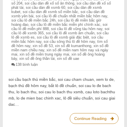
số 204
,
soi cầu dàn đề xổ số ăn thông
,
soi cầu dàn đề xổ số
phát tài
,
soi cầu dàn đề xsmb 60
,
soi cầu dàn đề xsmb
kubet
,
soi cầu dàn đề xsmb số miền bắc
,
soi cầu dàn đề
xsmb yên bái
,
soi cầu lô đề chuẩn nhất miền bắc hôm nay
,
soi cầu lô đề miền bắc 24h
,
soi cầu lô đề miền bắc giờ
hoàng đạo
,
soi cầu lô đề miền bắc miễn phí chính xác
,
soi
cầu lô đề miễn phí 888
,
soi cầu lô đề vũng tàu hôm nay
,
soi
cầu lô đề xsmb 365
,
soi cầu lô đề xsmb âm chuẩn
,
soi cầu
lô đề xsmb es
,
soi cầu lô đề xsmb giải đặc biệt
,
soi cầu
miền bắc hôm nay
,
soi cầu sông thủ lô đề hôm nay
,
tìm số
đề hôm nay
,
xin số đề 53
,
xin số đề kumanthong
,
xin số đề
miền nam chiều nay
,
xin số đề miền nam hôm nay và ngày
mai
,
xin số đề miền trung ngày mai
,
xin số đề ông hoàng
bảy
,
xin số đề ông thần tài
,
xin số đề uae
138 bình luận
ở
nhận
xs
dàn
soi cầu bạch thủ miền bắc, soi cau cham chuan, xem lo de,
đề
bạch thủ đề hôm nay, bắt lô đề chuẩn, soi cau lo đe bach
đầu
đuôi
thu, lo bach thu, soi cau lo bach thu xsmb, cau loto bachthu
miền
mb, lo de mien bac chinh xac, lô đề siêu chuẩn, soi cau giai
bắc
víp
dac…
Continue Reading
nhận
xs