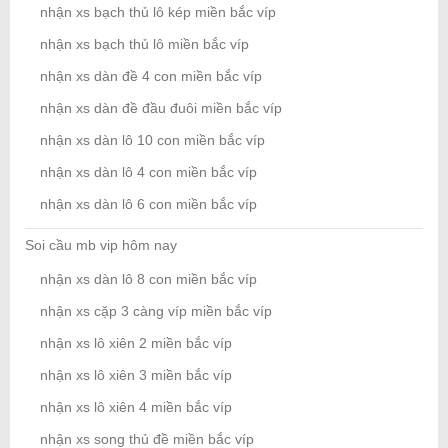
nhận xs bạch thủ lô kép miền bắc víp
nhận xs bạch thủ lô miền bắc víp
nhận xs dàn đề 4 con miền bắc víp
nhận xs dàn đề đầu đuôi miền bắc víp
nhận xs dàn lô 10 con miền bắc víp
nhận xs dàn lô 4 con miền bắc víp
nhận xs dàn lô 6 con miền bắc víp
Soi cầu mb vip hôm nay
nhận xs dàn lô 8 con miền bắc víp
nhận xs cặp 3 càng víp miền bắc víp
nhận xs lô xiên 2 miền bắc víp
nhận xs lô xiên 3 miền bắc víp
nhận xs lô xiên 4 miền bắc víp
nhận xs song thủ đề miền bắc víp