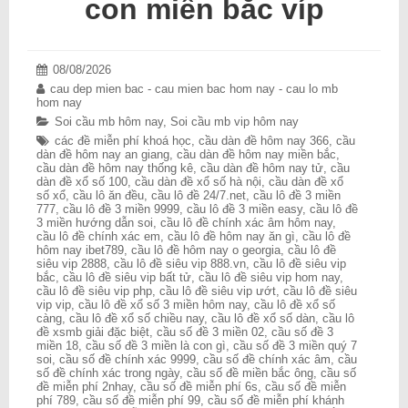
con miền bắc víp
víp
Posted
08/08/2026
08/08/2026
on:
Author:
cau dep mien bac - cau mien bac hom nay - cau lo mb
hom nay
Categories:
Soi cầu mb hôm nay
,
Soi cầu mb vip hôm nay
Tags:
các đề miễn phí khoá học
,
cầu dàn đề hôm nay 366
,
cầu
dàn đề hôm nay an giang
,
cầu dàn đề hôm nay miền bắc
,
cầu dàn đề hôm nay thống kê
,
cầu dàn đề hôm nay tử
,
cầu
dàn đề xổ số 100
,
cầu dàn đề xổ số hà nội
,
cầu dàn đề xổ
số xổ
,
cầu lô ăn đều
,
cầu lô đề 24/7.net
,
cầu lô đề 3 miền
777
,
cầu lô đề 3 miền 9999
,
cầu lô đề 3 miền easy
,
cầu lô đề
3 miền hướng dẫn soi
,
cầu lô đề chính xác âm hôm nay
,
cầu lô đề chính xác em
,
cầu lô đề hôm nay ăn gì
,
cầu lô đề
hôm nay ibet789
,
cầu lô đề hôm nay o georgia
,
cầu lô đề
siêu vip 2888
,
cầu lô đề siêu vip 888.vn
,
cầu lô đề siêu vip
bắc
,
cầu lô đề siêu vip bất tử
,
cầu lô đề siêu vip hom nay
,
cầu lô đề siêu vip php
,
cầu lô đề siêu vip ướt
,
cầu lô đề siêu
vip vip
,
cầu lô đề xổ số 3 miền hôm nay
,
cầu lô đề xổ số
càng
,
cầu lô đề xổ số chiều nay
,
cầu lô đề xổ số dàn
,
cầu lô
đề xsmb giải đặc biệt
,
cầu số đề 3 miền 02
,
cầu số đề 3
miền 18
,
cầu số đề 3 miền là con gì
,
cầu số đề 3 miền quý 7
soi
,
cầu số đề chính xác 9999
,
cầu số đề chính xác âm
,
cầu
số đề chính xác trong ngày
,
cầu số đề miền bắc ông
,
cầu số
đề miễn phí 2nhay
,
cầu số đề miễn phí 6s
,
cầu số đề miễn
phí 789
,
cầu số đề miễn phí 99
,
cầu số đề miễn phí khánh