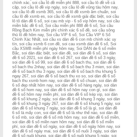
chính xác
,
soi cầu lô đề miễn phí 888
,
soi cầu lô đề về cả
cặp
,
soi cầu lô đề vip ngày
,
soi cầu lô đề vũng tàu hôm nay
,
soi cầu lô đề xsmb 365
,
soi cầu lô đề xsmb âm chuẩn
,
soi
cầu lô đề xsmb es
,
soi cầu lô đề xsmb giải đặc biệt
,
soi cầu
lô tô dàn đề 6 số
,
soi cau mb vip - 6 số vip hôm nay
,
soi cầu
miền bắc đề 6 số
,
Soi cầu miễn phí 888 đề 6 số
,
Soi cầu
Rồng Bạch Kim miễn phí chính xác 6 số đề
,
soi cầu sông
thủ lô đề hôm nay
,
Soi cầu VIP 6 số
,
Soi Cầu VIP 6 Số
Chính Xác Nhất
,
soi cầu xs dàn đề 6 con mb chính xác uy
tín
,
soi cầu xsmb 6 con đề
,
soi cau xsmb dàn đề 6 số
,
Soi
cầu XSMB miễn phí ngày hôm nay
,
Soi DÀN de 6 số miền
Bắc
,
soi dàn đặc biệt
,
soi dàn đề
,
soi dàn đề 6 số
,
soi dàn
đề 6 số 2021
,
soi dàn đề 6 số 267
,
soi dàn đề 6 số 3 ngày
,
soi dàn đề 6 số 99
,
soi dàn đề 6 số bach thu
,
soi dàn đề 6
số bach thu 2nhay
,
soi dàn đề 6 số bach thu 3 mien
,
soi dàn
đề 6 số bach thu 3 ngay
,
soi dàn đề 6 số bach thu khung 5
ngay 267
,
soi dàn đề 6 số bach thu xo so
,
soi dàn đề 6 số
bach thu xsmb hom nay
,
soi dàn đề 6 số chuan
,
soi dàn đề
6 số đẹp nhất hôm nay
,
soi dàn đề 6 số hàng ngày
,
soi dàn
đề 6 số hom nay
,
soi dàn đề 6 số hôm nay con gì
,
soi dàn
đề 6 số hôm nay miễn phí
,
soi dàn đề 6 số kép vip
,
soi dàn
đề 6 số khung 2 ngày
,
soi dàn đề 6 số khung 3 ngày
,
soi dàn
đề 6 số khung 3 ngày 267
,
soi dàn đề 6 số khung 5 ngày
,
soi
dàn đề 6 số khung 7 ngày
,
soi dàn đề 6 số là gì
,
soi dàn đề
6 số là mấy con
,
soi dàn đề 6 số là như thế nào
,
soi dàn đề
6 số mb
,
soi dàn đề 6 số mb hôm nay
,
soi dàn đề 6 số miền
,
soi dàn đề 6 số miền nam hôm nay
,
soi dàn đề 6 số miễn
phí
,
soi dàn đề 6 số ngày
,
soi dàn đề 6 số ngày hôm nay
,
soi
dàn đề 6 số ngày mai
,
soi dàn đề 6 số nuôi 3 ngày
,
soi dàn
đề 6 số nuôi khung
,
soi dàn đề 6 số nuôi khung 5 ngày
,
soi