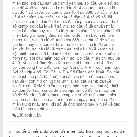
miền bắc
,
soi cầu dàn đề xsmb yên bái
,
soi cầu đề 4 số
,
soi
cau đề 4 số vip
,
soi cầu kqxs dàn đề 4 con mb
,
soi cầu lô
dàn đề 4 số 8785
,
soi cầu lô dàn đề 4 số 888
,
soi cầu lô dàn
đề 4 số chính xác nhất
,
soi cầu lô dàn đề 4 số xổ số đài
phát
,
soi cầu lô dàn đề 4 số xs đà nẵng
,
soi cầu lô dàn đề 4
số xsmb
,
soi cầu lô đề 4 số vip
,
soi cầu lô đề chuẩn nhất
miền bắc hôm nay
,
soi cầu lô đề miền bắc 24h
,
soi cầu lô đề
miền bắc giờ hoàng đạo
,
soi cầu lô đề miền bắc miễn phí
chính xác
,
soi cầu lô đề miễn phí 888
,
soi cầu lô đề vũng
tàu hôm nay
,
soi cầu lô đề xsmb 365
,
soi cầu lô đề xsmb
âm chuẩn
,
soi cầu lô đề xsmb es
,
soi cầu lô đề xsmb giải
đặc biệt
,
soi cầu lô tô dàn đề 4 số
,
soi cau mb vip - 4 số vip
hôm nay
,
soi cầu miền bắc đề 4 số
,
Soi cầu miễn phí 888 đề
4 số
,
Soi cầu Rồng Bạch Kim miễn phí chính xác 4 số đề
,
soi cầu sông thủ lô đề hôm nay
,
Soi cầu VIP 4 con hôm nay
,
Soi cầu vip 4 số
,
Soi Cầu VIP 4 Số Chính Xác Nhất
,
Soi cầu
vip bạch thủ phát tài 4 số
,
soi cầu vip đề 4 số
,
soi cầu xs
dàn đề 4 con mb chính xác uy tín
,
soi cau xsmb dàn đề 4
số
,
Soi cầu XSMB miễn phí ngày hôm nay
,
soi dàn đặc biệt
,
soi dàn đề 4 số
,
soi so de sieu vip
,
tìm số đề hôm nay
,
xin
số đề 53
,
xin số đề kumanthong
,
xin số đề miền nam chiều
nay
,
xin số đề miền nam hôm nay và ngày mai
,
xin số đề
miền trung ngày mai
,
xin số đề ông hoàng bảy
,
xin số đề ông
thần tài
,
xin số đề uae
136 bình luận
ở
nhận
xs
dàn
xin số đề 3 miền, dự đoán đề miền bắc hôm nay, soi cầu de
đề