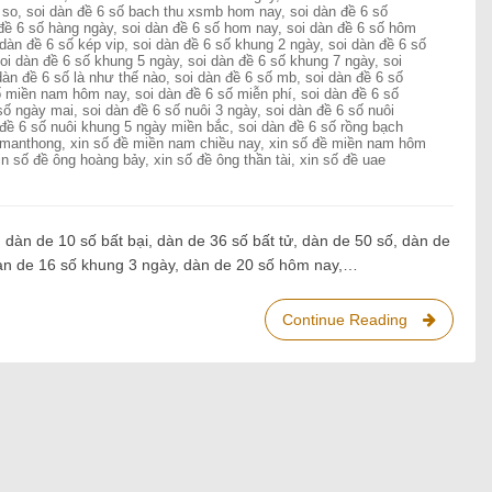
 so
,
soi dàn đề 6 số bach thu xsmb hom nay
,
soi dàn đề 6 số
đề 6 số hàng ngày
,
soi dàn đề 6 số hom nay
,
soi dàn đề 6 số hôm
 dàn đề 6 số kép vip
,
soi dàn đề 6 số khung 2 ngày
,
soi dàn đề 6 số
oi dàn đề 6 số khung 5 ngày
,
soi dàn đề 6 số khung 7 ngày
,
soi
dàn đề 6 số là như thế nào
,
soi dàn đề 6 số mb
,
soi dàn đề 6 số
số miền nam hôm nay
,
soi dàn đề 6 số miễn phí
,
soi dàn đề 6 số
 số ngày mai
,
soi dàn đề 6 số nuôi 3 ngày
,
soi dàn đề 6 số nuôi
 đề 6 số nuôi khung 5 ngày miền bắc
,
soi dàn đề 6 số rồng bạch
umanthong
,
xin số đề miền nam chiều nay
,
xin số đề miền nam hôm
in số đề ông hoàng bảy
,
xin số đề ông thần tài
,
xin số đề uae
 dàn de 10 số bất bại, dàn de 36 số bất tử, dàn de 50 số, dàn de
àn de 16 số khung 3 ngày, dàn de 20 số hôm nay,…
Continue Reading
nhận
xs
dàn
đề
6
con
miền
bắc