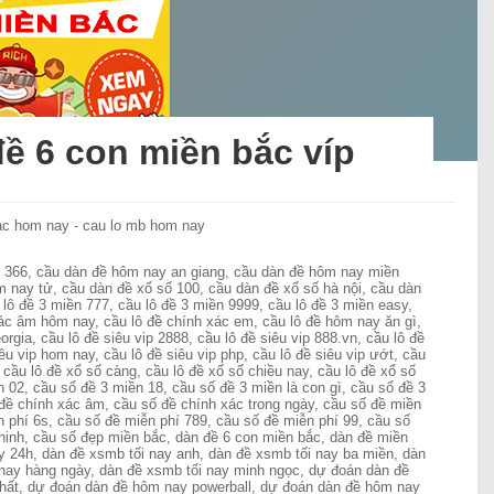
ề 6 con miền bắc víp
ac hom nay - cau lo mb hom nay
 366
,
cầu dàn đề hôm nay an giang
,
cầu dàn đề hôm nay miền
m nay tử
,
cầu dàn đề xổ số 100
,
cầu dàn đề xổ số hà nội
,
cầu dàn
 lô đề 3 miền 777
,
cầu lô đề 3 miền 9999
,
cầu lô đề 3 miền easy
,
xác âm hôm nay
,
cầu lô đề chính xác em
,
cầu lô đề hôm nay ăn gì
,
orgia
,
cầu lô đề siêu vip 2888
,
cầu lô đề siêu vip 888.vn
,
cầu lô đề
iêu vip hom nay
,
cầu lô đề siêu vip php
,
cầu lô đề siêu vip ướt
,
cầu
,
cầu lô đề xổ số càng
,
cầu lô đề xổ số chiều nay
,
cầu lô đề xổ số
n 02
,
cầu số đề 3 miền 18
,
cầu số đề 3 miền là con gì
,
cầu số đề 3
đề chính xác âm
,
cầu số đề chính xác trong ngày
,
cầu số đề miền
n phí 6s
,
cầu số đề miễn phí 789
,
cầu số đề miễn phí 99
,
cầu số
ninh
,
cầu số đẹp miền bắc
,
dàn đề 6 con miền bắc
,
dàn đề miền
y 24h
,
dàn đề xsmb tối nay anh
,
dàn đề xsmb tối nay ba miền
,
dàn
 nay hàng ngày
,
dàn đề xsmb tối nay minh ngọc
,
dự đoán dàn đề
hất
,
dự đoán dàn đề hôm nay powerball
,
dự đoán dàn đề hôm nay