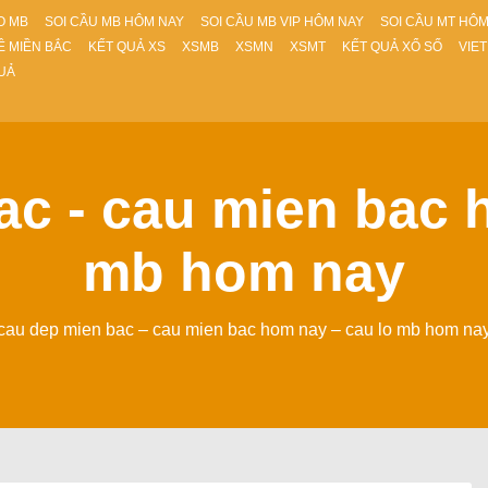
O MB
SOI CẦU MB HÔM NAY
SOI CẦU MB VIP HÔM NAY
SOI CẦU MT HÔM
Ề MIỀN BẮC
KẾT QUẢ XS
XSMB
XSMN
XSMT
KẾT QUẢ XỔ SỐ
VIE
UẢ
c - cau mien bac 
mb hom nay
cau dep mien bac – cau mien bac hom nay – cau lo mb hom na