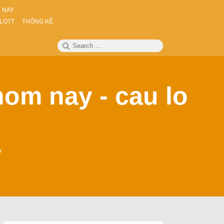
 NAY
TLOTT
THỐNG KÊ
Search
SEARCH
for:
hom nay - cau lo
y