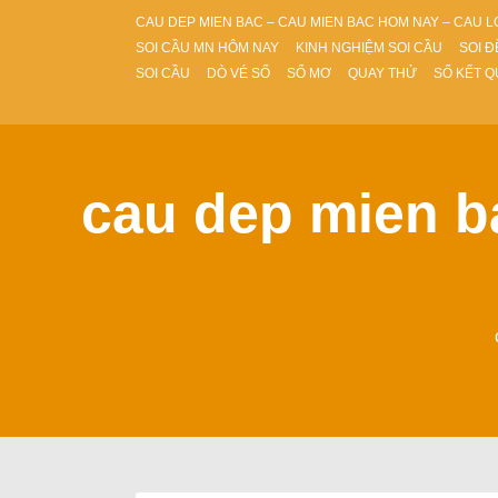
Skip
CAU DEP MIEN BAC – CAU MIEN BAC HOM NAY – CAU L
to
content
SOI CẦU MN HÔM NAY
KINH NGHIỆM SOI CẦU
SOI Đ
SOI CẦU
DÒ VÉ SỐ
SỔ MƠ
QUAY THỬ
SỐ KẾT Q
cau dep mien ba