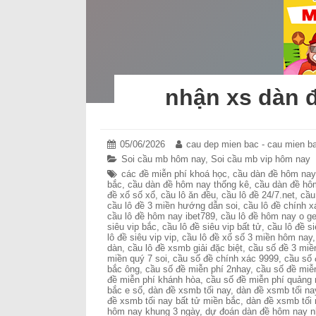
nhận xs dàn đ
Posted
05/06/2026
05/06/2026
Author:
cau dep mien bac - cau mien b
on:
Categories:
Soi cầu mb hôm nay
,
Soi cầu mb vip hôm nay
Tags:
các đề miễn phí khoá học
,
cầu dàn đề hôm nay
bắc
,
cầu dàn đề hôm nay thống kê
,
cầu dàn đề hô
đề xổ số xổ
,
cầu lô ăn đều
,
cầu lô đề 24/7.net
,
cầu
cầu lô đề 3 miền hướng dẫn soi
,
cầu lô đề chính 
cầu lô đề hôm nay ibet789
,
cầu lô đề hôm nay o ge
siêu vip bắc
,
cầu lô đề siêu vip bất tử
,
cầu lô đề s
lô đề siêu vip vip
,
cầu lô đề xổ số 3 miền hôm nay
dàn
,
cầu lô đề xsmb giải đặc biệt
,
cầu số đề 3 miề
miền quý 7 soi
,
cầu số đề chính xác 9999
,
cầu số 
bắc ông
,
cầu số đề miễn phí 2nhay
,
cầu số đề miễ
đề miễn phí khánh hòa
,
cầu số đề miễn phí quảng 
bắc e số
,
dàn đề xsmb tối nay
,
dàn đề xsmb tối na
đề xsmb tối nay bất tử miền bắc
,
dàn đề xsmb tối
hôm nay khung 3 ngày
,
dự đoán dàn đề hôm nay n