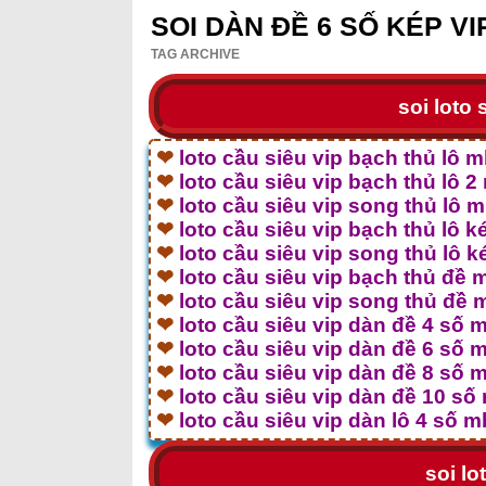
SOI DÀN ĐỀ 6 SỐ KÉP VI
TAG ARCHIVE
soi loto
❤
loto cầu siêu vip bạch thủ lô 
❤
loto cầu siêu vip bạch thủ lô 
❤
loto cầu siêu vip song thủ lô 
❤
loto cầu siêu vip bạch thủ lô 
❤
loto cầu siêu vip song thủ lô 
❤
loto cầu siêu vip bạch thủ đề 
❤
loto cầu siêu vip song thủ đề 
❤
loto cầu siêu vip dàn đề 4 số 
❤
loto cầu siêu vip dàn đề 6 số 
❤
loto cầu siêu vip dàn đề 8 số 
❤
loto cầu siêu vip dàn đề 10 số
❤
loto cầu siêu vip dàn lô 4 số m
soi lo