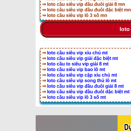
⇒
loto cầu siêu vip đầu đuôi giải 8 mn
⇒
loto cầu siêu vip đầu đuôi đặc biệt mn
⇒
loto cầu siêu vip lô 3 số mn
loto
⇒
loto cầu siêu vip xỉu chủ mt
⇒
loto cầu siêu vip giải đặc biệt mt
⇒
loto cầu to siêu vip giải 8 mt
⇒
loto cầu siêu vip bao lô mt
⇒
loto cầu siêu vip cặp xỉu chủ mt
⇒
loto cầu siêu vip song thủ lô mt
⇒
loto cầu siêu vip đầu đuôi giải 8 mt
⇒
loto cầu siêu vip đầu đuôi đặc biệt mt
⇒
loto cầu siêu vip lô 3 số mt