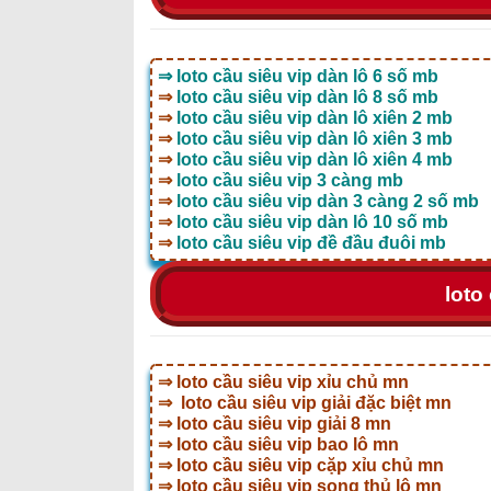
⇒
loto cầu siêu vip dàn lô 6 số mb
⇒
loto cầu siêu vip dàn lô 8 số mb
⇒
loto cầu siêu vip dàn lô xiên 2 mb
⇒
loto cầu siêu vip dàn lô xiên 3 mb
⇒
loto cầu siêu vip dàn lô xiên 4 mb
⇒
loto cầu siêu vip 3 càng mb
⇒
loto cầu siêu vip dàn 3 càng 2 số mb
⇒
loto cầu siêu vip dàn lô 10 số mb
⇒
loto cầu siêu vip đề đầu đuôi mb
loto
⇒
loto cầu siêu vip xỉu chủ mn
⇒
loto cầu siêu vip giải đặc biệt mn
⇒
loto cầu siêu vip giải 8 mn
⇒
loto cầu siêu vip bao lô mn
⇒
loto cầu siêu vip cặp xỉu chủ mn
⇒
loto cầu siêu vip song thủ lô mn