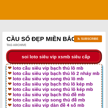
CẦU SỐ ĐẸP MIỀN BẮC
SUBSCRIBE
TAG ARCHIVE
soi loto siêu vip xsmb siêu cấp
❤
loto cầu siêu vip bạch thủ lô mb
❤
loto cầu siêu vip bạch thủ lô 2 nháy mb
❤
loto cầu siêu vip song thủ lô mb
❤
loto cầu siêu vip bạch thủ lô kép mb
❤
loto cầu siêu vip song thủ lô kép mb
❤
loto cầu siêu vip bạch thủ đề mb
❤
loto cầu siêu vip song thủ đề mb
❤
loto cầu siêu vip dàn đề 4 số mb