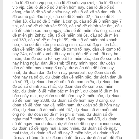
cầu lô đề siêu vip php
,
cầu lô đề siêu vip ướt
,
cầu lô đề siêu
vip vip
,
cầu lô đề xổ số 3 miền hôm nay
,
cầu lô đề xổ số
càng
,
cầu lô đề xổ số chiều nay
,
cầu lô đề xổ số dàn
,
cầu lô
đề xsmb giải đặc biệt
,
cầu số đề 3 miền 02
,
cầu số đề 3
miền 18
,
cầu số đề 3 miền là con gì
,
cầu số đề 3 miền quý 7
soi
,
cầu số đề chính xác 9999
,
cầu số đề chính xác âm
,
cầu
số đề chính xác trong ngày
,
cầu số đề miền bắc ông
,
cầu số
đề miễn phí 2nhay
,
cầu số đề miễn phí 6s
,
cầu số đề miễn
phí 789
,
cầu số đề miễn phí 99
,
cầu số đề miễn phí khánh
hòa
,
cầu số đề miễn phí quảng ninh
,
cầu số đẹp miền bắc
,
dàn đề miền bắc e số
,
dàn đề xsmb tối nay
,
dàn đề xsmb tối
nay 24h
,
dàn đề xsmb tối nay anh
,
dàn đề xsmb tối nay ba
miền
,
dàn đề xsmb tối nay bất tử miền bắc
,
dàn đề xsmb tối
nay hàng ngày
,
dàn đề xsmb tối nay minh ngọc
,
dự đoán
dàn đề hôm nay khung 3 ngày
,
dự đoán dàn đề hôm nay
nhất
,
dự đoán dàn đề hôm nay powerball
,
dự đoán dàn đề
hôm nay ra số gì
,
dự đoán dàn đề miền bắc
,
dự đoán dàn đề
xổ số 99
,
dự đoán dàn đề xổ số ăn bao nhiêu
,
dự đoán dàn
đề xổ số chính xác nhất
,
dự đoán dàn đề xsmb số miền
bắc
,
dự đoán lô đề miền bắc miễn phí
,
dự đoán lô đề miền
bắc ngày mai
,
dự đoán số đề hôm nay 2 miền bắc
,
dự đoán
số đề hôm nay 2888
,
dự đoán số đề hôm nay 3 càng
,
dự
đoán số đề hôm nay đài miền nam
,
dự đoán số đề hôm nay
đầu
,
dự đoán số đề miễn phí 247
,
dự đoán số đề miễn phí
ông nội
,
dự đoán số đề miễn phí s miền
,
dự đoán số đề
ngày mai 7 tháng 3
,
dự đoán số đề ngày mai 8/3
,
dự đoán
số đề ngày mai du doan
,
dự đoán số đề ngày mai indonesia
,
dự đoán số đề ngày mai là bao nhiêu
,
dự đoán số đề ngày
mai tháp
,
dự đoán số đề tối nay 3 miền bắc
,
dự đoán số đề
tối nay a trúng rồi
,
dự đoán số đề tối nay dự đoán xổ
,
đề đầu