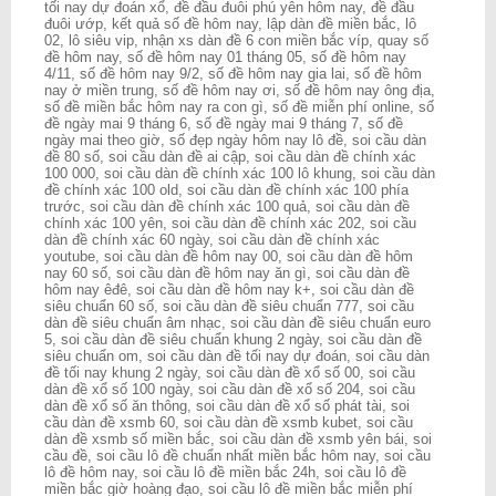
tối nay dự đoán xổ
,
đề đầu đuôi phú yên hôm nay
,
đề đầu
đuôi ướp
,
kết quả số đề hôm nay
,
lập dàn đề miền bắc
,
lô
02
,
lô siêu vip
,
nhận xs dàn đề 6 con miền bắc víp
,
quay số
đề hôm nay
,
số đề hôm nay 01 tháng 05
,
số đề hôm nay
4/11
,
số đề hôm nay 9/2
,
số đề hôm nay gia lai
,
số đề hôm
nay ở miền trung
,
số đề hôm nay ơi
,
số đề hôm nay ông địa
,
số đề miền bắc hôm nay ra con gì
,
số đề miễn phí online
,
số
đề ngày mai 9 tháng 6
,
số đề ngày mai 9 tháng 7
,
số đề
ngày mai theo giờ
,
số đẹp ngày hôm nay lô đề
,
soi cầu dàn
đề 80 số
,
soi cầu dàn đề ai cập
,
soi cầu dàn đề chính xác
100 000
,
soi cầu dàn đề chính xác 100 lô khung
,
soi cầu dàn
đề chính xác 100 old
,
soi cầu dàn đề chính xác 100 phía
trước
,
soi cầu dàn đề chính xác 100 quả
,
soi cầu dàn đề
chính xác 100 yên
,
soi cầu dàn đề chính xác 202
,
soi cầu
dàn đề chính xác 60 ngày
,
soi cầu dàn đề chính xác
youtube
,
soi cầu dàn đề hôm nay 00
,
soi cầu dàn đề hôm
nay 60 số
,
soi cầu dàn đề hôm nay ăn gì
,
soi cầu dàn đề
hôm nay êđê
,
soi cầu dàn đề hôm nay k+
,
soi cầu dàn đề
siêu chuẩn 60 số
,
soi cầu dàn đề siêu chuẩn 777
,
soi cầu
dàn đề siêu chuẩn âm nhạc
,
soi cầu dàn đề siêu chuẩn euro
5
,
soi cầu dàn đề siêu chuẩn khung 2 ngày
,
soi cầu dàn đề
siêu chuẩn om
,
soi cầu dàn đề tối nay dự đoán
,
soi cầu dàn
đề tối nay khung 2 ngày
,
soi cầu dàn đề xổ số 00
,
soi cầu
dàn đề xổ số 100 ngày
,
soi cầu dàn đề xổ số 204
,
soi cầu
dàn đề xổ số ăn thông
,
soi cầu dàn đề xổ số phát tài
,
soi
cầu dàn đề xsmb 60
,
soi cầu dàn đề xsmb kubet
,
soi cầu
dàn đề xsmb số miền bắc
,
soi cầu dàn đề xsmb yên bái
,
soi
cầu đề
,
soi cầu lô đề chuẩn nhất miền bắc hôm nay
,
soi cầu
lô đề hôm nay
,
soi cầu lô đề miền bắc 24h
,
soi cầu lô đề
miền bắc giờ hoàng đạo
,
soi cầu lô đề miền bắc miễn phí