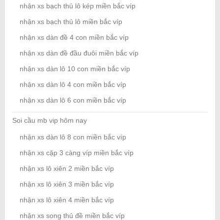
nhận xs bạch thủ lô kép miền bắc víp
nhận xs bạch thủ lô miền bắc víp
nhận xs dàn đề 4 con miền bắc víp
nhận xs dàn đề đầu đuôi miền bắc víp
nhận xs dàn lô 10 con miền bắc víp
nhận xs dàn lô 4 con miền bắc víp
nhận xs dàn lô 6 con miền bắc víp
Soi cầu mb vip hôm nay
nhận xs dàn lô 8 con miền bắc víp
nhận xs cặp 3 càng víp miền bắc víp
nhận xs lô xiên 2 miền bắc víp
nhận xs lô xiên 3 miền bắc víp
nhận xs lô xiên 4 miền bắc víp
nhận xs song thủ đề miền bắc víp