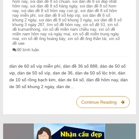
hom nay
,
soi dàn đề 8 số chuan
,
soi dàn đề 8 số đẹp nhất
hôm nay
,
soi dàn đề 8 số hàng ngày
,
soi dàn đề 8 số hom
nay
,
soi dàn đề 8 số hôm nay con gì
,
soi dàn đề 8 số hôm
nay miễn phí
,
soi dàn đề 8 số kép vip
,
soi dàn đề 8 số
khung 2 ngày
,
soi dàn đề 8 số khung 3 ngày
,
soi dàn đề 8 số
khung 3 ngày 287
,
tìm số đề hôm nay
,
xin số đề 53
,
xin số
đề kumanthong
,
xin số đề miền nam chiều nay
,
xin số đề
miền nam hôm nay và ngày mai
,
xin số đề miền trung ngày
mai
,
xin số đề ông hoàng bảy
,
xin số đề ông thần tài
,
xin số
đề uae
90 bình luận
ở
nhận
xs
dàn
dàn de 60 số víp miễn phí, dàn đề 36 số 888, dàn de 50 số
đề
vip, dàn de 50 số víp, dan de 36, dàn de 50 số lộc trời, dàn
8
con
de 10 số rồng bạch kim, dàn de 64 số, dàn đề hôm nay, dàn
miền
de 30 số khung 2 ngày, dàn de…
bắc
víp
Continue Reading
nhận
xs
dàn
đề
8
con