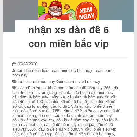
víp
nhận xs dàn đề 6
con miền bắc víp
Posted
06/08/2026
06/08/2026
on:
Author:
cau dep mien bac - cau mien bac hom nay - cau lo mb
hom nay
Categories:
Soi cầu mb hôm nay
,
Soi cầu mb vip hôm nay
Tags:
các đề miễn phí khoá học
,
cầu dàn đề hôm nay 366
,
cầu
dàn đề hôm nay an giang
,
cầu dàn đề hôm nay miền bắc
,
cầu dàn đề hôm nay thống kê
,
cầu dàn đề hôm nay tử
,
cầu
dàn đề xổ số 100
,
cầu dàn đề xổ số hà nội
,
cầu dàn đề xổ
số xổ
,
cầu lô ăn đều
,
cầu lô đề 24/7.net
,
cầu lô đề 3 miền
777
,
cầu lô đề 3 miền 9999
,
cầu lô đề 3 miền easy
,
cầu lô đề
3 miền hướng dẫn soi
,
cầu lô đề chính xác âm hôm nay
,
cầu lô đề chính xác em
,
cầu lô đề hôm nay ăn gì
,
cầu lô đề
hôm nay ibet789
,
cầu lô đề hôm nay o georgia
,
cầu lô đề
siêu vip 2888
,
cầu lô đề siêu vip 888.vn
,
cầu lô đề siêu vip
bắc
,
cầu lô đề siêu vip bất tử
,
cầu lô đề siêu vip hom nay
,