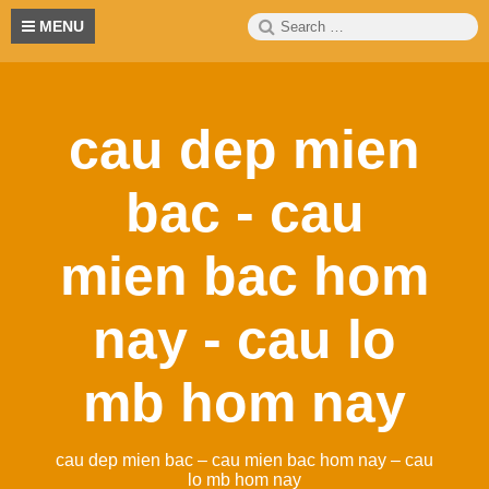
Skip
Search
S
MENU
to
for:
content
cau dep mien
bac - cau
mien bac hom
nay - cau lo
mb hom nay
cau dep mien bac – cau mien bac hom nay – cau
lo mb hom nay