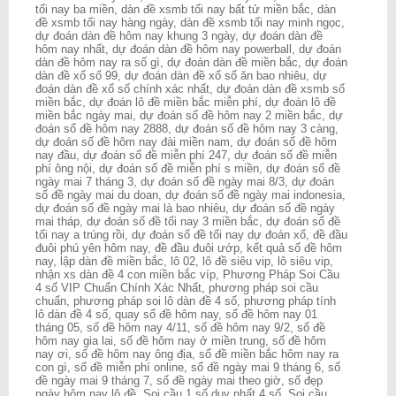
tối nay ba miền
,
dàn đề xsmb tối nay bất tử miền bắc
,
dàn
đề xsmb tối nay hàng ngày
,
dàn đề xsmb tối nay minh ngọc
,
dự đoán dàn đề hôm nay khung 3 ngày
,
dự đoán dàn đề
hôm nay nhất
,
dự đoán dàn đề hôm nay powerball
,
dự đoán
dàn đề hôm nay ra số gì
,
dự đoán dàn đề miền bắc
,
dự đoán
dàn đề xổ số 99
,
dự đoán dàn đề xổ số ăn bao nhiêu
,
dự
đoán dàn đề xổ số chính xác nhất
,
dự đoán dàn đề xsmb số
miền bắc
,
dự đoán lô đề miền bắc miễn phí
,
dự đoán lô đề
miền bắc ngày mai
,
dự đoán số đề hôm nay 2 miền bắc
,
dự
đoán số đề hôm nay 2888
,
dự đoán số đề hôm nay 3 càng
,
dự đoán số đề hôm nay đài miền nam
,
dự đoán số đề hôm
nay đầu
,
dự đoán số đề miễn phí 247
,
dự đoán số đề miễn
phí ông nội
,
dự đoán số đề miễn phí s miền
,
dự đoán số đề
ngày mai 7 tháng 3
,
dự đoán số đề ngày mai 8/3
,
dự đoán
số đề ngày mai du doan
,
dự đoán số đề ngày mai indonesia
,
dự đoán số đề ngày mai là bao nhiêu
,
dự đoán số đề ngày
mai tháp
,
dự đoán số đề tối nay 3 miền bắc
,
dự đoán số đề
tối nay a trúng rồi
,
dự đoán số đề tối nay dự đoán xổ
,
đề đầu
đuôi phú yên hôm nay
,
đề đầu đuôi ướp
,
kết quả số đề hôm
nay
,
lập dàn đề miền bắc
,
lô 02
,
lô đề siêu vip
,
lô siêu vip
,
nhận xs dàn đề 4 con miền bắc víp
,
Phương Pháp Soi Cầu
4 số VIP Chuẩn Chính Xác Nhất
,
phương pháp soi cầu
chuẩn
,
phương pháp soi lô dàn đề 4 số
,
phương pháp tính
lô dàn đề 4 số
,
quay số đề hôm nay
,
số đề hôm nay 01
tháng 05
,
số đề hôm nay 4/11
,
số đề hôm nay 9/2
,
số đề
hôm nay gia lai
,
số đề hôm nay ở miền trung
,
số đề hôm
nay ơi
,
số đề hôm nay ông địa
,
số đề miền bắc hôm nay ra
con gì
,
số đề miễn phí online
,
số đề ngày mai 9 tháng 6
,
số
đề ngày mai 9 tháng 7
,
số đề ngày mai theo giờ
,
số đẹp
ngày hôm nay lô đề
,
Soi cầu 1 số duy nhất 4 số
,
Soi cầu