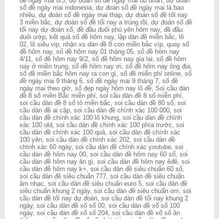
đề ngày mai 8/3
,
dự đoán số đề ngày mai du doan
,
dự đoán
số đề ngày mai indonesia
,
dự đoán số đề ngày mai là bao
nhiêu
,
dự đoán số đề ngày mai tháp
,
dự đoán số đề tối nay
3 miền bắc
,
dự đoán số đề tối nay a trúng rồi
,
dự đoán số đề
tối nay dự đoán xổ
,
đề đầu đuôi phú yên hôm nay
,
đề đầu
đuôi ướp
,
kết quả số đề hôm nay
,
lập dàn đề miền bắc
,
lô
02
,
lô siêu vip
,
nhận xs dàn đề 8 con miền bắc víp
,
quay số
đề hôm nay
,
số đề hôm nay 01 tháng 05
,
số đề hôm nay
4/11
,
số đề hôm nay 9/2
,
số đề hôm nay gia lai
,
số đề hôm
nay ở miền trung
,
số đề hôm nay ơi
,
số đề hôm nay ông địa
,
số đề miền bắc hôm nay ra con gì
,
số đề miễn phí online
,
số
đề ngày mai 9 tháng 6
,
số đề ngày mai 9 tháng 7
,
số đề
ngày mai theo giờ
,
số đẹp ngày hôm nay lô đề
,
Soi cầu dàn
đề 8 số miền Bắc miễn phí
,
soi cầu dàn đề 8 số miễn phí
,
soi cầu dàn đề 8 số tô miền bắc
,
soi cầu dàn đề 80 số
,
soi
cầu dàn đề ai cập
,
soi cầu dàn đề chính xác 100 000
,
soi
cầu dàn đề chính xác 100 lô khung
,
soi cầu dàn đề chính
xác 100 old
,
soi cầu dàn đề chính xác 100 phía trước
,
soi
cầu dàn đề chính xác 100 quả
,
soi cầu dàn đề chính xác
100 yên
,
soi cầu dàn đề chính xác 202
,
soi cầu dàn đề
chính xác 60 ngày
,
soi cầu dàn đề chính xác youtube
,
soi
cầu dàn đề hôm nay 00
,
soi cầu dàn đề hôm nay 60 số
,
soi
cầu dàn đề hôm nay ăn gì
,
soi cầu dàn đề hôm nay êđê
,
soi
cầu dàn đề hôm nay k+
,
soi cầu dàn đề siêu chuẩn 60 số
,
soi cầu dàn đề siêu chuẩn 777
,
soi cầu dàn đề siêu chuẩn
âm nhạc
,
soi cầu dàn đề siêu chuẩn euro 5
,
soi cầu dàn đề
siêu chuẩn khung 2 ngày
,
soi cầu dàn đề siêu chuẩn om
,
soi
cầu dàn đề tối nay dự đoán
,
soi cầu dàn đề tối nay khung 2
ngày
,
soi cầu dàn đề xổ số 00
,
soi cầu dàn đề xổ số 100
ngày
,
soi cầu dàn đề xổ số 204
,
soi cầu dàn đề xổ số ăn