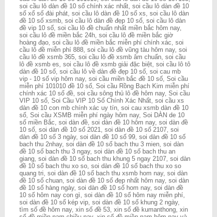
soi cầu lô dàn đề 10 số chính xác nhất
,
soi cầu lô dàn đề 10
số xổ số đài phát
,
soi cầu lô dàn đề 10 số xs
,
soi cầu lô dàn
đề 10 số xsmb
,
soi cầu lô dàn đề đẹp 10 số
,
soi cầu lô dàn
đề vip 10 số
,
soi cầu lô đề chuẩn nhất miền bắc hôm nay
,
soi cầu lô đề miền bắc 24h
,
soi cầu lô đề miền bắc giờ
hoàng đạo
,
soi cầu lô đề miền bắc miễn phí chính xác
,
soi
cầu lô đề miễn phí 888
,
soi cầu lô đề vũng tàu hôm nay
,
soi
cầu lô đề xsmb 365
,
soi cầu lô đề xsmb âm chuẩn
,
soi cầu
lô đề xsmb es
,
soi cầu lô đề xsmb giải đặc biệt
,
soi cầu lô tô
dàn đề 10 số
,
soi cầu lô về dàn đề đẹp 10 số
,
soi cau mb
vip - 10 số vip hôm nay
,
soi cầu miền bắc đề 10 số
,
Soi cầu
miễn phí 101010 đề 10 số
,
Soi cầu Rồng Bạch Kim miễn phí
chính xác 10 số đề
,
soi cầu sông thủ lô đề hôm nay
,
Soi cầu
VIP 10 số
,
Soi Cầu VIP 10 Số Chính Xác Nhất
,
soi cầu xs
dàn đề 10 con mb chính xác uy tín
,
soi cau xsmb dàn đề 10
số
,
Soi cầu XSMB miễn phí ngày hôm nay
,
Soi DÀN de 10
số miền Bắc
,
soi dàn đề
,
soi dàn đề 10 hôm nay
,
soi dàn đề
10 số
,
soi dàn đề 10 số 2021
,
soi dàn đề 10 số 2107
,
soi
dàn đề 10 số 3 ngày
,
soi dàn đề 10 số 99
,
soi dàn đề 10 số
bach thu 2nhay
,
soi dàn đề 10 số bach thu 3 mien
,
soi dàn
đề 10 số bach thu 3 ngay
,
soi dàn đề 10 số bach thu an
giang
,
soi dàn đề 10 số bach thu khung 5 ngay 2107
,
soi dàn
đề 10 số bach thu xo so
,
soi dàn đề 10 số bach thu xo so
quang tri
,
soi dàn đề 10 số bach thu xsmb hom nay
,
soi dàn
đề 10 số chuan
,
soi dàn đề 10 số đẹp nhất hôm nay
,
soi dàn
đề 10 số hàng ngày
,
soi dàn đề 10 số hom nay
,
soi dàn đề
10 số hôm nay con gì
,
soi dàn đề 10 số hôm nay miễn phí
,
soi dàn đề 10 số kép vip
,
soi dàn đề 10 số khung 2 ngày
,
tìm số đề hôm nay
,
xin số đề 53
,
xin số đề kumanthong
,
xin
số đề miền nam chiều nay
,
xin số đề miền nam hôm nay và