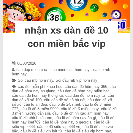
víp
nhận xs dàn đề 10
con miền bắc víp
Posted
06/08/2026
06/08/2026
on:
Author:
cau dep mien bac - cau mien bac hom nay - cau lo mb
hom nay
Categories:
Soi cầu mb hôm nay
,
Soi cầu mb vip hôm nay
Tags:
các đề miễn phí khoá học
,
cầu dàn đề hôm nay 366
,
cầu
dàn đề hôm nay an giang
,
cầu dàn đề hôm nay miền bắc
,
cầu dàn đề hôm nay thống kê
,
cầu dàn đề hôm nay tử
,
cầu
dàn đề xổ số 100
,
cầu dàn đề xổ số hà nội
,
cầu dàn đề xổ
số xổ
,
cầu lô ăn đều
,
cầu lô đề 24/7.net
,
cầu lô đề 3 miền
777
,
cầu lô đề 3 miền 9999
,
cầu lô đề 3 miền easy
,
cầu lô đề
3 miền hướng dẫn soi
,
cầu lô đề chính xác âm hôm nay
,
cầu lô đề chính xác em
,
cầu lô đề hôm nay ăn gì
,
cầu lô đề
hôm nay ibet789
,
cầu lô đề hôm nay o georgia
,
cầu lô đề
siêu vip 2888
,
cầu lô đề siêu vip 888.vn
,
cầu lô đề siêu vip
bắc
,
cầu lô đề siêu vip bất tử
,
cầu lô đề siêu vip hom nay
,