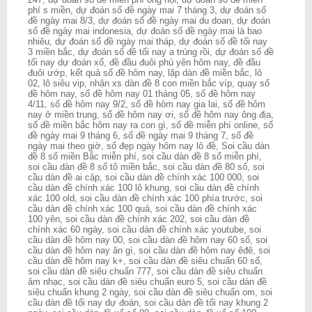
phí s miền
,
dự đoán số đề ngày mai 7 tháng 3
,
dự đoán số
đề ngày mai 8/3
,
dự đoán số đề ngày mai du doan
,
dự đoán
số đề ngày mai indonesia
,
dự đoán số đề ngày mai là bao
nhiêu
,
dự đoán số đề ngày mai tháp
,
dự đoán số đề tối nay
3 miền bắc
,
dự đoán số đề tối nay a trúng rồi
,
dự đoán số đề
tối nay dự đoán xổ
,
đề đầu đuôi phú yên hôm nay
,
đề đầu
đuôi ướp
,
kết quả số đề hôm nay
,
lập dàn đề miền bắc
,
lô
02
,
lô siêu vip
,
nhận xs dàn đề 8 con miền bắc víp
,
quay số
đề hôm nay
,
số đề hôm nay 01 tháng 05
,
số đề hôm nay
4/11
,
số đề hôm nay 9/2
,
số đề hôm nay gia lai
,
số đề hôm
nay ở miền trung
,
số đề hôm nay ơi
,
số đề hôm nay ông địa
,
số đề miền bắc hôm nay ra con gì
,
số đề miễn phí online
,
số
đề ngày mai 9 tháng 6
,
số đề ngày mai 9 tháng 7
,
số đề
ngày mai theo giờ
,
số đẹp ngày hôm nay lô đề
,
Soi cầu dàn
đề 8 số miền Bắc miễn phí
,
soi cầu dàn đề 8 số miễn phí
,
soi cầu dàn đề 8 số tô miền bắc
,
soi cầu dàn đề 80 số
,
soi
cầu dàn đề ai cập
,
soi cầu dàn đề chính xác 100 000
,
soi
cầu dàn đề chính xác 100 lô khung
,
soi cầu dàn đề chính
xác 100 old
,
soi cầu dàn đề chính xác 100 phía trước
,
soi
cầu dàn đề chính xác 100 quả
,
soi cầu dàn đề chính xác
100 yên
,
soi cầu dàn đề chính xác 202
,
soi cầu dàn đề
chính xác 60 ngày
,
soi cầu dàn đề chính xác youtube
,
soi
cầu dàn đề hôm nay 00
,
soi cầu dàn đề hôm nay 60 số
,
soi
cầu dàn đề hôm nay ăn gì
,
soi cầu dàn đề hôm nay êđê
,
soi
cầu dàn đề hôm nay k+
,
soi cầu dàn đề siêu chuẩn 60 số
,
soi cầu dàn đề siêu chuẩn 777
,
soi cầu dàn đề siêu chuẩn
âm nhạc
,
soi cầu dàn đề siêu chuẩn euro 5
,
soi cầu dàn đề
siêu chuẩn khung 2 ngày
,
soi cầu dàn đề siêu chuẩn om
,
soi
cầu dàn đề tối nay dự đoán
,
soi cầu dàn đề tối nay khung 2