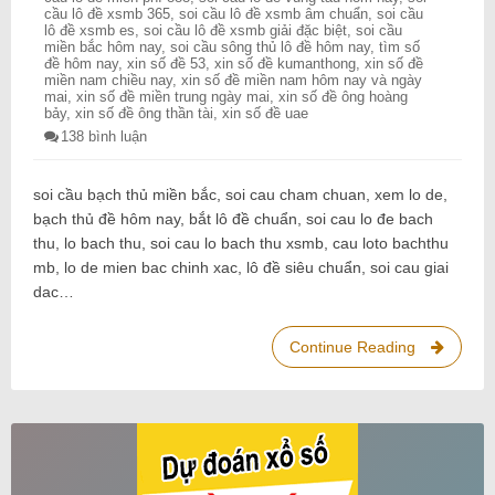
cầu lô đề xsmb 365
,
soi cầu lô đề xsmb âm chuẩn
,
soi cầu
lô đề xsmb es
,
soi cầu lô đề xsmb giải đặc biệt
,
soi cầu
miền bắc hôm nay
,
soi cầu sông thủ lô đề hôm nay
,
tìm số
đề hôm nay
,
xin số đề 53
,
xin số đề kumanthong
,
xin số đề
miền nam chiều nay
,
xin số đề miền nam hôm nay và ngày
mai
,
xin số đề miền trung ngày mai
,
xin số đề ông hoàng
bảy
,
xin số đề ông thần tài
,
xin số đề uae
138 bình luận
ở
nhận
xs
dàn
soi cầu bạch thủ miền bắc, soi cau cham chuan, xem lo de,
đề
bạch thủ đề hôm nay, bắt lô đề chuẩn, soi cau lo đe bach
đầu
đuôi
thu, lo bach thu, soi cau lo bach thu xsmb, cau loto bachthu
miền
mb, lo de mien bac chinh xac, lô đề siêu chuẩn, soi cau giai
bắc
víp
dac…
Continue Reading
nhận
xs
dàn
đề
đầu
đuôi
miền