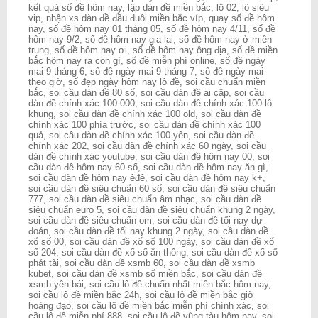
kết quả số đề hôm nay
,
lập dàn đề miền bắc
,
lô 02
,
lô siêu
vip
,
nhận xs dàn đề đầu đuôi miền bắc víp
,
quay số đề hôm
nay
,
số đề hôm nay 01 tháng 05
,
số đề hôm nay 4/11
,
số đề
hôm nay 9/2
,
số đề hôm nay gia lai
,
số đề hôm nay ở miền
trung
,
số đề hôm nay ơi
,
số đề hôm nay ông địa
,
số đề miền
bắc hôm nay ra con gì
,
số đề miễn phí online
,
số đề ngày
mai 9 tháng 6
,
số đề ngày mai 9 tháng 7
,
số đề ngày mai
theo giờ
,
số đẹp ngày hôm nay lô đề
,
soi cầu chuẩn miền
bắc
,
soi cầu dàn đề 80 số
,
soi cầu dàn đề ai cập
,
soi cầu
dàn đề chính xác 100 000
,
soi cầu dàn đề chính xác 100 lô
khung
,
soi cầu dàn đề chính xác 100 old
,
soi cầu dàn đề
chính xác 100 phía trước
,
soi cầu dàn đề chính xác 100
quả
,
soi cầu dàn đề chính xác 100 yên
,
soi cầu dàn đề
chính xác 202
,
soi cầu dàn đề chính xác 60 ngày
,
soi cầu
dàn đề chính xác youtube
,
soi cầu dàn đề hôm nay 00
,
soi
cầu dàn đề hôm nay 60 số
,
soi cầu dàn đề hôm nay ăn gì
,
soi cầu dàn đề hôm nay êđê
,
soi cầu dàn đề hôm nay k+
,
soi cầu dàn đề siêu chuẩn 60 số
,
soi cầu dàn đề siêu chuẩn
777
,
soi cầu dàn đề siêu chuẩn âm nhạc
,
soi cầu dàn đề
siêu chuẩn euro 5
,
soi cầu dàn đề siêu chuẩn khung 2 ngày
,
soi cầu dàn đề siêu chuẩn om
,
soi cầu dàn đề tối nay dự
đoán
,
soi cầu dàn đề tối nay khung 2 ngày
,
soi cầu dàn đề
xổ số 00
,
soi cầu dàn đề xổ số 100 ngày
,
soi cầu dàn đề xổ
số 204
,
soi cầu dàn đề xổ số ăn thông
,
soi cầu dàn đề xổ số
phát tài
,
soi cầu dàn đề xsmb 60
,
soi cầu dàn đề xsmb
kubet
,
soi cầu dàn đề xsmb số miền bắc
,
soi cầu dàn đề
xsmb yên bái
,
soi cầu lô đề chuẩn nhất miền bắc hôm nay
,
soi cầu lô đề miền bắc 24h
,
soi cầu lô đề miền bắc giờ
hoàng đạo
,
soi cầu lô đề miền bắc miễn phí chính xác
,
soi
cầu lô đề miễn phí 888
,
soi cầu lô đề vũng tàu hôm nay
,
soi