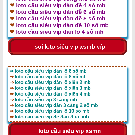
❤
loto cầu siêu vip dàn đề 4 số mb
❤
loto cầu siêu vip dàn đề 6 số mb
❤
loto cầu siêu vip dàn đề 8 số mb
❤
loto cầu siêu vip dàn đề 10 số mb
❤
loto cầu siêu vip dàn lô 4 số mb
soi loto siêu vip xsmb víp
⇒
loto cầu siêu vip dàn lô 6 số mb
⇒
loto cầu siêu vip dàn lô 8 số mb
⇒
loto cầu siêu vip dàn lô xiên 2 mb
⇒
loto cầu siêu vip dàn lô xiên 3 mb
⇒
loto cầu siêu vip dàn lô xiên 4 mb
⇒
loto cầu siêu vip 3 càng mb
⇒
loto cầu siêu vip dàn 3 càng 2 số mb
⇒
loto cầu siêu vip dàn lô 10 số mb
⇒
loto cầu siêu vip đề đầu đuôi mb
loto cầu siêu vip xsmn