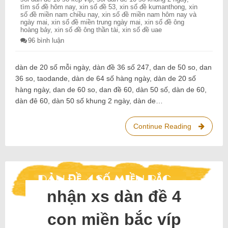
tìm số đề hôm nay
,
xin số đề 53
,
xin số đề kumanthong
,
xin
số đề miền nam chiều nay
,
xin số đề miền nam hôm nay và
ngày mai
,
xin số đề miền trung ngày mai
,
xin số đề ông
hoàng bảy
,
xin số đề ông thần tài
,
xin số đề uae
96 bình luận
ở
nhận
xs
dàn
dàn de 20 số mỗi ngày, dàn đề 36 số 247, dan de 50 so, dan
đề
36 so, taodande, dàn de 64 số hàng ngày, dàn de 20 số
10
con
hàng ngày, dan de 60 so, dan đề 60, dàn 50 số, dàn de 60,
miền
dàn đê 60, dàn 50 số khung 2 ngày, dàn de…
bắc
víp
Continue Reading
nhận
xs
dàn
đề
10
con
nhận xs dàn đề 4
miền
bắc
con miền bắc víp
víp