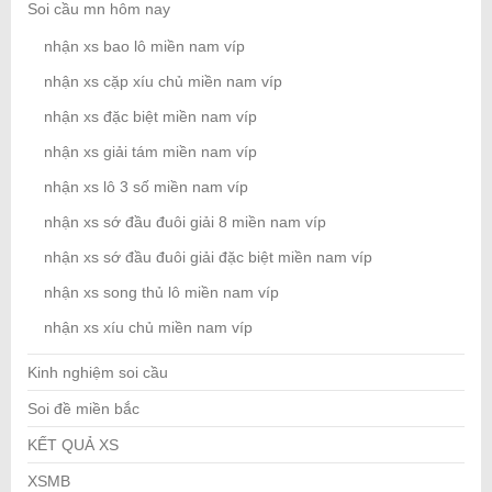
Soi cầu mn hôm nay
nhận xs bao lô miền nam víp
nhận xs cặp xíu chủ miền nam víp
nhận xs đặc biệt miền nam víp
nhận xs giải tám miền nam víp
nhận xs lô 3 số miền nam víp
nhận xs sớ đầu đuôi giải 8 miền nam víp
nhận xs sớ đầu đuôi giải đặc biệt miền nam víp
nhận xs song thủ lô miền nam víp
nhận xs xíu chủ miền nam víp
Kinh nghiệm soi cầu
Soi đề miền bắc
KẾT QUẢ XS
XSMB