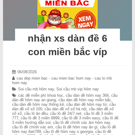
bắc
víp
nhận xs dàn đề 6
con miền bắc víp
Posted
06/08/2026
06/08/2026
on:
Author:
cau dep mien bac - cau mien bac hom nay - cau lo mb
hom nay
Categories:
Soi cầu mb hôm nay
,
Soi cầu mb vip hôm nay
Tags:
các đề miễn phí khoá học
,
cầu dàn đề hôm nay 366
,
cầu
dàn đề hôm nay an giang
,
cầu dàn đề hôm nay miền bắc
,
cầu dàn đề hôm nay thống kê
,
cầu dàn đề hôm nay tử
,
cầu
dàn đề xổ số 100
,
cầu dàn đề xổ số hà nội
,
cầu dàn đề xổ
số xổ
,
cầu lô ăn đều
,
cầu lô đề 24/7.net
,
cầu lô đề 3 miền
777
,
cầu lô đề 3 miền 9999
,
cầu lô đề 3 miền easy
,
cầu lô đề
3 miền hướng dẫn soi
,
cầu lô đề chính xác âm hôm nay
,
cầu lô đề chính xác em
,
cầu lô đề hôm nay ăn gì
,
cầu lô đề
hôm nay ibet789
,
cầu lô đề hôm nay o georgia
,
cầu lô đề