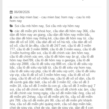
Posted
06/08/2026
06/08/2026
on:
Author:
cau dep mien bac - cau mien bac hom nay - cau lo mb
hom nay
Categories:
Soi cầu mb hôm nay
,
Soi cầu mb vip hôm nay
Tags:
các đề miễn phí khoá học
,
cầu dàn đề hôm nay 366
,
cầu
dàn đề hôm nay an giang
,
cầu dàn đề hôm nay miền bắc
,
cầu dàn đề hôm nay thống kê
,
cầu dàn đề hôm nay tử
,
cầu
dàn đề xổ số 100
,
cầu dàn đề xổ số hà nội
,
cầu dàn đề xổ
số xổ
,
cầu lô ăn đều
,
cầu lô đề 24/7.net
,
cầu lô đề 3 miền
777
,
cầu lô đề 3 miền 9999
,
cầu lô đề 3 miền easy
,
cầu lô đề
3 miền hướng dẫn soi
,
cầu lô đề chính xác âm hôm nay
,
cầu lô đề chính xác em
,
cầu lô đề hôm nay ăn gì
,
cầu lô đề
hôm nay ibet789
,
cầu lô đề hôm nay o georgia
,
cầu lô đề
siêu vip 2888
,
cầu lô đề siêu vip 888.vn
,
cầu lô đề siêu vip
bắc
,
cầu lô đề siêu vip bất tử
,
cầu lô đề siêu vip hom nay
,
cầu lô đề siêu vip php
,
cầu lô đề siêu vip ướt
,
cầu lô đề siêu
vip vip
,
cầu lô đề xổ số 3 miền hôm nay
,
cầu lô đề xổ số
càng
,
cầu lô đề xổ số chiều nay
,
cầu lô đề xổ số dàn
,
cầu lô
đề xsmb giải đặc biệt
,
cầu số đề 3 miền 02
,
cầu số đề 3
miền 18
,
cầu số đề 3 miền là con gì
,
cầu số đề 3 miền quý 7
soi
,
cầu số đề chính xác 9999
,
cầu số đề chính xác âm
,
cầu
số đề chính xác trong ngày
,
cầu số đề miền bắc ông
,
cầu số
đề miễn phí 2nhay
,
cầu số đề miễn phí 6s
,
cầu số đề miễn
phí 789
,
cầu số đề miễn phí 99
,
cầu số đề miễn phí khánh
hòa
,
cầu số đề miễn phí quảng ninh
,
cầu số đẹp miền bắc
,
chot de sieu vip
,
chot de vip
,
dan de sieu vip
,
dàn đề 4 con