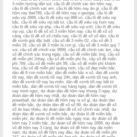
3 miền hướng dẫn soi
,
cầu lô đề chính xác âm hôm nay
,
cầu lô đề chính xác em
,
cầu lô đề hôm nay ăn gì
,
cầu lô đề
hôm nay ibet789
,
cầu lô đề hôm nay o georgia
,
cầu lô đề
siêu vip 2888
,
cầu lô đề siêu vip 888.vn
,
cầu lô đề siêu vip
bắc
,
cầu lô đề siêu vip bất tử
,
cầu lô đề siêu vip hom nay
,
cầu lô đề siêu vip php
,
cầu lô đề siêu vip ướt
,
cầu lô đề siêu
vip vip
,
cầu lô đề xổ số 3 miền hôm nay
,
cầu lô đề xổ số
càng
,
cầu lô đề xổ số chiều nay
,
cầu lô đề xổ số dàn
,
cầu lô
đề xsmb giải đặc biệt
,
cầu số đề 3 miền 02
,
cầu số đề 3
miền 18
,
cầu số đề 3 miền là con gì
,
cầu số đề 3 miền quý 7
soi
,
cầu số đề chính xác 9999
,
cầu số đề chính xác âm
,
cầu
số đề chính xác trong ngày
,
cầu số đề miền bắc ông
,
cầu số
đề miễn phí 2nhay
,
cầu số đề miễn phí 6s
,
cầu số đề miễn
phí 789
,
cầu số đề miễn phí 99
,
cầu số đề miễn phí khánh
hòa
,
cầu số đề miễn phí quảng ninh
,
cầu số đẹp miền bắc
,
dàn đề 8 con miền bắc
,
dàn đề miền bắc e số
,
dàn đề xsmb
tối nay
,
dàn đề xsmb tối nay 24h
,
dàn đề xsmb tối nay anh
,
dàn đề xsmb tối nay ba miền
,
dàn đề xsmb tối nay bất tử
miền bắc
,
dàn đề xsmb tối nay hàng ngày
,
dàn đề xsmb tối
nay minh ngọc
,
dự đoán dàn đề hôm nay khung 3 ngày
,
dự
đoán dàn đề hôm nay nhất
,
dự đoán dàn đề hôm nay
powerball
,
dự đoán dàn đề hôm nay ra số gì
,
dự đoán dàn
đề miền bắc
,
dự đoán dàn đề xổ số 99
,
dự đoán dàn đề xổ
số ăn bao nhiêu
,
dự đoán dàn đề xổ số chính xác nhất
,
dự
đoán dàn đề xsmb số miền bắc
,
dự đoán lô đề miền bắc
miễn phí
,
dự đoán lô đề miền bắc ngày mai
,
dự đoán số đề
hôm nay 2 miền bắc
,
dự đoán số đề hôm nay 2888
,
dự đoán
số đề hôm nay 3 càng
,
dự đoán số đề hôm nay đài miền
nam
,
dự đoán số đề hôm nay đầu
,
dự đoán số đề miễn phí
247
,
dự đoán số đề miễn phí ông nội
,
dự đoán số đề miễn