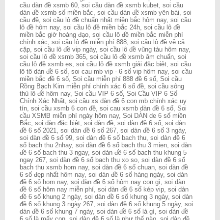
cầu dàn đề xsmb 60
,
soi cầu dàn đề xsmb kubet
,
soi cầu
dàn đề xsmb số miền bắc
,
soi cầu dàn đề xsmb yên bái
,
soi
cầu đề
,
soi cầu lô đề chuẩn nhất miền bắc hôm nay
,
soi cầu
lô đề hôm nay
,
soi cầu lô đề miền bắc 24h
,
soi cầu lô đề
miền bắc giờ hoàng đạo
,
soi cầu lô đề miền bắc miễn phí
chính xác
,
soi cầu lô đề miễn phí 888
,
soi cầu lô đề về cả
cặp
,
soi cầu lô đề vip ngày
,
soi cầu lô đề vũng tàu hôm nay
,
soi cầu lô đề xsmb 365
,
soi cầu lô đề xsmb âm chuẩn
,
soi
cầu lô đề xsmb es
,
soi cầu lô đề xsmb giải đặc biệt
,
soi cầu
lô tô dàn đề 6 số
,
soi cau mb vip - 6 số vip hôm nay
,
soi cầu
miền bắc đề 6 số
,
Soi cầu miễn phí 888 đề 6 số
,
Soi cầu
Rồng Bạch Kim miễn phí chính xác 6 số đề
,
soi cầu sông
thủ lô đề hôm nay
,
Soi cầu VIP 6 số
,
Soi Cầu VIP 6 Số
Chính Xác Nhất
,
soi cầu xs dàn đề 6 con mb chính xác uy
tín
,
soi cầu xsmb 6 con đề
,
soi cau xsmb dàn đề 6 số
,
Soi
cầu XSMB miễn phí ngày hôm nay
,
Soi DÀN de 6 số miền
Bắc
,
soi dàn đặc biệt
,
soi dàn đề
,
soi dàn đề 6 số
,
soi dàn
đề 6 số 2021
,
soi dàn đề 6 số 267
,
soi dàn đề 6 số 3 ngày
,
soi dàn đề 6 số 99
,
soi dàn đề 6 số bach thu
,
soi dàn đề 6
số bach thu 2nhay
,
soi dàn đề 6 số bach thu 3 mien
,
soi dàn
đề 6 số bach thu 3 ngay
,
soi dàn đề 6 số bach thu khung 5
ngay 267
,
soi dàn đề 6 số bach thu xo so
,
soi dàn đề 6 số
bach thu xsmb hom nay
,
soi dàn đề 6 số chuan
,
soi dàn đề
6 số đẹp nhất hôm nay
,
soi dàn đề 6 số hàng ngày
,
soi dàn
đề 6 số hom nay
,
soi dàn đề 6 số hôm nay con gì
,
soi dàn
đề 6 số hôm nay miễn phí
,
soi dàn đề 6 số kép vip
,
soi dàn
đề 6 số khung 2 ngày
,
soi dàn đề 6 số khung 3 ngày
,
soi dàn
đề 6 số khung 3 ngày 267
,
soi dàn đề 6 số khung 5 ngày
,
soi
dàn đề 6 số khung 7 ngày
,
soi dàn đề 6 số là gì
,
soi dàn đề
6 số là mấy con
,
soi dàn đề 6 số là như thế nào
,
soi dàn đề