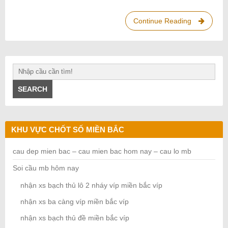
víp
Continue Reading
nhận
xs
dàn
đề
8
con
miền
SEARCH
bắc
víp
KHU VỰC CHỐT SỐ MIỀN BẮC
cau dep mien bac – cau mien bac hom nay – cau lo mb
Soi cầu mb hôm nay
nhận xs bạch thủ lô 2 nháy víp miền bắc víp
nhận xs ba càng víp miền bắc víp
nhận xs bạch thủ đề miền bắc víp