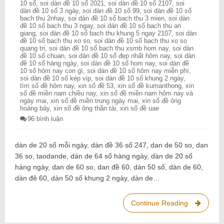
10 số
,
soi dàn đề 10 số 2021
,
soi dàn đề 10 số 2107
,
soi
dàn đề 10 số 3 ngày
,
soi dàn đề 10 số 99
,
soi dàn đề 10 số
bach thu 2nhay
,
soi dàn đề 10 số bach thu 3 mien
,
soi dàn
đề 10 số bach thu 3 ngay
,
soi dàn đề 10 số bach thu an
giang
,
soi dàn đề 10 số bach thu khung 5 ngay 2107
,
soi dàn
đề 10 số bach thu xo so
,
soi dàn đề 10 số bach thu xo so
quang tri
,
soi dàn đề 10 số bach thu xsmb hom nay
,
soi dàn
đề 10 số chuan
,
soi dàn đề 10 số đẹp nhất hôm nay
,
soi dàn
đề 10 số hàng ngày
,
soi dàn đề 10 số hom nay
,
soi dàn đề
10 số hôm nay con gì
,
soi dàn đề 10 số hôm nay miễn phí
,
soi dàn đề 10 số kép vip
,
soi dàn đề 10 số khung 2 ngày
,
tìm số đề hôm nay
,
xin số đề 53
,
xin số đề kumanthong
,
xin
số đề miền nam chiều nay
,
xin số đề miền nam hôm nay và
ngày mai
,
xin số đề miền trung ngày mai
,
xin số đề ông
hoàng bảy
,
xin số đề ông thần tài
,
xin số đề uae
96 bình luận
ở
nhận
xs
dàn
dàn de 20 số mỗi ngày, dàn đề 36 số 247, dan de 50 so, dan
đề
36 so, taodande, dàn de 64 số hàng ngày, dàn de 20 số
10
con
hàng ngày, dan de 60 so, dan đề 60, dàn 50 số, dàn de 60,
miền
dàn đê 60, dàn 50 số khung 2 ngày, dàn de…
bắc
víp
Continue Reading
nhận
xs