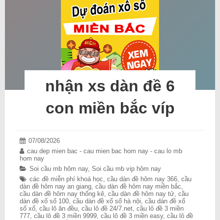
đầu
đuôi
miền
bắc
víp
nhận xs dàn đề 6
con miền bắc víp
Posted
07/08/2026
07/08/2026
on:
Author:
cau dep mien bac - cau mien bac hom nay - cau lo mb
hom nay
Categories:
Soi cầu mb hôm nay
,
Soi cầu mb vip hôm nay
Tags:
các đề miễn phí khoá học
,
cầu dàn đề hôm nay 366
,
cầu
dàn đề hôm nay an giang
,
cầu dàn đề hôm nay miền bắc
,
cầu dàn đề hôm nay thống kê
,
cầu dàn đề hôm nay tử
,
cầu
dàn đề xổ số 100
,
cầu dàn đề xổ số hà nội
,
cầu dàn đề xổ
số xổ
,
cầu lô ăn đều
,
cầu lô đề 24/7.net
,
cầu lô đề 3 miền
777
,
cầu lô đề 3 miền 9999
,
cầu lô đề 3 miền easy
,
cầu lô đề