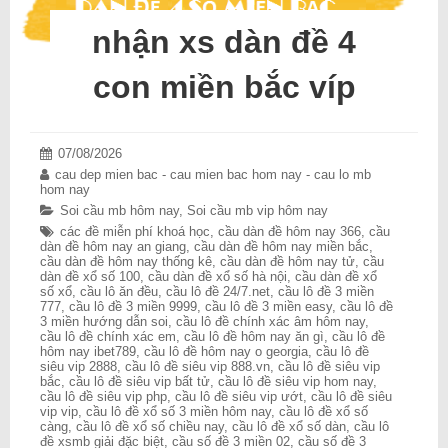
con
nhận xs dàn đề 4
miền
bắc
con miền bắc víp
víp
Posted
07/08/2026
07/08/2026
on:
Author:
cau dep mien bac - cau mien bac hom nay - cau lo mb
hom nay
Categories:
Soi cầu mb hôm nay
,
Soi cầu mb vip hôm nay
Tags:
các đề miễn phí khoá học
,
cầu dàn đề hôm nay 366
,
cầu
dàn đề hôm nay an giang
,
cầu dàn đề hôm nay miền bắc
,
cầu dàn đề hôm nay thống kê
,
cầu dàn đề hôm nay tử
,
cầu
dàn đề xổ số 100
,
cầu dàn đề xổ số hà nội
,
cầu dàn đề xổ
số xổ
,
cầu lô ăn đều
,
cầu lô đề 24/7.net
,
cầu lô đề 3 miền
777
,
cầu lô đề 3 miền 9999
,
cầu lô đề 3 miền easy
,
cầu lô đề
3 miền hướng dẫn soi
,
cầu lô đề chính xác âm hôm nay
,
cầu lô đề chính xác em
,
cầu lô đề hôm nay ăn gì
,
cầu lô đề
hôm nay ibet789
,
cầu lô đề hôm nay o georgia
,
cầu lô đề
siêu vip 2888
,
cầu lô đề siêu vip 888.vn
,
cầu lô đề siêu vip
bắc
,
cầu lô đề siêu vip bất tử
,
cầu lô đề siêu vip hom nay
,
cầu lô đề siêu vip php
,
cầu lô đề siêu vip ướt
,
cầu lô đề siêu
vip vip
,
cầu lô đề xổ số 3 miền hôm nay
,
cầu lô đề xổ số
càng
,
cầu lô đề xổ số chiều nay
,
cầu lô đề xổ số dàn
,
cầu lô
đề xsmb giải đặc biệt
,
cầu số đề 3 miền 02
,
cầu số đề 3