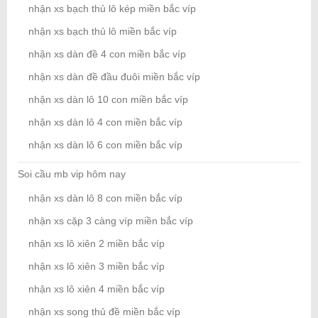
nhận xs bạch thủ lô kép miền bắc víp
nhận xs bạch thủ lô miền bắc víp
nhận xs dàn đề 4 con miền bắc víp
nhận xs dàn đề đầu đuôi miền bắc víp
nhận xs dàn lô 10 con miền bắc víp
nhận xs dàn lô 4 con miền bắc víp
nhận xs dàn lô 6 con miền bắc víp
Soi cầu mb vip hôm nay
nhận xs dàn lô 8 con miền bắc víp
nhận xs cặp 3 càng víp miền bắc víp
nhận xs lô xiên 2 miền bắc víp
nhận xs lô xiên 3 miền bắc víp
nhận xs lô xiên 4 miền bắc víp
nhận xs song thủ đề miền bắc víp