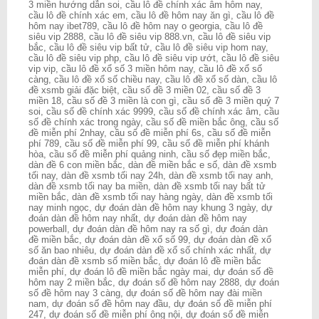
3 miền hướng dẫn soi
,
cầu lô đề chính xác âm hôm nay
,
cầu lô đề chính xác em
,
cầu lô đề hôm nay ăn gì
,
cầu lô đề
hôm nay ibet789
,
cầu lô đề hôm nay o georgia
,
cầu lô đề
siêu vip 2888
,
cầu lô đề siêu vip 888.vn
,
cầu lô đề siêu vip
bắc
,
cầu lô đề siêu vip bất tử
,
cầu lô đề siêu vip hom nay
,
cầu lô đề siêu vip php
,
cầu lô đề siêu vip ướt
,
cầu lô đề siêu
vip vip
,
cầu lô đề xổ số 3 miền hôm nay
,
cầu lô đề xổ số
càng
,
cầu lô đề xổ số chiều nay
,
cầu lô đề xổ số dàn
,
cầu lô
đề xsmb giải đặc biệt
,
cầu số đề 3 miền 02
,
cầu số đề 3
miền 18
,
cầu số đề 3 miền là con gì
,
cầu số đề 3 miền quý 7
soi
,
cầu số đề chính xác 9999
,
cầu số đề chính xác âm
,
cầu
số đề chính xác trong ngày
,
cầu số đề miền bắc ông
,
cầu số
đề miễn phí 2nhay
,
cầu số đề miễn phí 6s
,
cầu số đề miễn
phí 789
,
cầu số đề miễn phí 99
,
cầu số đề miễn phí khánh
hòa
,
cầu số đề miễn phí quảng ninh
,
cầu số đẹp miền bắc
,
dàn đề 6 con miền bắc
,
dàn đề miền bắc e số
,
dàn đề xsmb
tối nay
,
dàn đề xsmb tối nay 24h
,
dàn đề xsmb tối nay anh
,
dàn đề xsmb tối nay ba miền
,
dàn đề xsmb tối nay bất tử
miền bắc
,
dàn đề xsmb tối nay hàng ngày
,
dàn đề xsmb tối
nay minh ngọc
,
dự đoán dàn đề hôm nay khung 3 ngày
,
dự
đoán dàn đề hôm nay nhất
,
dự đoán dàn đề hôm nay
powerball
,
dự đoán dàn đề hôm nay ra số gì
,
dự đoán dàn
đề miền bắc
,
dự đoán dàn đề xổ số 99
,
dự đoán dàn đề xổ
số ăn bao nhiêu
,
dự đoán dàn đề xổ số chính xác nhất
,
dự
đoán dàn đề xsmb số miền bắc
,
dự đoán lô đề miền bắc
miễn phí
,
dự đoán lô đề miền bắc ngày mai
,
dự đoán số đề
hôm nay 2 miền bắc
,
dự đoán số đề hôm nay 2888
,
dự đoán
số đề hôm nay 3 càng
,
dự đoán số đề hôm nay đài miền
nam
,
dự đoán số đề hôm nay đầu
,
dự đoán số đề miễn phí
247
,
dự đoán số đề miễn phí ông nội
,
dự đoán số đề miễn