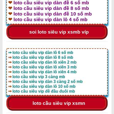
❤
loto cầu siêu vip dàn đề 6 số mb
❤
loto cầu siêu vip dàn đề 8 số mb
❤
loto cầu siêu vip dàn đề 10 số mb
❤
loto cầu siêu vip dàn lô 4 số mb
soi loto siêu vip xsmb víp
⇒
loto cầu siêu vip dàn lô 6 số mb
⇒
loto cầu siêu vip dàn lô 8 số mb
⇒
loto cầu siêu vip dàn lô xiên 2 mb
⇒
loto cầu siêu vip dàn lô xiên 3 mb
⇒
loto cầu siêu vip dàn lô xiên 4 mb
⇒
loto cầu siêu vip 3 càng mb
⇒
loto cầu siêu vip dàn 3 càng 2 số mb
⇒
loto cầu siêu vip dàn lô 10 số mb
⇒
loto cầu siêu vip đề đầu đuôi mb
loto cầu siêu vip xsmn