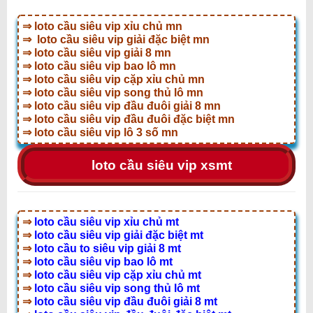
⇒
loto cầu siêu vip xỉu chủ mn
⇒
loto cầu siêu vip giải đặc biệt mn
⇒
loto cầu siêu vip giải 8 mn
⇒
loto cầu siêu vip bao lô mn
⇒
loto cầu siêu vip cặp xỉu chủ mn
⇒
loto cầu siêu vip song thủ lô mn
⇒
loto cầu siêu vip đầu đuôi giải 8 mn
⇒
loto cầu siêu vip đầu đuôi đặc biệt mn
⇒
loto cầu siêu vip lô 3 số mn
loto cầu siêu vip xsmt
⇒
loto cầu siêu vip xỉu chủ mt
⇒
loto cầu siêu vip giải đặc biệt mt
⇒
loto cầu to siêu vip giải 8 mt
⇒
loto cầu siêu vip bao lô mt
⇒
loto cầu siêu vip cặp xỉu chủ mt
⇒
loto cầu siêu vip song thủ lô mt
⇒
loto cầu siêu vip đầu đuôi giải 8 mt