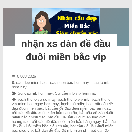
dàn
đề
10
con
miền
bắc
víp
nhận xs dàn đề đầu
đuôi miền bắc víp
Posted
07/08/2026
07/08/2026
on:
Author:
cau dep mien bac - cau mien bac hom nay - cau lo mb
hom nay
Categories:
Soi cầu mb hôm nay
,
Soi cầu mb vip hôm nay
Tags:
bach thu lo ve so may
,
bach thu lo vip mb
,
bach thu lo
vip mien bac ngay hom nay
,
bạch thủ miền bắc
,
bắt cầu đề
đầu đuôi miền bắc
,
bắt cầu đề đầu đuôi miền bắc ăn ngay
,
bắt cầu đề đầu đuôi miền bắc cao cấp
,
bắt cầu đề đầu đuôi
miền bắc chính xác
,
bắt cầu đề đầu đuôi miền bắc giờ
hoàng đạo
,
bắt cầu đề đầu đuôi miền bắc hàng ngày
,
bắt cầu
đề đầu đuôi miền bắc siêu chuẩn
,
bắt cầu đề đầu đuôi miền
bắc siêu víp
,
bắt dàn đề đầu đít mb mien phí
,
bắt dàn đề