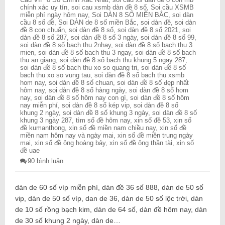
chính xác uy tín
,
soi cau xsmb dàn đề 8 số
,
Soi cầu XSMB
miễn phí ngày hôm nay
,
Soi DÀN 8 SỐ MIỀN BẮC
,
soi dàn
cầu 8 số đề
,
Soi DÀN de 8 số miền Bắc
,
soi dàn đề
,
soi dàn
đề 8 con chuẩn
,
soi dàn đề 8 số
,
soi dàn đề 8 số 2021
,
soi
dàn đề 8 số 287
,
soi dàn đề 8 số 3 ngày
,
soi dàn đề 8 số 99
,
soi dàn đề 8 số bach thu 2nhay
,
soi dàn đề 8 số bach thu 3
mien
,
soi dàn đề 8 số bach thu 3 ngay
,
soi dàn đề 8 số bach
thu an giang
,
soi dàn đề 8 số bach thu khung 5 ngay 287
,
soi dàn đề 8 số bach thu xo so quang tri
,
soi dàn đề 8 số
bach thu xo so vung tau
,
soi dàn đề 8 số bach thu xsmb
hom nay
,
soi dàn đề 8 số chuan
,
soi dàn đề 8 số đẹp nhất
hôm nay
,
soi dàn đề 8 số hàng ngày
,
soi dàn đề 8 số hom
nay
,
soi dàn đề 8 số hôm nay con gì
,
soi dàn đề 8 số hôm
nay miễn phí
,
soi dàn đề 8 số kép vip
,
soi dàn đề 8 số
khung 2 ngày
,
soi dàn đề 8 số khung 3 ngày
,
soi dàn đề 8 số
khung 3 ngày 287
,
tìm số đề hôm nay
,
xin số đề 53
,
xin số
đề kumanthong
,
xin số đề miền nam chiều nay
,
xin số đề
miền nam hôm nay và ngày mai
,
xin số đề miền trung ngày
mai
,
xin số đề ông hoàng bảy
,
xin số đề ông thần tài
,
xin số
đề uae
90 bình luận
ở
nhận
xs
dàn
dàn de 60 số víp miễn phí, dàn đề 36 số 888, dàn de 50 số
đề
vip, dàn de 50 số víp, dan de 36, dàn de 50 số lộc trời, dàn
8
con
de 10 số rồng bạch kim, dàn de 64 số, dàn đề hôm nay, dàn
miền
de 30 số khung 2 ngày, dàn de…
bắc