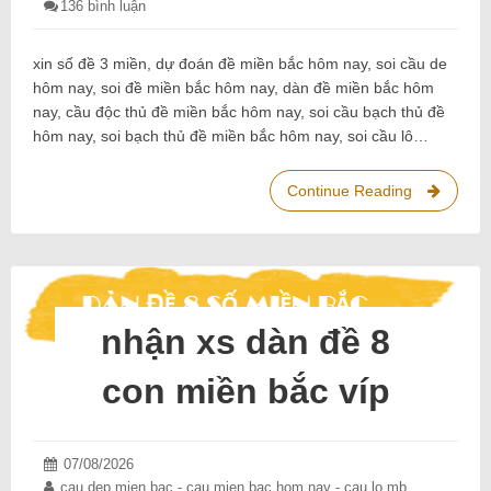
136 bình luận
ở
nhận
xs
dàn
xin số đề 3 miền, dự đoán đề miền bắc hôm nay, soi cầu de
đề
hôm nay, soi đề miền bắc hôm nay, dàn đề miền bắc hôm
4
con
nay, cầu độc thủ đề miền bắc hôm nay, soi cầu bạch thủ đề
miền
hôm nay, soi bạch thủ đề miền bắc hôm nay, soi cầu lô…
bắc
víp
Continue Reading
nhận
xs
dàn
đề
4
con
nhận xs dàn đề 8
miền
bắc
con miền bắc víp
víp
Posted
07/08/2026
07/08/2026
on:
Author:
cau dep mien bac - cau mien bac hom nay - cau lo mb