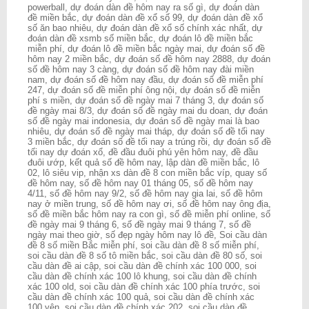
powerball
,
dự đoán dàn đề hôm nay ra số gì
,
dự đoán dàn
đề miền bắc
,
dự đoán dàn đề xổ số 99
,
dự đoán dàn đề xổ
số ăn bao nhiêu
,
dự đoán dàn đề xổ số chính xác nhất
,
dự
đoán dàn đề xsmb số miền bắc
,
dự đoán lô đề miền bắc
miễn phí
,
dự đoán lô đề miền bắc ngày mai
,
dự đoán số đề
hôm nay 2 miền bắc
,
dự đoán số đề hôm nay 2888
,
dự đoán
số đề hôm nay 3 càng
,
dự đoán số đề hôm nay đài miền
nam
,
dự đoán số đề hôm nay đầu
,
dự đoán số đề miễn phí
247
,
dự đoán số đề miễn phí ông nội
,
dự đoán số đề miễn
phí s miền
,
dự đoán số đề ngày mai 7 tháng 3
,
dự đoán số
đề ngày mai 8/3
,
dự đoán số đề ngày mai du doan
,
dự đoán
số đề ngày mai indonesia
,
dự đoán số đề ngày mai là bao
nhiêu
,
dự đoán số đề ngày mai tháp
,
dự đoán số đề tối nay
3 miền bắc
,
dự đoán số đề tối nay a trúng rồi
,
dự đoán số đề
tối nay dự đoán xổ
,
đề đầu đuôi phú yên hôm nay
,
đề đầu
đuôi ướp
,
kết quả số đề hôm nay
,
lập dàn đề miền bắc
,
lô
02
,
lô siêu vip
,
nhận xs dàn đề 8 con miền bắc víp
,
quay số
đề hôm nay
,
số đề hôm nay 01 tháng 05
,
số đề hôm nay
4/11
,
số đề hôm nay 9/2
,
số đề hôm nay gia lai
,
số đề hôm
nay ở miền trung
,
số đề hôm nay ơi
,
số đề hôm nay ông địa
,
số đề miền bắc hôm nay ra con gì
,
số đề miễn phí online
,
số
đề ngày mai 9 tháng 6
,
số đề ngày mai 9 tháng 7
,
số đề
ngày mai theo giờ
,
số đẹp ngày hôm nay lô đề
,
Soi cầu dàn
đề 8 số miền Bắc miễn phí
,
soi cầu dàn đề 8 số miễn phí
,
soi cầu dàn đề 8 số tô miền bắc
,
soi cầu dàn đề 80 số
,
soi
cầu dàn đề ai cập
,
soi cầu dàn đề chính xác 100 000
,
soi
cầu dàn đề chính xác 100 lô khung
,
soi cầu dàn đề chính
xác 100 old
,
soi cầu dàn đề chính xác 100 phía trước
,
soi
cầu dàn đề chính xác 100 quả
,
soi cầu dàn đề chính xác
100 yên
,
soi cầu dàn đề chính xác 202
,
soi cầu dàn đề