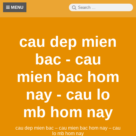
Skip
Search
S
MENU
to
for:
content
cau dep mien
bac - cau
mien bac hom
nay - cau lo
mb hom nay
cau dep mien bac – cau mien bac hom nay – cau
lo mb hom nay