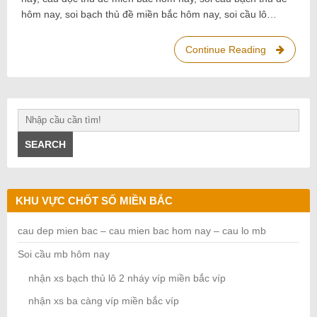
miền
hôm nay, soi bạch thủ đề miền bắc hôm nay, soi cầu lô…
bắc
víp
Continue Reading
nhận
xs
dàn
đề
4
con
miền
SEARCH
bắc
víp
KHU VỰC CHỐT SỐ MIỀN BẮC
cau dep mien bac – cau mien bac hom nay – cau lo mb
Soi cầu mb hôm nay
nhận xs bạch thủ lô 2 nháy víp miền bắc víp
nhận xs ba càng víp miền bắc víp