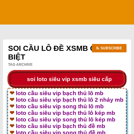
SOI CẦU LÔ ĐỀ XSMB GIẢI ĐẶC
SUBSCRIBE
BIỆT
TAG ARCHIVE
soi loto siêu vip xsmb siêu cấp
❤
loto cầu siêu vip bạch thủ lô mb
❤
loto cầu siêu vip bạch thủ lô 2 nháy mb
❤
loto cầu siêu vip song thủ lô mb
❤
loto cầu siêu vip bạch thủ lô kép mb
❤
loto cầu siêu vip song thủ lô kép mb
❤
loto cầu siêu vip bạch thủ đề mb
❤
loto cầu siêu vip song thủ đề mb