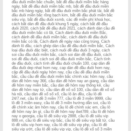
đầu đuôi miền bắc chuẩn
,
bắt đề đầu đuôi miền bắc hàng
ngày
,
bắt đề đầu đuôi miền bắc mb
,
bắt đề đầu đuôi miền
bắc mb hàng ngày
,
bắt đề đầu đuôi miền bắc phát tài
,
bắt đề
đầu đuôi miền bắc rồng bạch kim
,
bắt đề đầu đuôi miền bắc
siêu víp
,
bắt đề đầu đuôi xsmb
,
các đề miễn phí khoá học
,
cách bắt dàn đề đầu đuôi khung 5 ngày
,
cách bắt đề đầu
đuôi 2020
,
cách bắt đề đầu đuôi 2021
,
cách đánh dàn cầu đề
đầu đuôi miền bắc có lãi
,
Cách đánh đầu đuôi miền Bắc
,
cách đánh đề đầu đuôi miền bắc
,
cách đánh đề đầu đuôi
miền bắc có lãi
,
Cách đánh đề ngày nào cũng trúng
,
Cách
đánh lô đầu
,
cách ghép dàn cầu đề đầu đuôi miền bắc
,
Cách
loại đầu đuôi đặc biệt
,
cách nuôi đề đầu đuôi 3 ngày
,
cách
soi cầu đầu đuôi miền bắc
,
cách soi dàn đề đầu đuôi
,
cách
soi đề đầu đuôi
,
cách soi đề đầu đuôi miền bắc
,
Cách tính
de đầu đuôi
,
cách tính đề đầu đuôi chuẩn 100
,
cap dàn đề
đầu đuôi dep nhat hom nay
,
cap dàn đề đầu đuôi hom nay
,
cặp đề đầu đuôi ngày hôm nay
,
cầu cầu đề đầu đuôi miền
bắc
,
cầu cầu đề đầu đuôi miền bắc chính xác hôm nay
,
cầu
dàn đề hôm nay 366
,
cầu dàn đề hôm nay an giang
,
cầu dàn
đề hôm nay miền bắc
,
cầu dàn đề hôm nay thống kê
,
cầu
dàn đề hôm nay tử
,
cầu dàn đề xổ số 100
,
cầu dàn đề xổ số
hà nội
,
cầu dàn đề xổ số xổ
,
cầu lô ăn đều
,
cầu lô đề
24/7.net
,
cầu lô đề 3 miền 777
,
cầu lô đề 3 miền 9999
,
cầu
lô đề 3 miền easy
,
cầu lô đề 3 miền hướng dẫn soi
,
cầu lô
đề chính xác âm hôm nay
,
cầu lô đề chính xác em
,
cầu lô
đề hôm nay ăn gì
,
cầu lô đề hôm nay ibet789
,
cầu lô đề hôm
nay o georgia
,
cầu lô đề siêu vip 2888
,
cầu lô đề siêu vip
888.vn
,
cầu lô đề siêu vip bắc
,
cầu lô đề siêu vip bất tử
,
cầu
lô đề siêu vip hom nay
,
cầu lô đề siêu vip php
,
cầu lô đề
siêu vip ướt
,
cầu lô đề siêu vip vip
,
cầu lô đề xổ số 3 miền