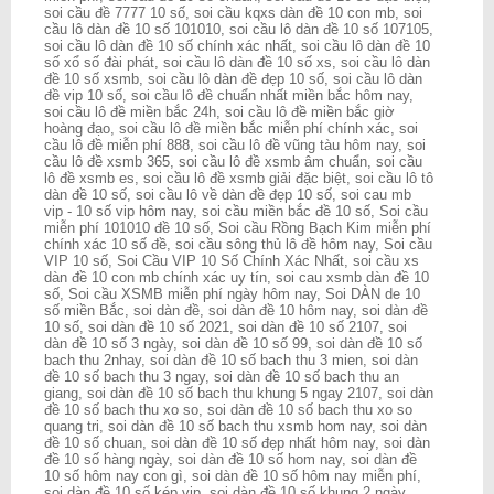
soi cầu đề 7777 10 số
,
soi cầu kqxs dàn đề 10 con mb
,
soi
cầu lô dàn đề 10 số 101010
,
soi cầu lô dàn đề 10 số 107105
,
soi cầu lô dàn đề 10 số chính xác nhất
,
soi cầu lô dàn đề 10
số xổ số đài phát
,
soi cầu lô dàn đề 10 số xs
,
soi cầu lô dàn
đề 10 số xsmb
,
soi cầu lô dàn đề đẹp 10 số
,
soi cầu lô dàn
đề vip 10 số
,
soi cầu lô đề chuẩn nhất miền bắc hôm nay
,
soi cầu lô đề miền bắc 24h
,
soi cầu lô đề miền bắc giờ
hoàng đạo
,
soi cầu lô đề miền bắc miễn phí chính xác
,
soi
cầu lô đề miễn phí 888
,
soi cầu lô đề vũng tàu hôm nay
,
soi
cầu lô đề xsmb 365
,
soi cầu lô đề xsmb âm chuẩn
,
soi cầu
lô đề xsmb es
,
soi cầu lô đề xsmb giải đặc biệt
,
soi cầu lô tô
dàn đề 10 số
,
soi cầu lô về dàn đề đẹp 10 số
,
soi cau mb
vip - 10 số vip hôm nay
,
soi cầu miền bắc đề 10 số
,
Soi cầu
miễn phí 101010 đề 10 số
,
Soi cầu Rồng Bạch Kim miễn phí
chính xác 10 số đề
,
soi cầu sông thủ lô đề hôm nay
,
Soi cầu
VIP 10 số
,
Soi Cầu VIP 10 Số Chính Xác Nhất
,
soi cầu xs
dàn đề 10 con mb chính xác uy tín
,
soi cau xsmb dàn đề 10
số
,
Soi cầu XSMB miễn phí ngày hôm nay
,
Soi DÀN de 10
số miền Bắc
,
soi dàn đề
,
soi dàn đề 10 hôm nay
,
soi dàn đề
10 số
,
soi dàn đề 10 số 2021
,
soi dàn đề 10 số 2107
,
soi
dàn đề 10 số 3 ngày
,
soi dàn đề 10 số 99
,
soi dàn đề 10 số
bach thu 2nhay
,
soi dàn đề 10 số bach thu 3 mien
,
soi dàn
đề 10 số bach thu 3 ngay
,
soi dàn đề 10 số bach thu an
giang
,
soi dàn đề 10 số bach thu khung 5 ngay 2107
,
soi dàn
đề 10 số bach thu xo so
,
soi dàn đề 10 số bach thu xo so
quang tri
,
soi dàn đề 10 số bach thu xsmb hom nay
,
soi dàn
đề 10 số chuan
,
soi dàn đề 10 số đẹp nhất hôm nay
,
soi dàn
đề 10 số hàng ngày
,
soi dàn đề 10 số hom nay
,
soi dàn đề
10 số hôm nay con gì
,
soi dàn đề 10 số hôm nay miễn phí
,
soi dàn đề 10 số kép vip
,
soi dàn đề 10 số khung 2 ngày
,