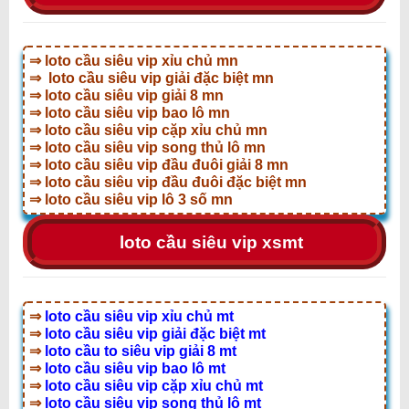
⇒
loto cầu siêu vip xỉu chủ mn
⇒
loto cầu siêu vip giải đặc biệt mn
⇒
loto cầu siêu vip giải 8 mn
⇒
loto cầu siêu vip bao lô mn
⇒
loto cầu siêu vip cặp xỉu chủ mn
⇒
loto cầu siêu vip song thủ lô mn
⇒
loto cầu siêu vip đầu đuôi giải 8 mn
⇒
loto cầu siêu vip đầu đuôi đặc biệt mn
⇒
loto cầu siêu vip lô 3 số mn
loto cầu siêu vip xsmt
⇒
loto cầu siêu vip xỉu chủ mt
⇒
loto cầu siêu vip giải đặc biệt mt
⇒
loto cầu to siêu vip giải 8 mt
⇒
loto cầu siêu vip bao lô mt
⇒
loto cầu siêu vip cặp xỉu chủ mt
⇒
loto cầu siêu vip song thủ lô mt