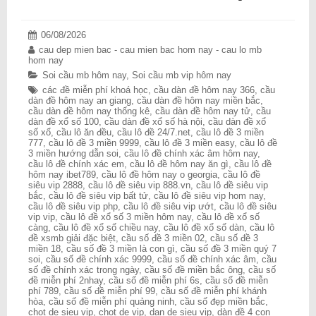
Posted
06/08/2026
06/08/2026
on:
Author:
cau dep mien bac - cau mien bac hom nay - cau lo mb
hom nay
Categories:
Soi cầu mb hôm nay
,
Soi cầu mb vip hôm nay
Tags:
các đề miễn phí khoá học
,
cầu dàn đề hôm nay 366
,
cầu
dàn đề hôm nay an giang
,
cầu dàn đề hôm nay miền bắc
,
cầu dàn đề hôm nay thống kê
,
cầu dàn đề hôm nay tử
,
cầu
dàn đề xổ số 100
,
cầu dàn đề xổ số hà nội
,
cầu dàn đề xổ
số xổ
,
cầu lô ăn đều
,
cầu lô đề 24/7.net
,
cầu lô đề 3 miền
777
,
cầu lô đề 3 miền 9999
,
cầu lô đề 3 miền easy
,
cầu lô đề
3 miền hướng dẫn soi
,
cầu lô đề chính xác âm hôm nay
,
cầu lô đề chính xác em
,
cầu lô đề hôm nay ăn gì
,
cầu lô đề
hôm nay ibet789
,
cầu lô đề hôm nay o georgia
,
cầu lô đề
siêu vip 2888
,
cầu lô đề siêu vip 888.vn
,
cầu lô đề siêu vip
bắc
,
cầu lô đề siêu vip bất tử
,
cầu lô đề siêu vip hom nay
,
cầu lô đề siêu vip php
,
cầu lô đề siêu vip ướt
,
cầu lô đề siêu
vip vip
,
cầu lô đề xổ số 3 miền hôm nay
,
cầu lô đề xổ số
càng
,
cầu lô đề xổ số chiều nay
,
cầu lô đề xổ số dàn
,
cầu lô
đề xsmb giải đặc biệt
,
cầu số đề 3 miền 02
,
cầu số đề 3
miền 18
,
cầu số đề 3 miền là con gì
,
cầu số đề 3 miền quý 7
soi
,
cầu số đề chính xác 9999
,
cầu số đề chính xác âm
,
cầu
số đề chính xác trong ngày
,
cầu số đề miền bắc ông
,
cầu số
đề miễn phí 2nhay
,
cầu số đề miễn phí 6s
,
cầu số đề miễn
phí 789
,
cầu số đề miễn phí 99
,
cầu số đề miễn phí khánh
hòa
,
cầu số đề miễn phí quảng ninh
,
cầu số đẹp miền bắc
,
chot de sieu vip
,
chot de vip
,
dan de sieu vip
,
dàn đề 4 con