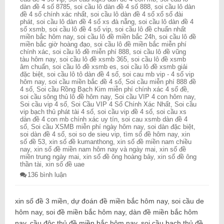
dàn đề 4 số 8785
,
soi cầu lô dàn đề 4 số 888
,
soi cầu lô dàn
đề 4 số chính xác nhất
,
soi cầu lô dàn đề 4 số xổ số đài
phát
,
soi cầu lô dàn đề 4 số xs đà nẵng
,
soi cầu lô dàn đề 4
số xsmb
,
soi cầu lô đề 4 số vip
,
soi cầu lô đề chuẩn nhất
miền bắc hôm nay
,
soi cầu lô đề miền bắc 24h
,
soi cầu lô đề
miền bắc giờ hoàng đạo
,
soi cầu lô đề miền bắc miễn phí
chính xác
,
soi cầu lô đề miễn phí 888
,
soi cầu lô đề vũng
tàu hôm nay
,
soi cầu lô đề xsmb 365
,
soi cầu lô đề xsmb
âm chuẩn
,
soi cầu lô đề xsmb es
,
soi cầu lô đề xsmb giải
đặc biệt
,
soi cầu lô tô dàn đề 4 số
,
soi cau mb vip - 4 số vip
hôm nay
,
soi cầu miền bắc đề 4 số
,
Soi cầu miễn phí 888 đề
4 số
,
Soi cầu Rồng Bạch Kim miễn phí chính xác 4 số đề
,
soi cầu sông thủ lô đề hôm nay
,
Soi cầu VIP 4 con hôm nay
,
Soi cầu vip 4 số
,
Soi Cầu VIP 4 Số Chính Xác Nhất
,
Soi cầu
vip bạch thủ phát tài 4 số
,
soi cầu vip đề 4 số
,
soi cầu xs
dàn đề 4 con mb chính xác uy tín
,
soi cau xsmb dàn đề 4
số
,
Soi cầu XSMB miễn phí ngày hôm nay
,
soi dàn đặc biệt
,
soi dàn đề 4 số
,
soi so de sieu vip
,
tìm số đề hôm nay
,
xin
số đề 53
,
xin số đề kumanthong
,
xin số đề miền nam chiều
nay
,
xin số đề miền nam hôm nay và ngày mai
,
xin số đề
miền trung ngày mai
,
xin số đề ông hoàng bảy
,
xin số đề ông
thần tài
,
xin số đề uae
136 bình luận
ở
nhận
xs
dàn
xin số đề 3 miền, dự đoán đề miền bắc hôm nay, soi cầu de
đề
hôm nay, soi đề miền bắc hôm nay, dàn đề miền bắc hôm
4
con
nay, cầu độc thủ đề miền bắc hôm nay, soi cầu bạch thủ đề