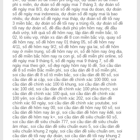
phí s miền
,
dự đoán số đề ngày mai 7 tháng 3
,
dự đoán số
đề ngày mai 8/3
,
dự đoán số đề ngày mai du doan
,
dự đoán
số đề ngày mai indonesia
,
dự đoán số đề ngày mai là bao
nhiêu
,
dự đoán số đề ngày mai tháp
,
dự đoán số đề tối nay
3 miền bắc
,
dự đoán số đề tối nay a trúng rồi
,
dự đoán số đề
tối nay dự đoán xổ
,
đề đầu đuôi phú yên hôm nay
,
đề đầu
đuôi ướp
,
kết quả số đề hôm nay
,
lập dàn đề miền bắc
,
lô
02
,
lô siêu vip
,
nhận xs dàn đề 8 con miền bắc víp
,
quay số
đề hôm nay
,
số đề hôm nay 01 tháng 05
,
số đề hôm nay
4/11
,
số đề hôm nay 9/2
,
số đề hôm nay gia lai
,
số đề hôm
nay ở miền trung
,
số đề hôm nay ơi
,
số đề hôm nay ông địa
,
số đề miền bắc hôm nay ra con gì
,
số đề miễn phí online
,
số
đề ngày mai 9 tháng 6
,
số đề ngày mai 9 tháng 7
,
số đề
ngày mai theo giờ
,
số đẹp ngày hôm nay lô đề
,
Soi cầu dàn
đề 8 số miền Bắc miễn phí
,
soi cầu dàn đề 8 số miễn phí
,
soi cầu dàn đề 8 số tô miền bắc
,
soi cầu dàn đề 80 số
,
soi
cầu dàn đề ai cập
,
soi cầu dàn đề chính xác 100 000
,
soi
cầu dàn đề chính xác 100 lô khung
,
soi cầu dàn đề chính
xác 100 old
,
soi cầu dàn đề chính xác 100 phía trước
,
soi
cầu dàn đề chính xác 100 quả
,
soi cầu dàn đề chính xác
100 yên
,
soi cầu dàn đề chính xác 202
,
soi cầu dàn đề
chính xác 60 ngày
,
soi cầu dàn đề chính xác youtube
,
soi
cầu dàn đề hôm nay 00
,
soi cầu dàn đề hôm nay 60 số
,
soi
cầu dàn đề hôm nay ăn gì
,
soi cầu dàn đề hôm nay êđê
,
soi
cầu dàn đề hôm nay k+
,
soi cầu dàn đề siêu chuẩn 60 số
,
soi cầu dàn đề siêu chuẩn 777
,
soi cầu dàn đề siêu chuẩn
âm nhạc
,
soi cầu dàn đề siêu chuẩn euro 5
,
soi cầu dàn đề
siêu chuẩn khung 2 ngày
,
soi cầu dàn đề siêu chuẩn om
,
soi
cầu dàn đề tối nay dự đoán
,
soi cầu dàn đề tối nay khung 2