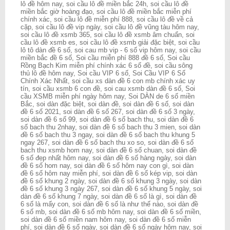
lô đề hôm nay
,
soi cầu lô đề miền bắc 24h
,
soi cầu lô đề
miền bắc giờ hoàng đạo
,
soi cầu lô đề miền bắc miễn phí
chính xác
,
soi cầu lô đề miễn phí 888
,
soi cầu lô đề về cả
cặp
,
soi cầu lô đề vip ngày
,
soi cầu lô đề vũng tàu hôm nay
,
soi cầu lô đề xsmb 365
,
soi cầu lô đề xsmb âm chuẩn
,
soi
cầu lô đề xsmb es
,
soi cầu lô đề xsmb giải đặc biệt
,
soi cầu
lô tô dàn đề 6 số
,
soi cau mb vip - 6 số vip hôm nay
,
soi cầu
miền bắc đề 6 số
,
Soi cầu miễn phí 888 đề 6 số
,
Soi cầu
Rồng Bạch Kim miễn phí chính xác 6 số đề
,
soi cầu sông
thủ lô đề hôm nay
,
Soi cầu VIP 6 số
,
Soi Cầu VIP 6 Số
Chính Xác Nhất
,
soi cầu xs dàn đề 6 con mb chính xác uy
tín
,
soi cầu xsmb 6 con đề
,
soi cau xsmb dàn đề 6 số
,
Soi
cầu XSMB miễn phí ngày hôm nay
,
Soi DÀN de 6 số miền
Bắc
,
soi dàn đặc biệt
,
soi dàn đề
,
soi dàn đề 6 số
,
soi dàn
đề 6 số 2021
,
soi dàn đề 6 số 267
,
soi dàn đề 6 số 3 ngày
,
soi dàn đề 6 số 99
,
soi dàn đề 6 số bach thu
,
soi dàn đề 6
số bach thu 2nhay
,
soi dàn đề 6 số bach thu 3 mien
,
soi dàn
đề 6 số bach thu 3 ngay
,
soi dàn đề 6 số bach thu khung 5
ngay 267
,
soi dàn đề 6 số bach thu xo so
,
soi dàn đề 6 số
bach thu xsmb hom nay
,
soi dàn đề 6 số chuan
,
soi dàn đề
6 số đẹp nhất hôm nay
,
soi dàn đề 6 số hàng ngày
,
soi dàn
đề 6 số hom nay
,
soi dàn đề 6 số hôm nay con gì
,
soi dàn
đề 6 số hôm nay miễn phí
,
soi dàn đề 6 số kép vip
,
soi dàn
đề 6 số khung 2 ngày
,
soi dàn đề 6 số khung 3 ngày
,
soi dàn
đề 6 số khung 3 ngày 267
,
soi dàn đề 6 số khung 5 ngày
,
soi
dàn đề 6 số khung 7 ngày
,
soi dàn đề 6 số là gì
,
soi dàn đề
6 số là mấy con
,
soi dàn đề 6 số là như thế nào
,
soi dàn đề
6 số mb
,
soi dàn đề 6 số mb hôm nay
,
soi dàn đề 6 số miền
,
soi dàn đề 6 số miền nam hôm nay
,
soi dàn đề 6 số miễn
phí
,
soi dàn đề 6 số ngày
,
soi dàn đề 6 số ngày hôm nay
,
soi