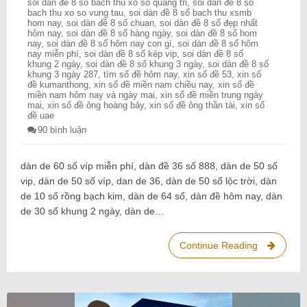
soi dàn đề 8 số bach thu xo so quang tri
,
soi dàn đề 8 số
bach thu xo so vung tau
,
soi dàn đề 8 số bach thu xsmb
hom nay
,
soi dàn đề 8 số chuan
,
soi dàn đề 8 số đẹp nhất
hôm nay
,
soi dàn đề 8 số hàng ngày
,
soi dàn đề 8 số hom
nay
,
soi dàn đề 8 số hôm nay con gì
,
soi dàn đề 8 số hôm
nay miễn phí
,
soi dàn đề 8 số kép vip
,
soi dàn đề 8 số
khung 2 ngày
,
soi dàn đề 8 số khung 3 ngày
,
soi dàn đề 8 số
khung 3 ngày 287
,
tìm số đề hôm nay
,
xin số đề 53
,
xin số
đề kumanthong
,
xin số đề miền nam chiều nay
,
xin số đề
miền nam hôm nay và ngày mai
,
xin số đề miền trung ngày
mai
,
xin số đề ông hoàng bảy
,
xin số đề ông thần tài
,
xin số
đề uae
90 bình luận
ở
nhận
xs
dàn
dàn de 60 số víp miễn phí, dàn đề 36 số 888, dàn de 50 số
đề
vip, dàn de 50 số víp, dan de 36, dàn de 50 số lộc trời, dàn
8
con
de 10 số rồng bạch kim, dàn de 64 số, dàn đề hôm nay, dàn
miền
de 30 số khung 2 ngày, dàn de…
bắc
víp
Continue Reading
nhận
xs
dàn
đề
8