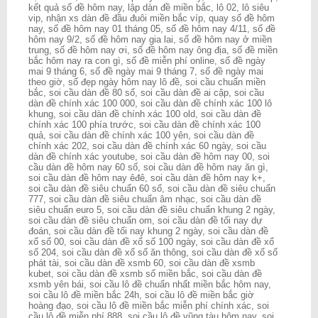
kết quả số đề hôm nay
,
lập dàn đề miền bắc
,
lô 02
,
lô siêu
vip
,
nhận xs dàn đề đầu đuôi miền bắc víp
,
quay số đề hôm
nay
,
số đề hôm nay 01 tháng 05
,
số đề hôm nay 4/11
,
số đề
hôm nay 9/2
,
số đề hôm nay gia lai
,
số đề hôm nay ở miền
trung
,
số đề hôm nay ơi
,
số đề hôm nay ông địa
,
số đề miền
bắc hôm nay ra con gì
,
số đề miễn phí online
,
số đề ngày
mai 9 tháng 6
,
số đề ngày mai 9 tháng 7
,
số đề ngày mai
theo giờ
,
số đẹp ngày hôm nay lô đề
,
soi cầu chuẩn miền
bắc
,
soi cầu dàn đề 80 số
,
soi cầu dàn đề ai cập
,
soi cầu
dàn đề chính xác 100 000
,
soi cầu dàn đề chính xác 100 lô
khung
,
soi cầu dàn đề chính xác 100 old
,
soi cầu dàn đề
chính xác 100 phía trước
,
soi cầu dàn đề chính xác 100
quả
,
soi cầu dàn đề chính xác 100 yên
,
soi cầu dàn đề
chính xác 202
,
soi cầu dàn đề chính xác 60 ngày
,
soi cầu
dàn đề chính xác youtube
,
soi cầu dàn đề hôm nay 00
,
soi
cầu dàn đề hôm nay 60 số
,
soi cầu dàn đề hôm nay ăn gì
,
soi cầu dàn đề hôm nay êđê
,
soi cầu dàn đề hôm nay k+
,
soi cầu dàn đề siêu chuẩn 60 số
,
soi cầu dàn đề siêu chuẩn
777
,
soi cầu dàn đề siêu chuẩn âm nhạc
,
soi cầu dàn đề
siêu chuẩn euro 5
,
soi cầu dàn đề siêu chuẩn khung 2 ngày
,
soi cầu dàn đề siêu chuẩn om
,
soi cầu dàn đề tối nay dự
đoán
,
soi cầu dàn đề tối nay khung 2 ngày
,
soi cầu dàn đề
xổ số 00
,
soi cầu dàn đề xổ số 100 ngày
,
soi cầu dàn đề xổ
số 204
,
soi cầu dàn đề xổ số ăn thông
,
soi cầu dàn đề xổ số
phát tài
,
soi cầu dàn đề xsmb 60
,
soi cầu dàn đề xsmb
kubet
,
soi cầu dàn đề xsmb số miền bắc
,
soi cầu dàn đề
xsmb yên bái
,
soi cầu lô đề chuẩn nhất miền bắc hôm nay
,
soi cầu lô đề miền bắc 24h
,
soi cầu lô đề miền bắc giờ
hoàng đạo
,
soi cầu lô đề miền bắc miễn phí chính xác
,
soi
cầu lô đề miễn phí 888
,
soi cầu lô đề vũng tàu hôm nay
,
soi