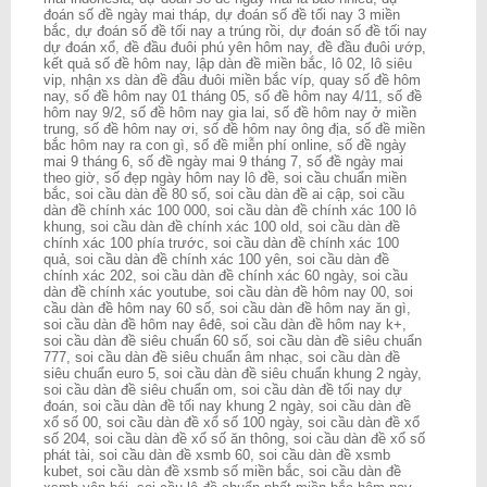
đoán số đề ngày mai tháp
,
dự đoán số đề tối nay 3 miền
bắc
,
dự đoán số đề tối nay a trúng rồi
,
dự đoán số đề tối nay
dự đoán xổ
,
đề đầu đuôi phú yên hôm nay
,
đề đầu đuôi ướp
,
kết quả số đề hôm nay
,
lập dàn đề miền bắc
,
lô 02
,
lô siêu
vip
,
nhận xs dàn đề đầu đuôi miền bắc víp
,
quay số đề hôm
nay
,
số đề hôm nay 01 tháng 05
,
số đề hôm nay 4/11
,
số đề
hôm nay 9/2
,
số đề hôm nay gia lai
,
số đề hôm nay ở miền
trung
,
số đề hôm nay ơi
,
số đề hôm nay ông địa
,
số đề miền
bắc hôm nay ra con gì
,
số đề miễn phí online
,
số đề ngày
mai 9 tháng 6
,
số đề ngày mai 9 tháng 7
,
số đề ngày mai
theo giờ
,
số đẹp ngày hôm nay lô đề
,
soi cầu chuẩn miền
bắc
,
soi cầu dàn đề 80 số
,
soi cầu dàn đề ai cập
,
soi cầu
dàn đề chính xác 100 000
,
soi cầu dàn đề chính xác 100 lô
khung
,
soi cầu dàn đề chính xác 100 old
,
soi cầu dàn đề
chính xác 100 phía trước
,
soi cầu dàn đề chính xác 100
quả
,
soi cầu dàn đề chính xác 100 yên
,
soi cầu dàn đề
chính xác 202
,
soi cầu dàn đề chính xác 60 ngày
,
soi cầu
dàn đề chính xác youtube
,
soi cầu dàn đề hôm nay 00
,
soi
cầu dàn đề hôm nay 60 số
,
soi cầu dàn đề hôm nay ăn gì
,
soi cầu dàn đề hôm nay êđê
,
soi cầu dàn đề hôm nay k+
,
soi cầu dàn đề siêu chuẩn 60 số
,
soi cầu dàn đề siêu chuẩn
777
,
soi cầu dàn đề siêu chuẩn âm nhạc
,
soi cầu dàn đề
siêu chuẩn euro 5
,
soi cầu dàn đề siêu chuẩn khung 2 ngày
,
soi cầu dàn đề siêu chuẩn om
,
soi cầu dàn đề tối nay dự
đoán
,
soi cầu dàn đề tối nay khung 2 ngày
,
soi cầu dàn đề
xổ số 00
,
soi cầu dàn đề xổ số 100 ngày
,
soi cầu dàn đề xổ
số 204
,
soi cầu dàn đề xổ số ăn thông
,
soi cầu dàn đề xổ số
phát tài
,
soi cầu dàn đề xsmb 60
,
soi cầu dàn đề xsmb
kubet
,
soi cầu dàn đề xsmb số miền bắc
,
soi cầu dàn đề