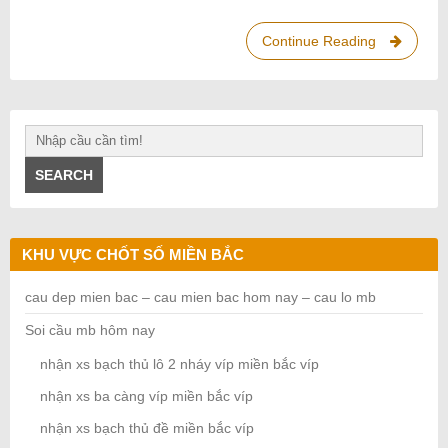
víp
Continue Reading
nhận
xs
dàn
đề
8
con
miền
SEARCH
bắc
víp
KHU VỰC CHỐT SỐ MIỀN BẮC
cau dep mien bac – cau mien bac hom nay – cau lo mb
Soi cầu mb hôm nay
nhận xs bạch thủ lô 2 nháy víp miền bắc víp
nhận xs ba càng víp miền bắc víp
nhận xs bạch thủ đề miền bắc víp