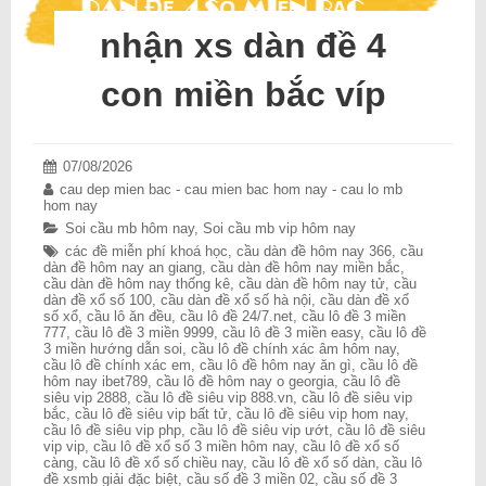
con
nhận xs dàn đề 4
miền
bắc
con miền bắc víp
víp
Posted
07/08/2026
07/08/2026
on:
Author:
cau dep mien bac - cau mien bac hom nay - cau lo mb
hom nay
Categories:
Soi cầu mb hôm nay
,
Soi cầu mb vip hôm nay
Tags:
các đề miễn phí khoá học
,
cầu dàn đề hôm nay 366
,
cầu
dàn đề hôm nay an giang
,
cầu dàn đề hôm nay miền bắc
,
cầu dàn đề hôm nay thống kê
,
cầu dàn đề hôm nay tử
,
cầu
dàn đề xổ số 100
,
cầu dàn đề xổ số hà nội
,
cầu dàn đề xổ
số xổ
,
cầu lô ăn đều
,
cầu lô đề 24/7.net
,
cầu lô đề 3 miền
777
,
cầu lô đề 3 miền 9999
,
cầu lô đề 3 miền easy
,
cầu lô đề
3 miền hướng dẫn soi
,
cầu lô đề chính xác âm hôm nay
,
cầu lô đề chính xác em
,
cầu lô đề hôm nay ăn gì
,
cầu lô đề
hôm nay ibet789
,
cầu lô đề hôm nay o georgia
,
cầu lô đề
siêu vip 2888
,
cầu lô đề siêu vip 888.vn
,
cầu lô đề siêu vip
bắc
,
cầu lô đề siêu vip bất tử
,
cầu lô đề siêu vip hom nay
,
cầu lô đề siêu vip php
,
cầu lô đề siêu vip ướt
,
cầu lô đề siêu
vip vip
,
cầu lô đề xổ số 3 miền hôm nay
,
cầu lô đề xổ số
càng
,
cầu lô đề xổ số chiều nay
,
cầu lô đề xổ số dàn
,
cầu lô
đề xsmb giải đặc biệt
,
cầu số đề 3 miền 02
,
cầu số đề 3