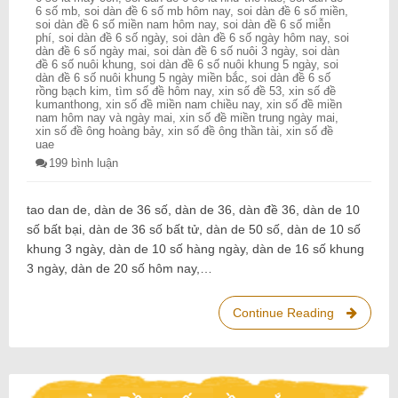
6 số mb
,
soi dàn đề 6 số mb hôm nay
,
soi dàn đề 6 số miền
,
soi dàn đề 6 số miền nam hôm nay
,
soi dàn đề 6 số miễn
phí
,
soi dàn đề 6 số ngày
,
soi dàn đề 6 số ngày hôm nay
,
soi
dàn đề 6 số ngày mai
,
soi dàn đề 6 số nuôi 3 ngày
,
soi dàn
đề 6 số nuôi khung
,
soi dàn đề 6 số nuôi khung 5 ngày
,
soi
dàn đề 6 số nuôi khung 5 ngày miền bắc
,
soi dàn đề 6 số
rồng bạch kim
,
tìm số đề hôm nay
,
xin số đề 53
,
xin số đề
kumanthong
,
xin số đề miền nam chiều nay
,
xin số đề miền
nam hôm nay và ngày mai
,
xin số đề miền trung ngày mai
,
xin số đề ông hoàng bảy
,
xin số đề ông thần tài
,
xin số đề
uae
199 bình luận
ở
nhận
xs
dàn
tao dan de, dàn de 36 số, dàn de 36, dàn đề 36, dàn de 10
đề
số bất bại, dàn de 36 số bất tử, dàn de 50 số, dàn de 10 số
6
con
khung 3 ngày, dàn de 10 số hàng ngày, dàn de 16 số khung
miền
3 ngày, dàn de 20 số hôm nay,…
bắc
víp
Continue Reading
nhận
xs
dàn
đề
6