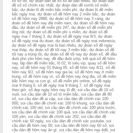
xổ số 99
,
dự đoán dàn đề xổ số ăn bao nhiêu
,
dự đoán dàn
đề xổ số chính xác nhất
,
dự đoán dàn đề xsmb số miền
bắc
,
dự đoán lô đề miền bắc miễn phí
,
dự đoán lô đề miền
bắc ngày mai
,
dự đoán số đề hôm nay 2 miền bắc
,
dự đoán
số đề hôm nay 2888
,
dự đoán số đề hôm nay 3 càng
,
dự
đoán số đề hôm nay đài miền nam
,
dự đoán số đề hôm nay
đầu
,
dự đoán số đề miễn phí 247
,
dự đoán số đề miễn phí
ông nội
,
dự đoán số đề miễn phí s miền
,
dự đoán số đề
ngày mai 7 tháng 3
,
dự đoán số đề ngày mai 8/3
,
dự đoán
số đề ngày mai du doan
,
dự đoán số đề ngày mai indonesia
,
dự đoán số đề ngày mai là bao nhiêu
,
dự đoán số đề ngày
mai tháp
,
dự đoán số đề tối nay 3 miền bắc
,
dự đoán số đề
tối nay a trúng rồi
,
dự đoán số đề tối nay dự đoán xổ
,
đề đầu
đuôi phú yên hôm nay
,
đề đầu đuôi ướp
,
kết quả số đề hôm
nay
,
lập dàn đề miền bắc
,
lô 02
,
lô siêu vip
,
quay số đề hôm
nay
,
số đề hôm nay 01 tháng 05
,
số đề hôm nay 4/11
,
số đề
hôm nay 9/2
,
số đề hôm nay gia lai
,
số đề hôm nay ở miền
trung
,
số đề hôm nay ơi
,
số đề hôm nay ông địa
,
số đề miền
bắc hôm nay ra con gì
,
số đề miễn phí online
,
số đề ngày
mai 9 tháng 6
,
số đề ngày mai 9 tháng 7
,
số đề ngày mai
theo giờ
,
số đẹp ngày hôm nay lô đề
,
soi cầu dàn đề 10 số
nuôi
,
soi cầu dàn đề 10 số tô miền bắc
,
soi cầu dàn đề 80
số
,
soi cầu dàn đề ai cập
,
soi cầu dàn đề chính xác 100
000
,
soi cầu dàn đề chính xác 100 lô khung
,
soi cầu dàn đề
chính xác 100 old
,
soi cầu dàn đề chính xác 100 phía trước
,
soi cầu dàn đề chính xác 100 quả
,
soi cầu dàn đề chính xác
100 yên
,
soi cầu dàn đề chính xác 202
,
soi cầu dàn đề
chính xác 60 ngày
,
soi cầu dàn đề chính xác youtube
,
soi
cầu dàn đề hôm nay 00
,
soi cầu dàn đề hôm nay 60 số
,
soi
cầu dàn đề hôm nay ăn gì
,
soi cầu dàn đề hôm nay êđê
,
soi