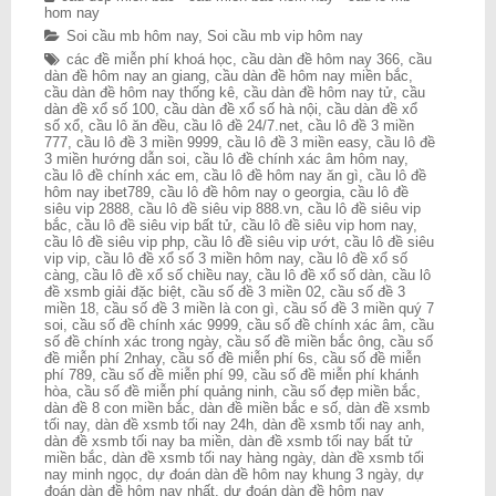
hom nay
Categories:
Soi cầu mb hôm nay
,
Soi cầu mb vip hôm nay
Tags:
các đề miễn phí khoá học
,
cầu dàn đề hôm nay 366
,
cầu
dàn đề hôm nay an giang
,
cầu dàn đề hôm nay miền bắc
,
cầu dàn đề hôm nay thống kê
,
cầu dàn đề hôm nay tử
,
cầu
dàn đề xổ số 100
,
cầu dàn đề xổ số hà nội
,
cầu dàn đề xổ
số xổ
,
cầu lô ăn đều
,
cầu lô đề 24/7.net
,
cầu lô đề 3 miền
777
,
cầu lô đề 3 miền 9999
,
cầu lô đề 3 miền easy
,
cầu lô đề
3 miền hướng dẫn soi
,
cầu lô đề chính xác âm hôm nay
,
cầu lô đề chính xác em
,
cầu lô đề hôm nay ăn gì
,
cầu lô đề
hôm nay ibet789
,
cầu lô đề hôm nay o georgia
,
cầu lô đề
siêu vip 2888
,
cầu lô đề siêu vip 888.vn
,
cầu lô đề siêu vip
bắc
,
cầu lô đề siêu vip bất tử
,
cầu lô đề siêu vip hom nay
,
cầu lô đề siêu vip php
,
cầu lô đề siêu vip ướt
,
cầu lô đề siêu
vip vip
,
cầu lô đề xổ số 3 miền hôm nay
,
cầu lô đề xổ số
càng
,
cầu lô đề xổ số chiều nay
,
cầu lô đề xổ số dàn
,
cầu lô
đề xsmb giải đặc biệt
,
cầu số đề 3 miền 02
,
cầu số đề 3
miền 18
,
cầu số đề 3 miền là con gì
,
cầu số đề 3 miền quý 7
soi
,
cầu số đề chính xác 9999
,
cầu số đề chính xác âm
,
cầu
số đề chính xác trong ngày
,
cầu số đề miền bắc ông
,
cầu số
đề miễn phí 2nhay
,
cầu số đề miễn phí 6s
,
cầu số đề miễn
phí 789
,
cầu số đề miễn phí 99
,
cầu số đề miễn phí khánh
hòa
,
cầu số đề miễn phí quảng ninh
,
cầu số đẹp miền bắc
,
dàn đề 8 con miền bắc
,
dàn đề miền bắc e số
,
dàn đề xsmb
tối nay
,
dàn đề xsmb tối nay 24h
,
dàn đề xsmb tối nay anh
,
dàn đề xsmb tối nay ba miền
,
dàn đề xsmb tối nay bất tử
miền bắc
,
dàn đề xsmb tối nay hàng ngày
,
dàn đề xsmb tối
nay minh ngọc
,
dự đoán dàn đề hôm nay khung 3 ngày
,
dự
đoán dàn đề hôm nay nhất
,
dự đoán dàn đề hôm nay