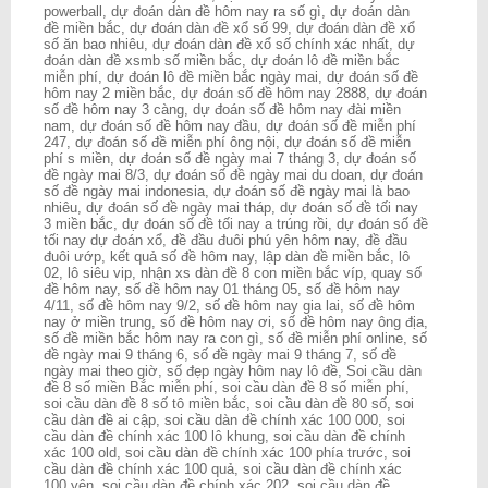
powerball
,
dự đoán dàn đề hôm nay ra số gì
,
dự đoán dàn
đề miền bắc
,
dự đoán dàn đề xổ số 99
,
dự đoán dàn đề xổ
số ăn bao nhiêu
,
dự đoán dàn đề xổ số chính xác nhất
,
dự
đoán dàn đề xsmb số miền bắc
,
dự đoán lô đề miền bắc
miễn phí
,
dự đoán lô đề miền bắc ngày mai
,
dự đoán số đề
hôm nay 2 miền bắc
,
dự đoán số đề hôm nay 2888
,
dự đoán
số đề hôm nay 3 càng
,
dự đoán số đề hôm nay đài miền
nam
,
dự đoán số đề hôm nay đầu
,
dự đoán số đề miễn phí
247
,
dự đoán số đề miễn phí ông nội
,
dự đoán số đề miễn
phí s miền
,
dự đoán số đề ngày mai 7 tháng 3
,
dự đoán số
đề ngày mai 8/3
,
dự đoán số đề ngày mai du doan
,
dự đoán
số đề ngày mai indonesia
,
dự đoán số đề ngày mai là bao
nhiêu
,
dự đoán số đề ngày mai tháp
,
dự đoán số đề tối nay
3 miền bắc
,
dự đoán số đề tối nay a trúng rồi
,
dự đoán số đề
tối nay dự đoán xổ
,
đề đầu đuôi phú yên hôm nay
,
đề đầu
đuôi ướp
,
kết quả số đề hôm nay
,
lập dàn đề miền bắc
,
lô
02
,
lô siêu vip
,
nhận xs dàn đề 8 con miền bắc víp
,
quay số
đề hôm nay
,
số đề hôm nay 01 tháng 05
,
số đề hôm nay
4/11
,
số đề hôm nay 9/2
,
số đề hôm nay gia lai
,
số đề hôm
nay ở miền trung
,
số đề hôm nay ơi
,
số đề hôm nay ông địa
,
số đề miền bắc hôm nay ra con gì
,
số đề miễn phí online
,
số
đề ngày mai 9 tháng 6
,
số đề ngày mai 9 tháng 7
,
số đề
ngày mai theo giờ
,
số đẹp ngày hôm nay lô đề
,
Soi cầu dàn
đề 8 số miền Bắc miễn phí
,
soi cầu dàn đề 8 số miễn phí
,
soi cầu dàn đề 8 số tô miền bắc
,
soi cầu dàn đề 80 số
,
soi
cầu dàn đề ai cập
,
soi cầu dàn đề chính xác 100 000
,
soi
cầu dàn đề chính xác 100 lô khung
,
soi cầu dàn đề chính
xác 100 old
,
soi cầu dàn đề chính xác 100 phía trước
,
soi
cầu dàn đề chính xác 100 quả
,
soi cầu dàn đề chính xác
100 yên
,
soi cầu dàn đề chính xác 202
,
soi cầu dàn đề