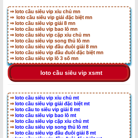
⇒
loto cầu siêu vip xỉu chủ mn
⇒
loto cầu siêu vip giải đặc biệt mn
⇒
loto cầu siêu vip giải 8 mn
⇒
loto cầu siêu vip bao lô mn
⇒
loto cầu siêu vip cặp xỉu chủ mn
⇒
loto cầu siêu vip song thủ lô mn
⇒
loto cầu siêu vip đầu đuôi giải 8 mn
⇒
loto cầu siêu vip đầu đuôi đặc biệt mn
⇒
loto cầu siêu vip lô 3 số mn
loto cầu siêu vip xsmt
⇒
loto cầu siêu vip xỉu chủ mt
⇒
loto cầu siêu vip giải đặc biệt mt
⇒
loto cầu to siêu vip giải 8 mt
⇒
loto cầu siêu vip bao lô mt
⇒
loto cầu siêu vip cặp xỉu chủ mt
⇒
loto cầu siêu vip song thủ lô mt
⇒
loto cầu siêu vip đầu đuôi giải 8 mt