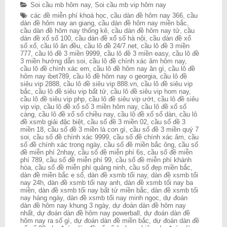
Categories:
Soi cầu mb hôm nay
,
Soi cầu mb vip hôm nay
Tags:
các đề miễn phí khoá học
,
cầu dàn đề hôm nay 366
,
cầu
dàn đề hôm nay an giang
,
cầu dàn đề hôm nay miền bắc
,
cầu dàn đề hôm nay thống kê
,
cầu dàn đề hôm nay tử
,
cầu
dàn đề xổ số 100
,
cầu dàn đề xổ số hà nội
,
cầu dàn đề xổ
số xổ
,
cầu lô ăn đều
,
cầu lô đề 24/7.net
,
cầu lô đề 3 miền
777
,
cầu lô đề 3 miền 9999
,
cầu lô đề 3 miền easy
,
cầu lô đề
3 miền hướng dẫn soi
,
cầu lô đề chính xác âm hôm nay
,
cầu lô đề chính xác em
,
cầu lô đề hôm nay ăn gì
,
cầu lô đề
hôm nay ibet789
,
cầu lô đề hôm nay o georgia
,
cầu lô đề
siêu vip 2888
,
cầu lô đề siêu vip 888.vn
,
cầu lô đề siêu vip
bắc
,
cầu lô đề siêu vip bất tử
,
cầu lô đề siêu vip hom nay
,
cầu lô đề siêu vip php
,
cầu lô đề siêu vip ướt
,
cầu lô đề siêu
vip vip
,
cầu lô đề xổ số 3 miền hôm nay
,
cầu lô đề xổ số
càng
,
cầu lô đề xổ số chiều nay
,
cầu lô đề xổ số dàn
,
cầu lô
đề xsmb giải đặc biệt
,
cầu số đề 3 miền 02
,
cầu số đề 3
miền 18
,
cầu số đề 3 miền là con gì
,
cầu số đề 3 miền quý 7
soi
,
cầu số đề chính xác 9999
,
cầu số đề chính xác âm
,
cầu
số đề chính xác trong ngày
,
cầu số đề miền bắc ông
,
cầu số
đề miễn phí 2nhay
,
cầu số đề miễn phí 6s
,
cầu số đề miễn
phí 789
,
cầu số đề miễn phí 99
,
cầu số đề miễn phí khánh
hòa
,
cầu số đề miễn phí quảng ninh
,
cầu số đẹp miền bắc
,
dàn đề miền bắc e số
,
dàn đề xsmb tối nay
,
dàn đề xsmb tối
nay 24h
,
dàn đề xsmb tối nay anh
,
dàn đề xsmb tối nay ba
miền
,
dàn đề xsmb tối nay bất tử miền bắc
,
dàn đề xsmb tối
nay hàng ngày
,
dàn đề xsmb tối nay minh ngọc
,
dự đoán
dàn đề hôm nay khung 3 ngày
,
dự đoán dàn đề hôm nay
nhất
,
dự đoán dàn đề hôm nay powerball
,
dự đoán dàn đề
hôm nay ra số gì
,
dự đoán dàn đề miền bắc
,
dự đoán dàn đề