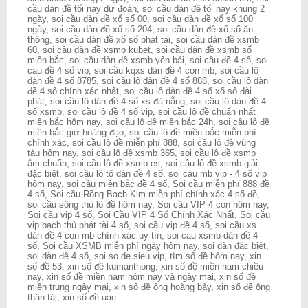
cầu dàn đề tối nay dự đoán
,
soi cầu dàn đề tối nay khung 2
ngày
,
soi cầu dàn đề xổ số 00
,
soi cầu dàn đề xổ số 100
ngày
,
soi cầu dàn đề xổ số 204
,
soi cầu dàn đề xổ số ăn
thông
,
soi cầu dàn đề xổ số phát tài
,
soi cầu dàn đề xsmb
60
,
soi cầu dàn đề xsmb kubet
,
soi cầu dàn đề xsmb số
miền bắc
,
soi cầu dàn đề xsmb yên bái
,
soi cầu đề 4 số
,
soi
cau đề 4 số vip
,
soi cầu kqxs dàn đề 4 con mb
,
soi cầu lô
dàn đề 4 số 8785
,
soi cầu lô dàn đề 4 số 888
,
soi cầu lô dàn
đề 4 số chính xác nhất
,
soi cầu lô dàn đề 4 số xổ số đài
phát
,
soi cầu lô dàn đề 4 số xs đà nẵng
,
soi cầu lô dàn đề 4
số xsmb
,
soi cầu lô đề 4 số vip
,
soi cầu lô đề chuẩn nhất
miền bắc hôm nay
,
soi cầu lô đề miền bắc 24h
,
soi cầu lô đề
miền bắc giờ hoàng đạo
,
soi cầu lô đề miền bắc miễn phí
chính xác
,
soi cầu lô đề miễn phí 888
,
soi cầu lô đề vũng
tàu hôm nay
,
soi cầu lô đề xsmb 365
,
soi cầu lô đề xsmb
âm chuẩn
,
soi cầu lô đề xsmb es
,
soi cầu lô đề xsmb giải
đặc biệt
,
soi cầu lô tô dàn đề 4 số
,
soi cau mb vip - 4 số vip
hôm nay
,
soi cầu miền bắc đề 4 số
,
Soi cầu miễn phí 888 đề
4 số
,
Soi cầu Rồng Bạch Kim miễn phí chính xác 4 số đề
,
soi cầu sông thủ lô đề hôm nay
,
Soi cầu VIP 4 con hôm nay
,
Soi cầu vip 4 số
,
Soi Cầu VIP 4 Số Chính Xác Nhất
,
Soi cầu
vip bạch thủ phát tài 4 số
,
soi cầu vip đề 4 số
,
soi cầu xs
dàn đề 4 con mb chính xác uy tín
,
soi cau xsmb dàn đề 4
số
,
Soi cầu XSMB miễn phí ngày hôm nay
,
soi dàn đặc biệt
,
soi dàn đề 4 số
,
soi so de sieu vip
,
tìm số đề hôm nay
,
xin
số đề 53
,
xin số đề kumanthong
,
xin số đề miền nam chiều
nay
,
xin số đề miền nam hôm nay và ngày mai
,
xin số đề
miền trung ngày mai
,
xin số đề ông hoàng bảy
,
xin số đề ông
thần tài
,
xin số đề uae