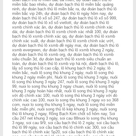
miền bắc bao nhiêu
,
dự đoán bạch thủ lô miền bắc quảng
ninh
,
dự đoán bạch thủ lô miền bắc ra
,
dự đoán bạch thủ lô
miền bắc vip 24h
,
dự đoán bạch thủ lô ngày hôm nay
,
dự
đoán bạch thủ lô xổ số 247
,
dự đoán bạch thủ lô xổ số 999
,
dự đoán bạch thủ lô xổ số vietlott
,
dự đoán bạch thủ lô
xsmb chính xác ăn
,
dự đoán bạch thủ lô xsmb chính xác
dài
,
dự đoán bạch thủ lô xsmb chính xác nhất 100
,
dự đoán
bạch thủ lô xsmb chính xác qq
,
dự đoán bạch thủ lô xsmb
chính xác suất
,
dự đoán bạch thủ lô xsmb chính xác ướt
,
dự đoán bạch thủ lô xsmb đề ngày mai
,
dự đoán bạch thủ lô
xsmb evergreen
,
dự đoán bạch thủ lô xsmb khung 2 ngày
,
dự đoán bạch thủ lô xsmb org
,
dự đoán bạch thủ lô xsmb
siêu chuẩn 3d
,
dự đoán bạch thủ lô xsmb siêu chuẩn an
toàn
,
dự đoán bạch thủ lô xsmb vip hà nội
,
đánh bạch thủ lô
,
lấy số song thủ lô cao cấp
,
lô khung bạch thủ 2 ngày
,
lô
miền bắc
,
nuôi lô song thủ khung 2 ngày
,
nuôi lô song thủ
khung 2 ngày miễn phí
,
Nuôi lô song thủ khung 3 ngày
,
nuôi
lô song thủ khung 3 ngày 247
,
nuôi lô song thủ khung 3 ngày
99
,
nuoi lo song thu khung 3 ngay chuan
,
nuôi lô song thủ
khung 3 ngày hoàn hảo nhất
,
nuôi lô song thủ khung 3 ngày
với độ chính xác 100
,
nuôi lô song thủ khung 3 ngày với đó
chính xác cao 100
,
nuoi lo song thu khung 3 ngay xo so 368
com
,
nuoi lo song thu khung 5 ngay
,
nuôi lô song thủ miền
bắc miễn phí
,
nuôi song thủ lô kép khung 3 ngày
,
nuôi song
thủ lô khung 2 ngay
,
Rồng Bạch Kim chốt số hôm nay
,
Soi
cầu 247 net khung 3 ngày
,
soi cau 88nuoi lo song thu khung
3 ngay
,
soi cau 9/9
,
soi cầu bạch thủ lô 2 ngày
,
soi cầu bạch
thủ lô 99 ngày
,
soi cầu bạch thủ lô chính xác 300
,
soi cầu
bạch thủ lô chính xác 5p20
,
soi cầu bạch thủ lô chính xác