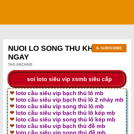
NUOI LO SONG THU KHUNG 5
SUBSCRIBE
NGAY
TAG ARCHIVE
soi loto siêu vip xsmb siêu cấp
❤
loto cầu siêu vip bạch thủ lô mb
❤
loto cầu siêu vip bạch thủ lô 2 nháy mb
❤
loto cầu siêu vip song thủ lô mb
❤
loto cầu siêu vip bạch thủ lô kép mb
❤
loto cầu siêu vip song thủ lô kép mb
❤
loto cầu siêu vip bạch thủ đề mb
❤
loto cầu siêu vip song thủ đề mb