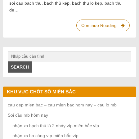
soi cau bach thu, bạch thủ kép, bach thu lo kep, bach thu
víp
de…
Continue Reading
nhận
xs
song
thủ
lô
miền
bắc
SEARCH
víp
KHU VỰC CHỐT SỐ MIỀN BẮC
cau dep mien bac – cau mien bac hom nay – cau lo mb
Soi cầu mb hôm nay
nhận xs bạch thủ lô 2 nháy víp miền bắc víp
nhận xs ba càng víp miền bắc víp