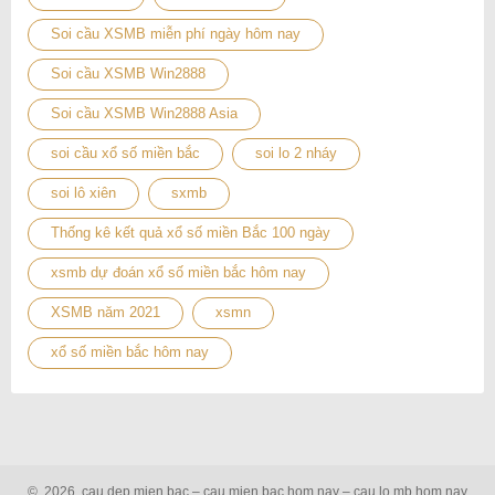
Soi cầu XSMB miễn phí ngày hôm nay
Soi cầu XSMB Win2888
Soi cầu XSMB Win2888 Asia
soi cầu xổ số miền bắc
soi lo 2 nháy
soi lô xiên
sxmb
Thống kê kết quả xổ số miền Bắc 100 ngày
xsmb dự đoán xổ số miền bắc hôm nay
XSMB năm 2021
xsmn
xổ số miền bắc hôm nay
©
2026
cau dep mien bac – cau mien bac hom nay – cau lo mb hom nay