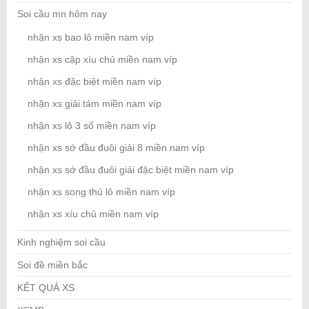
Soi cầu mn hôm nay
nhận xs bao lô miền nam víp
nhận xs cặp xíu chủ miền nam víp
nhận xs đặc biệt miền nam víp
nhận xs giải tám miền nam víp
nhận xs lô 3 số miền nam víp
nhận xs sớ đầu đuôi giải 8 miền nam víp
nhận xs sớ đầu đuôi giải đặc biệt miền nam víp
nhận xs song thủ lô miền nam víp
nhận xs xíu chủ miền nam víp
Kinh nghiệm soi cầu
Soi đề miền bắc
KẾT QUẢ XS