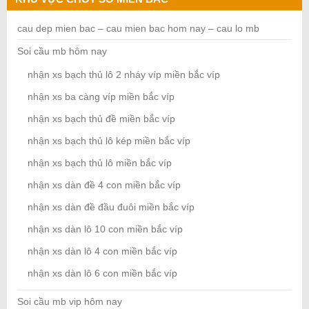
cau dep mien bac – cau mien bac hom nay – cau lo mb
Soi cầu mb hôm nay
nhận xs bạch thủ lô 2 nháy víp miền bắc víp
nhận xs ba càng víp miền bắc víp
nhận xs bạch thủ đề miền bắc víp
nhận xs bạch thủ lô kép miền bắc víp
nhận xs bạch thủ lô miền bắc víp
nhận xs dàn đề 4 con miền bắc víp
nhận xs dàn đề đầu đuôi miền bắc víp
nhận xs dàn lô 10 con miền bắc víp
nhận xs dàn lô 4 con miền bắc víp
nhận xs dàn lô 6 con miền bắc víp
Soi cầu mb vip hôm nay