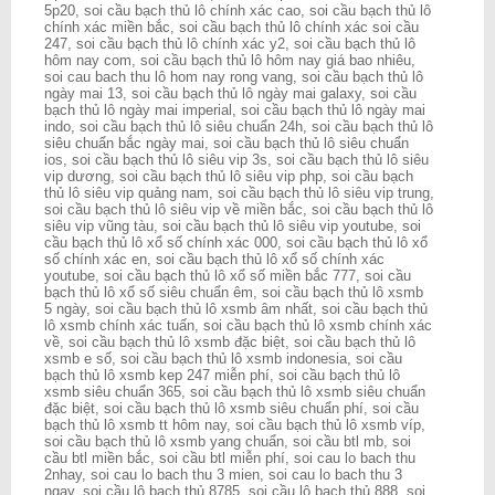
5p20
,
soi cầu bạch thủ lô chính xác cao
,
soi cầu bạch thủ lô
chính xác miền bắc
,
soi cầu bạch thủ lô chính xác soi cầu
247
,
soi cầu bạch thủ lô chính xác y2
,
soi cầu bạch thủ lô
hôm nay com
,
soi cầu bạch thủ lô hôm nay giá bao nhiêu
,
soi cau bach thu lô hom nay rong vang
,
soi cầu bạch thủ lô
ngày mai 13
,
soi cầu bạch thủ lô ngày mai galaxy
,
soi cầu
bạch thủ lô ngày mai imperial
,
soi cầu bạch thủ lô ngày mai
indo
,
soi cầu bạch thủ lô siêu chuẩn 24h
,
soi cầu bạch thủ lô
siêu chuẩn bắc ngày mai
,
soi cầu bạch thủ lô siêu chuẩn
ios
,
soi cầu bạch thủ lô siêu vip 3s
,
soi cầu bạch thủ lô siêu
vip dương
,
soi cầu bạch thủ lô siêu vip php
,
soi cầu bạch
thủ lô siêu vip quảng nam
,
soi cầu bạch thủ lô siêu vip trung
,
soi cầu bạch thủ lô siêu vip về miền bắc
,
soi cầu bạch thủ lô
siêu vip vũng tàu
,
soi cầu bạch thủ lô siêu vip youtube
,
soi
cầu bạch thủ lô xổ số chính xác 000
,
soi cầu bạch thủ lô xổ
số chính xác en
,
soi cầu bạch thủ lô xổ số chính xác
youtube
,
soi cầu bạch thủ lô xổ số miền bắc 777
,
soi cầu
bạch thủ lô xổ số siêu chuẩn êm
,
soi cầu bạch thủ lô xsmb
5 ngày
,
soi cầu bạch thủ lô xsmb âm nhất
,
soi cầu bạch thủ
lô xsmb chính xác tuấn
,
soi cầu bạch thủ lô xsmb chính xác
về
,
soi cầu bạch thủ lô xsmb đặc biệt
,
soi cầu bạch thủ lô
xsmb e số
,
soi cầu bạch thủ lô xsmb indonesia
,
soi cầu
bạch thủ lô xsmb kep 247 miễn phí
,
soi cầu bạch thủ lô
xsmb siêu chuẩn 365
,
soi cầu bạch thủ lô xsmb siêu chuẩn
đặc biệt
,
soi cầu bạch thủ lô xsmb siêu chuẩn phí
,
soi cầu
bạch thủ lô xsmb tt hôm nay
,
soi cầu bạch thủ lô xsmb víp
,
soi cầu bạch thủ lô xsmb yang chuẩn
,
soi cầu btl mb
,
soi
cầu btl miền bắc
,
soi cầu btl miễn phí
,
soi cau lo bach thu
2nhay
,
soi cau lo bach thu 3 mien
,
soi cau lo bach thu 3
ngay
,
soi cầu lô bạch thủ 8785
,
soi cầu lô bạch thủ 888
,
soi