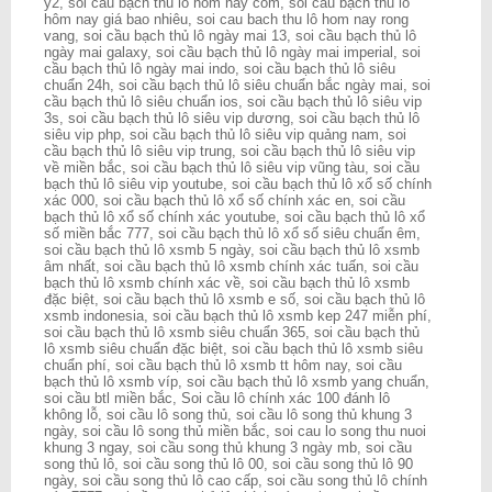
y2
,
soi cầu bạch thủ lô hôm nay com
,
soi cầu bạch thủ lô
hôm nay giá bao nhiêu
,
soi cau bach thu lô hom nay rong
vang
,
soi cầu bạch thủ lô ngày mai 13
,
soi cầu bạch thủ lô
ngày mai galaxy
,
soi cầu bạch thủ lô ngày mai imperial
,
soi
cầu bạch thủ lô ngày mai indo
,
soi cầu bạch thủ lô siêu
chuẩn 24h
,
soi cầu bạch thủ lô siêu chuẩn bắc ngày mai
,
soi
cầu bạch thủ lô siêu chuẩn ios
,
soi cầu bạch thủ lô siêu vip
3s
,
soi cầu bạch thủ lô siêu vip dương
,
soi cầu bạch thủ lô
siêu vip php
,
soi cầu bạch thủ lô siêu vip quảng nam
,
soi
cầu bạch thủ lô siêu vip trung
,
soi cầu bạch thủ lô siêu vip
về miền bắc
,
soi cầu bạch thủ lô siêu vip vũng tàu
,
soi cầu
bạch thủ lô siêu vip youtube
,
soi cầu bạch thủ lô xổ số chính
xác 000
,
soi cầu bạch thủ lô xổ số chính xác en
,
soi cầu
bạch thủ lô xổ số chính xác youtube
,
soi cầu bạch thủ lô xổ
số miền bắc 777
,
soi cầu bạch thủ lô xổ số siêu chuẩn êm
,
soi cầu bạch thủ lô xsmb 5 ngày
,
soi cầu bạch thủ lô xsmb
âm nhất
,
soi cầu bạch thủ lô xsmb chính xác tuấn
,
soi cầu
bạch thủ lô xsmb chính xác về
,
soi cầu bạch thủ lô xsmb
đặc biệt
,
soi cầu bạch thủ lô xsmb e số
,
soi cầu bạch thủ lô
xsmb indonesia
,
soi cầu bạch thủ lô xsmb kep 247 miễn phí
,
soi cầu bạch thủ lô xsmb siêu chuẩn 365
,
soi cầu bạch thủ
lô xsmb siêu chuẩn đặc biệt
,
soi cầu bạch thủ lô xsmb siêu
chuẩn phí
,
soi cầu bạch thủ lô xsmb tt hôm nay
,
soi cầu
bạch thủ lô xsmb víp
,
soi cầu bạch thủ lô xsmb yang chuẩn
,
soi cầu btl miền bắc
,
Soi cầu lô chính xác 100 đánh lô
không lỗ
,
soi cầu lô song thủ
,
soi cầu lô song thủ khung 3
ngày
,
soi cầu lô song thủ miền bắc
,
soi cau lo song thu nuoi
khung 3 ngay
,
soi cầu song thủ khung 3 ngày mb
,
soi cầu
song thủ lô
,
soi cầu song thủ lô 00
,
soi cầu song thủ lô 90
ngày
,
soi cầu song thủ lô cao cấp
,
soi cầu song thủ lô chính