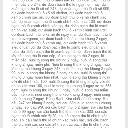
ninh
,
dự đoán bạch thủ lô miền bắc ra
,
dự đoán bạch thủ lô
miền bắc vip 24h
,
dự đoán bạch thủ lô ngày hôm nay
,
dự
đoán bạch thủ lô xổ số 247
,
dự đoán bạch thủ lô xổ số 999
,
dự đoán bạch thủ lô xổ số vietlott
,
dự đoán bạch thủ lô
xsmb chính xác ăn
,
dự đoán bạch thủ lô xsmb chính xác
dài
,
dự đoán bạch thủ lô xsmb chính xác nhất 100
,
dự đoán
bạch thủ lô xsmb chính xác qq
,
dự đoán bạch thủ lô xsmb
chính xác suất
,
dự đoán bạch thủ lô xsmb chính xác ướt
,
dự đoán bạch thủ lô xsmb đề ngày mai
,
dự đoán bạch thủ lô
xsmb evergreen
,
dự đoán bạch thủ lô xsmb khung 2 ngày
,
dự đoán bạch thủ lô xsmb org
,
dự đoán bạch thủ lô xsmb
siêu chuẩn 3d
,
dự đoán bạch thủ lô xsmb siêu chuẩn an
toàn
,
dự đoán bạch thủ lô xsmb vip hà nội
,
đánh bạch thủ lô
,
lấy số song thủ lô cao cấp
,
lô khung bạch thủ 2 ngày
,
lô
miền bắc
,
nuôi lô song thủ khung 2 ngày
,
nuôi lô song thủ
khung 2 ngày miễn phí
,
Nuôi lô song thủ khung 3 ngày
,
nuôi
lô song thủ khung 3 ngày 247
,
nuôi lô song thủ khung 3 ngày
99
,
nuoi lo song thu khung 3 ngay chuan
,
nuôi lô song thủ
khung 3 ngày hoàn hảo nhất
,
nuôi lô song thủ khung 3 ngày
với độ chính xác 100
,
nuôi lô song thủ khung 3 ngày với đó
chính xác cao 100
,
nuoi lo song thu khung 3 ngay xo so 368
com
,
nuoi lo song thu khung 5 ngay
,
nuôi lô song thủ miền
bắc miễn phí
,
nuôi song thủ lô kép khung 3 ngày
,
nuôi song
thủ lô khung 2 ngay
,
Rồng Bạch Kim chốt số hôm nay
,
Soi
cầu 247 net khung 3 ngày
,
soi cau 88nuoi lo song thu khung
3 ngay
,
soi cau 9/9
,
soi cầu bạch thủ lô 2 ngày
,
soi cầu bạch
thủ lô 99 ngày
,
soi cầu bạch thủ lô chính xác 300
,
soi cầu
bạch thủ lô chính xác 5p20
,
soi cầu bạch thủ lô chính xác
cao
,
soi cầu bạch thủ lô chính xác miền bắc
,
soi cầu bạch
thủ lô chính xác soi cầu 247
,
soi cầu bạch thủ lô chính xác