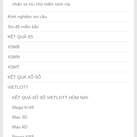
nhận xs xíu chủ miền nam víp
Kinh nghiệm soi cầu
Soi đề miền bắc
KẾT QUẢ XS
XSMB
XSMN
XSMT
KẾT QUẢ XỔ SỐ
VIETLOTT
KẾT QUẢ XỔ SỐ VIETLOTT HÔM NAY
Mega 6×45
Max 3D
Max 4D
Power 6/55