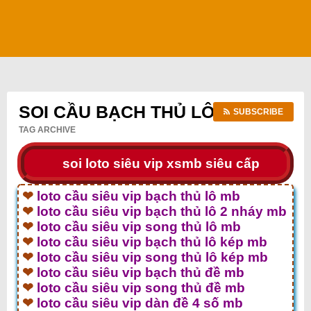
SOI CẦU BẠCH THỦ LÔ 99 NGÀY
SUBSCRIBE
TAG ARCHIVE
soi loto siêu vip xsmb siêu cấp
❤
loto cầu siêu vip bạch thủ lô mb
❤
loto cầu siêu vip bạch thủ lô 2 nháy mb
❤
loto cầu siêu vip song thủ lô mb
❤
loto cầu siêu vip bạch thủ lô kép mb
❤
loto cầu siêu vip song thủ lô kép mb
❤
loto cầu siêu vip bạch thủ đề mb
❤
loto cầu siêu vip song thủ đề mb
❤
loto cầu siêu vip dàn đề 4 số mb