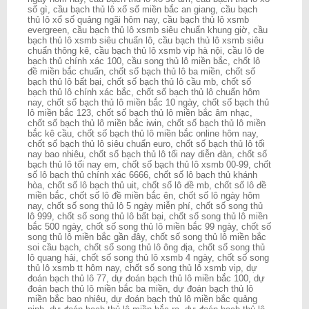
số gì
,
cầu bạch thủ lô xổ số miền bắc an giang
,
cầu bạch
thủ lô xổ số quảng ngãi hôm nay
,
cầu bạch thủ lô xsmb
evergreen
,
cầu bạch thủ lô xsmb siêu chuẩn khung giờ
,
cầu
bạch thủ lô xsmb siêu chuẩn lô
,
cầu bạch thủ lô xsmb siêu
chuẩn thông kê
,
cầu bạch thủ lô xsmb vip hà nội
,
cầu lô de
bạch thủ chính xác 100
,
cầu song thủ lô miền bắc
,
chốt lô
đề miền bắc chuẩn
,
chốt số bạch thủ lô ba miền
,
chốt số
bạch thủ lô bất bại
,
chốt số bạch thủ lô cầu mb
,
chốt số
bạch thủ lô chính xác bắc
,
chốt số bạch thủ lô chuẩn hôm
nay
,
chốt số bạch thủ lô miền bắc 10 ngày
,
chốt số bạch thủ
lô miền bắc 123
,
chốt số bạch thủ lô miền bắc âm nhạc
,
chốt số bạch thủ lô miền bắc iwin
,
chốt số bạch thủ lô miền
bắc kê cầu
,
chốt số bạch thủ lô miền bắc online hôm nay
,
chốt số bạch thủ lô siêu chuẩn euro
,
chốt số bạch thủ lô tối
nay bao nhiêu
,
chốt số bạch thủ lô tối nay diễn đàn
,
chốt số
bạch thủ lô tối nay em
,
chốt số bạch thủ lô xsmb 00-99
,
chốt
số lô bạch thủ chính xác 6666
,
chốt số lô bạch thủ khánh
hòa
,
chốt số lô bạch thủ uit
,
chốt số lô đề mb
,
chốt số lô đề
miền bắc
,
chốt số lô đề miền bắc ên
,
chốt số lô ngày hôm
nay
,
chốt số song thủ lô 5 ngày miễn phí
,
chốt số song thủ
lô 999
,
chốt số song thủ lô bất bại
,
chốt số song thủ lô miền
bắc 500 ngày
,
chốt số song thủ lô miền bắc 99 ngày
,
chốt số
song thủ lô miền bắc gần đây
,
chốt số song thủ lô miền bắc
soi cầu bạch
,
chốt số song thủ lô ông địa
,
chốt số song thủ
lô quang hải
,
chốt số song thủ lô xsmb 4 ngày
,
chốt số song
thủ lô xsmb tt hôm nay
,
chốt số song thủ lô xsmb vip
,
dự
đoán bạch thủ lô 77
,
dự đoán bạch thủ lô miền bắc 100
,
dự
đoán bạch thủ lô miền bắc ba miền
,
dự đoán bạch thủ lô
miền bắc bao nhiêu
,
dự đoán bạch thủ lô miền bắc quảng