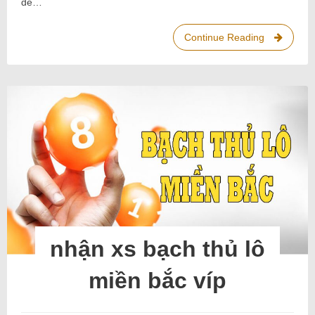
de…
Continue Reading
nhận
xs
song
thủ
lô
miền
bắc
víp
nhận xs bạch thủ lô
miền bắc víp