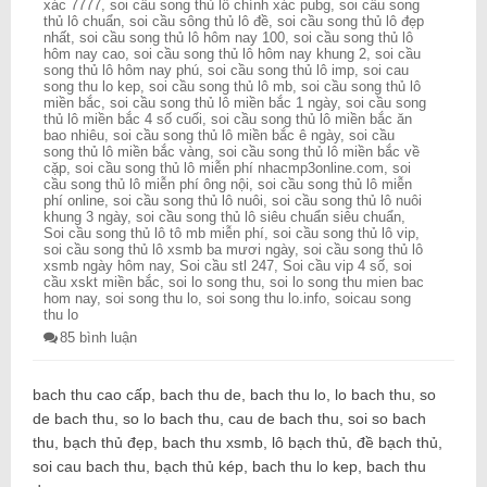
xác 7777
,
soi cầu song thủ lô chính xác pubg
,
soi cầu song
thủ lô chuẩn
,
soi cầu sông thủ lô đề
,
soi cầu song thủ lô đẹp
nhất
,
soi cầu song thủ lô hôm nay 100
,
soi cầu song thủ lô
hôm nay cao
,
soi cầu song thủ lô hôm nay khung 2
,
soi cầu
song thủ lô hôm nay phú
,
soi cầu song thủ lô imp
,
soi cau
song thu lo kep
,
soi cầu song thủ lô mb
,
soi cầu song thủ lô
miền bắc
,
soi cầu song thủ lô miền bắc 1 ngày
,
soi cầu song
thủ lô miền bắc 4 số cuối
,
soi cầu song thủ lô miền bắc ăn
bao nhiêu
,
soi cầu song thủ lô miền bắc ê ngày
,
soi cầu
song thủ lô miền bắc vàng
,
soi cầu song thủ lô miền bắc về
cặp
,
soi cầu song thủ lô miễn phí nhacmp3online.com
,
soi
cầu song thủ lô miễn phí ông nội
,
soi cầu song thủ lô miễn
phí online
,
soi cầu song thủ lô nuôi
,
soi cầu song thủ lô nuôi
khung 3 ngày
,
soi cầu song thủ lô siêu chuẩn siêu chuẩn
,
Soi cầu song thủ lô tô mb miễn phí
,
soi cầu song thủ lô vip
,
soi cầu song thủ lô xsmb ba mươi ngày
,
soi cầu song thủ lô
xsmb ngày hôm nay
,
Soi cầu stl 247
,
Soi cầu vip 4 số
,
soi
cầu xskt miền bắc
,
soi lo song thu
,
soi lo song thu mien bac
hom nay
,
soi song thu lo
,
soi song thu lo.info
,
soicau song
thu lo
85 bình luận
ở
nhận
xs
song
bach thu cao cấp, bach thu de, bach thu lo, lo bach thu, so
thủ
de bach thu, so lo bach thu, cau de bach thu, soi so bach
lô
miền
thu, bạch thủ đẹp, bach thu xsmb, lô bạch thủ, đề bạch thủ,
bắc
soi cau bach thu, bạch thủ kép, bach thu lo kep, bach thu
víp