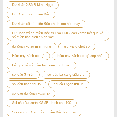
Dự đoán XSMB Minh Ngọc
Dự đoán xổ số miền Bắc
Dự đoán xổ số miền Bắc chính xác hôm nay
Dự đoán xổ số miền Bắc thứ sáu Dự đoán xsmb kết quả xổ
số miền bắc siêu chính xác
dự đoán xổ số miền trung
giờ vàng chốt số
Hôm nay đánh con gì
hôm nay đánh con gì đẹp nhất
kết quả xổ số miền bắc siêu chính xác
soi cầu 3 miền
soi cầu ba càng siêu víp
soi cầu bạch thủ lô
soi cầu bạch thủ đề
soi cầu dự đoán kqxsmb
Soi cầu Dự đoán XSMB chính xác 100
Soi cầu dự đoán xổ số miền Bắc hôm nay