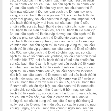
cao
,
soi cầu bạch thủ lô chính xác miền bắc
,
soi cầu bạch
thủ lô chính xác soi cầu 247
,
soi cầu bạch thủ lô chính xác
y2
,
soi cầu bạch thủ lô hôm nay com
,
soi cầu bạch thủ lô
hôm nay giá bao nhiêu
,
soi cau bach thu lô hom nay rong
vang
,
soi cầu bạch thủ lô ngày mai 13
,
soi cầu bạch thủ lô
ngày mai galaxy
,
soi cầu bạch thủ lô ngày mai imperial
,
soi
cầu bạch thủ lô ngày mai indo
,
soi cầu bạch thủ lô siêu
chuẩn 24h
,
soi cầu bạch thủ lô siêu chuẩn bắc ngày mai
,
soi
cầu bạch thủ lô siêu chuẩn ios
,
soi cầu bạch thủ lô siêu vip
3s
,
soi cầu bạch thủ lô siêu vip dương
,
soi cầu bạch thủ lô
siêu vip php
,
soi cầu bạch thủ lô siêu vip quảng nam
,
soi
cầu bạch thủ lô siêu vip trung
,
soi cầu bạch thủ lô siêu vip
về miền bắc
,
soi cầu bạch thủ lô siêu vip vũng tàu
,
soi cầu
bạch thủ lô siêu vip youtube
,
soi cầu bạch thủ lô xổ số chính
xác 000
,
soi cầu bạch thủ lô xổ số chính xác en
,
soi cầu
bạch thủ lô xổ số chính xác youtube
,
soi cầu bạch thủ lô xổ
số miền bắc 777
,
soi cầu bạch thủ lô xổ số siêu chuẩn êm
,
soi cầu bạch thủ lô xsmb 5 ngày
,
soi cầu bạch thủ lô xsmb
âm nhất
,
soi cầu bạch thủ lô xsmb chính xác tuấn
,
soi cầu
bạch thủ lô xsmb chính xác về
,
soi cầu bạch thủ lô xsmb
đặc biệt
,
soi cầu bạch thủ lô xsmb e số
,
soi cầu bạch thủ lô
xsmb indonesia
,
soi cầu bạch thủ lô xsmb kep 247 miễn phí
,
soi cầu bạch thủ lô xsmb siêu chuẩn 365
,
soi cầu bạch thủ
lô xsmb siêu chuẩn đặc biệt
,
soi cầu bạch thủ lô xsmb siêu
chuẩn phí
,
soi cầu bạch thủ lô xsmb tt hôm nay
,
soi cầu
bạch thủ lô xsmb víp
,
soi cầu bạch thủ lô xsmb yang chuẩn
,
soi cầu btl miền bắc
,
Soi cầu lô chính xác 100 đánh lô
không lỗ
,
soi cầu lô song thủ
,
soi cầu lô song thủ khung 3
ngày
,
soi cầu lô song thủ miền bắc
,
soi cau lo song thu nuoi
khung 3 ngay
,
soi cầu song thủ khung 3 ngày mb
,
soi cầu