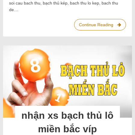
soi cau bach thu, bạch thủ kép, bach thu lo kep, bach thu
víp
de…
Continue Reading
nhận
xs
song
thủ
lô
miền
bắc
víp
nhận xs bạch thủ lô
miền bắc víp