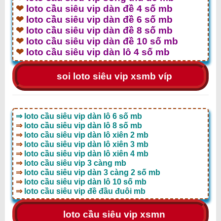
❤
loto cầu siêu vip dàn đề 4 số mb
❤
loto cầu siêu vip dàn đề 6 số mb
❤
loto cầu siêu vip dàn đề 8 số mb
❤
loto cầu siêu vip dàn đề 10 số mb
❤
loto cầu siêu vip dàn lô 4 số mb
soi loto siêu vip xsmb víp
⇒
loto cầu siêu vip dàn lô 6 số mb
⇒
loto cầu siêu vip dàn lô 8 số mb
⇒
loto cầu siêu vip dàn lô xiên 2 mb
⇒
loto cầu siêu vip dàn lô xiên 3 mb
⇒
loto cầu siêu vip dàn lô xiên 4 mb
⇒
loto cầu siêu vip 3 càng mb
⇒
loto cầu siêu vip dàn 3 càng 2 số mb
⇒
loto cầu siêu vip dàn lô 10 số mb
⇒
loto cầu siêu vip đề đầu đuôi mb
loto cầu siêu vip xsmn