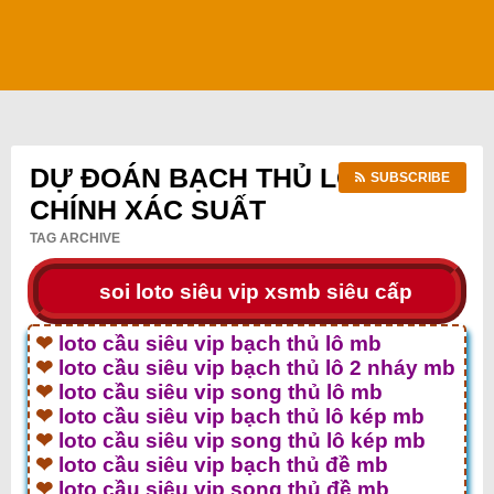
DỰ ĐOÁN BẠCH THỦ LÔ XSMB
SUBSCRIBE
CHÍNH XÁC SUẤT
TAG ARCHIVE
soi loto siêu vip xsmb siêu cấp
❤
loto cầu siêu vip bạch thủ lô mb
❤
loto cầu siêu vip bạch thủ lô 2 nháy mb
❤
loto cầu siêu vip song thủ lô mb
❤
loto cầu siêu vip bạch thủ lô kép mb
❤
loto cầu siêu vip song thủ lô kép mb
❤
loto cầu siêu vip bạch thủ đề mb
❤
loto cầu siêu vip song thủ đề mb