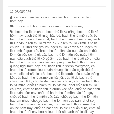
Posted
08/08/2026
08/08/2026
on:
Author:
cau dep mien bac - cau mien bac hom nay - cau lo mb
hom nay
Categories:
Soi cầu mb hôm nay
,
Soi cầu mb vip hôm nay
Tags:
bạch thủ lô ăn chắc
,
bạch thủ lô đà nẵng
,
bạch thủ lô đề
hôm nay
,
bạch thủ lô miền bắc 86
,
bạch thủ lô miền bắc 99
,
bạch thủ lô siêu chuẩn bắt
,
bạch thủ lô siêu chuẩn cầu
,
bach
thu lo vip
,
bạch thủ lô xsmb 26/5
,
bạch thủ lô xsmb 3 ngày
chuẩn 100 luezone.gov.vn
,
bạch thủ lô xsmb 5 số
,
bạch thủ
lô xsmb lô gan
,
cầu bạch thủ lô miền bắc âu
,
cầu bạch thủ
lô miền bắc gọi là gì
,
cầu bạch thủ lô miền bắc ngày hôm
nay
,
cầu bạch thủ lô xổ số âm
,
cầu bạch thủ lô xổ số gì
,
cầu
bạch thủ lô xổ số miền bắc an giang
,
cầu bạch thủ lô xổ số
quảng ngãi hôm nay
,
cầu bạch thủ lô xsmb evergreen
,
cầu
bạch thủ lô xsmb siêu chuẩn khung giờ
,
cầu bạch thủ lô
xsmb siêu chuẩn lô
,
cầu bạch thủ lô xsmb siêu chuẩn thông
kê
,
cầu bạch thủ lô xsmb vip hà nội
,
cầu lô de bạch thủ
chính xác 100
,
chốt lô đề miền bắc chuẩn
,
chốt số bạch thủ
lô ba miền
,
chốt số bạch thủ lô bất bại
,
chốt số bạch thủ lô
cầu mb
,
chốt số bạch thủ lô chính xác bắc
,
chốt số bạch thủ
lô chuẩn hôm nay
,
chốt số bạch thủ lô miền bắc 10 ngày
,
chốt số bạch thủ lô miền bắc 123
,
chốt số bạch thủ lô miền
bắc âm nhạc
,
chốt số bạch thủ lô miền bắc iwin
,
chốt số
bạch thủ lô miền bắc kê cầu
,
chốt số bạch thủ lô miền bắc
online hôm nay
,
chốt số bạch thủ lô siêu chuẩn euro
,
chốt số
bạch thủ lô tối nay bao nhiêu
,
chốt số bạch thủ lô tối nay