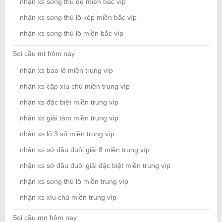
nhận xs song thủ đề miền bắc víp
nhận xs song thủ lô kép miền bắc víp
nhận xs song thủ lô miền bắc víp
Soi cầu mt hôm nay
nhận xs bao lô miền trung víp
nhận xs cặp xíu chủ miền trung víp
nhận xs đặc biệt miền trung víp
nhận xs giải tám miền trung víp
nhận xs lô 3 số miền trung víp
nhận xs sớ đầu đuôi giải 8 miền trung víp
nhận xs sớ đầu đuôi giải đặc biệt miền trung víp
nhận xs song thủ lô miền trung víp
nhận xs xíu chủ miền trung víp
Soi cầu mn hôm nay