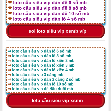
❤
loto cầu siêu vip dàn đề 6 số mb
❤
loto cầu siêu vip dàn đề 8 số mb
❤
loto cầu siêu vip dàn đề 10 số mb
❤
loto cầu siêu vip dàn lô 4 số mb
soi loto siêu vip xsmb víp
⇒
loto cầu siêu vip dàn lô 6 số mb
⇒
loto cầu siêu vip dàn lô 8 số mb
⇒
loto cầu siêu vip dàn lô xiên 2 mb
⇒
loto cầu siêu vip dàn lô xiên 3 mb
⇒
loto cầu siêu vip dàn lô xiên 4 mb
⇒
loto cầu siêu vip 3 càng mb
⇒
loto cầu siêu vip dàn 3 càng 2 số mb
⇒
loto cầu siêu vip dàn lô 10 số mb
⇒
loto cầu siêu vip đề đầu đuôi mb
loto cầu siêu vip xsmn