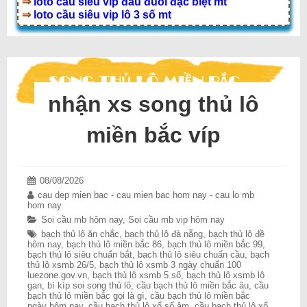
⇒
loto cầu siêu vip đầu đuôi đặc biệt mt
⇒
loto cầu siêu vip lô 3 số mt
nhận xs song thủ lô
miền bắc víp
Posted
08/08/2026
08/08/2026
on:
Author:
cau dep mien bac - cau mien bac hom nay - cau lo mb
hom nay
Categories:
Soi cầu mb hôm nay
,
Soi cầu mb vip hôm nay
Tags:
bạch thủ lô ăn chắc
,
bạch thủ lô đà nẵng
,
bạch thủ lô đề
hôm nay
,
bạch thủ lô miền bắc 86
,
bạch thủ lô miền bắc 99
,
bạch thủ lô siêu chuẩn bắt
,
bạch thủ lô siêu chuẩn cầu
,
bạch
thủ lô xsmb 26/5
,
bạch thủ lô xsmb 3 ngày chuẩn 100
luezone.gov.vn
,
bạch thủ lô xsmb 5 số
,
bạch thủ lô xsmb lô
gan
,
bí kíp soi song thủ lô
,
cầu bạch thủ lô miền bắc âu
,
cầu
bạch thủ lô miền bắc gọi là gì
,
cầu bạch thủ lô miền bắc
ngày hôm nay
,
cầu bạch thủ lô xổ số âm
,
cầu bạch thủ lô xổ