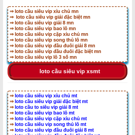
⇒
loto cầu siêu vip xỉu chủ mn
⇒
loto cầu siêu vip giải đặc biệt mn
⇒
loto cầu siêu vip giải 8 mn
⇒
loto cầu siêu vip bao lô mn
⇒
loto cầu siêu vip cặp xỉu chủ mn
⇒
loto cầu siêu vip song thủ lô mn
⇒
loto cầu siêu vip đầu đuôi giải 8 mn
⇒
loto cầu siêu vip đầu đuôi đặc biệt mn
⇒
loto cầu siêu vip lô 3 số mn
loto cầu siêu vip xsmt
⇒
loto cầu siêu vip xỉu chủ mt
⇒
loto cầu siêu vip giải đặc biệt mt
⇒
loto cầu to siêu vip giải 8 mt
⇒
loto cầu siêu vip bao lô mt
⇒
loto cầu siêu vip cặp xỉu chủ mt
⇒
loto cầu siêu vip song thủ lô mt
⇒
loto cầu siêu vip đầu đuôi giải 8 mt