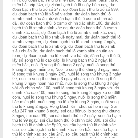
ninh
,
dự đoán bạch thủ lô miền bắc ra
,
dự đoán bạch thủ lô
miền bắc vip 24h
,
dự đoán bạch thủ lô ngày hôm nay
,
dự
đoán bạch thủ lô xổ số 247
,
dự đoán bạch thủ lô xổ số 999
,
dự đoán bạch thủ lô xổ số vietlott
,
dự đoán bạch thủ lô
xsmb chính xác ăn
,
dự đoán bạch thủ lô xsmb chính xác
dài
,
dự đoán bạch thủ lô xsmb chính xác nhất 100
,
dự đoán
bạch thủ lô xsmb chính xác qq
,
dự đoán bạch thủ lô xsmb
chính xác suất
,
dự đoán bạch thủ lô xsmb chính xác ướt
,
dự đoán bạch thủ lô xsmb đề ngày mai
,
dự đoán bạch thủ lô
xsmb evergreen
,
dự đoán bạch thủ lô xsmb khung 2 ngày
,
dự đoán bạch thủ lô xsmb org
,
dự đoán bạch thủ lô xsmb
siêu chuẩn 3d
,
dự đoán bạch thủ lô xsmb siêu chuẩn an
toàn
,
dự đoán bạch thủ lô xsmb vip hà nội
,
đánh bạch thủ lô
,
lấy số song thủ lô cao cấp
,
lô khung bạch thủ 2 ngày
,
lô
miền bắc
,
nuôi lô song thủ khung 2 ngày
,
nuôi lô song thủ
khung 2 ngày miễn phí
,
Nuôi lô song thủ khung 3 ngày
,
nuôi
lô song thủ khung 3 ngày 247
,
nuôi lô song thủ khung 3 ngày
99
,
nuoi lo song thu khung 3 ngay chuan
,
nuôi lô song thủ
khung 3 ngày hoàn hảo nhất
,
nuôi lô song thủ khung 3 ngày
với độ chính xác 100
,
nuôi lô song thủ khung 3 ngày với đó
chính xác cao 100
,
nuoi lo song thu khung 3 ngay xo so 368
com
,
nuoi lo song thu khung 5 ngay
,
nuôi lô song thủ miền
bắc miễn phí
,
nuôi song thủ lô kép khung 3 ngày
,
nuôi song
thủ lô khung 2 ngay
,
Rồng Bạch Kim chốt số hôm nay
,
Soi
cầu 247 net khung 3 ngày
,
soi cau 88nuoi lo song thu khung
3 ngay
,
soi cau 9/9
,
soi cầu bạch thủ lô 2 ngày
,
soi cầu bạch
thủ lô 99 ngày
,
soi cầu bạch thủ lô chính xác 300
,
soi cầu
bạch thủ lô chính xác 5p20
,
soi cầu bạch thủ lô chính xác
cao
,
soi cầu bạch thủ lô chính xác miền bắc
,
soi cầu bạch
thủ lô chính xác soi cầu 247
,
soi cầu bạch thủ lô chính xác