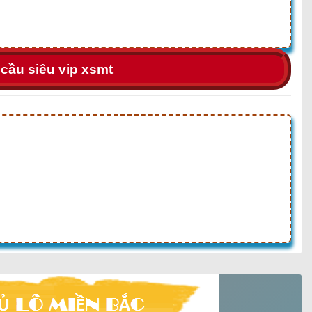
 cầu siêu vip xsmt