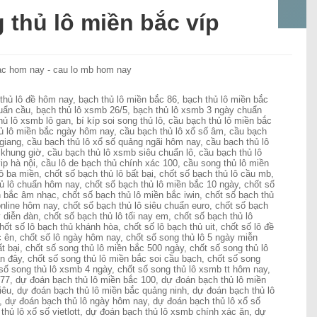
 thủ lô miền bắc víp
ac hom nay - cau lo mb hom nay
thủ lô đề hôm nay
,
bạch thủ lô miền bắc 86
,
bạch thủ lô miền bắc
huẩn cầu
,
bạch thủ lô xsmb 26/5
,
bạch thủ lô xsmb 3 ngày chuẩn
hủ lô xsmb lô gan
,
bí kíp soi song thủ lô
,
cầu bạch thủ lô miền bắc
ủ lô miền bắc ngày hôm nay
,
cầu bạch thủ lô xổ số âm
,
cầu bạch
giang
,
cầu bạch thủ lô xổ số quảng ngãi hôm nay
,
cầu bạch thủ lô
 khung giờ
,
cầu bạch thủ lô xsmb siêu chuẩn lô
,
cầu bạch thủ lô
ip hà nội
,
cầu lô de bạch thủ chính xác 100
,
cầu song thủ lô miền
lô ba miền
,
chốt số bạch thủ lô bất bại
,
chốt số bạch thủ lô cầu mb
,
hủ lô chuẩn hôm nay
,
chốt số bạch thủ lô miền bắc 10 ngày
,
chốt số
n bắc âm nhạc
,
chốt số bạch thủ lô miền bắc iwin
,
chốt số bạch thủ
online hôm nay
,
chốt số bạch thủ lô siêu chuẩn euro
,
chốt số bạch
y diễn đàn
,
chốt số bạch thủ lô tối nay em
,
chốt số bạch thủ lô
hốt số lô bạch thủ khánh hòa
,
chốt số lô bạch thủ uit
,
chốt số lô đề
c ên
,
chốt số lô ngày hôm nay
,
chốt số song thủ lô 5 ngày miễn
t bại
,
chốt số song thủ lô miền bắc 500 ngày
,
chốt số song thủ lô
ần đây
,
chốt số song thủ lô miền bắc soi cầu bạch
,
chốt số song
số song thủ lô xsmb 4 ngày
,
chốt số song thủ lô xsmb tt hôm nay
,
 77
,
dự đoán bạch thủ lô miền bắc 100
,
dự đoán bạch thủ lô miền
iêu
,
dự đoán bạch thủ lô miền bắc quảng ninh
,
dự đoán bạch thủ lô
,
dự đoán bạch thủ lô ngày hôm nay
,
dự đoán bạch thủ lô xổ số
hủ lô xổ số vietlott
,
dự đoán bạch thủ lô xsmb chính xác ăn
,
dự