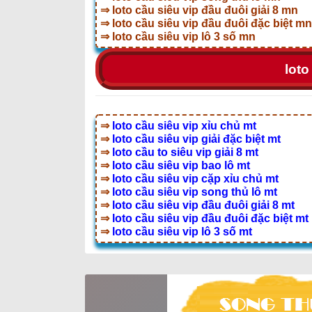
⇒
loto cầu siêu vip đầu đuôi giải 8 mn
⇒
loto cầu siêu vip đầu đuôi đặc biệt mn
⇒
loto cầu siêu vip lô 3 số mn
loto
⇒
loto cầu siêu vip xỉu chủ mt
⇒
loto cầu siêu vip giải đặc biệt mt
⇒
loto cầu to siêu vip giải 8 mt
⇒
loto cầu siêu vip bao lô mt
⇒
loto cầu siêu vip cặp xỉu chủ mt
⇒
loto cầu siêu vip song thủ lô mt
⇒
loto cầu siêu vip đầu đuôi giải 8 mt
⇒
loto cầu siêu vip đầu đuôi đặc biệt mt
⇒
loto cầu siêu vip lô 3 số mt