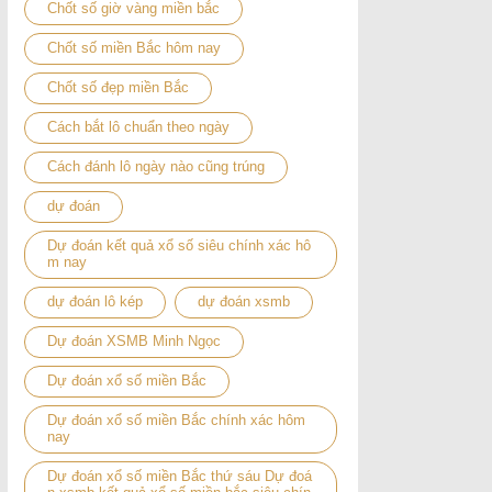
Chốt số giờ vàng miền bắc
Chốt số miền Bắc hôm nay
Chốt số đẹp miền Bắc
Cách bắt lô chuẩn theo ngày
Cách đánh lô ngày nào cũng trúng
dự đoán
Dự đoán kết quả xổ số siêu chính xác hô
m nay
dự đoán lô kép
dự đoán xsmb
Dự đoán XSMB Minh Ngọc
Dự đoán xổ số miền Bắc
Dự đoán xổ số miền Bắc chính xác hôm
nay
Dự đoán xổ số miền Bắc thứ sáu Dự đoá