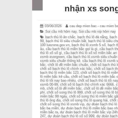
nhận xs song
Posted
03/06/2026
03/06/2026
Author:
cau dep mien bac - cau mien b
on:
Categories:
Soi cầu mb hôm nay
,
Soi cầu mb vip hôm nay
Tags:
bạch thủ lô ăn chắc
,
bạch thủ lô đà nẵng
,
bạch 
99
,
bạch thủ lô siêu chuẩn bắt
,
bạch thủ lô siêu c
100 luezone.gov.vn
,
bạch thủ lô xsmb 5 số
,
bạch t
âu
,
cầu bạch thủ lô miền bắc gọi là gì
,
cầu bạch th
thủ lô xổ số gì
,
cầu bạch thủ lô xổ số miền bắc an 
xsmb evergreen
,
cầu bạch thủ lô xsmb siêu chuẩn
xsmb siêu chuẩn thông kê
,
cầu bạch thủ lô xsmb v
bắc
,
chốt lô đề miền bắc chuẩn
,
chốt số bạch thủ 
chốt số bạch thủ lô chính xác bắc
,
chốt số bạch t
bạch thủ lô miền bắc 123
,
chốt số bạch thủ lô miề
lô miền bắc kê cầu
,
chốt số bạch thủ lô miền bắc 
thủ lô tối nay bao nhiêu
,
chốt số bạch thủ lô tối na
xsmb 00-99
,
chốt số lô bạch thủ chính xác 6666
,
c
mb
,
chốt số lô đề miền bắc
,
chốt số lô đề miền bắ
phí
,
chốt số song thủ lô 999
,
chốt số song thủ lô bấ
miền bắc 99 ngày
,
chốt số song thủ lô miền bắc g
thủ lô ông địa
,
chốt số song thủ lô quang hải
,
chốt 
chốt số song thủ lô xsmb vip
,
dự đoán bạch thủ lô
bắc ba miền
,
dự đoán bạch thủ lô miền bắc bao nh
miền bắc ra
,
dự đoán bạch thủ lô miền bắc vip 24h
247
,
dự đoán bạch thủ lô xổ số 999
,
dự đoán bạch t