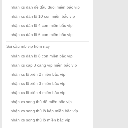
nhận xs dàn đề đầu đuôi miền bắc víp
nhận xs dàn lô 10 con miền bắc víp
nhận xs dàn lô 4 con miền bắc víp
nhận xs dàn lô 6 con miền bắc víp
Soi cầu mb vip hôm nay
nhận xs dàn lô 8 con miền bắc víp
nhận xs cặp 3 càng víp miền bắc víp
nhận xs lô xiên 2 miền bắc víp
nhận xs lô xiên 3 miền bắc víp
nhận xs lô xiên 4 miền bắc víp
nhận xs song thủ đề miền bắc víp
nhận xs song thủ lô kép miền bắc víp
nhận xs song thủ lô miền bắc víp