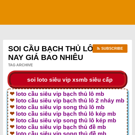
SOI CẦU BẠCH THỦ LÔ HÔM
SUBSCRIBE
NAY GIÁ BAO NHIÊU
TAG ARCHIVE
soi loto siêu vip xsmb siêu cấp
❤
loto cầu siêu vip bạch thủ lô mb
❤
loto cầu siêu vip bạch thủ lô 2 nháy mb
❤
loto cầu siêu vip song thủ lô mb
❤
loto cầu siêu vip bạch thủ lô kép mb
❤
loto cầu siêu vip song thủ lô kép mb
❤
loto cầu siêu vip bạch thủ đề mb
❤
loto cầu siêu vip song thủ đề mb