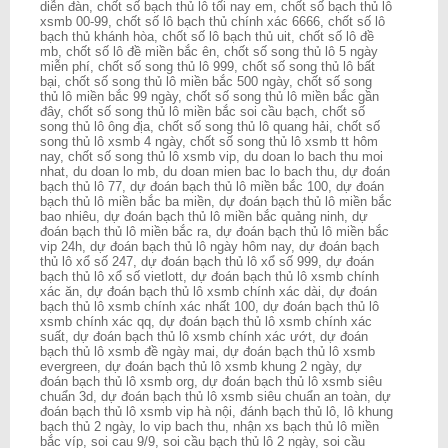
diễn đàn
,
chốt số bạch thủ lô tối nay em
,
chốt số bạch thủ lô
xsmb 00-99
,
chốt số lô bạch thủ chính xác 6666
,
chốt số lô
bạch thủ khánh hòa
,
chốt số lô bạch thủ uit
,
chốt số lô đề
mb
,
chốt số lô đề miền bắc ên
,
chốt số song thủ lô 5 ngày
miễn phí
,
chốt số song thủ lô 999
,
chốt số song thủ lô bất
bại
,
chốt số song thủ lô miền bắc 500 ngày
,
chốt số song
thủ lô miền bắc 99 ngày
,
chốt số song thủ lô miền bắc gần
đây
,
chốt số song thủ lô miền bắc soi cầu bạch
,
chốt số
song thủ lô ông địa
,
chốt số song thủ lô quang hải
,
chốt số
song thủ lô xsmb 4 ngày
,
chốt số song thủ lô xsmb tt hôm
nay
,
chốt số song thủ lô xsmb vip
,
du doan lo bach thu moi
nhat
,
du doan lo mb
,
du doan mien bac lo bach thu
,
dự đoán
bạch thủ lô 77
,
dự đoán bạch thủ lô miền bắc 100
,
dự đoán
bạch thủ lô miền bắc ba miền
,
dự đoán bạch thủ lô miền bắc
bao nhiêu
,
dự đoán bạch thủ lô miền bắc quảng ninh
,
dự
đoán bạch thủ lô miền bắc ra
,
dự đoán bạch thủ lô miền bắc
vip 24h
,
dự đoán bạch thủ lô ngày hôm nay
,
dự đoán bạch
thủ lô xổ số 247
,
dự đoán bạch thủ lô xổ số 999
,
dự đoán
bạch thủ lô xổ số vietlott
,
dự đoán bạch thủ lô xsmb chính
xác ăn
,
dự đoán bạch thủ lô xsmb chính xác dài
,
dự đoán
bạch thủ lô xsmb chính xác nhất 100
,
dự đoán bạch thủ lô
xsmb chính xác qq
,
dự đoán bạch thủ lô xsmb chính xác
suất
,
dự đoán bạch thủ lô xsmb chính xác ướt
,
dự đoán
bạch thủ lô xsmb đề ngày mai
,
dự đoán bạch thủ lô xsmb
evergreen
,
dự đoán bạch thủ lô xsmb khung 2 ngày
,
dự
đoán bạch thủ lô xsmb org
,
dự đoán bạch thủ lô xsmb siêu
chuẩn 3d
,
dự đoán bạch thủ lô xsmb siêu chuẩn an toàn
,
dự
đoán bạch thủ lô xsmb vip hà nội
,
đánh bạch thủ lô
,
lô khung
bạch thủ 2 ngày
,
lo vip bach thu
,
nhận xs bạch thủ lô miền
bắc víp
,
soi cau 9/9
,
soi cầu bạch thủ lô 2 ngày
,
soi cầu