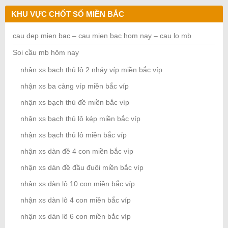
KHU VỰC CHỐT SỐ MIỀN BẮC
cau dep mien bac – cau mien bac hom nay – cau lo mb
Soi cầu mb hôm nay
nhận xs bạch thủ lô 2 nháy víp miền bắc víp
nhận xs ba càng víp miền bắc víp
nhận xs bạch thủ đề miền bắc víp
nhận xs bạch thủ lô kép miền bắc víp
nhận xs bạch thủ lô miền bắc víp
nhận xs dàn đề 4 con miền bắc víp
nhận xs dàn đề đầu đuôi miền bắc víp
nhận xs dàn lô 10 con miền bắc víp
nhận xs dàn lô 4 con miền bắc víp
nhận xs dàn lô 6 con miền bắc víp