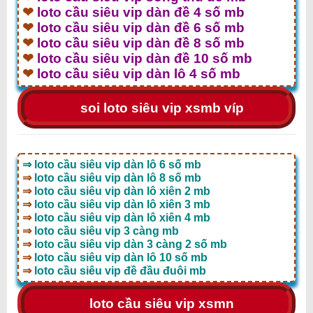
❤
loto cầu siêu vip dàn đề 4 số mb
❤
loto cầu siêu vip dàn đề 6 số mb
❤
loto cầu siêu vip dàn đề 8 số mb
❤
loto cầu siêu vip dàn đề 10 số mb
❤
loto cầu siêu vip dàn lô 4 số mb
soi loto siêu vip xsmb víp
⇒
loto cầu siêu vip dàn lô 6 số mb
⇒
loto cầu siêu vip dàn lô 8 số mb
⇒
loto cầu siêu vip dàn lô xiên 2 mb
⇒
loto cầu siêu vip dàn lô xiên 3 mb
⇒
loto cầu siêu vip dàn lô xiên 4 mb
⇒
loto cầu siêu vip 3 càng mb
⇒
loto cầu siêu vip dàn 3 càng 2 số mb
⇒
loto cầu siêu vip dàn lô 10 số mb
⇒
loto cầu siêu vip đề đầu đuôi mb
loto cầu siêu vip xsmn