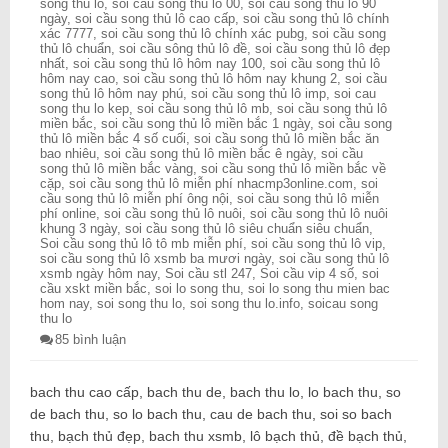
song thủ lô
,
soi cầu song thủ lô 00
,
soi cầu song thủ lô 90
ngày
,
soi cầu song thủ lô cao cấp
,
soi cầu song thủ lô chính
xác 7777
,
soi cầu song thủ lô chính xác pubg
,
soi cầu song
thủ lô chuẩn
,
soi cầu sông thủ lô đề
,
soi cầu song thủ lô đẹp
nhất
,
soi cầu song thủ lô hôm nay 100
,
soi cầu song thủ lô
hôm nay cao
,
soi cầu song thủ lô hôm nay khung 2
,
soi cầu
song thủ lô hôm nay phú
,
soi cầu song thủ lô imp
,
soi cau
song thu lo kep
,
soi cầu song thủ lô mb
,
soi cầu song thủ lô
miền bắc
,
soi cầu song thủ lô miền bắc 1 ngày
,
soi cầu song
thủ lô miền bắc 4 số cuối
,
soi cầu song thủ lô miền bắc ăn
bao nhiêu
,
soi cầu song thủ lô miền bắc ê ngày
,
soi cầu
song thủ lô miền bắc vàng
,
soi cầu song thủ lô miền bắc về
cặp
,
soi cầu song thủ lô miễn phí nhacmp3online.com
,
soi
cầu song thủ lô miễn phí ông nội
,
soi cầu song thủ lô miễn
phí online
,
soi cầu song thủ lô nuôi
,
soi cầu song thủ lô nuôi
khung 3 ngày
,
soi cầu song thủ lô siêu chuẩn siêu chuẩn
,
Soi cầu song thủ lô tô mb miễn phí
,
soi cầu song thủ lô vip
,
soi cầu song thủ lô xsmb ba mươi ngày
,
soi cầu song thủ lô
xsmb ngày hôm nay
,
Soi cầu stl 247
,
Soi cầu vip 4 số
,
soi
cầu xskt miền bắc
,
soi lo song thu
,
soi lo song thu mien bac
hom nay
,
soi song thu lo
,
soi song thu lo.info
,
soicau song
thu lo
85 bình luận
ở
nhận
xs
song
bach thu cao cấp, bach thu de, bach thu lo, lo bach thu, so
thủ
de bach thu, so lo bach thu, cau de bach thu, soi so bach
lô
miền
thu, bạch thủ đẹp, bach thu xsmb, lô bạch thủ, đề bạch thủ,
bắc