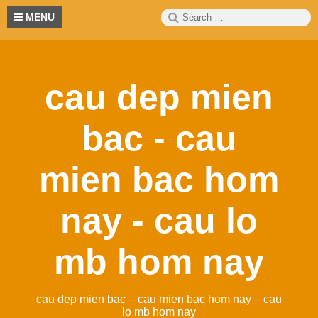
Skip
Search
S
MENU
to
for:
content
cau dep mien
bac - cau
mien bac hom
nay - cau lo
mb hom nay
cau dep mien bac – cau mien bac hom nay – cau
lo mb hom nay