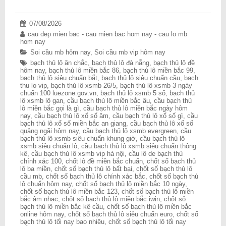
Posted
07/08/2026
07/08/2026
on:
Author:
cau dep mien bac - cau mien bac hom nay - cau lo mb
hom nay
Categories:
Soi cầu mb hôm nay
,
Soi cầu mb vip hôm nay
Tags:
bạch thủ lô ăn chắc
,
bạch thủ lô đà nẵng
,
bạch thủ lô đề
hôm nay
,
bạch thủ lô miền bắc 86
,
bạch thủ lô miền bắc 99
,
bạch thủ lô siêu chuẩn bắt
,
bạch thủ lô siêu chuẩn cầu
,
bach
thu lo vip
,
bạch thủ lô xsmb 26/5
,
bạch thủ lô xsmb 3 ngày
chuẩn 100 luezone.gov.vn
,
bạch thủ lô xsmb 5 số
,
bạch thủ
lô xsmb lô gan
,
cầu bạch thủ lô miền bắc âu
,
cầu bạch thủ
lô miền bắc gọi là gì
,
cầu bạch thủ lô miền bắc ngày hôm
nay
,
cầu bạch thủ lô xổ số âm
,
cầu bạch thủ lô xổ số gì
,
cầu
bạch thủ lô xổ số miền bắc an giang
,
cầu bạch thủ lô xổ số
quảng ngãi hôm nay
,
cầu bạch thủ lô xsmb evergreen
,
cầu
bạch thủ lô xsmb siêu chuẩn khung giờ
,
cầu bạch thủ lô
xsmb siêu chuẩn lô
,
cầu bạch thủ lô xsmb siêu chuẩn thông
kê
,
cầu bạch thủ lô xsmb vip hà nội
,
cầu lô de bạch thủ
chính xác 100
,
chốt lô đề miền bắc chuẩn
,
chốt số bạch thủ
lô ba miền
,
chốt số bạch thủ lô bất bại
,
chốt số bạch thủ lô
cầu mb
,
chốt số bạch thủ lô chính xác bắc
,
chốt số bạch thủ
lô chuẩn hôm nay
,
chốt số bạch thủ lô miền bắc 10 ngày
,
chốt số bạch thủ lô miền bắc 123
,
chốt số bạch thủ lô miền
bắc âm nhạc
,
chốt số bạch thủ lô miền bắc iwin
,
chốt số
bạch thủ lô miền bắc kê cầu
,
chốt số bạch thủ lô miền bắc
online hôm nay
,
chốt số bạch thủ lô siêu chuẩn euro
,
chốt số
bạch thủ lô tối nay bao nhiêu
,
chốt số bạch thủ lô tối nay