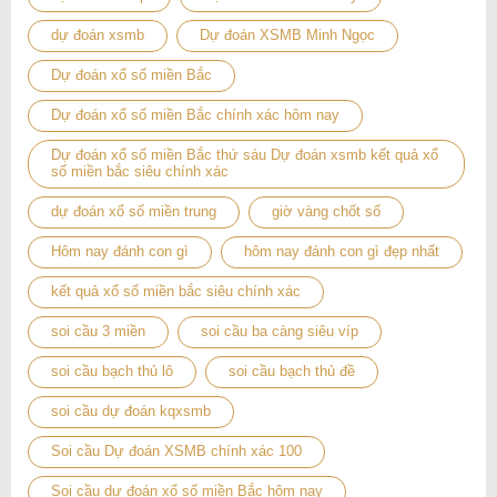
dự đoán xsmb
Dự đoán XSMB Minh Ngọc
Dự đoán xổ số miền Bắc
Dự đoán xổ số miền Bắc chính xác hôm nay
Dự đoán xổ số miền Bắc thứ sáu Dự đoán xsmb kết quả xổ
số miền bắc siêu chính xác
dự đoán xổ số miền trung
giờ vàng chốt số
Hôm nay đánh con gì
hôm nay đánh con gì đẹp nhất
kết quả xổ số miền bắc siêu chính xác
soi cầu 3 miền
soi cầu ba càng siêu víp
soi cầu bạch thủ lô
soi cầu bạch thủ đề
soi cầu dự đoán kqxsmb
Soi cầu Dự đoán XSMB chính xác 100
Soi cầu dự đoán xổ số miền Bắc hôm nay