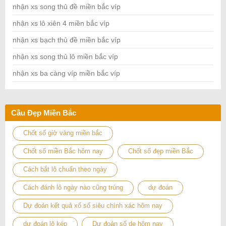
nhận xs song thủ đề miền bắc víp
nhận xs lô xiên 4 miền bắc víp
nhận xs bạch thủ đề miền bắc víp
nhận xs song thủ lô miền bắc víp
nhận xs ba càng víp miền bắc víp
Cầu Đẹp Miền Bắc
Chốt số giờ vàng miền bắc
Chốt số miền Bắc hôm nay
Chốt số đẹp miền Bắc
Cách bắt lô chuẩn theo ngày
Cách đánh lô ngày nào cũng trúng
dự đoán
Dự đoán kết quả xổ số siêu chính xác hôm nay
dự đoán lô kép
Dự đoán số de hôm nay