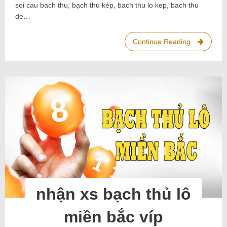
soi cau bach thu, bạch thủ kép, bach thu lo kep, bach thu
víp
de…
Continue Reading
nhận
xs
song
thủ
lô
miền
bắc
víp
nhận xs bạch thủ lô
miền bắc víp