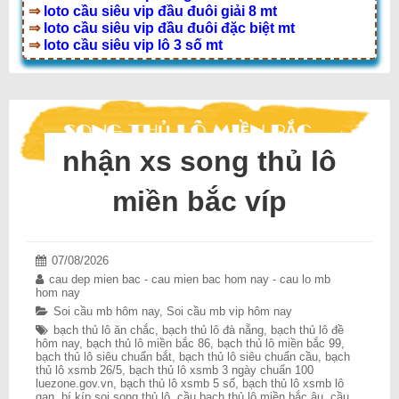
⇒
loto cầu siêu vip đầu đuôi giải 8 mt
⇒
loto cầu siêu vip đầu đuôi đặc biệt mt
⇒
loto cầu siêu vip lô 3 số mt
nhận xs song thủ lô
miền bắc víp
Posted
07/08/2026
07/08/2026
on:
Author:
cau dep mien bac - cau mien bac hom nay - cau lo mb
hom nay
Categories:
Soi cầu mb hôm nay
,
Soi cầu mb vip hôm nay
Tags:
bạch thủ lô ăn chắc
,
bạch thủ lô đà nẵng
,
bạch thủ lô đề
hôm nay
,
bạch thủ lô miền bắc 86
,
bạch thủ lô miền bắc 99
,
bạch thủ lô siêu chuẩn bắt
,
bạch thủ lô siêu chuẩn cầu
,
bạch
thủ lô xsmb 26/5
,
bạch thủ lô xsmb 3 ngày chuẩn 100
luezone.gov.vn
,
bạch thủ lô xsmb 5 số
,
bạch thủ lô xsmb lô
gan
,
bí kíp soi song thủ lô
,
cầu bạch thủ lô miền bắc âu
,
cầu