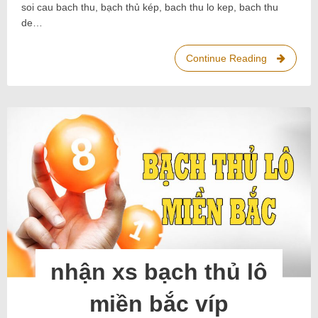
soi cau bach thu, bạch thủ kép, bach thu lo kep, bach thu
víp
de…
Continue Reading
nhận
xs
song
thủ
lô
miền
bắc
víp
nhận xs bạch thủ lô
miền bắc víp