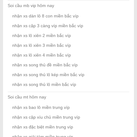
Soi cầu mb vip hôm nay
nhận xs dàn lô 8 con miền bắc víp
nhận xs cặp 3 càng víp miền bắc víp
nhận xs lô xiên 2 miền bắc víp
nhận xs lô xiên 3 miền bắc víp
nhận xs lô xiên 4 miền bắc víp
nhận xs song thủ đề miền bắc víp
nhận xs song thủ lô kép miền bắc víp
nhận xs song thủ lô miền bắc víp
Soi cầu mt hôm nay
nhận xs bao lô miền trung víp
nhận xs cặp xíu chủ miền trung víp
nhận xs đặc biệt miền trung víp
nhận xs giải tám miền trung víp