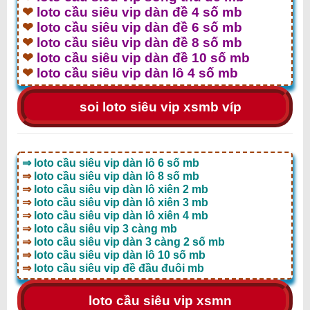
❤
loto cầu siêu vip dàn đề 4 số mb
❤
loto cầu siêu vip dàn đề 6 số mb
❤
loto cầu siêu vip dàn đề 8 số mb
❤
loto cầu siêu vip dàn đề 10 số mb
❤
loto cầu siêu vip dàn lô 4 số mb
soi loto siêu vip xsmb víp
⇒
loto cầu siêu vip dàn lô 6 số mb
⇒
loto cầu siêu vip dàn lô 8 số mb
⇒
loto cầu siêu vip dàn lô xiên 2 mb
⇒
loto cầu siêu vip dàn lô xiên 3 mb
⇒
loto cầu siêu vip dàn lô xiên 4 mb
⇒
loto cầu siêu vip 3 càng mb
⇒
loto cầu siêu vip dàn 3 càng 2 số mb
⇒
loto cầu siêu vip dàn lô 10 số mb
⇒
loto cầu siêu vip đề đầu đuôi mb
loto cầu siêu vip xsmn