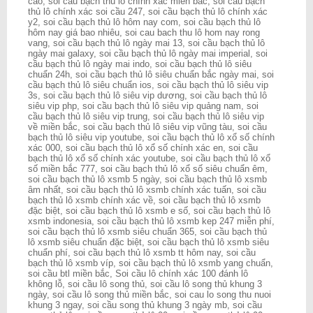
cao
,
soi cầu bạch thủ lô chính xác miền bắc
,
soi cầu bạch
thủ lô chính xác soi cầu 247
,
soi cầu bạch thủ lô chính xác
y2
,
soi cầu bạch thủ lô hôm nay com
,
soi cầu bạch thủ lô
hôm nay giá bao nhiêu
,
soi cau bach thu lô hom nay rong
vang
,
soi cầu bạch thủ lô ngày mai 13
,
soi cầu bạch thủ lô
ngày mai galaxy
,
soi cầu bạch thủ lô ngày mai imperial
,
soi
cầu bạch thủ lô ngày mai indo
,
soi cầu bạch thủ lô siêu
chuẩn 24h
,
soi cầu bạch thủ lô siêu chuẩn bắc ngày mai
,
soi
cầu bạch thủ lô siêu chuẩn ios
,
soi cầu bạch thủ lô siêu vip
3s
,
soi cầu bạch thủ lô siêu vip dương
,
soi cầu bạch thủ lô
siêu vip php
,
soi cầu bạch thủ lô siêu vip quảng nam
,
soi
cầu bạch thủ lô siêu vip trung
,
soi cầu bạch thủ lô siêu vip
về miền bắc
,
soi cầu bạch thủ lô siêu vip vũng tàu
,
soi cầu
bạch thủ lô siêu vip youtube
,
soi cầu bạch thủ lô xổ số chính
xác 000
,
soi cầu bạch thủ lô xổ số chính xác en
,
soi cầu
bạch thủ lô xổ số chính xác youtube
,
soi cầu bạch thủ lô xổ
số miền bắc 777
,
soi cầu bạch thủ lô xổ số siêu chuẩn êm
,
soi cầu bạch thủ lô xsmb 5 ngày
,
soi cầu bạch thủ lô xsmb
âm nhất
,
soi cầu bạch thủ lô xsmb chính xác tuấn
,
soi cầu
bạch thủ lô xsmb chính xác về
,
soi cầu bạch thủ lô xsmb
đặc biệt
,
soi cầu bạch thủ lô xsmb e số
,
soi cầu bạch thủ lô
xsmb indonesia
,
soi cầu bạch thủ lô xsmb kep 247 miễn phí
,
soi cầu bạch thủ lô xsmb siêu chuẩn 365
,
soi cầu bạch thủ
lô xsmb siêu chuẩn đặc biệt
,
soi cầu bạch thủ lô xsmb siêu
chuẩn phí
,
soi cầu bạch thủ lô xsmb tt hôm nay
,
soi cầu
bạch thủ lô xsmb víp
,
soi cầu bạch thủ lô xsmb yang chuẩn
,
soi cầu btl miền bắc
,
Soi cầu lô chính xác 100 đánh lô
không lỗ
,
soi cầu lô song thủ
,
soi cầu lô song thủ khung 3
ngày
,
soi cầu lô song thủ miền bắc
,
soi cau lo song thu nuoi
khung 3 ngay
,
soi cầu song thủ khung 3 ngày mb
,
soi cầu