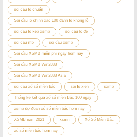
soi cầu lô chuẩn
Soi cầu lô chính xác 100 đánh lô không lỗ
soi cầu lô kép xsmb
soi cầu lô đề
soi cầu mb
soi cầu xsmb
Soi cầu XSMB miễn phí ngày hôm nay
Soi cầu XSMB Win2888
Soi cầu XSMB Win2888 Asia
soi cầu xổ số miền bắc
soi lô xiên
sxmb
Thống kê kết quả xổ số miền Bắc 100 ngày
xsmb dự đoán xổ số miền bắc hôm nay
XSMB năm 2021
xsmn
Xổ Số Miền Bắc
xổ số miền bắc hôm nay