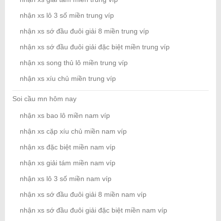
nhận xs lô 3 số miền trung víp
nhận xs sớ đầu đuôi giải 8 miền trung víp
nhận xs sớ đầu đuôi giải đặc biệt miền trung víp
nhận xs song thủ lô miền trung víp
nhận xs xíu chủ miền trung víp
Soi cầu mn hôm nay
nhận xs bao lô miền nam víp
nhận xs cặp xíu chủ miền nam víp
nhận xs đặc biệt miền nam víp
nhận xs giải tám miền nam víp
nhận xs lô 3 số miền nam víp
nhận xs sớ đầu đuôi giải 8 miền nam víp
nhận xs sớ đầu đuôi giải đặc biệt miền nam víp