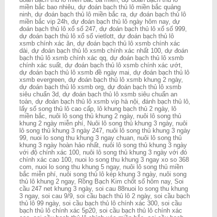
miền bắc bao nhiêu
,
dự đoán bạch thủ lô miền bắc quảng
ninh
,
dự đoán bạch thủ lô miền bắc ra
,
dự đoán bạch thủ lô
miền bắc vip 24h
,
dự đoán bạch thủ lô ngày hôm nay
,
dự
đoán bạch thủ lô xổ số 247
,
dự đoán bạch thủ lô xổ số 999
,
dự đoán bạch thủ lô xổ số vietlott
,
dự đoán bạch thủ lô
xsmb chính xác ăn
,
dự đoán bạch thủ lô xsmb chính xác
dài
,
dự đoán bạch thủ lô xsmb chính xác nhất 100
,
dự đoán
bạch thủ lô xsmb chính xác qq
,
dự đoán bạch thủ lô xsmb
chính xác suất
,
dự đoán bạch thủ lô xsmb chính xác ướt
,
dự đoán bạch thủ lô xsmb đề ngày mai
,
dự đoán bạch thủ lô
xsmb evergreen
,
dự đoán bạch thủ lô xsmb khung 2 ngày
,
dự đoán bạch thủ lô xsmb org
,
dự đoán bạch thủ lô xsmb
siêu chuẩn 3d
,
dự đoán bạch thủ lô xsmb siêu chuẩn an
toàn
,
dự đoán bạch thủ lô xsmb vip hà nội
,
đánh bạch thủ lô
,
lấy số song thủ lô cao cấp
,
lô khung bạch thủ 2 ngày
,
lô
miền bắc
,
nuôi lô song thủ khung 2 ngày
,
nuôi lô song thủ
khung 2 ngày miễn phí
,
Nuôi lô song thủ khung 3 ngày
,
nuôi
lô song thủ khung 3 ngày 247
,
nuôi lô song thủ khung 3 ngày
99
,
nuoi lo song thu khung 3 ngay chuan
,
nuôi lô song thủ
khung 3 ngày hoàn hảo nhất
,
nuôi lô song thủ khung 3 ngày
với độ chính xác 100
,
nuôi lô song thủ khung 3 ngày với đó
chính xác cao 100
,
nuoi lo song thu khung 3 ngay xo so 368
com
,
nuoi lo song thu khung 5 ngay
,
nuôi lô song thủ miền
bắc miễn phí
,
nuôi song thủ lô kép khung 3 ngày
,
nuôi song
thủ lô khung 2 ngay
,
Rồng Bạch Kim chốt số hôm nay
,
Soi
cầu 247 net khung 3 ngày
,
soi cau 88nuoi lo song thu khung
3 ngay
,
soi cau 9/9
,
soi cầu bạch thủ lô 2 ngày
,
soi cầu bạch
thủ lô 99 ngày
,
soi cầu bạch thủ lô chính xác 300
,
soi cầu
bạch thủ lô chính xác 5p20
,
soi cầu bạch thủ lô chính xác