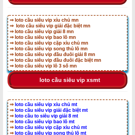
⇒
loto cầu siêu vip xỉu chủ mn
⇒
loto cầu siêu vip giải đặc biệt mn
⇒
loto cầu siêu vip giải 8 mn
⇒
loto cầu siêu vip bao lô mn
⇒
loto cầu siêu vip cặp xỉu chủ mn
⇒
loto cầu siêu vip song thủ lô mn
⇒
loto cầu siêu vip đầu đuôi giải 8 mn
⇒
loto cầu siêu vip đầu đuôi đặc biệt mn
⇒
loto cầu siêu vip lô 3 số mn
loto cầu siêu vip xsmt
⇒
loto cầu siêu vip xỉu chủ mt
⇒
loto cầu siêu vip giải đặc biệt mt
⇒
loto cầu to siêu vip giải 8 mt
⇒
loto cầu siêu vip bao lô mt
⇒
loto cầu siêu vip cặp xỉu chủ mt
⇒
loto cầu siêu vip song thủ lô mt