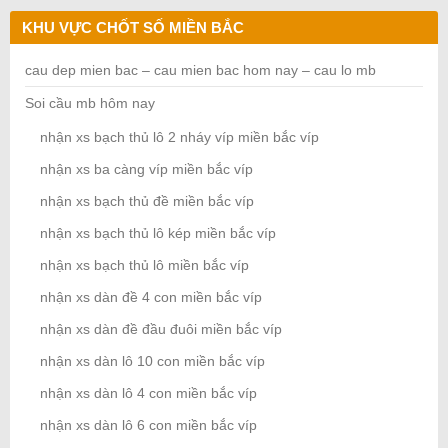
KHU VỰC CHỐT SỐ MIỀN BẮC
cau dep mien bac – cau mien bac hom nay – cau lo mb
Soi cầu mb hôm nay
nhận xs bạch thủ lô 2 nháy víp miền bắc víp
nhận xs ba càng víp miền bắc víp
nhận xs bạch thủ đề miền bắc víp
nhận xs bạch thủ lô kép miền bắc víp
nhận xs bạch thủ lô miền bắc víp
nhận xs dàn đề 4 con miền bắc víp
nhận xs dàn đề đầu đuôi miền bắc víp
nhận xs dàn lô 10 con miền bắc víp
nhận xs dàn lô 4 con miền bắc víp
nhận xs dàn lô 6 con miền bắc víp