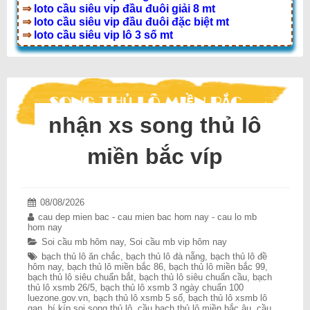
⇒
loto cầu siêu vip đầu đuôi giải 8 mt
⇒
loto cầu siêu vip đầu đuôi đặc biệt mt
⇒
loto cầu siêu vip lô 3 số mt
nhận xs song thủ lô
miền bắc víp
Posted
08/08/2026
08/08/2026
on:
Author:
cau dep mien bac - cau mien bac hom nay - cau lo mb
hom nay
Categories:
Soi cầu mb hôm nay
,
Soi cầu mb vip hôm nay
Tags:
bạch thủ lô ăn chắc
,
bạch thủ lô đà nẵng
,
bạch thủ lô đề
hôm nay
,
bạch thủ lô miền bắc 86
,
bạch thủ lô miền bắc 99
,
bạch thủ lô siêu chuẩn bắt
,
bạch thủ lô siêu chuẩn cầu
,
bạch
thủ lô xsmb 26/5
,
bạch thủ lô xsmb 3 ngày chuẩn 100
luezone.gov.vn
,
bạch thủ lô xsmb 5 số
,
bạch thủ lô xsmb lô
gan
,
bí kíp soi song thủ lô
,
cầu bạch thủ lô miền bắc âu
,
cầu