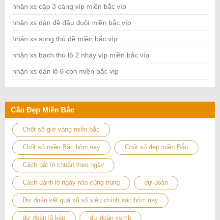
nhận xs cặp 3 càng víp miền bắc víp
nhận xs dàn đề đầu đuôi miền bắc víp
nhận xs song thủ đề miền bắc víp
nhận xs bạch thủ lô 2 nháy víp miền bắc víp
nhận xs dàn lô 6 con miền bắc víp
Cầu Đẹp Miền Bắc
Chốt số giờ vàng miền bắc
Chốt số miền Bắc hôm nay
Chốt số đẹp miền Bắc
Cách bắt lô chuẩn theo ngày
Cách đánh lô ngày nào cũng trúng
dự đoán
Dự đoán kết quả xổ số siêu chính xác hôm nay
dự đoán lô kép
dự đoán xsmb