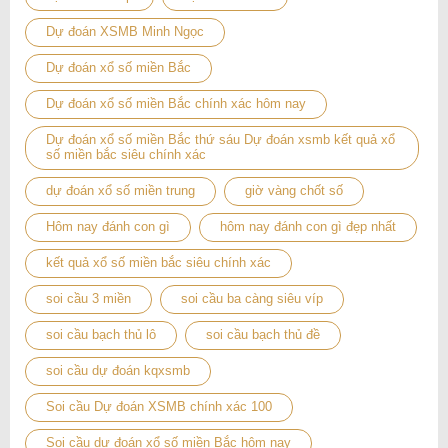
Dự đoán XSMB Minh Ngọc
Dự đoán xổ số miền Bắc
Dự đoán xổ số miền Bắc chính xác hôm nay
Dự đoán xổ số miền Bắc thứ sáu Dự đoán xsmb kết quả xổ
số miền bắc siêu chính xác
dự đoán xổ số miền trung
giờ vàng chốt số
Hôm nay đánh con gì
hôm nay đánh con gì đẹp nhất
kết quả xổ số miền bắc siêu chính xác
soi cầu 3 miền
soi cầu ba càng siêu víp
soi cầu bạch thủ lô
soi cầu bạch thủ đề
soi cầu dự đoán kqxsmb
Soi cầu Dự đoán XSMB chính xác 100
Soi cầu dự đoán xổ số miền Bắc hôm nay