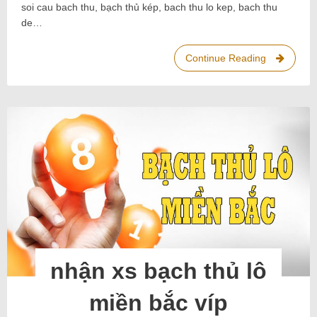
soi cau bach thu, bạch thủ kép, bach thu lo kep, bach thu
víp
de…
Continue Reading
nhận
xs
song
thủ
lô
miền
bắc
víp
nhận xs bạch thủ lô
miền bắc víp