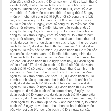
diễn đàn
,
chốt số bạch thủ lô tối nay em
,
chốt số bạch thủ lô
xsmb 00-99
,
chốt số lô bạch thủ chính xác 6666
,
chốt số lô
bạch thủ khánh hòa
,
chốt số lô bạch thủ uit
,
chốt số lô đề
mb
,
chốt số lô đề miền bắc ên
,
chốt số song thủ lô 5 ngày
miễn phí
,
chốt số song thủ lô 999
,
chốt số song thủ lô bất
bại
,
chốt số song thủ lô miền bắc 500 ngày
,
chốt số song
thủ lô miền bắc 99 ngày
,
chốt số song thủ lô miền bắc gần
đây
,
chốt số song thủ lô miền bắc soi cầu bạch
,
chốt số
song thủ lô ông địa
,
chốt số song thủ lô quang hải
,
chốt số
song thủ lô xsmb 4 ngày
,
chốt số song thủ lô xsmb tt hôm
nay
,
chốt số song thủ lô xsmb vip
,
du doan lo bach thu moi
nhat
,
du doan lo mb
,
du doan mien bac lo bach thu
,
dự đoán
bạch thủ lô 77
,
dự đoán bạch thủ lô miền bắc 100
,
dự đoán
bạch thủ lô miền bắc ba miền
,
dự đoán bạch thủ lô miền bắc
bao nhiêu
,
dự đoán bạch thủ lô miền bắc quảng ninh
,
dự
đoán bạch thủ lô miền bắc ra
,
dự đoán bạch thủ lô miền bắc
vip 24h
,
dự đoán bạch thủ lô ngày hôm nay
,
dự đoán bạch
thủ lô xổ số 247
,
dự đoán bạch thủ lô xổ số 999
,
dự đoán
bạch thủ lô xổ số vietlott
,
dự đoán bạch thủ lô xsmb chính
xác ăn
,
dự đoán bạch thủ lô xsmb chính xác dài
,
dự đoán
bạch thủ lô xsmb chính xác nhất 100
,
dự đoán bạch thủ lô
xsmb chính xác qq
,
dự đoán bạch thủ lô xsmb chính xác
suất
,
dự đoán bạch thủ lô xsmb chính xác ướt
,
dự đoán
bạch thủ lô xsmb đề ngày mai
,
dự đoán bạch thủ lô xsmb
evergreen
,
dự đoán bạch thủ lô xsmb khung 2 ngày
,
dự
đoán bạch thủ lô xsmb org
,
dự đoán bạch thủ lô xsmb siêu
chuẩn 3d
,
dự đoán bạch thủ lô xsmb siêu chuẩn an toàn
,
dự
đoán bạch thủ lô xsmb vip hà nội
,
đánh bạch thủ lô
,
lô khung
bạch thủ 2 ngày
,
lo vip bach thu
,
nhận xs bạch thủ lô miền
bắc víp
,
soi cau 9/9
,
soi cầu bạch thủ lô 2 ngày
,
soi cầu