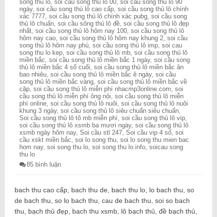
song thủ lô
,
soi cầu song thủ lô 00
,
soi cầu song thủ lô 90
ngày
,
soi cầu song thủ lô cao cấp
,
soi cầu song thủ lô chính
xác 7777
,
soi cầu song thủ lô chính xác pubg
,
soi cầu song
thủ lô chuẩn
,
soi cầu sông thủ lô đề
,
soi cầu song thủ lô đẹp
nhất
,
soi cầu song thủ lô hôm nay 100
,
soi cầu song thủ lô
hôm nay cao
,
soi cầu song thủ lô hôm nay khung 2
,
soi cầu
song thủ lô hôm nay phú
,
soi cầu song thủ lô imp
,
soi cau
song thu lo kep
,
soi cầu song thủ lô mb
,
soi cầu song thủ lô
miền bắc
,
soi cầu song thủ lô miền bắc 1 ngày
,
soi cầu song
thủ lô miền bắc 4 số cuối
,
soi cầu song thủ lô miền bắc ăn
bao nhiêu
,
soi cầu song thủ lô miền bắc ê ngày
,
soi cầu
song thủ lô miền bắc vàng
,
soi cầu song thủ lô miền bắc về
cặp
,
soi cầu song thủ lô miễn phí nhacmp3online.com
,
soi
cầu song thủ lô miễn phí ông nội
,
soi cầu song thủ lô miễn
phí online
,
soi cầu song thủ lô nuôi
,
soi cầu song thủ lô nuôi
khung 3 ngày
,
soi cầu song thủ lô siêu chuẩn siêu chuẩn
,
Soi cầu song thủ lô tô mb miễn phí
,
soi cầu song thủ lô vip
,
soi cầu song thủ lô xsmb ba mươi ngày
,
soi cầu song thủ lô
xsmb ngày hôm nay
,
Soi cầu stl 247
,
Soi cầu vip 4 số
,
soi
cầu xskt miền bắc
,
soi lo song thu
,
soi lo song thu mien bac
hom nay
,
soi song thu lo
,
soi song thu lo.info
,
soicau song
thu lo
85 bình luận
ở
nhận
xs
song
bach thu cao cấp, bach thu de, bach thu lo, lo bach thu, so
thủ
de bach thu, so lo bach thu, cau de bach thu, soi so bach
lô
miền
thu, bạch thủ đẹp, bach thu xsmb, lô bạch thủ, đề bạch thủ,
bắc