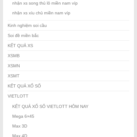
nhận xs song thủ lô miền nam víp
nhận xs xíu chủ miền nam víp
Kinh nghiệm soi cầu
Soi đề miền bắc
KẾT QUẢ XS
XSMB
XSMN
XSMT
KẾT QUẢ XỔ SỐ
VIETLOTT
KẾT QUẢ XỔ SỐ VIETLOTT HÔM NAY
Mega 6×45
Max 3D
Max 4D