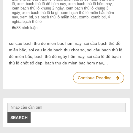
lô
,
xem bạch thủ lô đề hôm nay
,
xem bạch thủ lô hôm nay
,
xem bạch thủ lô khung 2 ngày
,
xem bạch thủ lô khung 3
ngày
,
xem bạch thủ lô là gì
,
xem bạch thủ lô miền bắc hôm
nay
,
xem btl
,
xs bạch thủ lô miền bắc
,
xsmb
,
xsmb btl
,
ý
nghĩa bạch thủ lô
83 bình luận
ở
nhận
xs
bạch
soi cau bach thu de mien bac hom nay, soi cầu bạch thủ đề
thủ
miền bắc, soi cau lo de bach thu chot so, soi cầu bạch thủ lô
lô
miền
đề miền bắc, bạch thủ đề ngày hôm nay, soi cầu lô đề bạch
bắc
thủ lô chốt số đẹp, bach thu de mien bac hom nay,…
víp
Continue Reading
nhận
xs
bạch
thủ
lô
miền
bắc
SEARCH
víp