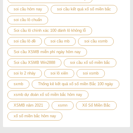
soi cầu hôm nay
soi cầu kết quả xổ số miền bắc
soi cầu lô chuẩn
Soi cầu lô chính xác 100 đánh lô không lỗ
soi cầu lô đề
soi cầu mb
soi cầu xsmb
Soi cầu XSMB miễn phí ngày hôm nay
Soi cầu XSMB Win2888
soi cầu xổ số miền bắc
soi lo 2 nháy
soi lô xiên
soi xsmb
sxmb
Thống kê kết quả xổ số miền Bắc 100 ngày
xsmb dự đoán xổ số miền bắc hôm nay
XSMB năm 2021
xsmn
Xổ Số Miền Bắc
xổ số miền bắc hôm nay