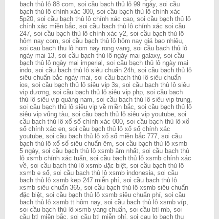
bạch thủ lô 88 com
,
soi cầu bạch thủ lô 99 ngày
,
soi cầu
bạch thủ lô chính xác 300
,
soi cầu bạch thủ lô chính xác
5p20
,
soi cầu bạch thủ lô chính xác cao
,
soi cầu bạch thủ lô
chính xác miền bắc
,
soi cầu bạch thủ lô chính xác soi cầu
247
,
soi cầu bạch thủ lô chính xác y2
,
soi cầu bạch thủ lô
hôm nay com
,
soi cầu bạch thủ lô hôm nay giá bao nhiêu
,
soi cau bach thu lô hom nay rong vang
,
soi cầu bạch thủ lô
ngày mai 13
,
soi cầu bạch thủ lô ngày mai galaxy
,
soi cầu
bạch thủ lô ngày mai imperial
,
soi cầu bạch thủ lô ngày mai
indo
,
soi cầu bạch thủ lô siêu chuẩn 24h
,
soi cầu bạch thủ lô
siêu chuẩn bắc ngày mai
,
soi cầu bạch thủ lô siêu chuẩn
ios
,
soi cầu bạch thủ lô siêu vip 3s
,
soi cầu bạch thủ lô siêu
vip dương
,
soi cầu bạch thủ lô siêu vip php
,
soi cầu bạch
thủ lô siêu vip quảng nam
,
soi cầu bạch thủ lô siêu vip trung
,
soi cầu bạch thủ lô siêu vip về miền bắc
,
soi cầu bạch thủ lô
siêu vip vũng tàu
,
soi cầu bạch thủ lô siêu vip youtube
,
soi
cầu bạch thủ lô xổ số chính xác 000
,
soi cầu bạch thủ lô xổ
số chính xác en
,
soi cầu bạch thủ lô xổ số chính xác
youtube
,
soi cầu bạch thủ lô xổ số miền bắc 777
,
soi cầu
bạch thủ lô xổ số siêu chuẩn êm
,
soi cầu bạch thủ lô xsmb
5 ngày
,
soi cầu bạch thủ lô xsmb âm nhất
,
soi cầu bạch thủ
lô xsmb chính xác tuấn
,
soi cầu bạch thủ lô xsmb chính xác
về
,
soi cầu bạch thủ lô xsmb đặc biệt
,
soi cầu bạch thủ lô
xsmb e số
,
soi cầu bạch thủ lô xsmb indonesia
,
soi cầu
bạch thủ lô xsmb kep 247 miễn phí
,
soi cầu bạch thủ lô
xsmb siêu chuẩn 365
,
soi cầu bạch thủ lô xsmb siêu chuẩn
đặc biệt
,
soi cầu bạch thủ lô xsmb siêu chuẩn phí
,
soi cầu
bạch thủ lô xsmb tt hôm nay
,
soi cầu bạch thủ lô xsmb víp
,
soi cầu bạch thủ lô xsmb yang chuẩn
,
soi cầu btl mb
,
soi
cầu btl miền bắc
,
soi cầu btl miễn phí
,
soi cau lo bach thu