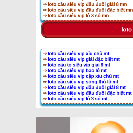
⇒
loto cầu siêu vip đầu đuôi giải 8 mn
⇒
loto cầu siêu vip đầu đuôi đặc biệt mn
⇒
loto cầu siêu vip lô 3 số mn
loto
⇒
loto cầu siêu vip xỉu chủ mt
⇒
loto cầu siêu vip giải đặc biệt mt
⇒
loto cầu to siêu vip giải 8 mt
⇒
loto cầu siêu vip bao lô mt
⇒
loto cầu siêu vip cặp xỉu chủ mt
⇒
loto cầu siêu vip song thủ lô mt
⇒
loto cầu siêu vip đầu đuôi giải 8 mt
⇒
loto cầu siêu vip đầu đuôi đặc biệt mt
⇒
loto cầu siêu vip lô 3 số mt