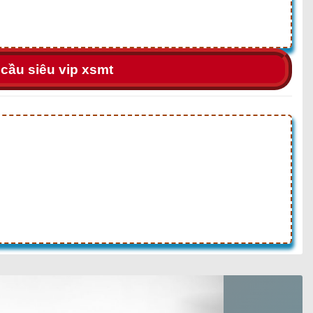
 cầu siêu vip xsmt