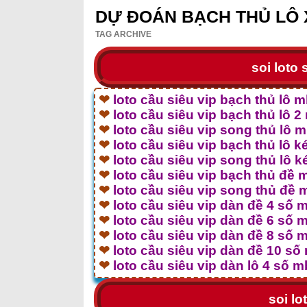
DỰ ĐOÁN BẠCH THỦ LÔ 
TAG ARCHIVE
soi loto
❤
loto cầu siêu vip bạch thủ lô 
❤
loto cầu siêu vip bạch thủ lô 
❤
loto cầu siêu vip song thủ lô 
❤
loto cầu siêu vip bạch thủ lô 
❤
loto cầu siêu vip song thủ lô 
❤
loto cầu siêu vip bạch thủ đề 
❤
loto cầu siêu vip song thủ đề 
❤
loto cầu siêu vip dàn đề 4 số 
❤
loto cầu siêu vip dàn đề 6 số 
❤
loto cầu siêu vip dàn đề 8 số 
❤
loto cầu siêu vip dàn đề 10 số
❤
loto cầu siêu vip dàn lô 4 số m
soi lo