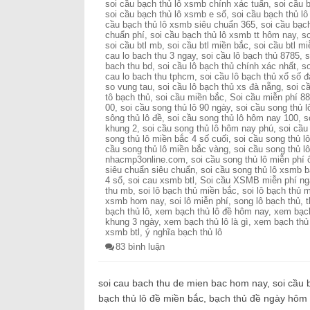
soi cầu bạch thủ lô xsmb chính xác tuấn
,
soi cầu 
soi cầu bạch thủ lô xsmb e số
,
soi cầu bạch thủ l
cầu bạch thủ lô xsmb siêu chuẩn 365
,
soi cầu bạc
chuẩn phí
,
soi cầu bạch thủ lô xsmb tt hôm nay
,
so
soi cầu btl mb
,
soi cầu btl miền bắc
,
soi cầu btl mi
cau lo bach thu 3 ngay
,
soi cầu lô bạch thủ 8785
,
s
bach thu bd
,
soi cầu lô bạch thủ chính xác nhất
,
s
cau lo bach thu tphcm
,
soi cầu lô bạch thủ xổ số đ
so vung tau
,
soi cầu lô bạch thủ xs đà nẵng
,
soi c
tô bạch thủ
,
soi cầu miền bắc
,
Soi cầu miễn phí 8
00
,
soi cầu song thủ lô 90 ngày
,
soi cầu song thủ 
sông thủ lô đề
,
soi cầu song thủ lô hôm nay 100
,
s
khung 2
,
soi cầu song thủ lô hôm nay phú
,
soi cầu
song thủ lô miền bắc 4 số cuối
,
soi cầu song thủ l
cầu song thủ lô miền bắc vàng
,
soi cầu song thủ l
nhacmp3online.com
,
soi cầu song thủ lô miễn phí 
siêu chuẩn siêu chuẩn
,
soi cầu song thủ lô xsmb 
4 số
,
soi cau xsmb btl
,
Soi cầu XSMB miễn phí ng
thu mb
,
soi lô bạch thủ miền bắc
,
soi lô bạch thủ 
xsmb hom nay
,
soi lô miễn phí
,
song lô bạch thủ
,
t
bạch thủ lô
,
xem bạch thủ lô đề hôm nay
,
xem bạch
khung 3 ngày
,
xem bạch thủ lô là gì
,
xem bạch thủ
xsmb btl
,
ý nghĩa bạch thủ lô
83 bình luận
ở
nhận
xs
bạch
soi cau bach thu de mien bac hom nay, soi cầu b
thủ
bạch thủ lô đề miền bắc, bạch thủ đề ngày hôm n
lô
miền