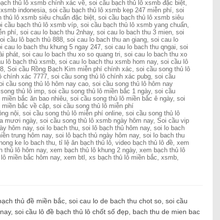
bạch thủ lô xsmb chính xác về
,
soi cầu bạch thủ lô xsmb đặc biệt
,
ô xsmb indonesia
,
soi cầu bạch thủ lô xsmb kep 247 miễn phí
,
soi
h thủ lô xsmb siêu chuẩn đặc biệt
,
soi cầu bạch thủ lô xsmb siêu
i cầu bạch thủ lô xsmb víp
,
soi cầu bạch thủ lô xsmb yang chuẩn
,
ễn phí
,
soi cau lo bach thu 2nhay
,
soi cau lo bach thu 3 mien
,
soi
oi cầu lô bạch thủ 888
,
soi cau lo bach thu an giang
,
soi cau lo
oi cau lo bach thu khung 5 ngay 247
,
soi cau lo bach thu qngai
,
soi
ài phát
,
soi cau lo bach thu xo so quang tri
,
soi cau lo bach thu xo
ầu lô bạch thủ xsmb
,
soi cau lo bach thu xsmb hom nay
,
soi cầu lô
88
,
Soi cầu Rồng Bạch Kim miễn phí chính xác
,
soi cầu song thủ lô
lô chính xác 7777
,
soi cầu song thủ lô chính xác pubg
,
soi cầu
oi cầu song thủ lô hôm nay cao
,
soi cầu song thủ lô hôm nay
 song thủ lô imp
,
soi cầu song thủ lô miền bắc 1 ngày
,
soi cầu
ô miền bắc ăn bao nhiêu
,
soi cầu song thủ lô miền bắc ê ngày
,
soi
ô miền bắc về cặp
,
soi cầu song thủ lô miễn phí
ông nội
,
soi cầu song thủ lô miễn phí online
,
soi cầu song thủ lô
ba mươi ngày
,
soi cầu song thủ lô xsmb ngày hôm nay
,
Soi cầu vip
ày hôm nay
,
soi lo bach thu
,
soi lô bạch thủ hôm nay
,
soi lo bach
miền trung hôm nay
,
soi lô bạch thủ ngày hôm nay
,
soi lo bach thu
hong ke lo bach thu
,
tỉ lệ ăn bạch thủ lô
,
video bạch thủ lô đề
,
xem
 thủ lô hôm nay
,
xem bạch thủ lô khung 2 ngày
,
xem bạch thủ lô
 lô miền bắc hôm nay
,
xem btl
,
xs bạch thủ lô miền bắc
,
xsmb
,
ạch thủ đề miền bắc, soi cau lo de bach thu chot so, soi cầu
ay, soi cầu lô đề bạch thủ lô chốt số đẹp, bach thu de mien bac