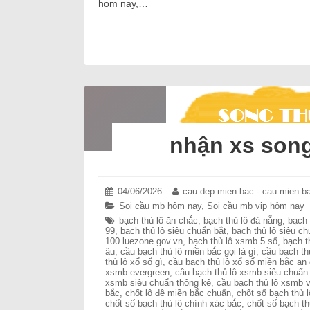
hom nay,…
bắc
víp
nhận xs song
Posted
04/06/2026
04/06/2026
Author:
cau dep mien bac - cau mien b
on:
Categories:
Soi cầu mb hôm nay
,
Soi cầu mb vip hôm nay
Tags:
bạch thủ lô ăn chắc
,
bạch thủ lô đà nẵng
,
bạch 
99
,
bạch thủ lô siêu chuẩn bắt
,
bạch thủ lô siêu c
100 luezone.gov.vn
,
bạch thủ lô xsmb 5 số
,
bạch t
âu
,
cầu bạch thủ lô miền bắc gọi là gì
,
cầu bạch th
thủ lô xổ số gì
,
cầu bạch thủ lô xổ số miền bắc an 
xsmb evergreen
,
cầu bạch thủ lô xsmb siêu chuẩn
xsmb siêu chuẩn thông kê
,
cầu bạch thủ lô xsmb v
bắc
,
chốt lô đề miền bắc chuẩn
,
chốt số bạch thủ 
chốt số bạch thủ lô chính xác bắc
,
chốt số bạch t