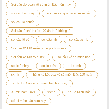
Soi cầu dự đoán xổ số miền Bắc hôm nay
soi cầu hôm nay
soi cầu kết quả xổ số miền bắc
soi cầu lô chuẩn
Soi cầu lô chính xác 100 đánh lô không lỗ
soi cầu lô đề
soi cầu mb
soi cầu xsmb
Soi cầu XSMB miễn phí ngày hôm nay
Soi cầu XSMB Win2888
soi cầu xổ số miền bắc
soi lo 2 nháy
soi lô xiên
soi xsmb
sxmb
Thống kê kết quả xổ số miền Bắc 100 ngày
xsmb dự đoán xổ số miền bắc hôm nay
XSMB năm 2021
xsmn
Xổ Số Miền Bắc
xổ số miền bắc hôm nay