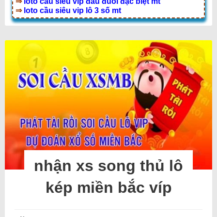
⇒
loto cầu siêu vip đầu đuôi đặc biệt mt
⇒
loto cầu siêu vip lô 3 số mt
nhận xs song thủ lô
kép miền bắc víp