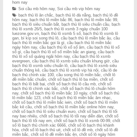
hom nay
Categories:
Soi cầu mb hôm nay
,
Soi cầu mb vip hôm nay
Tags:
bạch thủ lô ăn chắc
,
bạch thủ lô đà nẵng
,
bạch thủ lô đề
hôm nay
,
bạch thủ lô miền bắc 86
,
bạch thủ lô miền bắc 99
,
bạch thủ lô siêu chuẩn bắt
,
bạch thủ lô siêu chuẩn cầu
,
bạch
thủ lô xsmb 26/5
,
bạch thủ lô xsmb 3 ngày chuẩn 100
luezone.gov.vn
,
bạch thủ lô xsmb 5 số
,
bạch thủ lô xsmb lô
gan
,
bí kíp soi song thủ lô
,
cầu bạch thủ lô miền bắc âu
,
cầu
bạch thủ lô miền bắc gọi là gì
,
cầu bạch thủ lô miền bắc
ngày hôm nay
,
cầu bạch thủ lô xổ số âm
,
cầu bạch thủ lô xổ
số gì
,
cầu bạch thủ lô xổ số miền bắc an giang
,
cầu bạch
thủ lô xổ số quảng ngãi hôm nay
,
cầu bạch thủ lô xsmb
evergreen
,
cầu bạch thủ lô xsmb siêu chuẩn khung giờ
,
cầu
bạch thủ lô xsmb siêu chuẩn lô
,
cầu bạch thủ lô xsmb siêu
chuẩn thông kê
,
cầu bạch thủ lô xsmb vip hà nội
,
cầu lô de
bạch thủ chính xác 100
,
cầu song thủ lô miền bắc
,
chốt lô
đề miền bắc chuẩn
,
chốt số bạch thủ lô ba miền
,
chốt số
bạch thủ lô bất bại
,
chốt số bạch thủ lô cầu mb
,
chốt số
bạch thủ lô chính xác bắc
,
chốt số bạch thủ lô chuẩn hôm
nay
,
chốt số bạch thủ lô miền bắc 10 ngày
,
chốt số bạch thủ
lô miền bắc 123
,
chốt số bạch thủ lô miền bắc âm nhạc
,
chốt số bạch thủ lô miền bắc iwin
,
chốt số bạch thủ lô miền
bắc kê cầu
,
chốt số bạch thủ lô miền bắc online hôm nay
,
chốt số bạch thủ lô siêu chuẩn euro
,
chốt số bạch thủ lô tối
nay bao nhiêu
,
chốt số bạch thủ lô tối nay diễn đàn
,
chốt số
bạch thủ lô tối nay em
,
chốt số bạch thủ lô xsmb 00-99
,
chốt
số lô bạch thủ chính xác 6666
,
chốt số lô bạch thủ khánh
hòa
,
chốt số lô bạch thủ uit
,
chốt số lô đề mb
,
chốt số lô đề
miền bắc
,
chốt số lô đề miền bắc ên
,
chốt số lô ngày hôm