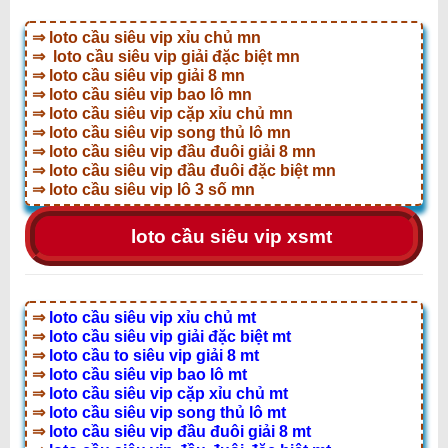
⇒
loto cầu siêu vip xỉu chủ mn
⇒
loto cầu siêu vip giải đặc biệt mn
⇒
loto cầu siêu vip giải 8 mn
⇒
loto cầu siêu vip bao lô mn
⇒
loto cầu siêu vip cặp xỉu chủ mn
⇒
loto cầu siêu vip song thủ lô mn
⇒
loto cầu siêu vip đầu đuôi giải 8 mn
⇒
loto cầu siêu vip đầu đuôi đặc biệt mn
⇒
loto cầu siêu vip lô 3 số mn
loto cầu siêu vip xsmt
⇒
loto cầu siêu vip xỉu chủ mt
⇒
loto cầu siêu vip giải đặc biệt mt
⇒
loto cầu to siêu vip giải 8 mt
⇒
loto cầu siêu vip bao lô mt
⇒
loto cầu siêu vip cặp xỉu chủ mt
⇒
loto cầu siêu vip song thủ lô mt
⇒
loto cầu siêu vip đầu đuôi giải 8 mt