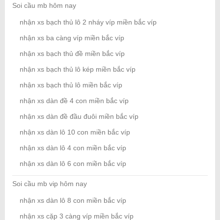
Soi cầu mb hôm nay
nhận xs bạch thủ lô 2 nháy víp miền bắc víp
nhận xs ba càng víp miền bắc víp
nhận xs bạch thủ đề miền bắc víp
nhận xs bạch thủ lô kép miền bắc víp
nhận xs bạch thủ lô miền bắc víp
nhận xs dàn đề 4 con miền bắc víp
nhận xs dàn đề đầu đuôi miền bắc víp
nhận xs dàn lô 10 con miền bắc víp
nhận xs dàn lô 4 con miền bắc víp
nhận xs dàn lô 6 con miền bắc víp
Soi cầu mb vip hôm nay
nhận xs dàn lô 8 con miền bắc víp
nhận xs cặp 3 càng víp miền bắc víp