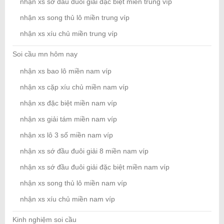
nhận xs sớ đầu đuôi giải đặc biệt miền trung víp
nhận xs song thủ lô miền trung víp
nhận xs xíu chủ miền trung víp
Soi cầu mn hôm nay
nhận xs bao lô miền nam víp
nhận xs cặp xíu chủ miền nam víp
nhận xs đặc biệt miền nam víp
nhận xs giải tám miền nam víp
nhận xs lô 3 số miền nam víp
nhận xs sớ đầu đuôi giải 8 miền nam víp
nhận xs sớ đầu đuôi giải đặc biệt miền nam víp
nhận xs song thủ lô miền nam víp
nhận xs xíu chủ miền nam víp
Kinh nghiệm soi cầu