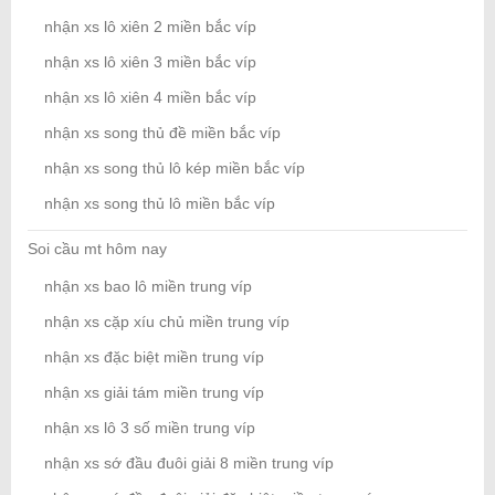
nhận xs lô xiên 2 miền bắc víp
nhận xs lô xiên 3 miền bắc víp
nhận xs lô xiên 4 miền bắc víp
nhận xs song thủ đề miền bắc víp
nhận xs song thủ lô kép miền bắc víp
nhận xs song thủ lô miền bắc víp
Soi cầu mt hôm nay
nhận xs bao lô miền trung víp
nhận xs cặp xíu chủ miền trung víp
nhận xs đặc biệt miền trung víp
nhận xs giải tám miền trung víp
nhận xs lô 3 số miền trung víp
nhận xs sớ đầu đuôi giải 8 miền trung víp