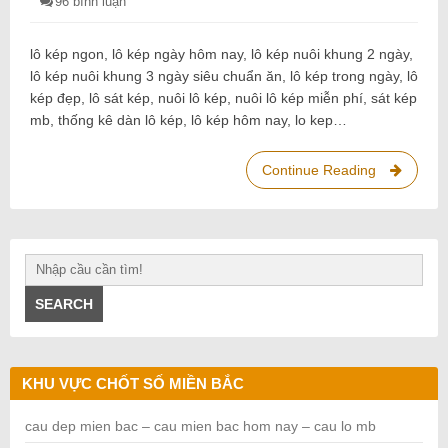
96 bình luận
ở
nhận
xs
song
lô kép ngon, lô kép ngày hôm nay, lô kép nuôi khung 2 ngày,
thủ
lô kép nuôi khung 3 ngày siêu chuẩn ăn, lô kép trong ngày, lô
lô
kép
kép đẹp, lô sát kép, nuôi lô kép, nuôi lô kép miễn phí, sát kép
miền
mb, thống kê dàn lô kép, lô kép hôm nay, lo kep…
bắc
víp
Continue Reading
nhận
xs
song
thủ
lô
kép
miền
SEARCH
bắc
víp
KHU VỰC CHỐT SỐ MIỀN BẮC
cau dep mien bac – cau mien bac hom nay – cau lo mb