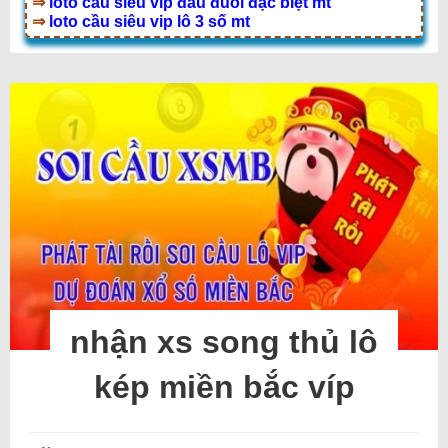
⇒
loto cầu siêu vip đầu đuôi đặc biệt mt
⇒
loto cầu siêu vip lô 3 số mt
nhận xs song thủ lô
kép miền bắc víp