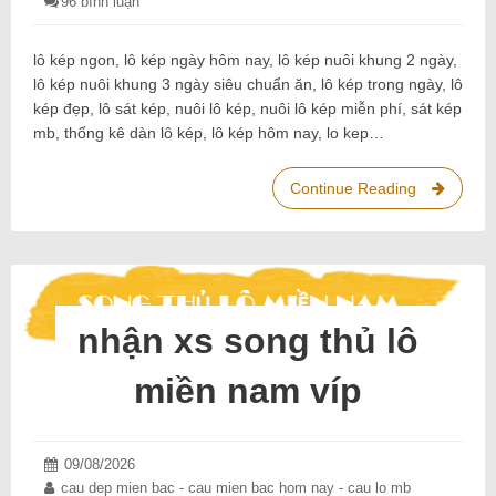
96 bình luận
ở
nhận
xs
song
lô kép ngon, lô kép ngày hôm nay, lô kép nuôi khung 2 ngày,
thủ
lô kép nuôi khung 3 ngày siêu chuẩn ăn, lô kép trong ngày, lô
lô
kép
kép đẹp, lô sát kép, nuôi lô kép, nuôi lô kép miễn phí, sát kép
miền
mb, thống kê dàn lô kép, lô kép hôm nay, lo kep…
bắc
víp
Continue Reading
nhận
xs
song
thủ
lô
kép
nhận xs song thủ lô
miền
bắc
miền nam víp
víp
Posted
09/08/2026
09/08/2026
on:
Author:
cau dep mien bac - cau mien bac hom nay - cau lo mb