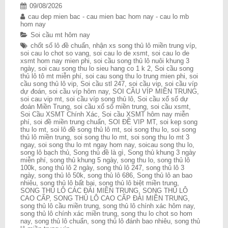
Posted
09/08/2026
09/08/2026
on:
Author:
cau dep mien bac - cau mien bac hom nay - cau lo mb
hom nay
Categories:
Soi cầu mt hôm nay
Tags:
chốt số lô đề chuẩn
,
nhận xs song thủ lô miền trung víp
,
soi cau lo chot so vang
,
soi cau lo de xsmt
,
soi cau lo de
xsmt hom nay mien phi
,
soi cầu song thủ lô nuôi khung 3
ngày
,
soi cau song thu lo sieu hang co 1 k 2
,
Soi cầu song
thủ lô tô mt miễn phí
,
soi cau song thu lo trung mien phi
,
soi
cầu song thủ lô vip
,
Soi cầu stl 247
,
soi cầu vip
,
soi cầu víp
dự đoán
,
soi cầu víp hôm nay
,
SOI CẦU VÍP MIỀN TRUNG
,
soi cau vip mt
,
soi cầu víp song thủ lô
,
Soi cầu xổ số dự
đoán Miền Trung
,
soi cầu xổ số miền trung
,
soi cầu xsmt
,
Soi Cầu XSMT Chính Xác
,
Soi cầu XSMT hôm nay miễn
phí
,
soi đề miền trung chuẩn
,
SOI ĐỀ VIP MT
,
soi kep song
thu lo mt
,
soi lô đề song thủ lô mt
,
soi song thu lo
,
soi song
thủ lô miền trung
,
soi song thu lo mt
,
soi song thu lo mt 3
ngay
,
soi song thu lo mt ngay hom nay
,
soicau song thu lo
,
song lô bạch thủ
,
Song thủ đề là gì
,
Song thủ khung 3 ngày
miễn phí
,
song thủ khung 5 ngày
,
song thu lo
,
song thủ lô
100k
,
song thủ lô 2 ngày
,
song thủ lô 247
,
song thủ lô 3
ngày
,
song thủ lô 50k
,
song thủ lô 686
,
Song thủ lô an bao
nhiêu
,
song thủ lô bất bại
,
song thủ lô biệt miền trung
,
SONG THỦ LÔ CÁC ĐÀI MIỀN TRUNG
,
SONG THỦ LÔ
CAO CẤP
,
SONG THỦ LÔ CAO CẤP ĐÀI MIỀN TRUNG
,
song thủ lô cầu miền trung
,
song thủ lô chính xác hôm nay
,
song thủ lô chính xác miền trung
,
song thu lo chot so hom
nay
,
song thủ lô chuẩn
,
song thủ lô đánh bao nhiêu
,
song thủ