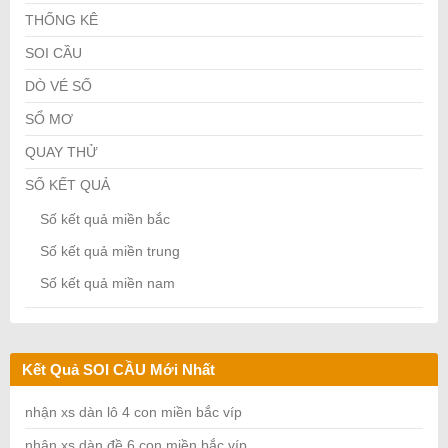
THỐNG KÊ
SOI CẦU
DÒ VÉ SỐ
SỔ MƠ
QUAY THỬ
SỐ KẾT QUẢ
Số kết quả miền bắc
Số kết quả miền trung
Số kết quả miền nam
Kết Quả SOI CẦU Mới Nhất
nhận xs dàn lô 4 con miền bắc víp
nhận xs dàn đề 6 con miền bắc víp