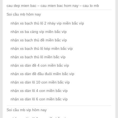
cau dep mien bac – cau mien bac hom nay – cau lo mb
Soi cầu mb hôm nay
nhận xs bạch thủ lô 2 nháy víp miền bắc víp
nhận xs ba càng víp miền bắc víp
nhận xs bạch thủ đề miền bắc víp
nhận xs bạch thủ lô kép miền bắc víp
nhận xs bạch thủ lô miền bắc víp
nhận xs dàn đề 4 con miền bắc víp
nhận xs dàn đề đầu đuôi miền bắc víp
nhận xs dàn lô 10 con miền bắc víp
nhận xs dàn lô 4 con miền bắc víp
nhận xs dàn lô 6 con miền bắc víp
Soi cầu mb vip hôm nay