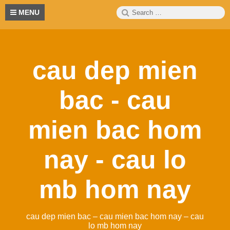
Skip
Search
S
MENU
to
for:
content
cau dep mien
bac - cau
mien bac hom
nay - cau lo
mb hom nay
cau dep mien bac – cau mien bac hom nay – cau
lo mb hom nay