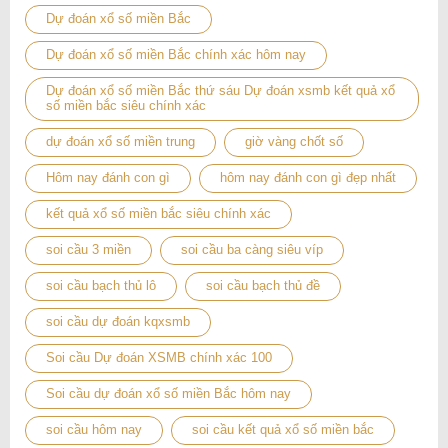
Dự đoán xổ số miền Bắc
Dự đoán xổ số miền Bắc chính xác hôm nay
Dự đoán xổ số miền Bắc thứ sáu Dự đoán xsmb kết quả xổ
số miền bắc siêu chính xác
dự đoán xổ số miền trung
giờ vàng chốt số
Hôm nay đánh con gì
hôm nay đánh con gì đẹp nhất
kết quả xổ số miền bắc siêu chính xác
soi cầu 3 miền
soi cầu ba càng siêu víp
soi cầu bạch thủ lô
soi cầu bạch thủ đề
soi cầu dự đoán kqxsmb
Soi cầu Dự đoán XSMB chính xác 100
Soi cầu dự đoán xổ số miền Bắc hôm nay
soi cầu hôm nay
soi cầu kết quả xổ số miền bắc