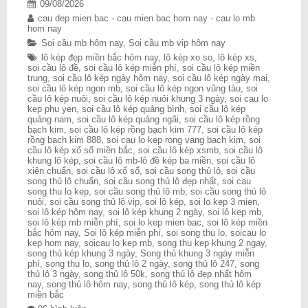
Posted
09/08/2026
09/08/2026
on:
Author:
cau dep mien bac - cau mien bac hom nay - cau lo mb
hom nay
Categories:
Soi cầu mb hôm nay
,
Soi cầu mb vip hôm nay
Tags:
lô kép đẹp miền bắc hôm nay
,
lô kép xo so
,
lô kép xs
,
soi cầu lô đề
,
soi cầu lô kép miễn phí
,
soi cầu lô kép miền
trung
,
soi cầu lô kép ngày hôm nay
,
soi cầu lô kép ngày mai
,
soi cầu lô kép ngon mb
,
soi cầu lô kép ngon vũng tàu
,
soi
cầu lô kép nuôi
,
soi cầu lô kép nuôi khung 3 ngày
,
soi cau lo
kep phu yen
,
soi cầu lô kép quảng bình
,
soi cầu lô kép
quảng nam
,
soi cầu lô kép quảng ngãi
,
soi cầu lô kép rồng
bạch kim
,
soi cầu lô kép rồng bạch kim 777
,
soi cầu lô kép
rồng bạch kim 888
,
soi cau lo kep rong vang bach kim
,
soi
cầu lô kép xổ số miền bắc
,
soi cầu lô kép xsmb
,
soi cầu lô
khung lô kép
,
soi cầu lô mb-lô đề kép ba miền
,
soi cầu lô
xiên chuẩn
,
soi cầu lô xổ số
,
soi cầu song thủ lô
,
soi cầu
song thủ lô chuẩn
,
soi cầu song thủ lô đẹp nhất
,
soi cau
song thu lo kep
,
soi cầu song thủ lô mb
,
soi cầu song thủ lô
nuôi
,
soi cầu song thủ lô vip
,
soi lô kép
,
soi lo kep 3 mien
,
soi lô kép hôm nay
,
soi lô kép khung 2 ngày
,
soi lô kep mb
,
soi lô kép mb miễn phí
,
soi lo kep mien bac
,
soi lô kép miền
bắc hôm nay
,
Soi lô kép miễn phí
,
soi song thu lo
,
soicau lo
kep hom nay
,
soicau lo kep mb
,
song thu kep khung 2 ngay
,
song thủ kép khung 3 ngày
,
Song thủ khung 3 ngày miễn
phí
,
song thu lo
,
song thủ lô 2 ngày
,
song thủ lô 247
,
song
thủ lô 3 ngày
,
song thủ lô 50k
,
song thủ lô đẹp nhất hôm
nay
,
song thủ lô hôm nay
,
song thủ lô kép
,
song thủ lô kép
miền bắc