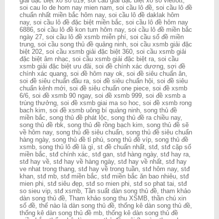
giải đặc biệt xổ số u19
,
soi cầu giải đặc biệt xổ số vietlott
,
soi cau lo de hom nay mien nam
,
soi cầu lô đề
,
soi cầu lô đề
chuẩn nhất miền bắc hôm nay
,
soi cầu lô đề daklak hôm
nay
,
soi cầu lô đề đặc biệt miền bắc
,
soi cầu lô đề hôm nay
6886
,
soi cầu lô đề kon tum hôm nay
,
soi cầu lô đề miền bắc
ngày 27
,
soi cầu lô đề xsmb miễn phí
,
soi cầu số đề miền
trung
,
soi cầu song thủ đề quảng ninh
,
soi cầu xsmb giải đặc
biệt 202
,
soi cầu xsmb giải đặc biệt 360
,
soi cầu xsmb giải
đặc biệt âm nhạc
,
soi cầu xsmb giải đặc biệt ra
,
soi cầu
xsmb giải đặc biệt ưu đãi
,
soi đề chính xác dương
,
sợi đề
chính xác quang
,
soi đề hôm nay ok
,
soi đề siêu chuẩn ân
,
soi đề siêu chuẩn đầu ra
,
soi đề siêu chuẩn hội
,
soi đề siêu
chuẩn kênh mới
,
soi đề siêu chuẩn one piece
,
soi đề xsmb
6/6
,
soi đề xsmb 90 ngay
,
soi đề xsmb 999
,
soi đề xsmb a
trúng thưởng
,
soi đề xsmb giai ma so hoc
,
soi đề xsmb rong
bach kim
,
soi đề xsmb uông bí quảng ninh
,
song thủ đề
miền bắc
,
song thủ đề phát lộc
,
song thủ đề ra chiều nay
,
song thủ đề rbk
,
song thủ đề rồng bạch kim
,
song thủ đề sẽ
về hôm nay
,
song thủ đề siêu chuẩn
,
song thủ đề siêu chuẩn
hàng ngày
,
song thủ đề tỉ phú
,
song thủ đề víp
,
song thủ đề
xsmb
,
song thủ lô đề là gì
,
st đề chuẩn nhất
,
stđ
,
stđ cặp số
miền bắc
,
stđ chính xác
,
stđ gan
,
stđ hàng ngày
,
stđ hay ra
,
stđ hay về
,
stđ hay về hàng ngày
,
stđ hay về nhất
,
stđ hay
ve nhat trong thang
,
stđ hay về trong tuần
,
stđ hôm nay
,
stđ
khan
,
stđ mb
,
stđ miền bắc
,
stđ miền bắc ăn bao nhiêu
,
stđ
mien phi
,
stđ siêu đẹp
,
stđ so mien phi
,
stđ so phat tai
,
stđ
so sieu vip
,
stđ xsmb
,
Tần suất dàn song thủ đề
,
tham khảo
dàn song thủ đề
,
Tham khảo song thu XSMB
,
thần chú xin
số đề
,
thế nào là dàn song thủ đề
,
thống kê dàn song thủ đề
,
thống kê dàn song thủ đề mb
,
thống kê dàn song thủ đề