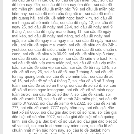
soi cầu đề chính xác ơi
,
soi cầu đề gan miền bắc
,
soi cầu
đề hôm nay 24h
,
soi cầu đề hôm nay êm đềm
,
soi cầu đề
mb miễn phí
,
soi cầu đề miền bắc 7/9
,
soi cầu đề miền bắc
hôm nay
,
soi cầu đề miền bắc ông nội ơi
,
soi cầu đề miễn
phí quang hải
,
soi cầu đề minh ngọc bạch kim
,
soi cầu đề
minh ngọc xổ số miền bắc
,
soi cầu đề ngày 12
,
soi cầu đề
ngày 25
,
soi cầu đề ngày mai 22-4
,
soi cầu đề ngày mai 9
tháng 7
,
soi cầu đề ngày mai e tháng 11
,
soi cầu đề ngày
mai kép
,
soi cầu đề ngày mai nẵng
,
soi cầu đề ngày mai
ngãi
,
soi cầu đề ngày mai ngày mai
,
soi cầu đề ngày mai soi
cầu
,
soi cầu đề ngày mai xsmb
,
soi cầu đề siêu chuẩn 24h -
youtube
,
soi cầu đề siêu chuẩn 777
,
soi cầu đề siêu chuẩn e
càng
,
soi cầu đề siêu víp 00-99
,
soi cầu đề siêu vip 3 càng
,
soi cầu đề siêu víp a trung roi
,
soi cầu đề siêu víp bạch kim
,
soi cầu đề siêu víp extra miễn phí
,
soi cầu đề siêu vip miền
bắc
,
soi cầu đề siêu víp soi cầu
,
soi cầu đề tối nay 10-5
,
soi
cầu đề tối nay 26
,
soi cầu đề tối nay 7 tháng 3
,
soi cầu đề
tối nay quảng bình
,
soi cầu đề vip miền bắc
,
soi cầu đề xổ
số 15
,
soi cầu đề xổ số 4 tháng 7
,
soi cầu đề xổ số 7 hàng
tuần
,
soi cầu đề xổ số ăn thông
,
soi cầu đề xổ số it
,
soi cầu
đề xổ số minh ngọc instagram
,
soi cầu đề xổ số minh ngọc
tuần trước
,
soi cầu đề xổ số thứ 7
,
soi cầu đề xsmb
,
soi
cầu đề xsmb 100
,
soi cầu đề xsmb 24h miễn phí
,
soi cầu đề
xsmb 3/7/2022
,
soi cầu đề xsmb 4/7/2022
,
soi cầu đề xsmb
777
,
soi cầu đề xsmb 7777 ngày hôm nay
,
soi cầu giải đặc
biệt xổ số 6666
,
soi cầu giải đặc biệt xổ số hcm
,
soi cầu giải
đặc biệt xổ số năm 2022
,
soi cầu giải đặc biệt xổ số quảng
bình
,
soi cầu giải đặc biệt xổ số u19
,
soi cầu giải đặc biệt xổ
số vietlott
,
soi cau lo de hom nay mien nam
,
soi cầu lô đề
chuẩn nhất miền bắc hôm nay
,
soi cầu lô đề daklak hôm