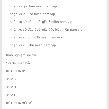
nhận xs giải tám miền nam víp
nhận xs lô 3 số miền nam víp
nhận xs sớ đầu đuôi giải 8 miền nam víp
nhận xs sớ đầu đuôi giải đặc biệt miền nam víp
nhận xs song thủ lô miền nam víp
nhận xs xíu chủ miền nam víp
Kinh nghiệm soi cầu
Soi đề miền bắc
KẾT QUẢ XS
XSMB
XSMN
XSMT
KẾT QUẢ XỔ SỐ