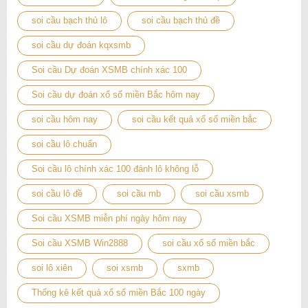
soi cầu bạch thủ lô
soi cầu bạch thủ đề
soi cầu dự đoán kqxsmb
Soi cầu Dự đoán XSMB chính xác 100
Soi cầu dự đoán xổ số miền Bắc hôm nay
soi cầu hôm nay
soi cầu kết quả xổ số miền bắc
soi cầu lô chuẩn
Soi cầu lô chính xác 100 đánh lô không lỗ
soi cầu lô đề
soi cầu mb
soi cầu xsmb
Soi cầu XSMB miễn phí ngày hôm nay
Soi cầu XSMB Win2888
soi cầu xổ số miền bắc
soi lô xiên
soi xsmb
sxmb
Thống kê kết quả xổ số miền Bắc 100 ngày