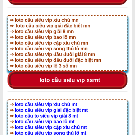
⇒
loto cầu siêu vip xỉu chủ mn
⇒
loto cầu siêu vip giải đặc biệt mn
⇒
loto cầu siêu vip giải 8 mn
⇒
loto cầu siêu vip bao lô mn
⇒
loto cầu siêu vip cặp xỉu chủ mn
⇒
loto cầu siêu vip song thủ lô mn
⇒
loto cầu siêu vip đầu đuôi giải 8 mn
⇒
loto cầu siêu vip đầu đuôi đặc biệt mn
⇒
loto cầu siêu vip lô 3 số mn
loto cầu siêu vip xsmt
⇒
loto cầu siêu vip xỉu chủ mt
⇒
loto cầu siêu vip giải đặc biệt mt
⇒
loto cầu to siêu vip giải 8 mt
⇒
loto cầu siêu vip bao lô mt
⇒
loto cầu siêu vip cặp xỉu chủ mt
⇒
loto cầu siêu vip song thủ lô mt