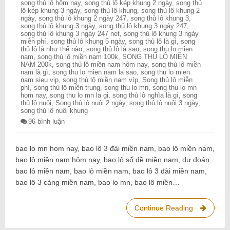
song thủ lô hôm nay
,
song thủ lô kép khung 2 ngày
,
song thủ
lô kép khung 3 ngày
,
song thủ lô khung
,
song thủ lô khung 2
ngày
,
song thủ lô khung 2 ngày 247
,
song thủ lô khung 3
,
song thủ lô khung 3 ngày
,
song thủ lô khung 3 ngày 247
,
song thủ lô khung 3 ngày 247 net
,
song thủ lô khung 3 ngày
miễn phí
,
song thủ lô khung 5 ngày
,
song thủ lô là gì
,
song
thủ lô là như thế nào
,
song thủ lô là sao
,
song thu lo mien
nam
,
song thủ lô miền nam 100k
,
SONG THỦ LÔ MIỀN
NAM 200k
,
song thủ lô miền nam hôm nay
,
song thủ lô miền
nam là gì
,
song thu lo mien nam la sao
,
song thu lo mien
nam sieu vip
,
song thủ lô miền nam víp
,
Song thủ lô miễn
phí
,
song thủ lô miền trung
,
song thu lo mn
,
song thu lo mn
hom nay
,
song thu lo mn la gi
,
song thủ lô nghĩa là gì
,
song
thủ lô nuôi
,
Song thủ lô nuôi 2 ngày
,
song thủ lô nuôi 3 ngày
,
song thủ lô nuôi khung
96 bình luận
ở
nhận
xs
song
bao lo mn hom nay, bao lô 3 đài miền nam, bao lô miền nam,
thủ
bao lô miền nam hôm nay, bao lô số đề miền nam, dự đoán
lô
miền
bao lô miền nam, bao lô miền nam, bao lô 3 đài miền nam,
nam
bao lô 3 càng miền nam, bao lo mn, bao lô miền…
víp
Continue Reading
nhận
xs