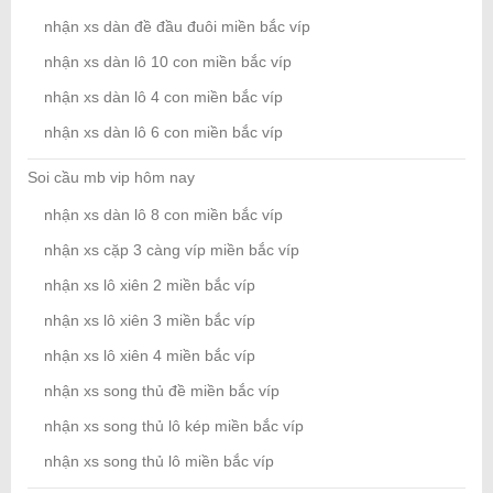
nhận xs dàn đề đầu đuôi miền bắc víp
nhận xs dàn lô 10 con miền bắc víp
nhận xs dàn lô 4 con miền bắc víp
nhận xs dàn lô 6 con miền bắc víp
Soi cầu mb vip hôm nay
nhận xs dàn lô 8 con miền bắc víp
nhận xs cặp 3 càng víp miền bắc víp
nhận xs lô xiên 2 miền bắc víp
nhận xs lô xiên 3 miền bắc víp
nhận xs lô xiên 4 miền bắc víp
nhận xs song thủ đề miền bắc víp
nhận xs song thủ lô kép miền bắc víp
nhận xs song thủ lô miền bắc víp