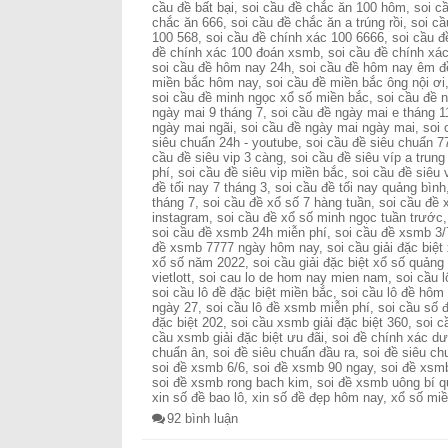
cầu đề bất bại
,
soi cầu đề chắc ăn 100 hôm
,
soi c
chắc ăn 666
,
soi cầu đề chắc ăn a trúng rồi
,
soi c
100 568
,
soi cầu đề chính xác 100 6666
,
soi cầu đ
đề chính xác 100 đoán xsmb
,
soi cầu đề chính xác
soi cầu đề hôm nay 24h
,
soi cầu đề hôm nay êm 
miền bắc hôm nay
,
soi cầu đề miền bắc ông nội ơi
soi cầu đề minh ngọc xổ số miền bắc
,
soi cầu đề 
ngày mai 9 tháng 7
,
soi cầu đề ngày mai e tháng 1
ngày mai ngãi
,
soi cầu đề ngày mai ngày mai
,
soi 
siêu chuẩn 24h - youtube
,
soi cầu đề siêu chuẩn 7
cầu đề siêu vip 3 càng
,
soi cầu đề siêu víp a trung 
phí
,
soi cầu đề siêu vip miền bắc
,
soi cầu đề siêu 
đề tối nay 7 tháng 3
,
soi cầu đề tối nay quảng bình
tháng 7
,
soi cầu đề xổ số 7 hàng tuần
,
soi cầu đề 
instagram
,
soi cầu đề xổ số minh ngọc tuần trước
soi cầu đề xsmb 24h miễn phí
,
soi cầu đề xsmb 3/
đề xsmb 7777 ngày hôm nay
,
soi cầu giải đặc biệt
xổ số năm 2022
,
soi cầu giải đặc biệt xổ số quảng
vietlott
,
soi cau lo de hom nay mien nam
,
soi cầu 
soi cầu lô đề đặc biệt miền bắc
,
soi cầu lô đề hôm
ngày 27
,
soi cầu lô đề xsmb miễn phí
,
soi cầu số 
đặc biệt 202
,
soi cầu xsmb giải đặc biệt 360
,
soi c
cầu xsmb giải đặc biệt ưu đãi
,
soi đề chính xác d
chuẩn ân
,
soi đề siêu chuẩn đầu ra
,
soi đề siêu ch
soi đề xsmb 6/6
,
soi đề xsmb 90 ngay
,
soi đề xsm
soi đề xsmb rong bach kim
,
soi đề xsmb uông bí q
xin số đề bao lô
,
xin số đề đẹp hôm nay
,
xổ số miề
92 bình luận
ở
nhận