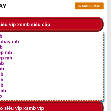
AY
SUBSCRIBE
 siêu vip xsmb siêu cấp
mb
2 nháy mb
mb
kép mb
kép mb
mb
mb
mb
mb
mb
 mb
b
to siêu vip xsmb víp