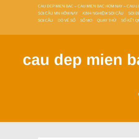
Skip
CAU DEP MIEN BAC – CAU MIEN BAC HOM NAY – CAU L
to
content
SOI CẦU MN HÔM NAY
KINH NGHIỆM SOI CẦU
SOI Đ
SOI CẦU
DÒ VÉ SỐ
SỔ MƠ
QUAY THỬ
SỐ KẾT Q
cau dep mien ba