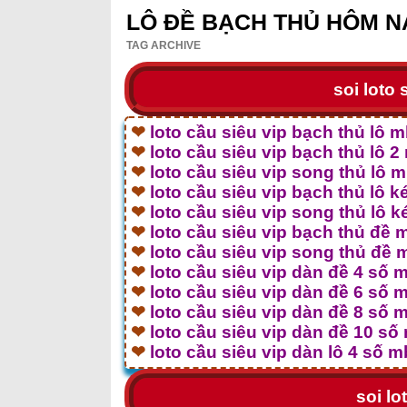
LÔ ĐỀ BẠCH THỦ HÔM N
TAG ARCHIVE
soi loto
❤
loto cầu siêu vip bạch thủ lô 
❤
loto cầu siêu vip bạch thủ lô 
❤
loto cầu siêu vip song thủ lô 
❤
loto cầu siêu vip bạch thủ lô 
❤
loto cầu siêu vip song thủ lô 
❤
loto cầu siêu vip bạch thủ đề 
❤
loto cầu siêu vip song thủ đề 
❤
loto cầu siêu vip dàn đề 4 số 
❤
loto cầu siêu vip dàn đề 6 số 
❤
loto cầu siêu vip dàn đề 8 số 
❤
loto cầu siêu vip dàn đề 10 số
❤
loto cầu siêu vip dàn lô 4 số m
soi lo