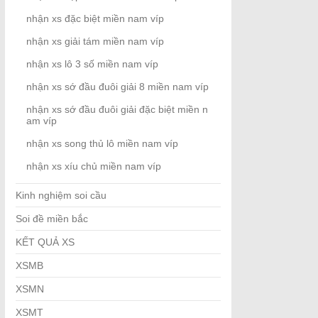
nhận xs đặc biệt miền nam víp
nhận xs giải tám miền nam víp
nhận xs lô 3 số miền nam víp
nhận xs sớ đầu đuôi giải 8 miền nam víp
nhận xs sớ đầu đuôi giải đặc biệt miền n
am víp
nhận xs song thủ lô miền nam víp
nhận xs xíu chủ miền nam víp
Kinh nghiệm soi cầu
Soi đề miền bắc
KẾT QUẢ XS
XSMB
XSMN
XSMT