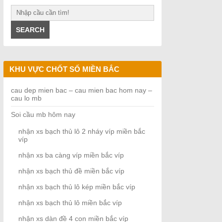
SEARCH
KHU VỰC CHỐT SỐ MIỀN BẮC
cau dep mien bac – cau mien bac hom nay –
cau lo mb
Soi cầu mb hôm nay
nhận xs bạch thủ lô 2 nháy víp miền bắc
víp
nhận xs ba càng víp miền bắc víp
nhận xs bạch thủ đề miền bắc víp
nhận xs bạch thủ lô kép miền bắc víp
nhận xs bạch thủ lô miền bắc víp
nhận xs dàn đề 4 con miền bắc víp