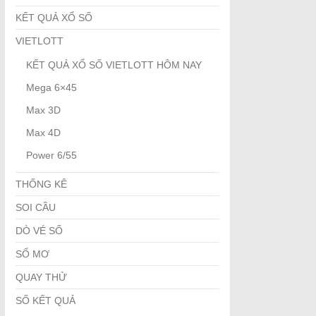
KẾT QUẢ XỔ SỐ
VIETLOTT
KẾT QUẢ XỔ SỐ VIETLOTT HÔM NAY
Mega 6×45
Max 3D
Max 4D
Power 6/55
THỐNG KÊ
SOI CẦU
DÒ VÉ SỐ
SỔ MƠ
QUAY THỬ
SỐ KẾT QUẢ