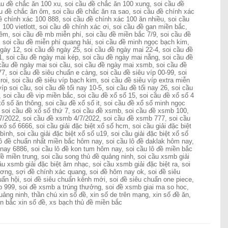
ầu đề chắc ăn 100 xu
,
soi cầu đề chắc ăn 100 xung
,
soi cầu đề
ầu đề chắc ăn ôm
,
soi cầu đề chắc ăn ra sao
,
soi cầu đề chính xác
ề chính xác 100 888
,
soi cầu đề chính xác 100 ăn nhiều
,
soi cầu
 100 vietlott
,
soi cầu đề chính xác ơi
,
soi cầu đề gan miền bắc
,
đềm
,
soi cầu đề mb miễn phí
,
soi cầu đề miền bắc 7/9
,
soi cầu đề
,
soi cầu đề miễn phí quang hải
,
soi cầu đề minh ngọc bạch kim
,
ngày 12
,
soi cầu đề ngày 25
,
soi cầu đề ngày mai 22-4
,
soi cầu đề
1
,
soi cầu đề ngày mai kép
,
soi cầu đề ngày mai nẵng
,
soi cầu đề
cầu đề ngày mai soi cầu
,
soi cầu đề ngày mai xsmb
,
soi cầu đề
77
,
soi cầu đề siêu chuẩn e càng
,
soi cầu đề siêu víp 00-99
,
soi
roi
,
soi cầu đề siêu víp bạch kim
,
soi cầu đề siêu víp extra miễn
víp soi cầu
,
soi cầu đề tối nay 10-5
,
soi cầu đề tối nay 26
,
soi cầu
,
soi cầu đề vip miền bắc
,
soi cầu đề xổ số 15
,
soi cầu đề xổ số 4
xổ số ăn thông
,
soi cầu đề xổ số it
,
soi cầu đề xổ số minh ngọc
,
soi cầu đề xổ số thứ 7
,
soi cầu đề xsmb
,
soi cầu đề xsmb 100
,
7/2022
,
soi cầu đề xsmb 4/7/2022
,
soi cầu đề xsmb 777
,
soi cầu
 xổ số 6666
,
soi cầu giải đặc biệt xổ số hcm
,
soi cầu giải đặc biệt
 bình
,
soi cầu giải đặc biệt xổ số u19
,
soi cầu giải đặc biệt xổ số
lô đề chuẩn nhất miền bắc hôm nay
,
soi cầu lô đề daklak hôm nay
,
 nay 6886
,
soi cầu lô đề kon tum hôm nay
,
soi cầu lô đề miền bắc
đề miền trung
,
soi cầu song thủ đề quảng ninh
,
soi cầu xsmb giải
ầu xsmb giải đặc biệt âm nhạc
,
soi cầu xsmb giải đặc biệt ra
,
soi
ương
,
sợi đề chính xác quang
,
soi đề hôm nay ok
,
soi đề siêu
uẩn hội
,
soi đề siêu chuẩn kênh mới
,
soi đề siêu chuẩn one piece
,
b 999
,
soi đề xsmb a trúng thưởng
,
soi đề xsmb giai ma so hoc
,
uảng ninh
,
thần chú xin số đề
,
xin số de trên mạng
,
xin số đề ăn
,
n bắc xin số đề
,
xs bạch thủ đề miền bắc