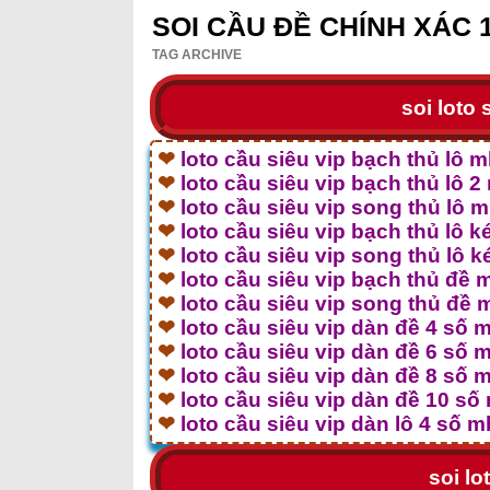
SOI CẦU ĐỀ CHÍNH XÁC
TAG ARCHIVE
soi loto
❤
loto cầu siêu vip bạch thủ lô 
❤
loto cầu siêu vip bạch thủ lô 
❤
loto cầu siêu vip song thủ lô 
❤
loto cầu siêu vip bạch thủ lô 
❤
loto cầu siêu vip song thủ lô 
❤
loto cầu siêu vip bạch thủ đề 
❤
loto cầu siêu vip song thủ đề 
❤
loto cầu siêu vip dàn đề 4 số 
❤
loto cầu siêu vip dàn đề 6 số 
❤
loto cầu siêu vip dàn đề 8 số 
❤
loto cầu siêu vip dàn đề 10 số
❤
loto cầu siêu vip dàn lô 4 số m
soi lo