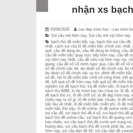
nhận xs bạch
Posted
03/06/2026
03/06/2026
Author:
cau dep mien bac - cau mien b
on:
Categories:
Soi cầu mb hôm nay
,
Soi cầu mb vip hôm nay
Tags:
bạch thủ đề miền bắc vip
,
bạch thủ soi cầu đề
,
nhất
,
cách soi cầu lô đề miền bắc chính xác nhất
,
quê
,
cầu đề đang ăn
,
cầu đề đang ăn thông
,
cầu đề
cầu đề miền bắc quay trực tiếp hôm nay
,
cầu đề m
víp hôm nay nhất
,
cầu đề siêu víp hôm nay vip
,
cầ
giang
,
cầu đề xổ số minh ngoc qua
,
cầu đề xổ số 
số đề chính xác 4d
,
dự đoán số đề chính xác ăn n
dự đoán số đề chính xác uy tín
,
đánh đề miền bắc
số đề
,
hội lô đề miền bắc chốt số công khai
,
kết q
đề
,
kết quả số đề hôm nay
,
kết quả số đề miền bắ
nghiệm soi đề bạch thủ
,
kq đề miền bắc
,
lô bạch t
bach thu 6886
,
lo de mien bac lau chua ve
,
lô đề
,
l
đề bạch thủ xs
,
lô đề chốt số
,
lô đề đẹp hôm nay
,
chiều nay ra số gì
,
lô đề miền bắc chuẩn
,
lô đề mi
bắc lâu về nhất
,
lô đề miền bắc miễn phí
,
lô đề mi
miền bắc thứ bảy
,
lô đê online
,
lô đề online miền b
soi cầu đề
,
soi bạch thủ đề 4 số
,
soi bạch thủ đề g
bạch thủ đề online cầu
,
soi bạch thủ đề quang sơn
bao nhiêu
,
soi cầu bạch thủ đề xsmb anh trung roi
hoàng đạo
,
soi cầu bạch thủ đề xsmb phát tài
,
soi
hôm nay
,
soi cầu dàn đề 06
,
soi cầu dàn đề youtu