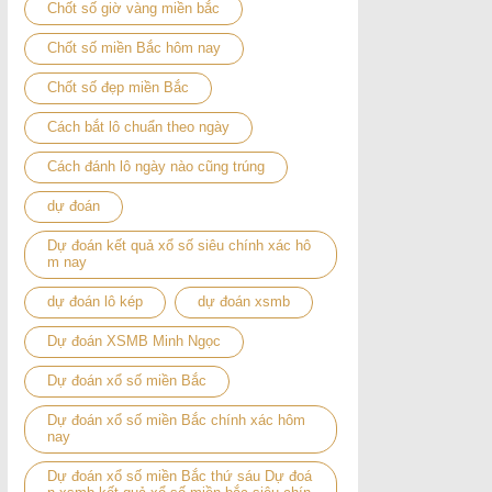
Chốt số giờ vàng miền bắc
Chốt số miền Bắc hôm nay
Chốt số đẹp miền Bắc
Cách bắt lô chuẩn theo ngày
Cách đánh lô ngày nào cũng trúng
dự đoán
Dự đoán kết quả xổ số siêu chính xác hô
m nay
dự đoán lô kép
dự đoán xsmb
Dự đoán XSMB Minh Ngọc
Dự đoán xổ số miền Bắc
Dự đoán xổ số miền Bắc chính xác hôm
nay
Dự đoán xổ số miền Bắc thứ sáu Dự đoá