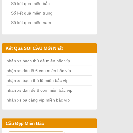
Số kết quả miền bắc
Số kết quả miền trung
Số kết quả miền nam
Kết Quả SOI CẦU Mới Nhất
nhận xs bạch thủ đề miền bắc víp
nhận xs dàn lô 6 con miền bắc víp
nhận xs bạch thủ lô miền bắc víp
nhận xs dàn đề 8 con miền bắc víp
nhận xs ba càng víp miền bắc víp
Cầu Đẹp Miền Bắc