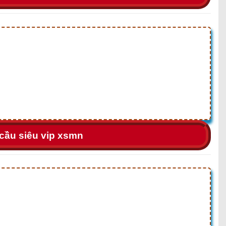
 cầu siêu vip xsmn