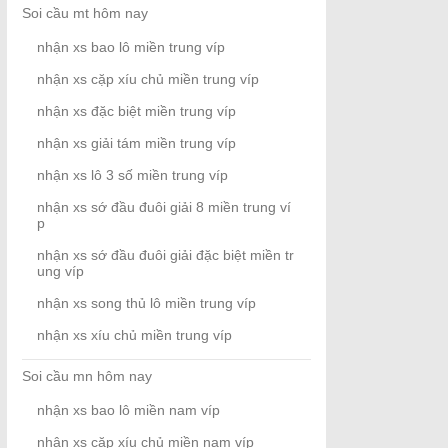
Soi cầu mt hôm nay
nhận xs bao lô miền trung víp
nhận xs cặp xíu chủ miền trung víp
nhận xs đặc biệt miền trung víp
nhận xs giải tám miền trung víp
nhận xs lô 3 số miền trung víp
nhận xs sớ đầu đuôi giải 8 miền trung ví
p
nhận xs sớ đầu đuôi giải đặc biệt miền tr
ung víp
nhận xs song thủ lô miền trung víp
nhận xs xíu chủ miền trung víp
Soi cầu mn hôm nay
nhận xs bao lô miền nam víp
nhận xs cặp xíu chủ miền nam víp