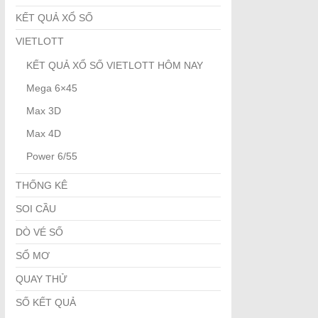
KẾT QUẢ XỔ SỐ
VIETLOTT
KẾT QUẢ XỔ SỐ VIETLOTT HÔM NAY
Mega 6×45
Max 3D
Max 4D
Power 6/55
THỐNG KÊ
SOI CẦU
DÒ VÉ SỐ
SỔ MƠ
QUAY THỬ
SỐ KẾT QUẢ