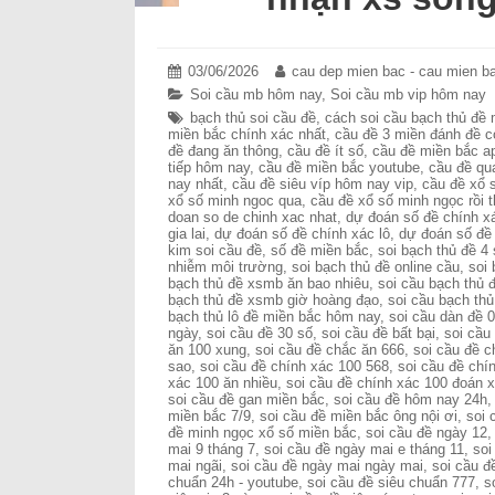
Posted
03/06/2026
03/06/2026
Author:
cau dep mien bac - cau mien b
on:
Categories:
Soi cầu mb hôm nay
,
Soi cầu mb vip hôm nay
Tags:
bạch thủ soi cầu đề
,
cách soi cầu bạch thủ đề 
miền bắc chính xác nhất
,
cầu đề 3 miền đánh đề c
đề đang ăn thông
,
cầu đề ít số
,
cầu đề miền bắc ap
tiếp hôm nay
,
cầu đề miền bắc youtube
,
cầu đề q
nay nhất
,
cầu đề siêu víp hôm nay vip
,
cầu đề xổ 
xổ số minh ngoc qua
,
cầu đề xổ số minh ngọc rồi 
doan so de chinh xac nhat
,
dự đoán số đề chính x
gia lai
,
dự đoán số đề chính xác lô
,
dự đoán số đề 
kim soi cầu đề
,
số đề miền bắc
,
soi bạch thủ đề 4
nhiễm môi trường
,
soi bạch thủ đề online cầu
,
soi
bạch thủ đề xsmb ăn bao nhiêu
,
soi cầu bạch thủ 
bạch thủ đề xsmb giờ hoàng đạo
,
soi cầu bạch thủ
bạch thủ lô đề miền bắc hôm nay
,
soi cầu dàn đề 
ngày
,
soi cầu đề 30 số
,
soi cầu đề bất bại
,
soi cầu
ăn 100 xung
,
soi cầu đề chắc ăn 666
,
soi cầu đề c
sao
,
soi cầu đề chính xác 100 568
,
soi cầu đề chí
xác 100 ăn nhiều
,
soi cầu đề chính xác 100 đoán 
soi cầu đề gan miền bắc
,
soi cầu đề hôm nay 24h
miền bắc 7/9
,
soi cầu đề miền bắc ông nội ơi
,
soi 
đề minh ngọc xổ số miền bắc
,
soi cầu đề ngày 12
mai 9 tháng 7
,
soi cầu đề ngày mai e tháng 11
,
soi
mai ngãi
,
soi cầu đề ngày mai ngày mai
,
soi cầu đ
chuẩn 24h - youtube
,
soi cầu đề siêu chuẩn 777
,
s