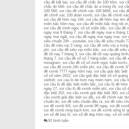
cầu đề bất bại
,
soi cầu đề chắc ăn 100 hôm
,
soi c
chắc ăn 666
,
soi cầu đề chắc ăn a trúng rồi
,
soi c
100 568
,
soi cầu đề chính xác 100 6666
,
soi cầu đ
đề chính xác 100 đoán xsmb
,
soi cầu đề chính xác
soi cầu đề hôm nay 24h
,
soi cầu đề hôm nay êm 
miền bắc hôm nay
,
soi cầu đề miền bắc ông nội ơi
soi cầu đề minh ngọc xổ số miền bắc
,
soi cầu đề 
ngày mai 9 tháng 7
,
soi cầu đề ngày mai e tháng 1
ngày mai ngãi
,
soi cầu đề ngày mai ngày mai
,
soi 
siêu chuẩn 24h - youtube
,
soi cầu đề siêu chuẩn 7
cầu đề siêu vip 3 càng
,
soi cầu đề siêu víp a trung 
phí
,
soi cầu đề siêu vip miền bắc
,
soi cầu đề siêu 
đề tối nay 7 tháng 3
,
soi cầu đề tối nay quảng bình
tháng 7
,
soi cầu đề xổ số 7 hàng tuần
,
soi cầu đề 
instagram
,
soi cầu đề xổ số minh ngọc tuần trước
soi cầu đề xsmb 24h miễn phí
,
soi cầu đề xsmb 3/
đề xsmb 7777 ngày hôm nay
,
soi cầu giải đặc biệt
xổ số năm 2022
,
soi cầu giải đặc biệt xổ số quảng
vietlott
,
soi cau lo de hom nay mien nam
,
soi cầu 
soi cầu lô đề đặc biệt miền bắc
,
soi cầu lô đề hôm
ngày 27
,
soi cầu lô đề xsmb miễn phí
,
soi cầu số 
đặc biệt 202
,
soi cầu xsmb giải đặc biệt 360
,
soi c
cầu xsmb giải đặc biệt ưu đãi
,
soi đề chính xác d
chuẩn ân
,
soi đề siêu chuẩn đầu ra
,
soi đề siêu ch
soi đề xsmb 6/6
,
soi đề xsmb 90 ngay
,
soi đề xsm
soi đề xsmb rong bach kim
,
soi đề xsmb uông bí q
xin số đề bao lô
,
xin số đề đẹp hôm nay
,
xổ số miề
92 bình luận
ở
nhận