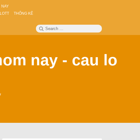
 NAY
TLOTT
THỐNG KÊ
Search
SEARCH
for:
hom nay - cau lo
y