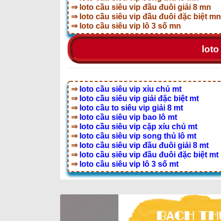
⇒
loto cầu siêu vip đầu đuôi giải 8 mn
⇒
loto cầu siêu vip đầu đuôi đặc biệt mn
⇒
loto cầu siêu vip lô 3 số mn
loto
⇒
loto cầu siêu vip xỉu chủ mt
⇒
loto cầu siêu vip giải đặc biệt mt
⇒
loto cầu to siêu vip giải 8 mt
⇒
loto cầu siêu vip bao lô mt
⇒
loto cầu siêu vip cặp xỉu chủ mt
⇒
loto cầu siêu vip song thủ lô mt
⇒
loto cầu siêu vip đầu đuôi giải 8 mt
⇒
loto cầu siêu vip đầu đuôi đặc biệt mt
⇒
loto cầu siêu vip lô 3 số mt