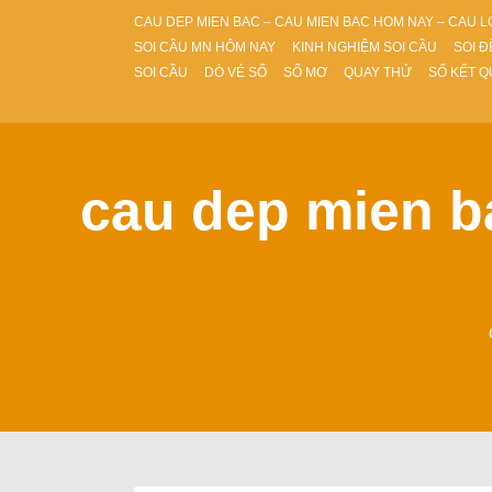
Skip
CAU DEP MIEN BAC – CAU MIEN BAC HOM NAY – CAU L
to
content
SOI CẦU MN HÔM NAY
KINH NGHIỆM SOI CẦU
SOI Đ
SOI CẦU
DÒ VÉ SỐ
SỔ MƠ
QUAY THỬ
SỐ KẾT Q
cau dep mien ba