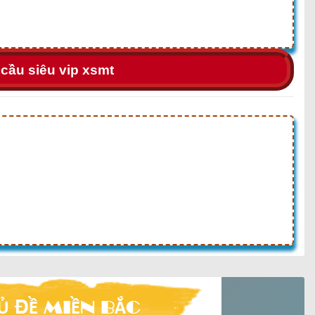
 cầu siêu vip xsmt