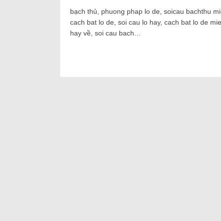
xs
bạch
bạch thủ, phuong phap lo de, soicau bachthu mi
thủ
cach bat lo de, soi cau lo hay, cach bat lo de m
đề
miền
hay về, soi cau bach…
bắc
víp