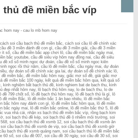
 thủ đề miền bắc víp
ac hom nay - cau lo mb hom nay
cách soi cầu bạch thủ đề miền bắc
,
cách soi cầu lô đề chính xác
cầu đề 3 miền đánh đề con gì
,
cầu đề 3 miền giải
,
cầu đề 3 miền
 ít số
,
cầu đề miền bắc app chơi lô
,
cầu đề miền bắc ngày mai
,
iền bắc youtube
,
cầu đề siêu vip hôm nay đồng nai
,
cầu đề siêu
u đề xổ số minh ngoc dự đoán
,
cầu đề xổ số minh ngoc kiên
minh ngọc rồi thứ năm
,
cầu lô đề miền bắc
,
cầu ngày mai
,
dự đoán
hiều
,
dự đoán số đề chính xác gia lai
,
dự đoán số đề chính xác lô
,
,
đề miền bắc
,
đề miền bắc hôm nay
,
giấc mơ số đề
,
giải giấc mơ
uả đề miền bắc 100 ngày
,
kết quả đề miền bắc hôm qua
,
kết quả số
c
,
kinh nghiệm bắt bạch thủ đề
,
kinh nghiem bat de bach thu
,
kinh
hủ đẹp nhất hôm nay
,
lô bạch thủ hôm nay
,
lo de bach thu
,
lo de
ô đề 799 chốt số
,
lô đề bạch thủ hôm nay
,
lô đề bạch thủ là gì
,
lô
lô đề miền Bắc
,
lô đề miền bắc 1 ăn bao nhiêu
,
lô đề miền bắc
ền bắc hôm nay đánh con gì
,
lô đề miền bắc hôm qua
,
lô đề miền
ền bắc ngày mai
,
lô đề miền bắc online
,
lô đề miền bắc thứ 5
,
lô đề
ắc vua nhà cái
,
nhận xs bạch thủ đề miền bắc víp
,
rồng bạch kim
iờ
,
soi bạch thủ đề kép
,
soi bạch thủ đề ô nhiễm môi trường
,
soi
 568
,
soi cầu bạch thủ đề xsmb 12
,
soi cầu bạch thủ đề xsmb ăn
,
soi cầu bạch thủ đề xsmb de vip
,
soi cầu bạch thủ đề xsmb giờ
 cầu bạch thủ đề xsmb quảng nam
,
soi cầu bạch thủ lô đề miền bắc
be 60 số
,
soi cầu đề 007
,
soi cầu đề 30 ngày
,
soi cầu đề 30 số
,
soi