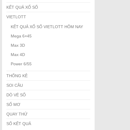
KẾT QUẢ XỔ SỐ
VIETLOTT
KẾT QUẢ XỔ SỐ VIETLOTT HÔM NAY
Mega 6×45
Max 3D
Max 4D
Power 6/55
THỐNG KÊ
SOI CẦU
DÒ VÉ SỐ
SỔ MƠ
QUAY THỬ
SỐ KẾT QUẢ