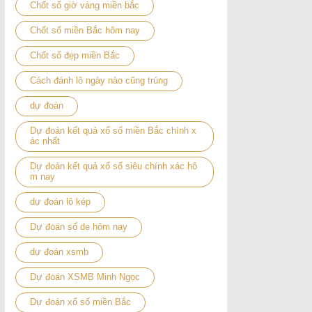
Chốt số giờ vàng miền bắc
Chốt số miền Bắc hôm nay
Chốt số đẹp miền Bắc
Cách đánh lô ngày nào cũng trúng
dự đoán
Dự đoán kết quả xổ số miền Bắc chính x
ác nhất
Dự đoán kết quả xổ số siêu chính xác hô
m nay
dự đoán lô kép
Dự đoán số de hôm nay
dự đoán xsmb
Dự đoán XSMB Minh Ngọc
Dự đoán xổ số miền Bắc