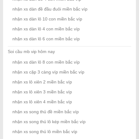
nhận xs dàn đề đầu đuôi miền bắc víp
nhận xs dàn lô 10 con miền bắc víp
nhận xs dàn lô 4 con miền bắc víp
nhận xs dàn lô 6 con miền bắc víp
Soi cầu mb vip hôm nay
nhận xs dàn lô 8 con miền bắc víp
nhận xs cặp 3 càng víp miền bắc víp
nhận xs lô xiên 2 miền bắc víp
nhận xs lô xiên 3 miền bắc víp
nhận xs lô xiên 4 miền bắc víp
nhận xs song thủ đề miền bắc víp
nhận xs song thủ lô kép miền bắc víp
nhận xs song thủ lô miền bắc víp