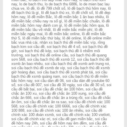
nay
,
lo de bach thu
,
lo de bach thu 6886
,
lo de mien bac lau
chua ve
,
lô đề
,
lô đề 799 chốt số
,
lô đề bạch thủ hôm nay
,
lô
đề bạch thủ là gì
,
lô đề bạch thủ xs
,
lô đề chốt số
,
lô đề đẹp
hôm nay
,
lô đề miền Bắc
,
lô đề miền bắc 1 ăn bao nhiêu
,
lô
đề miền bắc chiều nay ra số gì
,
lô đề miền bắc chuẩn
,
lô đề
miền bắc hôm nay đánh con gì
,
lô đề miền bắc hôm qua
,
lô
đề miền bắc lâu về nhất
,
lô đề miền bắc miễn phí
,
lô đề
miền bắc ngày mai
,
lô đề miền bắc online
,
lô đề miền bắc
thứ 5
,
lô đề miền bắc thứ bảy
,
lô đê online
,
lô đề online miền
bắc vua nhà cái
,
nhận xs bạch thủ đề miền bắc víp
,
rồng
bạch kim soi cầu đề
,
soi bạch thủ đề 4 số
,
soi bạch thủ đề
giờ
,
soi bạch thủ đề kép
,
soi bạch thủ đề ô nhiễm môi
trường
,
soi bạch thủ đề online cầu
,
soi bạch thủ đề quang
sơn 568
,
soi cầu bạch thủ đề xsmb 12
,
soi cầu bạch thủ đề
xsmb ăn bao nhiêu
,
soi cầu bạch thủ đề xsmb anh trung roi
,
soi cầu bạch thủ đề xsmb de vip
,
soi cầu bạch thủ đề xsmb
giờ hoàng đạo
,
soi cầu bạch thủ đề xsmb phát tài
,
soi cầu
bạch thủ đề xsmb quảng nam
,
soi cầu bạch thủ lô đề miền
bắc hôm nay
,
soi cầu dàn đề 06
,
soi cầu dàn đề youtube 60
số
,
soi cầu đề 007
,
soi cầu đề 30 ngày
,
soi cầu đề 30 số
,
soi
cầu đề bất bại
,
soi cầu đề chắc ăn 100 hôm
,
soi cầu đề
chắc ăn 100 xu
,
soi cầu đề chắc ăn 100 xung
,
soi cầu đề
chắc ăn 666
,
soi cầu đề chắc ăn a trúng rồi
,
soi cầu đề chắc
ăn ôm
,
soi cầu đề chắc ăn ra sao
,
soi cầu đề chính xác 100
568
,
soi cầu đề chính xác 100 6666
,
soi cầu đề chính xác
100 888
,
soi cầu đề chính xác 100 ăn nhiều
,
soi cầu đề
chính xác 100 đoán xsmb
,
soi cầu đề chính xác 100 vietlott
,
soi cầu đề chính xác ơi
,
soi cầu đề gan miền bắc
,
soi cầu
đề hôm nay 24h
,
soi cầu đề hôm nay êm đềm
,
soi cầu đề