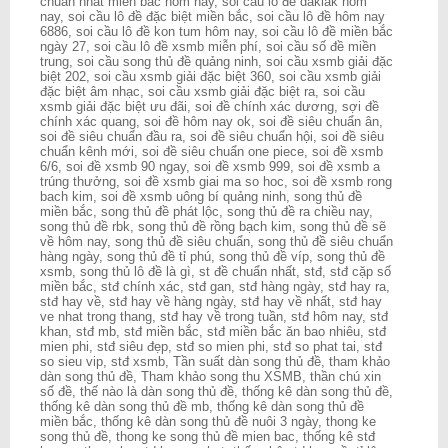
chuẩn nhất miền bắc hôm nay
,
soi cầu lô đề daklak hôm
nay
,
soi cầu lô đề đặc biệt miền bắc
,
soi cầu lô đề hôm nay
6886
,
soi cầu lô đề kon tum hôm nay
,
soi cầu lô đề miền bắc
ngày 27
,
soi cầu lô đề xsmb miễn phí
,
soi cầu số đề miền
trung
,
soi cầu song thủ đề quảng ninh
,
soi cầu xsmb giải đặc
biệt 202
,
soi cầu xsmb giải đặc biệt 360
,
soi cầu xsmb giải
đặc biệt âm nhạc
,
soi cầu xsmb giải đặc biệt ra
,
soi cầu
xsmb giải đặc biệt ưu đãi
,
soi đề chính xác dương
,
sợi đề
chính xác quang
,
soi đề hôm nay ok
,
soi đề siêu chuẩn ân
,
soi đề siêu chuẩn đầu ra
,
soi đề siêu chuẩn hội
,
soi đề siêu
chuẩn kênh mới
,
soi đề siêu chuẩn one piece
,
soi đề xsmb
6/6
,
soi đề xsmb 90 ngay
,
soi đề xsmb 999
,
soi đề xsmb a
trúng thưởng
,
soi đề xsmb giai ma so hoc
,
soi đề xsmb rong
bach kim
,
soi đề xsmb uông bí quảng ninh
,
song thủ đề
miền bắc
,
song thủ đề phát lộc
,
song thủ đề ra chiều nay
,
song thủ đề rbk
,
song thủ đề rồng bạch kim
,
song thủ đề sẽ
về hôm nay
,
song thủ đề siêu chuẩn
,
song thủ đề siêu chuẩn
hàng ngày
,
song thủ đề tỉ phú
,
song thủ đề víp
,
song thủ đề
xsmb
,
song thủ lô đề là gì
,
st đề chuẩn nhất
,
stđ
,
stđ cặp số
miền bắc
,
stđ chính xác
,
stđ gan
,
stđ hàng ngày
,
stđ hay ra
,
stđ hay về
,
stđ hay về hàng ngày
,
stđ hay về nhất
,
stđ hay
ve nhat trong thang
,
stđ hay về trong tuần
,
stđ hôm nay
,
stđ
khan
,
stđ mb
,
stđ miền bắc
,
stđ miền bắc ăn bao nhiêu
,
stđ
mien phi
,
stđ siêu đẹp
,
stđ so mien phi
,
stđ so phat tai
,
stđ
so sieu vip
,
stđ xsmb
,
Tần suất dàn song thủ đề
,
tham khảo
dàn song thủ đề
,
Tham khảo song thu XSMB
,
thần chú xin
số đề
,
thế nào là dàn song thủ đề
,
thống kê dàn song thủ đề
,
thống kê dàn song thủ đề mb
,
thống kê dàn song thủ đề
miền bắc
,
thống kê dàn song thủ đề nuôi 3 ngày
,
thong ke
song thủ đề
,
thong ke song thủ đề mien bac
,
thống kê stđ