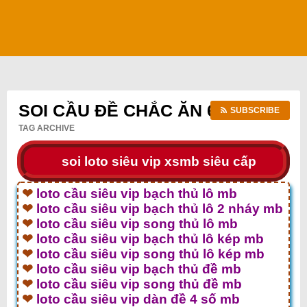
SOI CẦU ĐỀ CHẮC ĂN 666
SUBSCRIBE
TAG ARCHIVE
soi loto siêu vip xsmb siêu cấp
❤
loto cầu siêu vip bạch thủ lô mb
❤
loto cầu siêu vip bạch thủ lô 2 nháy mb
❤
loto cầu siêu vip song thủ lô mb
❤
loto cầu siêu vip bạch thủ lô kép mb
❤
loto cầu siêu vip song thủ lô kép mb
❤
loto cầu siêu vip bạch thủ đề mb
❤
loto cầu siêu vip song thủ đề mb
❤
loto cầu siêu vip dàn đề 4 số mb