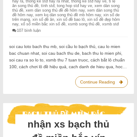
hay ra
,
thong ke stđ hay ra nhat
,
thống kê stđ hay về
,
tỉ lệ
ăn song thủ đề
,
tính stđ
,
tong hop stđ hay ve
,
xem dàn song
thủ đề
,
xem dàn song thủ đề đề hôm nay
,
xem dàn song thủ
đề hôm nay
,
xem kq dàn song thủ đề mb hôm nay
,
xin số de
trên mạng
,
xin số đề ăn
,
xin số đề bao lô
,
xin số đề đẹp hôm
nay
,
xổ số miền bắc xin số đề
,
xsmb song thủ đề
,
xsmb stđ
107 bình luận
ở
nhận
xs
song
soi cau loto bach thu mb, soi cầu lo bạch thủ, cau lo mien
thủ
bac chuan nhat, soi cau bach thu de, bach thu lo mien phi,
đề
miền
soi cau ra so lo to, xsmb thu 7 tuan truoc, cách bắt lô chuẩn
bắc
100, cách chơi lô đề hiệu quả, cach danh de hieu qua, hoc…
víp
Continue Reading
nhận
xs
song
thủ
đề
miền
nhận xs bạch thủ
bắc
víp