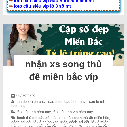
⇒
loto cầu siêu vip đầu đuôi đặc biệt mt
⇒
loto cầu siêu vip lô 3 số mt
nhận xs song thủ
đề miền bắc víp
Posted
09/08/2026
09/08/2026
on:
Author:
cau dep mien bac - cau mien bac hom nay - cau lo mb
hom nay
Categories:
Soi cầu mb hôm nay
,
Soi cầu mb vip hôm nay
Tags:
bạch thủ soi cầu đề
,
cách soi cầu bạch thủ đề miền bắc
,
cách soi cầu lô đề chính xác nhất
,
cách soi cầu lô đề miền
bắc chính xác nhất
,
cầu đề 3 miền đánh đề con gì
,
cầu đề 3