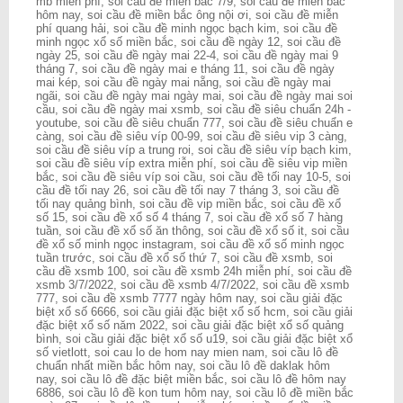
mb miễn phí
,
soi cầu đề miền bắc 7/9
,
soi cầu đề miền bắc
hôm nay
,
soi cầu đề miền bắc ông nội ơi
,
soi cầu đề miễn
phí quang hải
,
soi cầu đề minh ngọc bạch kim
,
soi cầu đề
minh ngọc xổ số miền bắc
,
soi cầu đề ngày 12
,
soi cầu đề
ngày 25
,
soi cầu đề ngày mai 22-4
,
soi cầu đề ngày mai 9
tháng 7
,
soi cầu đề ngày mai e tháng 11
,
soi cầu đề ngày
mai kép
,
soi cầu đề ngày mai nẵng
,
soi cầu đề ngày mai
ngãi
,
soi cầu đề ngày mai ngày mai
,
soi cầu đề ngày mai soi
cầu
,
soi cầu đề ngày mai xsmb
,
soi cầu đề siêu chuẩn 24h -
youtube
,
soi cầu đề siêu chuẩn 777
,
soi cầu đề siêu chuẩn e
càng
,
soi cầu đề siêu víp 00-99
,
soi cầu đề siêu vip 3 càng
,
soi cầu đề siêu víp a trung roi
,
soi cầu đề siêu víp bạch kim
,
soi cầu đề siêu víp extra miễn phí
,
soi cầu đề siêu vip miền
bắc
,
soi cầu đề siêu víp soi cầu
,
soi cầu đề tối nay 10-5
,
soi
cầu đề tối nay 26
,
soi cầu đề tối nay 7 tháng 3
,
soi cầu đề
tối nay quảng bình
,
soi cầu đề vip miền bắc
,
soi cầu đề xổ
số 15
,
soi cầu đề xổ số 4 tháng 7
,
soi cầu đề xổ số 7 hàng
tuần
,
soi cầu đề xổ số ăn thông
,
soi cầu đề xổ số it
,
soi cầu
đề xổ số minh ngọc instagram
,
soi cầu đề xổ số minh ngọc
tuần trước
,
soi cầu đề xổ số thứ 7
,
soi cầu đề xsmb
,
soi
cầu đề xsmb 100
,
soi cầu đề xsmb 24h miễn phí
,
soi cầu đề
xsmb 3/7/2022
,
soi cầu đề xsmb 4/7/2022
,
soi cầu đề xsmb
777
,
soi cầu đề xsmb 7777 ngày hôm nay
,
soi cầu giải đặc
biệt xổ số 6666
,
soi cầu giải đặc biệt xổ số hcm
,
soi cầu giải
đặc biệt xổ số năm 2022
,
soi cầu giải đặc biệt xổ số quảng
bình
,
soi cầu giải đặc biệt xổ số u19
,
soi cầu giải đặc biệt xổ
số vietlott
,
soi cau lo de hom nay mien nam
,
soi cầu lô đề
chuẩn nhất miền bắc hôm nay
,
soi cầu lô đề daklak hôm
nay
,
soi cầu lô đề đặc biệt miền bắc
,
soi cầu lô đề hôm nay
6886
,
soi cầu lô đề kon tum hôm nay
,
soi cầu lô đề miền bắc