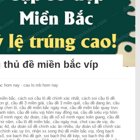
 thủ đề miền bắc víp
ac hom nay - cau lo mb hom nay
miền bắc
,
cách soi cầu lô đề chính xác nhất
,
cách soi cầu lô đề
on gì
,
cầu đề 3 miền giải
,
cầu đề 3 miền quê
,
cầu đề đang ăn
,
cầu
p chơi lô
,
cầu đề miền bắc ngày mai
,
cầu đề miền bắc quay trực
uanh năm
,
cầu đề siêu vip hôm nay đồng nai
,
cầu đề siêu víp hôm
số minh ngoc dự đoán
,
cầu đề xổ số minh ngoc kiên giang
,
cầu đề
thứ năm
,
cầu lô đề miền bắc
,
cầu ngày mai
,
chot cau de vip
,
du
ác 4d
,
dự đoán số đề chính xác ăn nhiều
,
dự đoán số đề chính xác
chính xác uy tín
,
nhận xs song thủ đề miền bắc víp
,
rồng bạch
 số
,
soi bạch thủ đề giờ
,
soi bạch thủ đề kép
,
soi bạch thủ đề ô