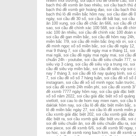
nhiễm môi trường
,
soi bạch thủ đề online cầu
,
soi
bạch thủ đề xsmb ăn bao nhiêu
,
soi cầu bạch thủ 
bạch thủ đề xsmb giờ hoàng đạo
,
soi cầu bạch thủ
bạch thủ lô đề miền bắc hôm nay
,
soi cầu dàn đề 
ngày
,
soi cầu đề 30 số
,
soi cầu đề bất bại
,
soi cầu
ăn 100 xung
,
soi cầu đề chắc ăn 666
,
soi cầu đề c
sao
,
soi cầu đề chính xác 100 568
,
soi cầu đề chí
xác 100 ăn nhiều
,
soi cầu đề chính xác 100 đoán 
soi cầu đề gan miền bắc
,
soi cầu đề hôm nay 24h
miền bắc 7/9
,
soi cầu đề miền bắc ông nội ơi
,
soi 
đề minh ngọc xổ số miền bắc
,
soi cầu đề ngày 12
mai 9 tháng 7
,
soi cầu đề ngày mai e tháng 11
,
soi
mai ngãi
,
soi cầu đề ngày mai ngày mai
,
soi cầu đ
chuẩn 24h - youtube
,
soi cầu đề siêu chuẩn 777
,
s
siêu vip 3 càng
,
soi cầu đề siêu víp a trung roi
,
soi
cầu đề siêu vip miền bắc
,
soi cầu đề siêu víp soi 
nay 7 tháng 3
,
soi cầu đề tối nay quảng bình
,
soi c
7
,
soi cầu đề xổ số 7 hàng tuần
,
soi cầu đề xổ số 
instagram
,
soi cầu đề xổ số minh ngọc tuần trước
soi cầu đề xsmb 24h miễn phí
,
soi cầu đề xsmb 3/
đề xsmb 7777 ngày hôm nay
,
soi cầu giải đặc biệt
xổ số năm 2022
,
soi cầu giải đặc biệt xổ số quảng
vietlott
,
soi cau lo de hom nay mien nam
,
soi cầu l
daklak hôm nay
,
soi cầu lô đề đặc biệt miền bắc
,
s
lô đề miền bắc ngày 27
,
soi cầu lô đề xsmb miễn p
cầu xsmb giải đặc biệt 202
,
soi cầu xsmb giải đặc 
đặc biệt ra
,
soi cầu xsmb giải đặc biệt ưu đãi
,
soi 
soi đề siêu chuẩn ân
,
soi đề siêu chuẩn đầu ra
,
soi
one piece
,
soi đề xsmb 6/6
,
soi đề xsmb 90 ngay
,
so hoc
,
soi đề xsmb rong bach kim
,
soi đề xsmb u