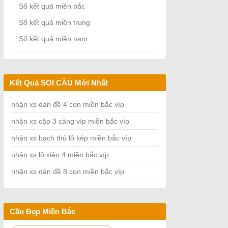
Số kết quả miền bắc
Số kết quả miền trung
Số kết quả miền nam
Kết Quả SOI CẦU Mới Nhất
nhận xs dàn đề 4 con miền bắc víp
nhận xs cặp 3 càng víp miền bắc víp
nhận xs bạch thủ lô kép miền bắc víp
nhận xs lô xiên 4 miền bắc víp
nhận xs dàn đề 8 con miền bắc víp
Cầu Đẹp Miền Bắc