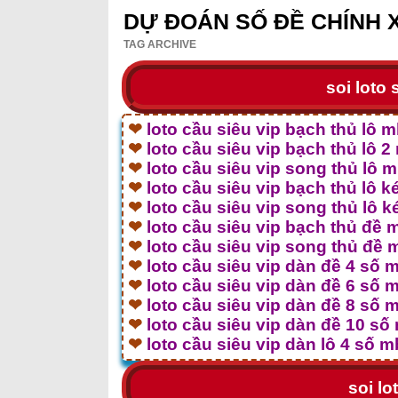
DỰ ĐOÁN SỐ ĐỀ CHÍNH 
TAG ARCHIVE
soi loto
❤
loto cầu siêu vip bạch thủ lô 
❤
loto cầu siêu vip bạch thủ lô 
❤
loto cầu siêu vip song thủ lô 
❤
loto cầu siêu vip bạch thủ lô 
❤
loto cầu siêu vip song thủ lô 
❤
loto cầu siêu vip bạch thủ đề 
❤
loto cầu siêu vip song thủ đề 
❤
loto cầu siêu vip dàn đề 4 số 
❤
loto cầu siêu vip dàn đề 6 số 
❤
loto cầu siêu vip dàn đề 8 số 
❤
loto cầu siêu vip dàn đề 10 số
❤
loto cầu siêu vip dàn lô 4 số m
soi lo