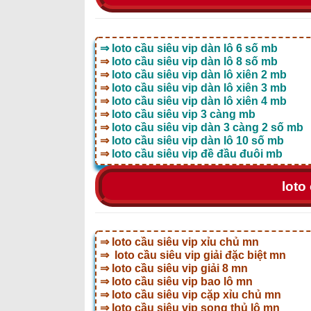
⇒
loto cầu siêu vip dàn lô 6 số mb
⇒
loto cầu siêu vip dàn lô 8 số mb
⇒
loto cầu siêu vip dàn lô xiên 2 mb
⇒
loto cầu siêu vip dàn lô xiên 3 mb
⇒
loto cầu siêu vip dàn lô xiên 4 mb
⇒
loto cầu siêu vip 3 càng mb
⇒
loto cầu siêu vip dàn 3 càng 2 số mb
⇒
loto cầu siêu vip dàn lô 10 số mb
⇒
loto cầu siêu vip đề đầu đuôi mb
loto
⇒
loto cầu siêu vip xỉu chủ mn
⇒
loto cầu siêu vip giải đặc biệt mn
⇒
loto cầu siêu vip giải 8 mn
⇒
loto cầu siêu vip bao lô mn
⇒
loto cầu siêu vip cặp xỉu chủ mn
⇒
loto cầu siêu vip song thủ lô mn