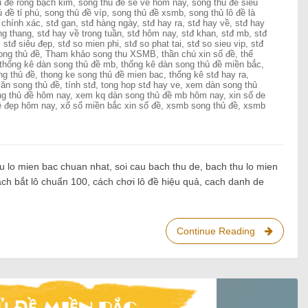
ủ đề rồng bạch kim
,
song thủ đề sẽ về hôm nay
,
song thủ đề siêu
 đề tỉ phú
,
song thủ đề víp
,
song thủ đề xsmb
,
song thủ lô đề là
 chính xác
,
stđ gan
,
stđ hàng ngày
,
stđ hay ra
,
stđ hay về
,
stđ hay
ng thang
,
stđ hay về trong tuần
,
stđ hôm nay
,
stđ khan
,
stđ mb
,
stđ
,
stđ siêu đẹp
,
stđ so mien phi
,
stđ so phat tai
,
stđ so sieu vip
,
stđ
ong thủ đề
,
Tham khảo song thu XSMB
,
thần chú xin số đề
,
thế
thống kê dàn song thủ đề mb
,
thống kê dàn song thủ đề miền bắc
,
ng thủ đề
,
thong ke song thủ đề mien bac
,
thống kê stđ hay ra
,
ệ ăn song thủ đề
,
tính stđ
,
tong hop stđ hay ve
,
xem dàn song thủ
g thủ đề hôm nay
,
xem kq dàn song thủ đề mb hôm nay
,
xin số de
ề đẹp hôm nay
,
xổ số miền bắc xin số đề
,
xsmb song thủ đề
,
xsmb
au lo mien bac chuan nhat, soi cau bach thu de, bach thu lo mien
 cách bắt lô chuẩn 100, cách chơi lô đề hiệu quả, cach danh de
Continue Reading
nhận
xs
song
thủ
đề
miền