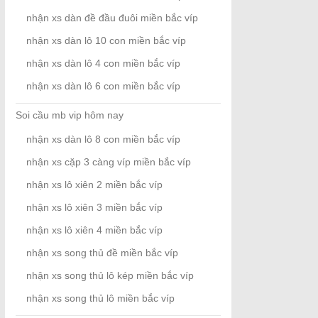
nhận xs dàn đề đầu đuôi miền bắc víp
nhận xs dàn lô 10 con miền bắc víp
nhận xs dàn lô 4 con miền bắc víp
nhận xs dàn lô 6 con miền bắc víp
Soi cầu mb vip hôm nay
nhận xs dàn lô 8 con miền bắc víp
nhận xs cặp 3 càng víp miền bắc víp
nhận xs lô xiên 2 miền bắc víp
nhận xs lô xiên 3 miền bắc víp
nhận xs lô xiên 4 miền bắc víp
nhận xs song thủ đề miền bắc víp
nhận xs song thủ lô kép miền bắc víp
nhận xs song thủ lô miền bắc víp