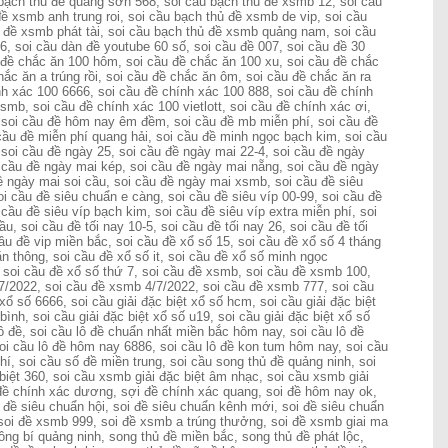
 bạch thủ đề quang sơn 568
,
soi cầu bạch thủ đề xsmb 12
,
soi cầu
đề xsmb anh trung roi
,
soi cầu bạch thủ đề xsmb de vip
,
soi cầu
 đề xsmb phát tài
,
soi cầu bạch thủ đề xsmb quảng nam
,
soi cầu
06
,
soi cầu dàn đề youtube 60 số
,
soi cầu đề 007
,
soi cầu đề 30
 đề chắc ăn 100 hôm
,
soi cầu đề chắc ăn 100 xu
,
soi cầu đề chắc
hắc ăn a trúng rồi
,
soi cầu đề chắc ăn ôm
,
soi cầu đề chắc ăn ra
nh xác 100 6666
,
soi cầu đề chính xác 100 888
,
soi cầu đề chính
xsmb
,
soi cầu đề chính xác 100 vietlott
,
soi cầu đề chính xác ơi
,
,
soi cầu đề hôm nay êm đềm
,
soi cầu đề mb miễn phí
,
soi cầu đề
cầu đề miễn phí quang hải
,
soi cầu đề minh ngọc bạch kim
,
soi cầu
,
soi cầu đề ngày 25
,
soi cầu đề ngày mai 22-4
,
soi cầu đề ngày
 cầu đề ngày mai kép
,
soi cầu đề ngày mai nẵng
,
soi cầu đề ngày
ề ngày mai soi cầu
,
soi cầu đề ngày mai xsmb
,
soi cầu đề siêu
oi cầu đề siêu chuẩn e càng
,
soi cầu đề siêu víp 00-99
,
soi cầu đề
 cầu đề siêu víp bạch kim
,
soi cầu đề siêu víp extra miễn phí
,
soi
cầu
,
soi cầu đề tối nay 10-5
,
soi cầu đề tối nay 26
,
soi cầu đề tối
ầu đề vip miền bắc
,
soi cầu đề xổ số 15
,
soi cầu đề xổ số 4 tháng
ăn thông
,
soi cầu đề xổ số it
,
soi cầu đề xổ số minh ngọc
,
soi cầu đề xổ số thứ 7
,
soi cầu đề xsmb
,
soi cầu đề xsmb 100
,
7/2022
,
soi cầu đề xsmb 4/7/2022
,
soi cầu đề xsmb 777
,
soi cầu
 xổ số 6666
,
soi cầu giải đặc biệt xổ số hcm
,
soi cầu giải đặc biệt
 bình
,
soi cầu giải đặc biệt xổ số u19
,
soi cầu giải đặc biệt xổ số
ô đề
,
soi cầu lô đề chuẩn nhất miền bắc hôm nay
,
soi cầu lô đề
oi cầu lô đề hôm nay 6886
,
soi cầu lô đề kon tum hôm nay
,
soi cầu
hí
,
soi cầu số đề miền trung
,
soi cầu song thủ đề quảng ninh
,
soi
biệt 360
,
soi cầu xsmb giải đặc biệt âm nhạc
,
soi cầu xsmb giải
đề chính xác dương
,
sợi đề chính xác quang
,
soi đề hôm nay ok
,
 đề siêu chuẩn hội
,
soi đề siêu chuẩn kênh mới
,
soi đề siêu chuẩn
soi đề xsmb 999
,
soi đề xsmb a trúng thưởng
,
soi đề xsmb giai ma
ông bí quảng ninh
,
song thủ đề miền bắc
,
song thủ đề phát lộc
,