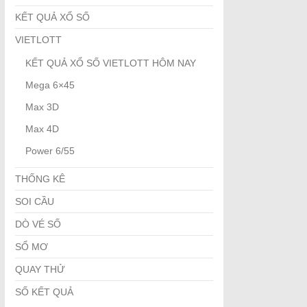
KẾT QUẢ XỔ SỐ
VIETLOTT
KẾT QUẢ XỔ SỐ VIETLOTT HÔM NAY
Mega 6×45
Max 3D
Max 4D
Power 6/55
THỐNG KÊ
SOI CẦU
DÒ VÉ SỐ
SỔ MƠ
QUAY THỬ
SỐ KẾT QUẢ