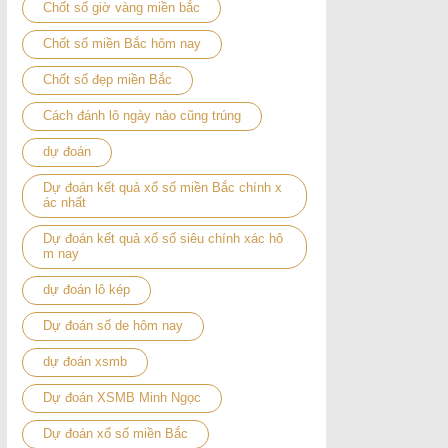
Chốt số giờ vàng miền bắc
Chốt số miền Bắc hôm nay
Chốt số đẹp miền Bắc
Cách đánh lô ngày nào cũng trúng
dự đoán
Dự đoán kết quả xổ số miền Bắc chính x
ác nhất
Dự đoán kết quả xổ số siêu chính xác hô
m nay
dự đoán lô kép
Dự đoán số de hôm nay
dự đoán xsmb
Dự đoán XSMB Minh Ngọc
Dự đoán xổ số miền Bắc