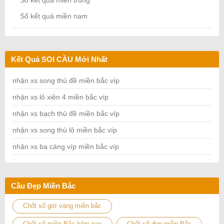
Số kết quả miền nam
Kết Quả SOI CẦU Mới Nhất
nhận xs song thủ đề miền bắc víp
nhận xs lô xiên 4 miền bắc víp
nhận xs bạch thủ đề miền bắc víp
nhận xs song thủ lô miền bắc víp
nhận xs ba càng víp miền bắc víp
Cầu Đẹp Miền Bắc
Chốt số giờ vàng miền bắc
Chốt số miền Bắc hôm nay
Chốt số đẹp miền Bắc