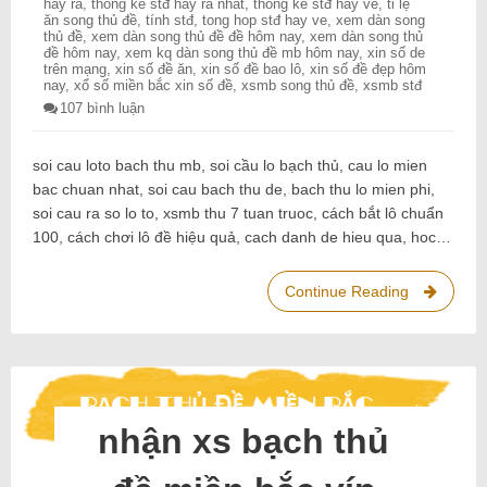
hay ra
,
thong ke stđ hay ra nhat
,
thống kê stđ hay về
,
tỉ lệ
ăn song thủ đề
,
tính stđ
,
tong hop stđ hay ve
,
xem dàn song
thủ đề
,
xem dàn song thủ đề đề hôm nay
,
xem dàn song thủ
đề hôm nay
,
xem kq dàn song thủ đề mb hôm nay
,
xin số de
trên mạng
,
xin số đề ăn
,
xin số đề bao lô
,
xin số đề đẹp hôm
nay
,
xổ số miền bắc xin số đề
,
xsmb song thủ đề
,
xsmb stđ
107 bình luận
ở
nhận
xs
song
soi cau loto bach thu mb, soi cầu lo bạch thủ, cau lo mien
thủ
bac chuan nhat, soi cau bach thu de, bach thu lo mien phi,
đề
miền
soi cau ra so lo to, xsmb thu 7 tuan truoc, cách bắt lô chuẩn
bắc
100, cách chơi lô đề hiệu quả, cach danh de hieu qua, hoc…
víp
Continue Reading
nhận
xs
song
thủ
đề
miền
nhận xs bạch thủ
bắc
víp