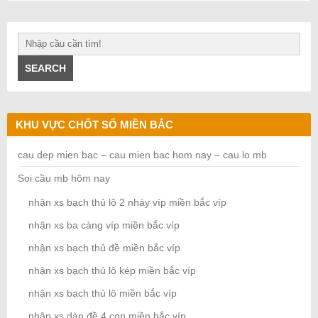
bạch
thủ
đề
miền
bắc
SEARCH
víp
KHU VỰC CHỐT SỐ MIỀN BẮC
cau dep mien bac – cau mien bac hom nay – cau lo mb
Soi cầu mb hôm nay
nhận xs bạch thủ lô 2 nháy víp miền bắc víp
nhận xs ba càng víp miền bắc víp
nhận xs bạch thủ đề miền bắc víp
nhận xs bạch thủ lô kép miền bắc víp
nhận xs bạch thủ lô miền bắc víp
nhận xs dàn đề 4 con miền bắc víp