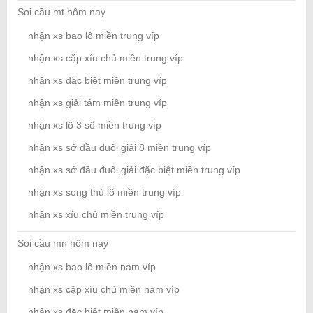
Soi cầu mt hôm nay
nhận xs bao lô miền trung víp
nhận xs cặp xíu chủ miền trung víp
nhận xs đặc biệt miền trung víp
nhận xs giải tám miền trung víp
nhận xs lô 3 số miền trung víp
nhận xs sớ đầu đuôi giải 8 miền trung víp
nhận xs sớ đầu đuôi giải đặc biệt miền trung víp
nhận xs song thủ lô miền trung víp
nhận xs xíu chủ miền trung víp
Soi cầu mn hôm nay
nhận xs bao lô miền nam víp
nhận xs cặp xíu chủ miền nam víp
nhận xs đặc biệt miền nam víp