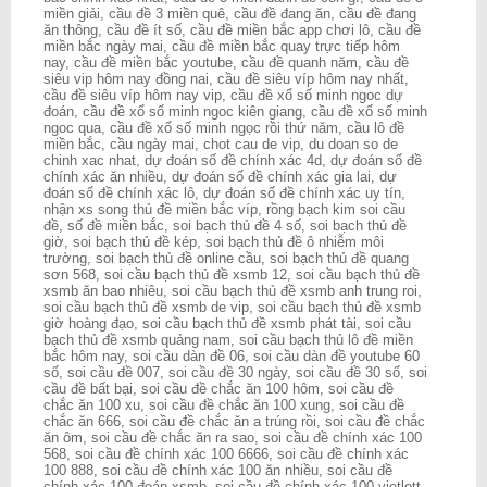
miền giải
,
cầu đề 3 miền quê
,
cầu đề đang ăn
,
cầu đề đang
ăn thông
,
cầu đề ít số
,
cầu đề miền bắc app chơi lô
,
cầu đề
miền bắc ngày mai
,
cầu đề miền bắc quay trực tiếp hôm
nay
,
cầu đề miền bắc youtube
,
cầu đề quanh năm
,
cầu đề
siêu vip hôm nay đồng nai
,
cầu đề siêu víp hôm nay nhất
,
cầu đề siêu víp hôm nay vip
,
cầu đề xổ số minh ngoc dự
đoán
,
cầu đề xổ số minh ngoc kiên giang
,
cầu đề xổ số minh
ngoc qua
,
cầu đề xổ số minh ngọc rồi thứ năm
,
cầu lô đề
miền bắc
,
cầu ngày mai
,
chot cau de vip
,
du doan so de
chinh xac nhat
,
dự đoán số đề chính xác 4d
,
dự đoán số đề
chính xác ăn nhiều
,
dự đoán số đề chính xác gia lai
,
dự
đoán số đề chính xác lô
,
dự đoán số đề chính xác uy tín
,
nhận xs song thủ đề miền bắc víp
,
rồng bạch kim soi cầu
đề
,
số đề miền bắc
,
soi bạch thủ đề 4 số
,
soi bạch thủ đề
giờ
,
soi bạch thủ đề kép
,
soi bạch thủ đề ô nhiễm môi
trường
,
soi bạch thủ đề online cầu
,
soi bạch thủ đề quang
sơn 568
,
soi cầu bạch thủ đề xsmb 12
,
soi cầu bạch thủ đề
xsmb ăn bao nhiêu
,
soi cầu bạch thủ đề xsmb anh trung roi
,
soi cầu bạch thủ đề xsmb de vip
,
soi cầu bạch thủ đề xsmb
giờ hoàng đạo
,
soi cầu bạch thủ đề xsmb phát tài
,
soi cầu
bạch thủ đề xsmb quảng nam
,
soi cầu bạch thủ lô đề miền
bắc hôm nay
,
soi cầu dàn đề 06
,
soi cầu dàn đề youtube 60
số
,
soi cầu đề 007
,
soi cầu đề 30 ngày
,
soi cầu đề 30 số
,
soi
cầu đề bất bại
,
soi cầu đề chắc ăn 100 hôm
,
soi cầu đề
chắc ăn 100 xu
,
soi cầu đề chắc ăn 100 xung
,
soi cầu đề
chắc ăn 666
,
soi cầu đề chắc ăn a trúng rồi
,
soi cầu đề chắc
ăn ôm
,
soi cầu đề chắc ăn ra sao
,
soi cầu đề chính xác 100
568
,
soi cầu đề chính xác 100 6666
,
soi cầu đề chính xác
100 888
,
soi cầu đề chính xác 100 ăn nhiều
,
soi cầu đề
chính xác 100 đoán xsmb
,
soi cầu đề chính xác 100 vietlott
,