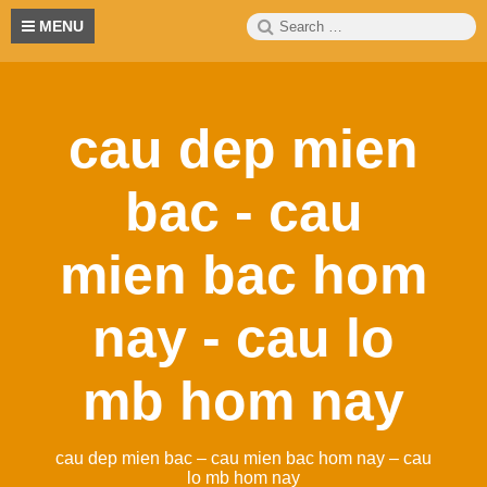
Skip
Search
S
MENU
to
for:
content
cau dep mien
bac - cau
mien bac hom
nay - cau lo
mb hom nay
cau dep mien bac – cau mien bac hom nay – cau
lo mb hom nay