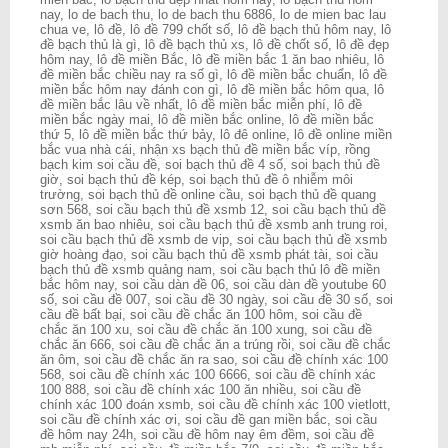
nay
,
lo de bach thu
,
lo de bach thu 6886
,
lo de mien bac lau
chua ve
,
lô đề
,
lô đề 799 chốt số
,
lô đề bạch thủ hôm nay
,
lô
đề bạch thủ là gì
,
lô đề bạch thủ xs
,
lô đề chốt số
,
lô đề đẹp
hôm nay
,
lô đề miền Bắc
,
lô đề miền bắc 1 ăn bao nhiêu
,
lô
đề miền bắc chiều nay ra số gì
,
lô đề miền bắc chuẩn
,
lô đề
miền bắc hôm nay đánh con gì
,
lô đề miền bắc hôm qua
,
lô
đề miền bắc lâu về nhất
,
lô đề miền bắc miễn phí
,
lô đề
miền bắc ngày mai
,
lô đề miền bắc online
,
lô đề miền bắc
thứ 5
,
lô đề miền bắc thứ bảy
,
lô đê online
,
lô đề online miền
bắc vua nhà cái
,
nhận xs bạch thủ đề miền bắc víp
,
rồng
bạch kim soi cầu đề
,
soi bạch thủ đề 4 số
,
soi bạch thủ đề
giờ
,
soi bạch thủ đề kép
,
soi bạch thủ đề ô nhiễm môi
trường
,
soi bạch thủ đề online cầu
,
soi bạch thủ đề quang
sơn 568
,
soi cầu bạch thủ đề xsmb 12
,
soi cầu bạch thủ đề
xsmb ăn bao nhiêu
,
soi cầu bạch thủ đề xsmb anh trung roi
,
soi cầu bạch thủ đề xsmb de vip
,
soi cầu bạch thủ đề xsmb
giờ hoàng đạo
,
soi cầu bạch thủ đề xsmb phát tài
,
soi cầu
bạch thủ đề xsmb quảng nam
,
soi cầu bạch thủ lô đề miền
bắc hôm nay
,
soi cầu dàn đề 06
,
soi cầu dàn đề youtube 60
số
,
soi cầu đề 007
,
soi cầu đề 30 ngày
,
soi cầu đề 30 số
,
soi
cầu đề bất bại
,
soi cầu đề chắc ăn 100 hôm
,
soi cầu đề
chắc ăn 100 xu
,
soi cầu đề chắc ăn 100 xung
,
soi cầu đề
chắc ăn 666
,
soi cầu đề chắc ăn a trúng rồi
,
soi cầu đề chắc
ăn ôm
,
soi cầu đề chắc ăn ra sao
,
soi cầu đề chính xác 100
568
,
soi cầu đề chính xác 100 6666
,
soi cầu đề chính xác
100 888
,
soi cầu đề chính xác 100 ăn nhiều
,
soi cầu đề
chính xác 100 đoán xsmb
,
soi cầu đề chính xác 100 vietlott
,
soi cầu đề chính xác ơi
,
soi cầu đề gan miền bắc
,
soi cầu
đề hôm nay 24h
,
soi cầu đề hôm nay êm đềm
,
soi cầu đề