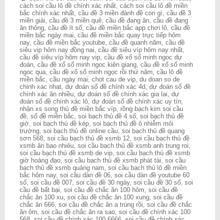
cách soi cầu lô đề chính xác nhất
,
cách soi cầu lô đề miền
bắc chính xác nhất
,
cầu đề 3 miền đánh đề con gì
,
cầu đề 3
miền giải
,
cầu đề 3 miền quê
,
cầu đề đang ăn
,
cầu đề đang
ăn thông
,
cầu đề ít số
,
cầu đề miền bắc app chơi lô
,
cầu đề
miền bắc ngày mai
,
cầu đề miền bắc quay trực tiếp hôm
nay
,
cầu đề miền bắc youtube
,
cầu đề quanh năm
,
cầu đề
siêu vip hôm nay đồng nai
,
cầu đề siêu víp hôm nay nhất
,
cầu đề siêu víp hôm nay vip
,
cầu đề xổ số minh ngoc dự
đoán
,
cầu đề xổ số minh ngoc kiên giang
,
cầu đề xổ số minh
ngoc qua
,
cầu đề xổ số minh ngọc rồi thứ năm
,
cầu lô đề
miền bắc
,
cầu ngày mai
,
chot cau de vip
,
du doan so de
chinh xac nhat
,
dự đoán số đề chính xác 4d
,
dự đoán số đề
chính xác ăn nhiều
,
dự đoán số đề chính xác gia lai
,
dự
đoán số đề chính xác lô
,
dự đoán số đề chính xác uy tín
,
nhận xs song thủ đề miền bắc víp
,
rồng bạch kim soi cầu
đề
,
số đề miền bắc
,
soi bạch thủ đề 4 số
,
soi bạch thủ đề
giờ
,
soi bạch thủ đề kép
,
soi bạch thủ đề ô nhiễm môi
trường
,
soi bạch thủ đề online cầu
,
soi bạch thủ đề quang
sơn 568
,
soi cầu bạch thủ đề xsmb 12
,
soi cầu bạch thủ đề
xsmb ăn bao nhiêu
,
soi cầu bạch thủ đề xsmb anh trung roi
,
soi cầu bạch thủ đề xsmb de vip
,
soi cầu bạch thủ đề xsmb
giờ hoàng đạo
,
soi cầu bạch thủ đề xsmb phát tài
,
soi cầu
bạch thủ đề xsmb quảng nam
,
soi cầu bạch thủ lô đề miền
bắc hôm nay
,
soi cầu dàn đề 06
,
soi cầu dàn đề youtube 60
số
,
soi cầu đề 007
,
soi cầu đề 30 ngày
,
soi cầu đề 30 số
,
soi
cầu đề bất bại
,
soi cầu đề chắc ăn 100 hôm
,
soi cầu đề
chắc ăn 100 xu
,
soi cầu đề chắc ăn 100 xung
,
soi cầu đề
chắc ăn 666
,
soi cầu đề chắc ăn a trúng rồi
,
soi cầu đề chắc
ăn ôm
,
soi cầu đề chắc ăn ra sao
,
soi cầu đề chính xác 100
568
,
soi cầu đề chính xác 100 6666
,
soi cầu đề chính xác