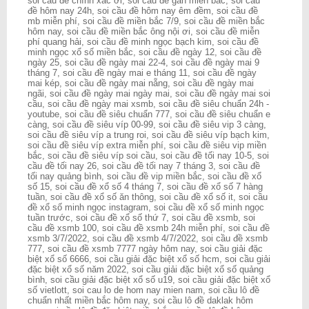
soi cầu đề chính xác ơi
,
soi cầu đề gan miền bắc
,
soi cầu
đề hôm nay 24h
,
soi cầu đề hôm nay êm đềm
,
soi cầu đề
mb miễn phí
,
soi cầu đề miền bắc 7/9
,
soi cầu đề miền bắc
hôm nay
,
soi cầu đề miền bắc ông nội ơi
,
soi cầu đề miễn
phí quang hải
,
soi cầu đề minh ngọc bạch kim
,
soi cầu đề
minh ngọc xổ số miền bắc
,
soi cầu đề ngày 12
,
soi cầu đề
ngày 25
,
soi cầu đề ngày mai 22-4
,
soi cầu đề ngày mai 9
tháng 7
,
soi cầu đề ngày mai e tháng 11
,
soi cầu đề ngày
mai kép
,
soi cầu đề ngày mai nẵng
,
soi cầu đề ngày mai
ngãi
,
soi cầu đề ngày mai ngày mai
,
soi cầu đề ngày mai soi
cầu
,
soi cầu đề ngày mai xsmb
,
soi cầu đề siêu chuẩn 24h -
youtube
,
soi cầu đề siêu chuẩn 777
,
soi cầu đề siêu chuẩn e
càng
,
soi cầu đề siêu víp 00-99
,
soi cầu đề siêu vip 3 càng
,
soi cầu đề siêu víp a trung roi
,
soi cầu đề siêu víp bạch kim
,
soi cầu đề siêu víp extra miễn phí
,
soi cầu đề siêu vip miền
bắc
,
soi cầu đề siêu víp soi cầu
,
soi cầu đề tối nay 10-5
,
soi
cầu đề tối nay 26
,
soi cầu đề tối nay 7 tháng 3
,
soi cầu đề
tối nay quảng bình
,
soi cầu đề vip miền bắc
,
soi cầu đề xổ
số 15
,
soi cầu đề xổ số 4 tháng 7
,
soi cầu đề xổ số 7 hàng
tuần
,
soi cầu đề xổ số ăn thông
,
soi cầu đề xổ số it
,
soi cầu
đề xổ số minh ngọc instagram
,
soi cầu đề xổ số minh ngọc
tuần trước
,
soi cầu đề xổ số thứ 7
,
soi cầu đề xsmb
,
soi
cầu đề xsmb 100
,
soi cầu đề xsmb 24h miễn phí
,
soi cầu đề
xsmb 3/7/2022
,
soi cầu đề xsmb 4/7/2022
,
soi cầu đề xsmb
777
,
soi cầu đề xsmb 7777 ngày hôm nay
,
soi cầu giải đặc
biệt xổ số 6666
,
soi cầu giải đặc biệt xổ số hcm
,
soi cầu giải
đặc biệt xổ số năm 2022
,
soi cầu giải đặc biệt xổ số quảng
bình
,
soi cầu giải đặc biệt xổ số u19
,
soi cầu giải đặc biệt xổ
số vietlott
,
soi cau lo de hom nay mien nam
,
soi cầu lô đề
chuẩn nhất miền bắc hôm nay
,
soi cầu lô đề daklak hôm