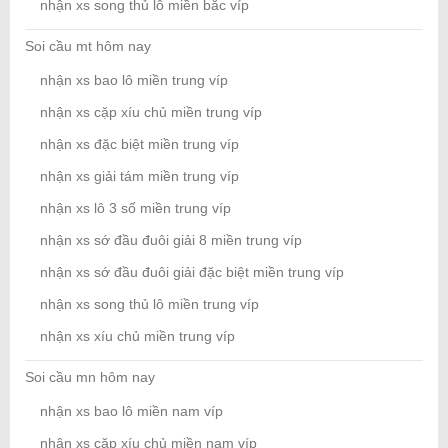
nhận xs song thủ lô miền bắc víp
Soi cầu mt hôm nay
nhận xs bao lô miền trung víp
nhận xs cặp xíu chủ miền trung víp
nhận xs đặc biệt miền trung víp
nhận xs giải tám miền trung víp
nhận xs lô 3 số miền trung víp
nhận xs sớ đầu đuôi giải 8 miền trung víp
nhận xs sớ đầu đuôi giải đặc biệt miền trung víp
nhận xs song thủ lô miền trung víp
nhận xs xíu chủ miền trung víp
Soi cầu mn hôm nay
nhận xs bao lô miền nam víp
nhận xs cặp xíu chủ miền nam víp