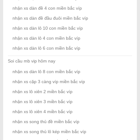
nhận xs dàn đề 4 con miền bắc víp
nhận xs dàn đề đầu đuôi miền bắc víp
nhận xs dàn lô 10 con miền bắc víp
nhận xs dàn lô 4 con miền bắc víp
nhận xs dàn lô 6 con miền bắc víp
Soi cầu mb vip hôm nay
nhận xs dàn lô 8 con miền bắc víp
nhận xs cặp 3 càng víp miền bắc víp
nhận xs lô xiên 2 miền bắc víp
nhận xs lô xiên 3 miền bắc víp
nhận xs lô xiên 4 miền bắc víp
nhận xs song thủ đề miền bắc víp
nhận xs song thủ lô kép miền bắc víp