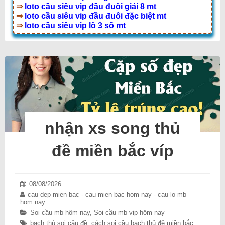
⇒
loto cầu siêu vip đầu đuôi giải 8 mt
⇒
loto cầu siêu vip đầu đuôi đặc biệt mt
⇒
loto cầu siêu vip lô 3 số mt
nhận xs song thủ
đề miền bắc víp
Posted
08/08/2026
08/08/2026
on:
Author:
cau dep mien bac - cau mien bac hom nay - cau lo mb
hom nay
Categories:
Soi cầu mb hôm nay
,
Soi cầu mb vip hôm nay
Tags:
bạch thủ soi cầu đề
,
cách soi cầu bạch thủ đề miền bắc
,