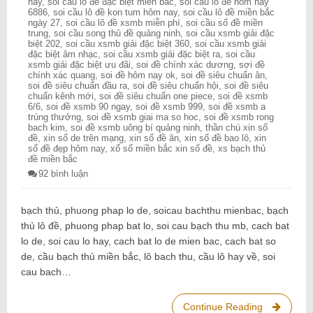
nay
,
soi cầu lô đề đặc biệt miền bắc
,
soi cầu lô đề hôm nay
6886
,
soi cầu lô đề kon tum hôm nay
,
soi cầu lô đề miền bắc
ngày 27
,
soi cầu lô đề xsmb miễn phí
,
soi cầu số đề miền
trung
,
soi cầu song thủ đề quảng ninh
,
soi cầu xsmb giải đặc
biệt 202
,
soi cầu xsmb giải đặc biệt 360
,
soi cầu xsmb giải
đặc biệt âm nhạc
,
soi cầu xsmb giải đặc biệt ra
,
soi cầu
xsmb giải đặc biệt ưu đãi
,
soi đề chính xác dương
,
sợi đề
chính xác quang
,
soi đề hôm nay ok
,
soi đề siêu chuẩn ân
,
soi đề siêu chuẩn đầu ra
,
soi đề siêu chuẩn hội
,
soi đề siêu
chuẩn kênh mới
,
soi đề siêu chuẩn one piece
,
soi đề xsmb
6/6
,
soi đề xsmb 90 ngay
,
soi đề xsmb 999
,
soi đề xsmb a
trúng thưởng
,
soi đề xsmb giai ma so hoc
,
soi đề xsmb rong
bach kim
,
soi đề xsmb uông bí quảng ninh
,
thần chú xin số
đề
,
xin số de trên mạng
,
xin số đề ăn
,
xin số đề bao lô
,
xin
số đề đẹp hôm nay
,
xổ số miền bắc xin số đề
,
xs bạch thủ
đề miền bắc
92 bình luận
ở
nhận
xs
bạch
bạch thủ, phuong phap lo de, soicau bachthu mienbac, bạch
thủ
thủ lô đề, phuong phap bat lo, soi cau bạch thu mb, cach bat
đề
miền
lo de, soi cau lo hay, cach bat lo de mien bac, cach bat so
bắc
de, cầu bạch thủ miền bắc, lô bach thu, cầu lô hay về, soi
víp
cau bach…
Continue Reading
nhận