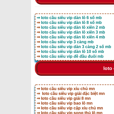
⇒
loto cầu siêu vip dàn lô 6 số mb
⇒
loto cầu siêu vip dàn lô 8 số mb
⇒
loto cầu siêu vip dàn lô xiên 2 mb
⇒
loto cầu siêu vip dàn lô xiên 3 mb
⇒
loto cầu siêu vip dàn lô xiên 4 mb
⇒
loto cầu siêu vip 3 càng mb
⇒
loto cầu siêu vip dàn 3 càng 2 số mb
⇒
loto cầu siêu vip dàn lô 10 số mb
⇒
loto cầu siêu vip đề đầu đuôi mb
loto
⇒
loto cầu siêu vip xỉu chủ mn
⇒
loto cầu siêu vip giải đặc biệt mn
⇒
loto cầu siêu vip giải 8 mn
⇒
loto cầu siêu vip bao lô mn
⇒
loto cầu siêu vip cặp xỉu chủ mn
⇒
loto cầu siêu vip song thủ lô mn