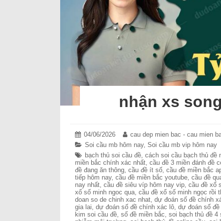
nhận xs song
Posted
04/06/2026
04/06/2026
Author:
cau dep mien bac - cau mien b
on:
Categories:
Soi cầu mb hôm nay
,
Soi cầu mb vip hôm nay
Tags:
bạch thủ soi cầu đề
,
cách soi cầu bạch thủ đề 
miền bắc chính xác nhất
,
cầu đề 3 miền đánh đề c
đề đang ăn thông
,
cầu đề ít số
,
cầu đề miền bắc ap
tiếp hôm nay
,
cầu đề miền bắc youtube
,
cầu đề q
nay nhất
,
cầu đề siêu víp hôm nay vip
,
cầu đề xổ 
xổ số minh ngoc qua
,
cầu đề xổ số minh ngọc rồi 
doan so de chinh xac nhat
,
dự đoán số đề chính x
gia lai
,
dự đoán số đề chính xác lô
,
dự đoán số đề 
kim soi cầu đề
,
số đề miền bắc
,
soi bạch thủ đề 4