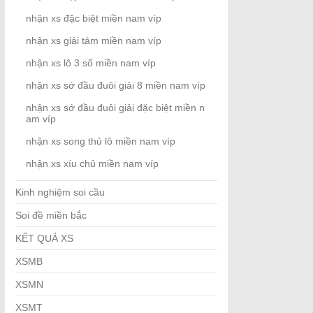
nhận xs đặc biệt miền nam víp
nhận xs giải tám miền nam víp
nhận xs lô 3 số miền nam víp
nhận xs sớ đầu đuôi giải 8 miền nam víp
nhận xs sớ đầu đuôi giải đặc biệt miền n
am víp
nhận xs song thủ lô miền nam víp
nhận xs xíu chủ miền nam víp
Kinh nghiệm soi cầu
Soi đề miền bắc
KẾT QUẢ XS
XSMB
XSMN
XSMT