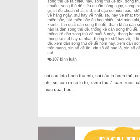
song thủ đề ra chiều nay
,
song thủ đề rbk
,
song th
chuẩn
,
song thủ đề siêu chuẩn hàng ngày
,
song thủ
gì
,
st đề chuẩn nhất
,
stđ
,
stđ cặp số miền bắc
,
stđ
về hàng ngày
,
stđ hay về nhất
,
stđ hay ve nhat tro
miền bắc
,
stđ miền bắc ăn bao nhiêu
,
stđ mien phi
xsmb
,
Tần suất dàn song thủ đề
,
tham khảo dàn s
nào là dàn song thủ đề
,
thống kê dàn song thủ đề
,
thống kê dàn song thủ đề nuôi 3 ngày
,
thong ke so
thong ke stđ hay ra nhat
,
thống kê stđ hay về
,
tỉ l
đề
,
xem dàn song thủ đề đề hôm nay
,
xem dàn son
trên mạng
,
xin số đề ăn
,
xin số đề bao lô
,
xin số đ
stđ
107 bình luận
ở
nhận
xs
song
soi cau loto bach thu mb, soi cầu lo bạch thủ, c
thủ
phi, soi cau ra so lo to, xsmb thu 7 tuan truoc,
đề
miền
hieu qua, hoc…
bắc
víp