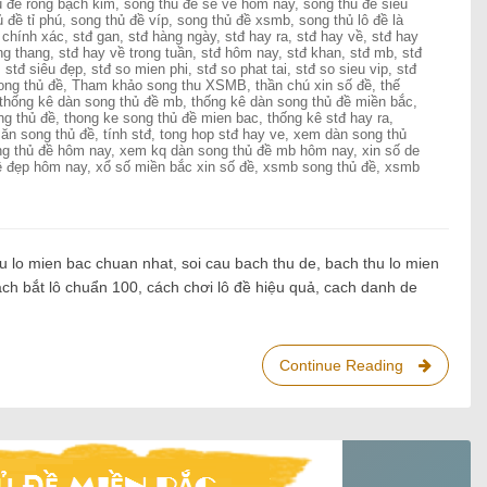
ủ đề rồng bạch kim
,
song thủ đề sẽ về hôm nay
,
song thủ đề siêu
 đề tỉ phú
,
song thủ đề víp
,
song thủ đề xsmb
,
song thủ lô đề là
 chính xác
,
stđ gan
,
stđ hàng ngày
,
stđ hay ra
,
stđ hay về
,
stđ hay
ng thang
,
stđ hay về trong tuần
,
stđ hôm nay
,
stđ khan
,
stđ mb
,
stđ
,
stđ siêu đẹp
,
stđ so mien phi
,
stđ so phat tai
,
stđ so sieu vip
,
stđ
ong thủ đề
,
Tham khảo song thu XSMB
,
thần chú xin số đề
,
thế
thống kê dàn song thủ đề mb
,
thống kê dàn song thủ đề miền bắc
,
ng thủ đề
,
thong ke song thủ đề mien bac
,
thống kê stđ hay ra
,
ệ ăn song thủ đề
,
tính stđ
,
tong hop stđ hay ve
,
xem dàn song thủ
g thủ đề hôm nay
,
xem kq dàn song thủ đề mb hôm nay
,
xin số de
ề đẹp hôm nay
,
xổ số miền bắc xin số đề
,
xsmb song thủ đề
,
xsmb
au lo mien bac chuan nhat, soi cau bach thu de, bach thu lo mien
 cách bắt lô chuẩn 100, cách chơi lô đề hiệu quả, cach danh de
Continue Reading
nhận
xs
song
thủ
đề
miền