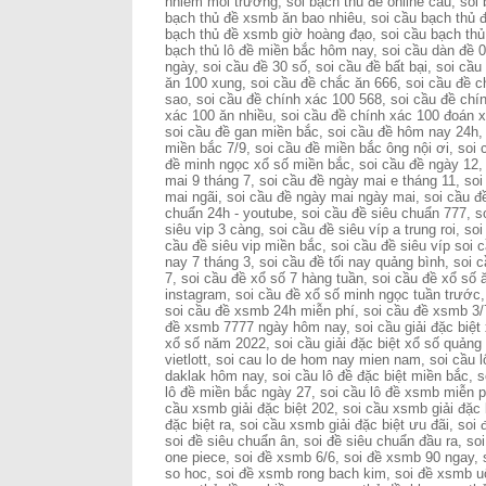
nhiễm môi trường
,
soi bạch thủ đề online cầu
,
soi
bạch thủ đề xsmb ăn bao nhiêu
,
soi cầu bạch thủ 
bạch thủ đề xsmb giờ hoàng đạo
,
soi cầu bạch thủ
bạch thủ lô đề miền bắc hôm nay
,
soi cầu dàn đề 
ngày
,
soi cầu đề 30 số
,
soi cầu đề bất bại
,
soi cầu
ăn 100 xung
,
soi cầu đề chắc ăn 666
,
soi cầu đề c
sao
,
soi cầu đề chính xác 100 568
,
soi cầu đề chí
xác 100 ăn nhiều
,
soi cầu đề chính xác 100 đoán 
soi cầu đề gan miền bắc
,
soi cầu đề hôm nay 24h
miền bắc 7/9
,
soi cầu đề miền bắc ông nội ơi
,
soi 
đề minh ngọc xổ số miền bắc
,
soi cầu đề ngày 12
mai 9 tháng 7
,
soi cầu đề ngày mai e tháng 11
,
soi
mai ngãi
,
soi cầu đề ngày mai ngày mai
,
soi cầu đ
chuẩn 24h - youtube
,
soi cầu đề siêu chuẩn 777
,
s
siêu vip 3 càng
,
soi cầu đề siêu víp a trung roi
,
soi
cầu đề siêu vip miền bắc
,
soi cầu đề siêu víp soi 
nay 7 tháng 3
,
soi cầu đề tối nay quảng bình
,
soi c
7
,
soi cầu đề xổ số 7 hàng tuần
,
soi cầu đề xổ số 
instagram
,
soi cầu đề xổ số minh ngọc tuần trước
soi cầu đề xsmb 24h miễn phí
,
soi cầu đề xsmb 3/
đề xsmb 7777 ngày hôm nay
,
soi cầu giải đặc biệt
xổ số năm 2022
,
soi cầu giải đặc biệt xổ số quảng
vietlott
,
soi cau lo de hom nay mien nam
,
soi cầu l
daklak hôm nay
,
soi cầu lô đề đặc biệt miền bắc
,
s
lô đề miền bắc ngày 27
,
soi cầu lô đề xsmb miễn p
cầu xsmb giải đặc biệt 202
,
soi cầu xsmb giải đặc 
đặc biệt ra
,
soi cầu xsmb giải đặc biệt ưu đãi
,
soi 
soi đề siêu chuẩn ân
,
soi đề siêu chuẩn đầu ra
,
soi
one piece
,
soi đề xsmb 6/6
,
soi đề xsmb 90 ngay
,
so hoc
,
soi đề xsmb rong bach kim
,
soi đề xsmb u