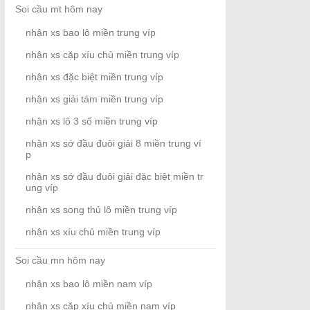
Soi cầu mt hôm nay
nhận xs bao lô miền trung víp
nhận xs cặp xíu chủ miền trung víp
nhận xs đặc biệt miền trung víp
nhận xs giải tám miền trung víp
nhận xs lô 3 số miền trung víp
nhận xs sớ đầu đuôi giải 8 miền trung ví
p
nhận xs sớ đầu đuôi giải đặc biệt miền tr
ung víp
nhận xs song thủ lô miền trung víp
nhận xs xíu chủ miền trung víp
Soi cầu mn hôm nay
nhận xs bao lô miền nam víp
nhận xs cặp xíu chủ miền nam víp