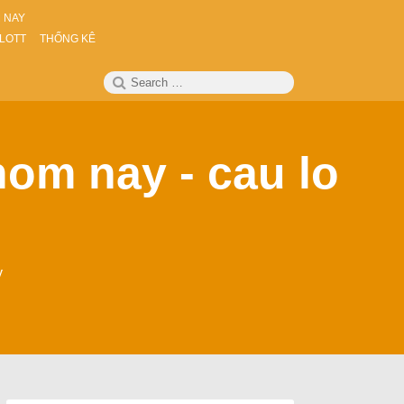
 NAY
TLOTT
THỐNG KÊ
Search
SEARCH
for:
hom nay - cau lo
y